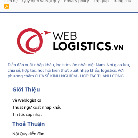
Liên hệ
Quy định và Nội quy
Privacy policy
Trợ giúp
Trang chủ
R
S
S
Diễn đàn xuất nhập khẩu, logistics lớn nhất Việt Nam. Nơi giao lưu,
chia sẻ, hợp tác, học hỏi kiến thức xuất nhập khẩu, logistics. Với
phương châm CHIA SẺ KINH NGHIỆM - HỢP TÁC THÀNH CÔNG
Giới Thiệu
Về Weblogistics
Thuật ngữ xuất nhập khẩu
Tin tức cập nhật
Thoả Thuận
Nội Quy diễn đàn