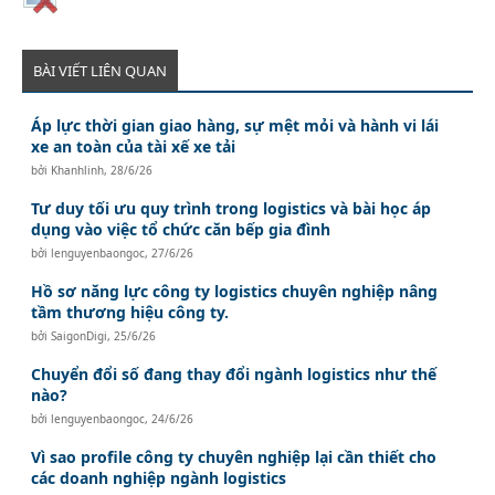
BÀI VIẾT LIÊN QUAN
Áp lực thời gian giao hàng, sự mệt mỏi và hành vi lái
xe an toàn của tài xế xe tải
bởi
Khanhlinh
,
28/6/26
Tư duy tối ưu quy trình trong logistics và bài học áp
dụng vào việc tổ chức căn bếp gia đình
bởi
lenguyenbaongoc
,
27/6/26
Hồ sơ năng lực công ty logistics chuyên nghiệp nâng
tầm thương hiệu công ty.
bởi
SaigonDigi
,
25/6/26
Chuyển đổi số đang thay đổi ngành logistics như thế
nào?
bởi
lenguyenbaongoc
,
24/6/26
Vì sao profile công ty chuyên nghiệp lại cần thiết cho
các doanh nghiệp ngành logistics