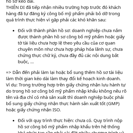
hồ sơ kéo dài.
THIÊN DI đã tiếp nhận nhiều trường hợp trước đó khách
hàng đã tự đăng ký công bố mỹ phẩm phải bỏ dỡ trong
quá trình thực hiện vì gặp phải các khó khăn sau:
Đối với thành phần hồ sơ: doanh nghiệp chưa nắm
được thành phần hồ sơ công bố mỹ phẩm hoặc giấy
tờ tài liệu chưa hợp lệ theo yêu cầu của cơ quan
chuyên môn như chưa hợp pháp hóa lãnh sự, chưa
chứng thực chữ ký, chưa đầy đủ các nội dung bắt
buộc, …
=> Dẫn đến phải làm lại hoặc bổ sung thêm hồ sơ tài liệu
làm thời gian kéo dài làm thay đổi kế hoạch kinh doanh.
Ví dụ: Trong trường hợp trên giấy chứng nhận lưu hành tự
do trong hồ sơ công bố mỹ phẩm nhập khẩu không nêu rõ
tên và địa chỉ có nhà sản xuất thì doanh nghiệp buộc phải
bổ sung giấy chứng nhận thực hành sản xuất tốt (GMP)
hoặc giấy chứng nhận ISO.
Đối với quy trình thực hiện: chưa có. Quy trình nộp
hồ sơ công bố mỹ phẩm nhập khẩu trên hệ thống
khá phức tạp cần phải cài đặt nhiều chương trình và