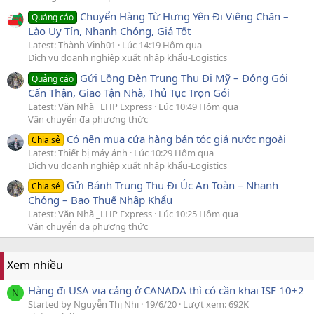
Chuyển Hàng Từ Hưng Yên Đi Viêng Chăn –
Quảng cáo
Lào Uy Tín, Nhanh Chóng, Giá Tốt
Latest: Thành Vinh01
Lúc 14:19 Hôm qua
Dịch vụ doanh nghiệp xuất nhập khẩu-Logistics
Gửi Lồng Đèn Trung Thu Đi Mỹ – Đóng Gói
Quảng cáo
Cẩn Thận, Giao Tận Nhà, Thủ Tục Trọn Gói
Latest: Văn Nhã _LHP Express
Lúc 10:49 Hôm qua
Vận chuyển đa phương thức
Có nên mua cửa hàng bán tóc giả nước ngoài
Chia sẻ
Latest: Thiết bị máy ảnh
Lúc 10:29 Hôm qua
Dịch vụ doanh nghiệp xuất nhập khẩu-Logistics
Gửi Bánh Trung Thu Đi Úc An Toàn – Nhanh
Chia sẻ
Chóng – Bao Thuế Nhập Khẩu
Latest: Văn Nhã _LHP Express
Lúc 10:25 Hôm qua
Vận chuyển đa phương thức
Xem nhiều
Hàng đi USA via cảng ở CANADA thì có cần khai ISF 10+2
N
Started by Nguyễn Thị Nhi
19/6/20
Lượt xem: 692K