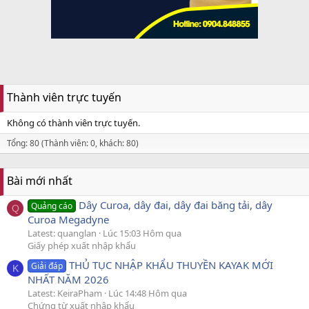
Thành viên trực tuyến
Không có thành viên trực tuyến.
Tổng: 80 (Thành viên: 0, khách: 80)
Bài mới nhất
Dây Curoa, dây đai, dây đai băng tải, dây
Quảng cáo
Q
Curoa Megadyne
Latest: quanglan
Lúc 15:03 Hôm qua
Giấy phép xuất nhập khẩu
THỦ TỤC NHẬP KHẨU THUYỀN KAYAK MỚI
Giải đáp
K
NHẤT NĂM 2026
Latest: KeiraPham
Lúc 14:48 Hôm qua
Chứng từ xuất nhập khẩu