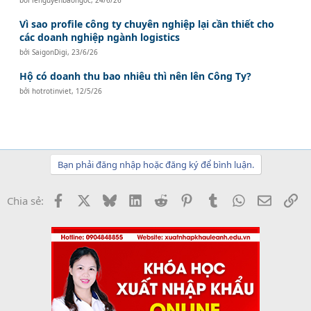
Vì sao profile công ty chuyên nghiệp lại cần thiết cho
các doanh nghiệp ngành logistics
bởi
SaigonDigi
,
23/6/26
Hộ có doanh thu bao nhiêu thì nên lên Công Ty?
bởi
hotrotinviet
,
12/5/26
Bạn phải đăng nhập hoặc đăng ký để bình luận.
Facebook
X
Bluesky
LinkedIn
Reddit
Pinterest
Tumblr
WhatsApp
Email
Li
Chia sẻ: