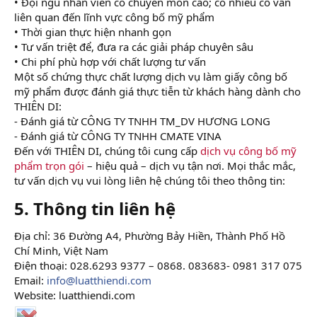
• Đội ngũ nhân viên có chuyên môn cao; có nhiều cố vấn
liên quan đến lĩnh vực công bố mỹ phẩm
• Thời gian thực hiện nhanh gọn
• Tư vấn triệt để, đưa ra các giải pháp chuyên sâu
• Chi phí phù hợp với chất lượng tư vấn
Một số chứng thực chất lượng dịch vụ làm giấy công bố
mỹ phẩm được đánh giá thực tiễn từ khách hàng dành cho
THIÊN DI:
- Đánh giá từ CÔNG TY TNHH TM_DV HƯƠNG LONG
- Đánh giá từ CÔNG TY TNHH CMATE VINA
Đến với THIÊN DI, chúng tôi cung cấp
dịch vụ công bố mỹ
phẩm trọn gói
– hiệu quả – dịch vụ tận nơi. Mọi thắc mắc,
tư vấn dịch vụ vui lòng liên hệ chúng tôi theo thông tin:
5. Thông tin liên hệ​
Địa chỉ: 36 Đường A4, Phường Bảy Hiền, Thành Phố Hồ
Chí Minh, Việt Nam
Điện thoại: 028.6293 9377 – 0868. 083683- 0981 317 075
Email:
info@luatthiendi.com
Website: luatthiendi.com