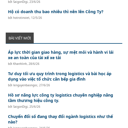
bởi
SaigonDigi
,
23/6/26
Hộ có doanh thu bao nhiêu thì nên lên Công Ty?
bởi
hotrotinviet
,
12/5/26
BÀI VIẾT MỚI
Áp lực thời gian giao hàng, sự mệt mỏi và hành vi lái
xe an toàn của tài xế xe tải
bởi
Khanhlinh
,
28/6/26
Tư duy tối ưu quy trình trong logistics và bài học áp
dụng vào việc tổ chức căn bếp gia đình
bởi
lenguyenbaongoc
,
27/6/26
Hồ sơ năng lực công ty logistics chuyên nghiệp nâng
tầm thương hiệu công ty.
bởi
SaigonDigi
,
25/6/26
Chuyển đổi số đang thay đổi ngành logistics như thế
nào?
bởi
lenguyenbaongoc
,
24/6/26