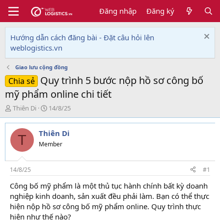
Đăng nhập
Đăng ký
Hướng dẫn cách đăng bài - Đặt câu hỏi lên
weblogistics.vn
Giao lưu cộng đồng
Quy trình 5 bước nộp hồ sơ công bố
Chia sẻ
mỹ phẩm online chi tiết
T
N
Thiên Di
14/8/25
h
g
r
à
Thiên Di
e
y
T
a
g
Member
d
ử
s
i
t
14/8/25
#1
a
Công bố mỹ phẩm là một thủ tục hành chính bất kỳ doanh
r
nghiệp kinh doanh, sản xuất đều phải làm. Bạn có thể thực
t
e
hiện nộp hồ sơ công bố mỹ phẩm online. Quy trình thực
r
hiện như thế nào?