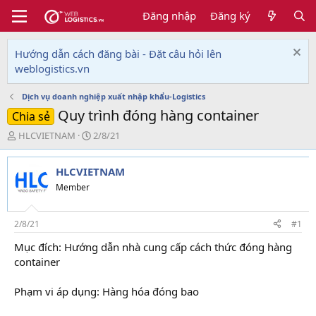
Đăng nhập
Đăng ký
Hướng dẫn cách đăng bài - Đặt câu hỏi lên
weblogistics.vn
Dịch vụ doanh nghiệp xuất nhập khẩu-Logistics
Quy trình đóng hàng container
Chia sẻ
T
N
HLCVIETNAM
2/8/21
h
g
r
à
HLCVIETNAM
e
y
a
g
Member
d
ử
s
i
t
2/8/21
#1
a
Mục đích: Hướng dẫn nhà cung cấp cách thức đóng hàng
r
container
t
e
r
Phạm vi áp dụng: Hàng hóa đóng bao