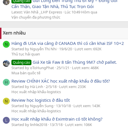
Gửi Lồng Đèn Trung Thu Đi Mỹ – Đóng Gói
Quảng cáo
Cẩn Thận, Giao Tận Nhà, Thủ Tục Trọn Gói
Latest: Văn Nhã _LHP Express
Lúc 10:49 Hôm qua
Vận chuyển đa phương thức
Xem nhiều
Hàng đi USA via cảng ở CANADA thì có cần khai ISF 10+2
N
Started by Nguyễn Thị Nhi
19/6/20
Lượt xem: 692K
Thủ tục hải quan
Giá Xe tải Faw 8 tấn Thùng 9M7 chở pallet.
Quảng cáo
Started by oToHungPhat
25/1/21
Lượt xem: 468K
Mua bán quốc tế
Review CHÍNH XÁC học xuất nhập khẩu ở đâu tốt?
H
Started by Hà Linh
2/5/18
Lượt xem: 233K
Học xuất nhập khẩu-logistics
Review học logistics ở đâu tốt
N
Started by Nguyễn Sung
13/10/18
Lượt xem: 143K
Học xuất nhập khẩu-logistics
Học xuất nhập khẩu ở Eximtrain có tốt không?
L
Started by linhle2018
13/7/18
Lượt xem: 106K