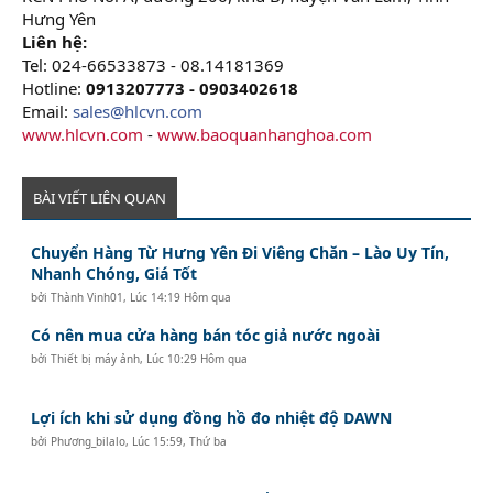
Hưng Yên
Liên hệ:
Tel: 024-66533873 - 08.14181369
Hotline:
0913207773 - 0903402618
Email:
sales@hlcvn.com
www.hlcvn.com
-
www.baoquanhanghoa.com
BÀI VIẾT LIÊN QUAN
Chuyển Hàng Từ Hưng Yên Đi Viêng Chăn – Lào Uy Tín,
Nhanh Chóng, Giá Tốt
bởi
Thành Vinh01
,
Lúc 14:19 Hôm qua
Có nên mua cửa hàng bán tóc giả nước ngoài
bởi
Thiết bị máy ảnh
,
Lúc 10:29 Hôm qua
Lợi ích khi sử dụng đồng hồ đo nhiệt độ DAWN
bởi
Phương_bilalo
,
Lúc 15:59, Thứ ba