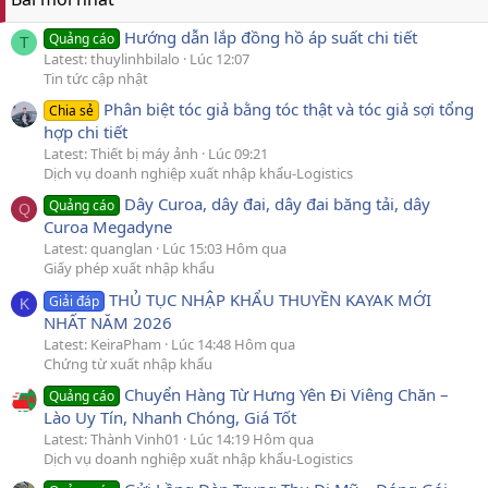
Hướng dẫn lắp đồng hồ áp suất chi tiết
Quảng cáo
T
Latest: thuylinhbilalo
Lúc 12:07
Tin tức cập nhật
Phân biệt tóc giả bằng tóc thật và tóc giả sợi tổng
Chia sẻ
hợp chi tiết
Latest: Thiết bị máy ảnh
Lúc 09:21
Dịch vụ doanh nghiệp xuất nhập khẩu-Logistics
Dây Curoa, dây đai, dây đai băng tải, dây
Quảng cáo
Q
Curoa Megadyne
Latest: quanglan
Lúc 15:03 Hôm qua
Giấy phép xuất nhập khẩu
THỦ TỤC NHẬP KHẨU THUYỀN KAYAK MỚI
Giải đáp
K
NHẤT NĂM 2026
Latest: KeiraPham
Lúc 14:48 Hôm qua
Chứng từ xuất nhập khẩu
Chuyển Hàng Từ Hưng Yên Đi Viêng Chăn –
Quảng cáo
Lào Uy Tín, Nhanh Chóng, Giá Tốt
Latest: Thành Vinh01
Lúc 14:19 Hôm qua
Dịch vụ doanh nghiệp xuất nhập khẩu-Logistics