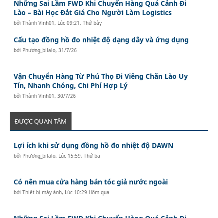
Những Sai Lầm FWD Khi Chuyển Hàng Quá Cảnh Đi
Lào – Bài Học Đắt Giá Cho Người Làm Logistics
bởi
Thành Vinh01
,
Lúc 09:21, Thứ bảy
Cấu tạo đồng hồ đo nhiệt độ dạng dây và ứng dụng
bởi
Phương_bilalo
,
31/7/26
Vận Chuyển Hàng Từ Phú Thọ Đi Viêng Chăn Lào Uy
Tín, Nhanh Chóng, Chi Phí Hợp Lý
bởi
Thành Vinh01
,
30/7/26
ĐƯỢC QUAN TÂM
Lợi ích khi sử dụng đồng hồ đo nhiệt độ DAWN
bởi
Phương_bilalo
,
Lúc 15:59, Thứ ba
Có nên mua cửa hàng bán tóc giả nước ngoài
bởi
Thiết bị máy ảnh
,
Lúc 10:29 Hôm qua