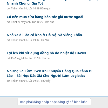
Nhanh Chóng, Giá Tốt
bởi
Thành Vinh01
,
Lúc 14:19 Hôm qua
Có nên mua cửa hàng bán tóc giả nước ngoài
bởi
Thiết bị máy ảnh
,
Lúc 10:29 Hôm qua
Nhà xe đi Lào có kho ở Hà Nội và Viêng Chăn.
bởi
Thành Vinh01
,
Lúc 09:12, Thứ tư
Lợi ích khi sử dụng đồng hồ đo nhiệt độ DAWN
bởi
Phương_bilalo
,
Lúc 15:59, Thứ ba
Những Sai Lầm FWD Khi Chuyển Hàng Quá Cảnh Đi
Lào – Bài Học Đắt Giá Cho Người Làm Logistics
bởi
Thành Vinh01
,
Lúc 09:21, Thứ bảy
Bạn phải đăng nhập hoặc đăng ký để bình luận.