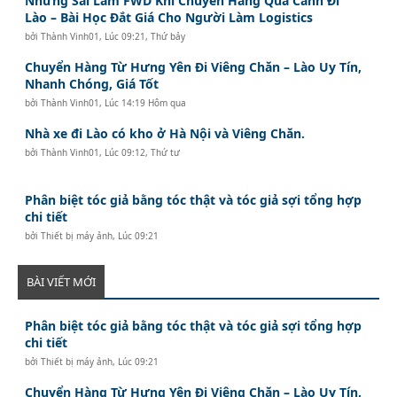
Những Sai Lầm FWD Khi Chuyển Hàng Quá Cảnh Đi
Lào – Bài Học Đắt Giá Cho Người Làm Logistics
bởi
Thành Vinh01
,
Lúc 09:21, Thứ bảy
Chuyển Hàng Từ Hưng Yên Đi Viêng Chăn – Lào Uy Tín,
Nhanh Chóng, Giá Tốt
bởi
Thành Vinh01
,
Lúc 14:19 Hôm qua
Nhà xe đi Lào có kho ở Hà Nội và Viêng Chăn.
bởi
Thành Vinh01
,
Lúc 09:12, Thứ tư
Phân biệt tóc giả bằng tóc thật và tóc giả sợi tổng hợp
chi tiết
bởi
Thiết bị máy ảnh
,
Lúc 09:21
BÀI VIẾT MỚI
Phân biệt tóc giả bằng tóc thật và tóc giả sợi tổng hợp
chi tiết
bởi
Thiết bị máy ảnh
,
Lúc 09:21
Chuyển Hàng Từ Hưng Yên Đi Viêng Chăn – Lào Uy Tín,