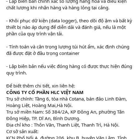
- Lập biên bản chính xác số lượng hàng hóa và điều kiện
chất lượng khi nhận hàng và hàng lỏng tại cảng.
- Khôi phục dữ kiện (data logger), theo dõi độ ậm và bất kỳ
thiết bị nào áp dụng để diễn dải và đánh giá, nếu là một
phần của quy trình vận tải.
- Tính toán và cân trọng lượng túi hút ẩm, xác định chúng
đã được đặt ở đâu trọng container
- Lập biên bản nếu việc đóng hàng có được thực hiện đúng
quy trình.
Để biết thêm chi tiết, xin liên hệ:
CÔNG TY CỔ PHẦN HLC VIỆT NAM
Trụ sở chính: Tầng 6, tòa nhà Cotana, bán đảo Linh Đàm,
Hoàng Liệt, Hoàng Mai,Hà Nội.
Trụ sở miền Nam: Số 384/2A, KP Đông An, phường Tân
Đông Hiệp, TP. Dĩ An, Bình Dương.
Địa chỉ kho : Thôn Văn, Thanh Liệt, Thanh Trì, Hà Nội.
Cơ sở sản xuất:
KCN Phố Nối A, đường 206, khu B, huyện Văn Lâm, Tỉnh