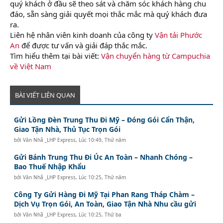
quý khách ở đầu sẽ theo sát và chăm sóc khách hàng chu
đáo, sẵn sàng giải quyết mọi thắc mắc mà quý khách đưa
ra.
Liên hệ nhân viên kinh doanh của công ty
Vận tải Phước
An
để được tư vấn và giải đáp thắc mắc.
Tìm hiểu thêm tại bài viết:
Vận chuyển hàng từ Campuchia
về Việt Nam
BÀI VIẾT LIÊN QUAN
Gửi Lồng Đèn Trung Thu Đi Mỹ – Đóng Gói Cẩn Thận,
Giao Tận Nhà, Thủ Tục Trọn Gói
bởi
Văn Nhã _LHP Express
,
Lúc 10:49, Thứ năm
Gửi Bánh Trung Thu Đi Úc An Toàn – Nhanh Chóng –
Bao Thuế Nhập Khẩu
bởi
Văn Nhã _LHP Express
,
Lúc 10:25, Thứ năm
Công Ty Gửi Hàng Đi Mỹ Tại Phan Rang Tháp Chàm –
Dịch Vụ Trọn Gói, An Toàn, Giao Tận Nhà Nhu cầu gửi
bởi
Văn Nhã _LHP Express
,
Lúc 10:25, Thứ ba