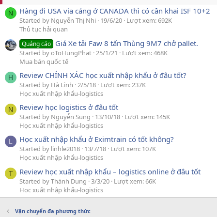
Hàng đi USA via cảng ở CANADA thì có cần khai ISF 10+2
N
Started by Nguyễn Thị Nhi
19/6/20
Lượt xem: 692K
Thủ tục hải quan
Giá Xe tải Faw 8 tấn Thùng 9M7 chở pallet.
Quảng cáo
Started by oToHungPhat
25/1/21
Lượt xem: 468K
Mua bán quốc tế
Review CHÍNH XÁC học xuất nhập khẩu ở đâu tốt?
H
Started by Hà Linh
2/5/18
Lượt xem: 237K
Học xuất nhập khẩu-logistics
Review học logistics ở đâu tốt
N
Started by Nguyễn Sung
13/10/18
Lượt xem: 145K
Học xuất nhập khẩu-logistics
Học xuất nhập khẩu ở Eximtrain có tốt không?
L
Started by linhle2018
13/7/18
Lượt xem: 107K
Học xuất nhập khẩu-logistics
Review học xuất nhập khẩu – logistics online ở đâu tốt
T
Started by Thành Dung
3/3/20
Lượt xem: 66K
Học xuất nhập khẩu-logistics
Vận chuyển đa phương thức