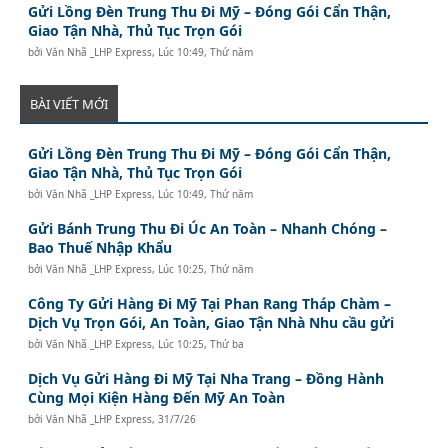
Gửi Lồng Đèn Trung Thu Đi Mỹ – Đóng Gói Cẩn Thận,
Giao Tận Nhà, Thủ Tục Trọn Gói
bởi
Văn Nhã _LHP Express
,
Lúc 10:49, Thứ năm
BÀI VIẾT MỚI
Gửi Lồng Đèn Trung Thu Đi Mỹ – Đóng Gói Cẩn Thận,
Giao Tận Nhà, Thủ Tục Trọn Gói
bởi
Văn Nhã _LHP Express
,
Lúc 10:49, Thứ năm
Gửi Bánh Trung Thu Đi Úc An Toàn – Nhanh Chóng –
Bao Thuế Nhập Khẩu
bởi
Văn Nhã _LHP Express
,
Lúc 10:25, Thứ năm
Công Ty Gửi Hàng Đi Mỹ Tại Phan Rang Tháp Chàm –
Dịch Vụ Trọn Gói, An Toàn, Giao Tận Nhà Nhu cầu gửi
bởi
Văn Nhã _LHP Express
,
Lúc 10:25, Thứ ba
Dịch Vụ Gửi Hàng Đi Mỹ Tại Nha Trang – Đồng Hành
Cùng Mọi Kiện Hàng Đến Mỹ An Toàn
bởi
Văn Nhã _LHP Express
,
31/7/26