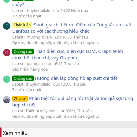
chảy?
Latest: thuylinhbilalo
Lúc 14:22 Hôm qua
Tin tức cập nhật
Đánh giá chi tiết ưu điểm của Công tắc áp suất
Thảo luận
P
Danfoss so với các thương hiệu khác
Latest: Phương_bilalo
Lúc 16:58, Thứ sáu
Dịch vụ doanh nghiệp xuất nhập khẩu-Logistics
Than điện cực, điện cực EDM, Graphite lõi
Quảng cáo
Q
inox, bột than chì, vảy Graphite
Latest: quanglan
Lúc 16:13, Thứ sáu
Bảo hiểm hàng hóa
Hướng dẫn lắp đồng hồ áp suất chi tiết
Quảng cáo
T
Latest: thuylinhbilalo
Lúc 12:07, Thứ sáu
Tin tức cập nhật
Phân biệt tóc giả bằng tóc thật và tóc giả sợi tổng
Chia sẻ
hợp chi tiết
Latest: Thiết bị máy ảnh
Lúc 09:21, Thứ sáu
Dịch vụ doanh nghiệp xuất nhập khẩu-Logistics
Xem nhiều