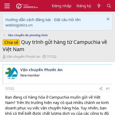
Đăng nhập
Đăng ký
Hướng dẫn cách đăng bài - Đặt câu hỏi lên
weblogistics.vn
Vận chuyển đa phương thức
Quy trình gửi hàng từ Campuchia về
Chia sẻ
Việt Nam
T
N
Vận chuyển Phước An
7/7/22
h
g
r
à
Vận chuyển Phước An
e
y
a
g
New member
d
ử
s
i
t
7/7/22
#1
a
Bạn đang có hàng hóa ở Campuchia muốn gửi về Việt
r
Nam? Trên thị trường hiện nay có quá nhiều chành xe kinh
t
e
doanh phục vụ việc vận chuyển hàng hóa. Tuy nhiên, bạn
r
khó có thể biết được chất lượng dịch vụ của các công ty đó