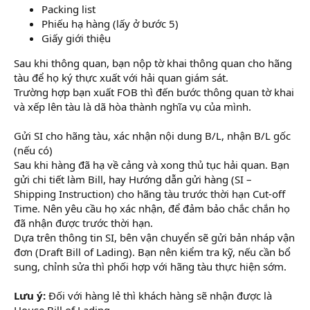
Packing list
Phiếu hạ hàng (lấy ở bước 5)
Giấy giới thiệu
Sau khi thông quan, bạn nộp tờ khai thông quan cho hãng
tàu để họ ký thực xuất với hải quan giám sát.
Trường hợp bạn xuất FOB thì đến bước thông quan tờ khai
và xếp lên tàu là dã hòa thành nghĩa vụ của mình.
Gửi SI cho hãng tàu, xác nhận nội dung B/L, nhận B/L gốc
(nếu có)
Sau khi hàng đã hạ về cảng và xong thủ tục hải quan. Bạn
gửi chi tiết làm Bill, hay Hướng dẫn gửi hàng (SI –
Shipping Instruction) cho hãng tàu trước thời hạn Cut-off
Time. Nên yêu cầu họ xác nhận, để đảm bảo chắc chắn họ
đã nhận được trước thời hạn.
Dựa trên thông tin SI, bên vận chuyển sẽ gửi bản nháp vận
đơn (Draft Bill of Lading). Bạn nên kiểm tra kỹ, nếu cần bổ
sung, chỉnh sửa thì phối hợp với hãng tàu thực hiện sớm.
Lưu ý:
Đối với hàng lẻ thì khách hàng sẽ nhận được là
House Bill of Lading.