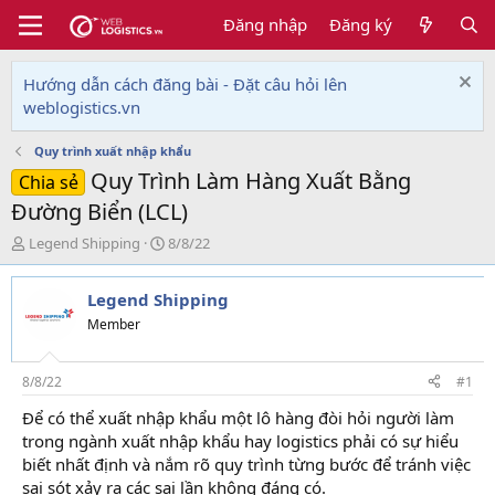
Đăng nhập
Đăng ký
Hướng dẫn cách đăng bài - Đặt câu hỏi lên
weblogistics.vn
Quy trình xuất nhập khẩu
Quy Trình Làm Hàng Xuất Bằng
Chia sẻ
Đường Biển (LCL)
T
N
Legend Shipping
8/8/22
h
g
r
à
Legend Shipping
e
y
a
g
Member
d
ử
s
i
t
8/8/22
#1
a
Để có thể xuất nhập khẩu một lô hàng đòi hỏi người làm
r
trong ngành xuất nhập khẩu hay logistics phải có sự hiểu
t
e
biết nhất định và nắm rõ quy trình từng bước để tránh việc
r
sai sót xảy ra các sai lần không đáng có.