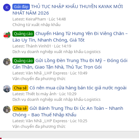
THỦ TỤC NHẬP KHẨU THUYỀN KAYAK MỚI
Giải đáp
K
NHẤT NĂM 2026
Latest: KeiraPham
Lúc 14:48
Chứng từ xuất nhập khẩu
Chuyển Hàng Từ Hưng Yên Đi Viêng Chăn –
Quảng cáo
Lào Uy Tín, Nhanh Chóng, Giá Tốt
Latest: Thành Vinh01
Lúc 14:19
Dịch vụ doanh nghiệp xuất nhập khẩu-Logistics
Gửi Lồng Đèn Trung Thu Đi Mỹ – Đóng Gói
Quảng cáo
Cẩn Thận, Giao Tận Nhà, Thủ Tục Trọn Gói
Latest: Văn Nhã _LHP Express
Lúc 10:49
Vận chuyển đa phương thức
Có nên mua cửa hàng bán tóc giả nước ngoài
Chia sẻ
Latest: Thiết bị máy ảnh
Lúc 10:29
Dịch vụ doanh nghiệp xuất nhập khẩu-Logistics
Gửi Bánh Trung Thu Đi Úc An Toàn – Nhanh
Chia sẻ
Chóng – Bao Thuế Nhập Khẩu
Latest: Văn Nhã _LHP Express
Lúc 10:25
Vận chuyển đa phương thức