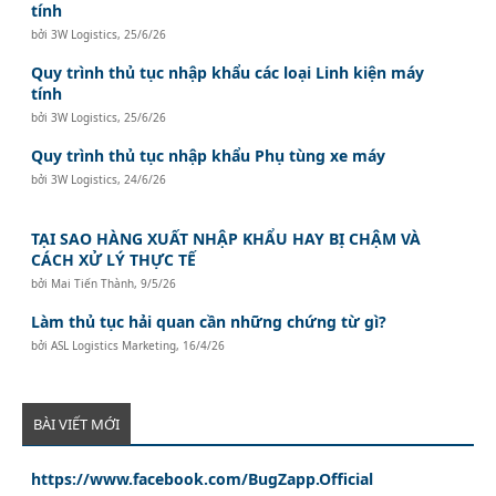
tính
bởi
3W Logistics
,
25/6/26
Quy trình thủ tục nhập khẩu các loại Linh kiện máy
tính
bởi
3W Logistics
,
25/6/26
Quy trình thủ tục nhập khẩu Phụ tùng xe máy
bởi
3W Logistics
,
24/6/26
TẠI SAO HÀNG XUẤT NHẬP KHẨU HAY BỊ CHẬM VÀ
CÁCH XỬ LÝ THỰC TẾ
bởi
Mai Tiến Thành
,
9/5/26
Làm thủ tục hải quan cần những chứng từ gì?
bởi
ASL Logistics Marketing
,
16/4/26
BÀI VIẾT MỚI
https://www.facebook.com/BugZapp.Official