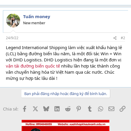
Tuấn money
New member
24/9/22
#2
Legend International Shipping làm việc xuất khẩu hàng lẻ
(LCL) bằng đường biển lâu năm, là một đối tác Win = Win
với DHD Logistics. DHD Logistics hiện đang là một đơn vị
vận tải đường biển quốc tế
nhiều lần hợp tác thành công
vân chuyển hàng hóa từ Việt Nam qua các nước. Chúc
mừng sự hợp tác lâu dài !
Bạn phải đăng nhập hoặc đăng ký để bình luận.
Facebook
X
Bluesky
LinkedIn
Reddit
Pinterest
Tumblr
WhatsApp
Email
Li
Chia sẻ: