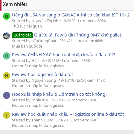
Xem nhiều
Hàng đi USA via cảng ở CANADA thì có cần khai ISF 10+2
N
Started by Nguyễn Thị Nhi
19/6/20
Lượt xem: 692K
Thủ tục hải quan
Giá Xe tải Faw 8 tấn Thùng 9M7 chở pallet.
Quảng cáo
Started by oToHungPhat
25/1/21
Lượt xem: 468K
Mua bán quốc tế
Review CHÍNH XÁC học xuất nhập khẩu ở đâu tốt?
H
Started by Hà Linh
2/5/18
Lượt xem: 233K
Học xuất nhập khẩu-logistics
Review học logistics ở đâu tốt
N
Started by Nguyễn Sung
13/10/18
Lượt xem: 143K
Học xuất nhập khẩu-logistics
Học xuất nhập khẩu ở Eximtrain có tốt không?
L
Started by linhle2018
13/7/18
Lượt xem: 106K
Học xuất nhập khẩu-logistics
Review học xuất nhập khẩu – logistics online ở đâu tốt
T
Started by Thành Dung
3/3/20
Lượt xem: 66K
Học xuất nhập khẩu-logistics