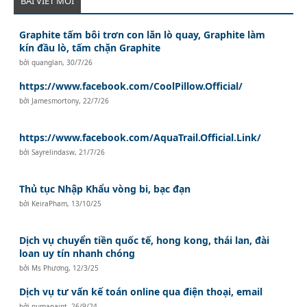
BÀI VIẾT MỚI
Graphite tấm bôi trơn con lăn lò quay, Graphite làm
kín đầu lò, tấm chặn Graphite
bởi
quanglan
,
30/7/26
https://www.facebook.com/CoolPillow.Official/
bởi
Jamesmortony
,
22/7/26
https://www.facebook.com/AquaTrail.Official.Link/
bởi
Sayrelindasw
,
21/7/26
Thủ tục Nhập Khẩu vòng bi, bạc đạn
bởi
KeiraPham
,
13/10/25
Dịch vụ chuyển tiền quốc tế, hong kong, thái lan, đài
loan uy tín nhanh chóng
bởi
Ms Phương
,
12/3/25
Dịch vụ tư vấn kế toán online qua điện thoại, email
bởi
pumapaint
,
26/9/24