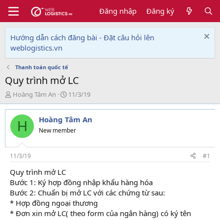
Đăng nhập
Đăng ký
Hướng dẫn cách đăng bài - Đặt câu hỏi lên
weblogistics.vn
Thanh toán quốc tế
Quy trình mở LC
T
N
Hoàng Tâm An
11/3/19
h
g
r
à
Hoàng Tâm An
e
y
H
a
g
New member
d
ử
s
i
t
11/3/19
#1
a
Quy trình mở LC
r
Bước 1: Ký hợp đồng nhập khẩu hàng hóa
t
e
Bước 2: Chuẩn bị mở LC với các chứng từ sau:
r
* Hợp đồng ngoại thương
* Đơn xin mở LC( theo form của ngân hàng) có ký tên