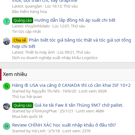
Latest: quanglan
Lúc 16:13, Thứ sáu
Bảo hiểm hàng hóa
Hướng dẫn lắp đồng hồ áp suất chi tiết
Quảng cáo
T
Latest: thuylinhbilalo
Lúc 12:07, Thứ sáu
Tin tức cập nhật
Phân biệt tóc giả bằng tóc thật và tóc giả sợi tổng
Chia sẻ
hợp chi tiết
Latest: Thiết bị máy ảnh
Lúc 09:21, Thứ sáu
Dịch vụ doanh nghiệp xuất nhập khẩu-Logistics
Xem nhiều
Hàng đi USA via cảng ở CANADA thì có cần khai ISF 10+2
N
Started by Nguyễn Thị Nhi
19/6/20
Lượt xem: 692K
Thủ tục hải quan
Giá Xe tải Faw 8 tấn Thùng 9M7 chở pallet.
Quảng cáo
Started by oToHungPhat
25/1/21
Lượt xem: 468K
Mua bán quốc tế
Review CHÍNH XÁC học xuất nhập khẩu ở đâu tốt?
H
Started by Hà Linh
2/5/18
Lượt xem: 237K