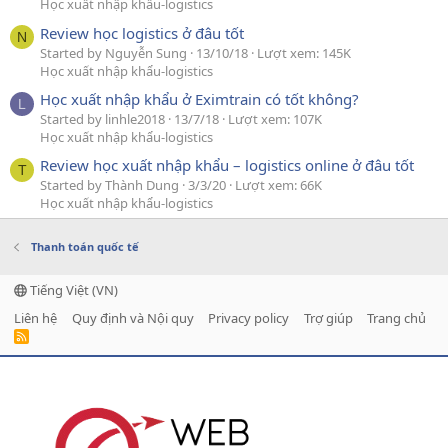
Học xuất nhập khẩu-logistics
Review học logistics ở đâu tốt
N
Started by Nguyễn Sung
13/10/18
Lượt xem: 145K
Học xuất nhập khẩu-logistics
Học xuất nhập khẩu ở Eximtrain có tốt không?
L
Started by linhle2018
13/7/18
Lượt xem: 107K
Học xuất nhập khẩu-logistics
Review học xuất nhập khẩu – logistics online ở đâu tốt
T
Started by Thành Dung
3/3/20
Lượt xem: 66K
Học xuất nhập khẩu-logistics
Thanh toán quốc tế
Tiếng Việt (VN)
Liên hệ
Quy định và Nội quy
Privacy policy
Trợ giúp
Trang chủ
R
S
S