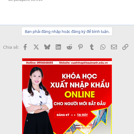
Bạn phải đăng nhập hoặc đăng ký để bình luận.
Facebook
X
Bluesky
LinkedIn
Reddit
Pinterest
Tumblr
WhatsApp
Email
Li
Chia sẻ: