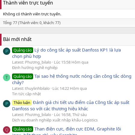
Thành viên trực tuyến
Không có thành viên trực tuyến.
Tổng: 77 (Thành viên: 0, khách: 77)
Bài mới nhất
Lý do công tắc áp suất Danfoss KP1 là lựa
Quảng cáo
P
chọn phù hợp
Latest: Phương_bilalo
Lúc 15:58 Hôm qua
Định hướng nghề nghiệp
Tại sao hệ thống nước nóng cần công tắc dòng
Quảng cáo
T
chảy?
Latest: thuylinhbilalo
Lúc 14:22 Hôm qua
Tin tức cập nhật
Đánh giá chi tiết ưu điểm của Công tắc áp suất
Thảo luận
P
Danfoss so với các thương hiệu khác
Latest: Phương_bilalo
Lúc 16:58, Thứ sáu
Dịch vụ doanh nghiệp xuất nhập khẩu-Logistics
Than điện cực, điện cực EDM, Graphite lõi
Quảng cáo
Q
inox, bột than chì, vảy Graphite