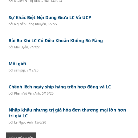
bởi
NGUYỄN THỊ DUNG HẢI
,
14/6/24
Sự Khác Biệt Nội Dung Giữa LC Và UCP
bởi
Nguyễn Băng Khuyên
,
8/7/22
Rủi Ro Khi LC Có Điều Khoản Không Rõ Ràng
bởi
Mai Uyển
,
7/7/22
Môi giới.
bởi
sallipip
,
7/12/20
Chênh lệch ngày ship hàng trên hợp đồng và LC
bởi
Phạm Vũ Vân Anh
,
5/10/20
Nhập khẩu nhưng trị giá hóa đơn thương mại lớn hơn
trị giá LC
bởi
Lê Ngọc Anh
,
15/6/20