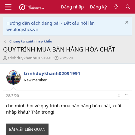
Đăng nhập
Đăng ký
Hướng dẫn cách đăng bài - Đặt câu hỏi lên
weblogistics.vn
Chứng từ xuất nhập khẩu
QUY TRÌNH MUA BÁN HÀNG HÓA CHẤT
T
N
trinhduykhanh02091991
28/5/20
h
g
r
à
trinhduykhanh02091991
e
y
a
g
New member
d
ử
s
i
t
28/5/20
#1
a
cho mình hỏi về quy trình mua bán hàng hóa chất, xuất
r
nhập khẩu? Trân trọng!
t
e
r
BÀI VIẾT LIÊN QUAN