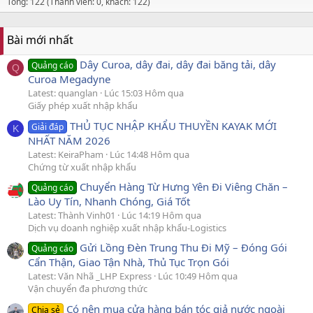
Tổng: 122 (Thành viên: 0, khách: 122)
Bài mới nhất
Dây Curoa, dây đai, dây đai băng tải, dây
Quảng cáo
Q
Curoa Megadyne
Latest: quanglan
Lúc 15:03 Hôm qua
Giấy phép xuất nhập khẩu
THỦ TỤC NHẬP KHẨU THUYỀN KAYAK MỚI
Giải đáp
K
NHẤT NĂM 2026
Latest: KeiraPham
Lúc 14:48 Hôm qua
Chứng từ xuất nhập khẩu
Chuyển Hàng Từ Hưng Yên Đi Viêng Chăn –
Quảng cáo
Lào Uy Tín, Nhanh Chóng, Giá Tốt
Latest: Thành Vinh01
Lúc 14:19 Hôm qua
Dịch vụ doanh nghiệp xuất nhập khẩu-Logistics
Gửi Lồng Đèn Trung Thu Đi Mỹ – Đóng Gói
Quảng cáo
Cẩn Thận, Giao Tận Nhà, Thủ Tục Trọn Gói
Latest: Văn Nhã _LHP Express
Lúc 10:49 Hôm qua
Vận chuyển đa phương thức
Có nên mua cửa hàng bán tóc giả nước ngoài
Chia sẻ