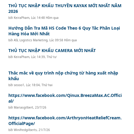
THỦ TỤC NHẬP KHẨU THUYỀN KAYAK MỚI NHẤT NĂM
2026
bởi
KeiraPham
,
Lúc 14:48 Hôm qua
Hướng Dẫn Tra Mã HS Code Theo 6 Quy Tắc Phân Loại
Hàng Hóa Mới Nhất
bởi
ASL Logistics Marketing
,
Lúc 09:58 Hôm qua
THỦ TỤC NHẬP KHẨU CAMERA MỚI NHẤT
bởi
KeiraPham
,
Lúc 14:39, Thứ tư
Thắc mắc về quy trình nộp chứng từ hàng xuất nhập
khẩu
bởi
seooo1
,
Lúc 18:04, Thứ hai
https://www.facebook.com/Qinux.BreezaMax.AC.Offici
al/
bởi
Mariasgilbert
,
23/7/26
https://www.facebook.com/ArthryonHeatReliefCream.
OfficialPage/
bởi
Winifredgilberts
,
21/7/26