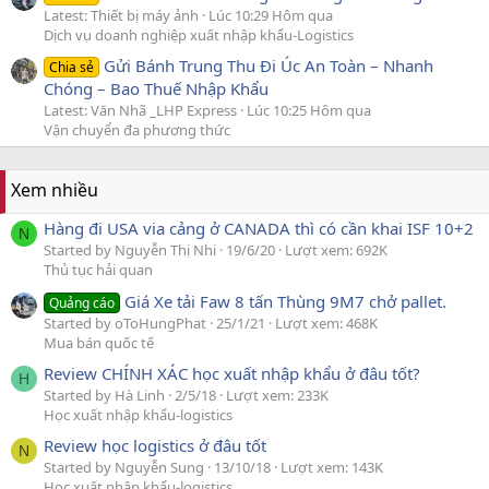
Latest: Thiết bị máy ảnh
Lúc 10:29 Hôm qua
Dịch vụ doanh nghiệp xuất nhập khẩu-Logistics
Gửi Bánh Trung Thu Đi Úc An Toàn – Nhanh
Chia sẻ
Chóng – Bao Thuế Nhập Khẩu
Latest: Văn Nhã _LHP Express
Lúc 10:25 Hôm qua
Vận chuyển đa phương thức
Xem nhiều
Hàng đi USA via cảng ở CANADA thì có cần khai ISF 10+2
N
Started by Nguyễn Thị Nhi
19/6/20
Lượt xem: 692K
Thủ tục hải quan
Giá Xe tải Faw 8 tấn Thùng 9M7 chở pallet.
Quảng cáo
Started by oToHungPhat
25/1/21
Lượt xem: 468K
Mua bán quốc tế
Review CHÍNH XÁC học xuất nhập khẩu ở đâu tốt?
H
Started by Hà Linh
2/5/18
Lượt xem: 233K
Học xuất nhập khẩu-logistics
Review học logistics ở đâu tốt
N
Started by Nguyễn Sung
13/10/18
Lượt xem: 143K
Học xuất nhập khẩu-logistics