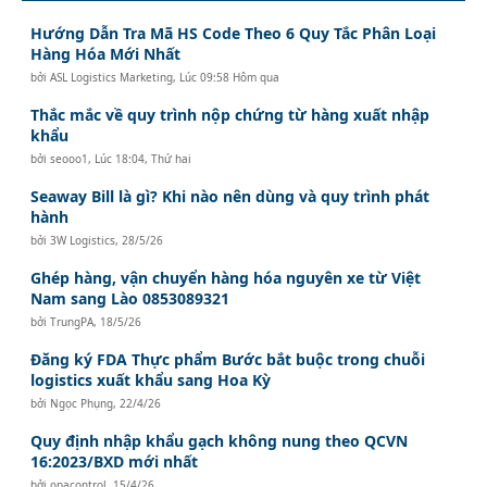
Hướng Dẫn Tra Mã HS Code Theo 6 Quy Tắc Phân Loại
Hàng Hóa Mới Nhất
bởi
ASL Logistics Marketing
,
Lúc 09:58 Hôm qua
Thắc mắc về quy trình nộp chứng từ hàng xuất nhập
khẩu
bởi
seooo1
,
Lúc 18:04, Thứ hai
Seaway Bill là gì? Khi nào nên dùng và quy trình phát
hành
bởi
3W Logistics
,
28/5/26
Ghép hàng, vận chuyển hàng hóa nguyên xe từ Việt
Nam sang Lào 0853089321
bởi
TrungPA
,
18/5/26
Đăng ký FDA Thực phẩm Bước bắt buộc trong chuỗi
logistics xuất khẩu sang Hoa Kỳ
bởi
Ngọc Phụng
,
22/4/26
Quy định nhập khẩu gạch không nung theo QCVN
16:2023/BXD mới nhất
bởi
opacontrol
,
15/4/26