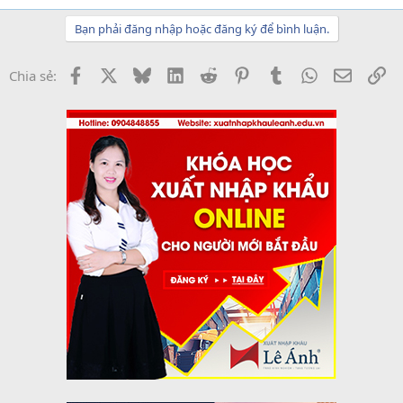
Bạn phải đăng nhập hoặc đăng ký để bình luận.
Facebook
X
Bluesky
LinkedIn
Reddit
Pinterest
Tumblr
WhatsApp
Email
Li
Chia sẻ: