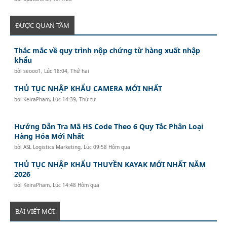
ĐƯỢC QUAN TÂM
Thắc mắc về quy trình nộp chứng từ hàng xuất nhập
khẩu
bởi
seooo1
,
Lúc 18:04, Thứ hai
THỦ TỤC NHẬP KHẨU CAMERA MỚI NHẤT
bởi
KeiraPham
,
Lúc 14:39, Thứ tư
Hướng Dẫn Tra Mã HS Code Theo 6 Quy Tắc Phân Loại
Hàng Hóa Mới Nhất
bởi
ASL Logistics Marketing
,
Lúc 09:58 Hôm qua
THỦ TỤC NHẬP KHẨU THUYỀN KAYAK MỚI NHẤT NĂM
2026
bởi
KeiraPham
,
Lúc 14:48 Hôm qua
BÀI VIẾT MỚI