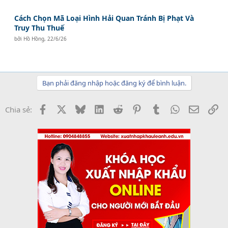
Cách Chọn Mã Loại Hình Hải Quan Tránh Bị Phạt Và
Truy Thu Thuế
bởi
Hồ Hồng
,
22/6/26
Bạn phải đăng nhập hoặc đăng ký để bình luận.
Facebook
X
Bluesky
LinkedIn
Reddit
Pinterest
Tumblr
WhatsApp
Email
Li
Chia sẻ: