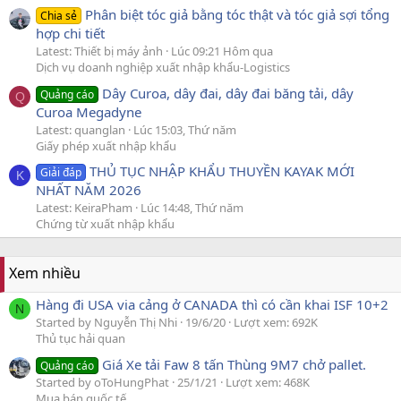
Phân biệt tóc giả bằng tóc thật và tóc giả sợi tổng
Chia sẻ
hợp chi tiết
Latest: Thiết bị máy ảnh
Lúc 09:21 Hôm qua
Dịch vụ doanh nghiệp xuất nhập khẩu-Logistics
Dây Curoa, dây đai, dây đai băng tải, dây
Quảng cáo
Q
Curoa Megadyne
Latest: quanglan
Lúc 15:03, Thứ năm
Giấy phép xuất nhập khẩu
THỦ TỤC NHẬP KHẨU THUYỀN KAYAK MỚI
Giải đáp
K
NHẤT NĂM 2026
Latest: KeiraPham
Lúc 14:48, Thứ năm
Chứng từ xuất nhập khẩu
Xem nhiều
Hàng đi USA via cảng ở CANADA thì có cần khai ISF 10+2
N
Started by Nguyễn Thị Nhi
19/6/20
Lượt xem: 692K
Thủ tục hải quan
Giá Xe tải Faw 8 tấn Thùng 9M7 chở pallet.
Quảng cáo
Started by oToHungPhat
25/1/21
Lượt xem: 468K
Mua bán quốc tế