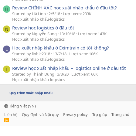
Review CHÍNH XÁC học xuất nhập khẩu ở đâu tốt?
H
Started by Hà Linh
2/5/18
Lượt xem: 233K
Học xuất nhập khẩu-logistics
Review học logistics ở đâu tốt
N
Started by Nguyễn Sung
13/10/18
Lượt xem: 143K
Học xuất nhập khẩu-logistics
Học xuất nhập khẩu ở Eximtrain có tốt không?
L
Started by linhle2018
13/7/18
Lượt xem: 106K
Học xuất nhập khẩu-logistics
Review học xuất nhập khẩu – logistics online ở đâu tốt
T
Started by Thành Dung
3/3/20
Lượt xem: 66K
Học xuất nhập khẩu-logistics
Quy trình xuất nhập khẩu
Tiếng Việt (VN)
Liên hệ
Quy định và Nội quy
Privacy policy
Trợ giúp
Trang chủ
R
S
S