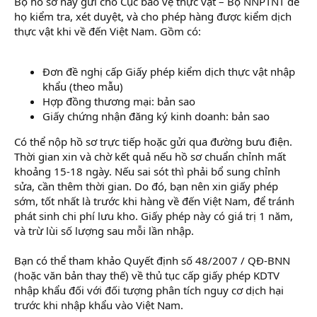
Bộ hồ sơ này gửi cho Cục bảo vệ thực vật – Bộ NNPTNT để
họ kiểm tra, xét duyệt, và cho phép hàng được kiểm dịch
thực vật khi về đến Việt Nam. Gồm có:
Đơn đề nghị cấp Giấy phép kiểm dịch thực vật nhập
khẩu (theo mẫu)
Hợp đồng thương mại: bản sao
Giấy chứng nhận đăng ký kinh doanh: bản sao
Có thể nộp hồ sơ trực tiếp hoặc gửi qua đường bưu điện.
Thời gian xin và chờ kết quả nếu hồ sơ chuẩn chỉnh mất
khoảng 15-18 ngày. Nếu sai sót thì phải bổ sung chỉnh
sửa, cần thêm thời gian. Do đó, bạn nên xin giấy phép
sớm, tốt nhất là trước khi hàng về đến Việt Nam, để tránh
phát sinh chi phí lưu kho. Giấy phép này có giá trị 1 năm,
và trừ lùi số lượng sau mỗi lần nhập.
Bạn có thể tham khảo Quyết định số 48/2007 / QĐ-BNN
(hoặc văn bản thay thế) về thủ tục cấp giấy phép KDTV
nhập khẩu đối với đối tượng phân tích nguy cơ dịch hại
trước khi nhập khẩu vào Việt Nam.