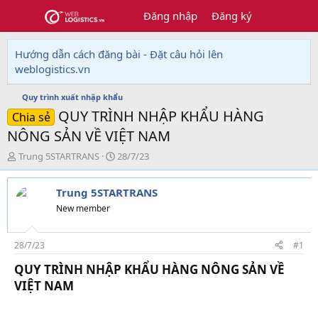
Đăng nhập
Đăng ký
Hướng dẫn cách đăng bài - Đặt câu hỏi lên
weblogistics.vn
Quy trình xuất nhập khẩu
QUY TRÌNH NHẬP KHẨU HÀNG
Chia sẻ
NÔNG SẢN VỀ VIỆT NAM
T
N
Trung 5STARTRANS
28/7/23
h
g
r
à
Trung 5STARTRANS
e
y
a
g
New member
d
ử
s
i
t
28/7/23
#1
a
QUY TRÌNH NHẬP KHẨU HÀNG NÔNG SẢN VỀ
r
t
VIỆT NAM​
e
r