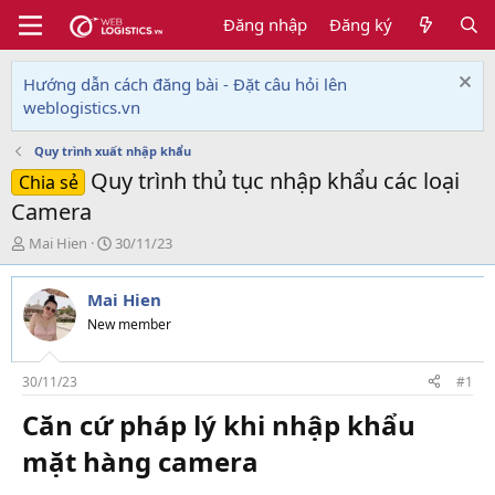
Đăng nhập
Đăng ký
Hướng dẫn cách đăng bài - Đặt câu hỏi lên
weblogistics.vn
Quy trình xuất nhập khẩu
Quy trình thủ tục nhập khẩu các loại
Chia sẻ
Camera
T
N
Mai Hien
30/11/23
h
g
r
à
Mai Hien
e
y
a
g
New member
d
ử
s
i
t
30/11/23
#1
a
Căn cứ pháp lý khi nhập khẩu
r
t
mặt hàng camera​
e
r