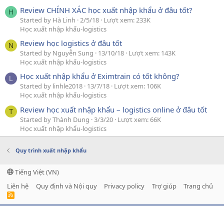
Review CHÍNH XÁC học xuất nhập khẩu ở đâu tốt?
H
Started by Hà Linh
2/5/18
Lượt xem: 233K
Học xuất nhập khẩu-logistics
Review học logistics ở đâu tốt
N
Started by Nguyễn Sung
13/10/18
Lượt xem: 143K
Học xuất nhập khẩu-logistics
Học xuất nhập khẩu ở Eximtrain có tốt không?
L
Started by linhle2018
13/7/18
Lượt xem: 106K
Học xuất nhập khẩu-logistics
Review học xuất nhập khẩu – logistics online ở đâu tốt
T
Started by Thành Dung
3/3/20
Lượt xem: 66K
Học xuất nhập khẩu-logistics
Quy trình xuất nhập khẩu
Tiếng Việt (VN)
Liên hệ
Quy định và Nội quy
Privacy policy
Trợ giúp
Trang chủ
R
S
S