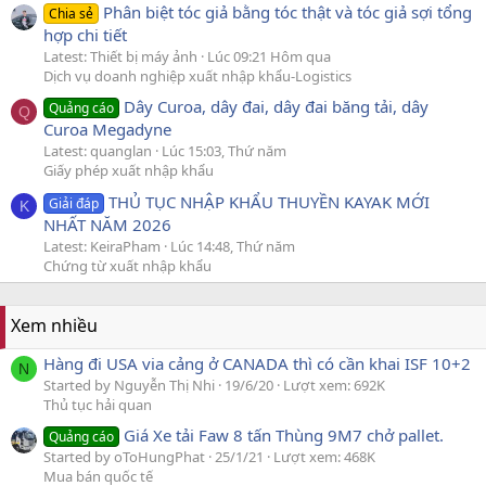
Phân biệt tóc giả bằng tóc thật và tóc giả sợi tổng
Chia sẻ
hợp chi tiết
Latest: Thiết bị máy ảnh
Lúc 09:21 Hôm qua
Dịch vụ doanh nghiệp xuất nhập khẩu-Logistics
Dây Curoa, dây đai, dây đai băng tải, dây
Quảng cáo
Q
Curoa Megadyne
Latest: quanglan
Lúc 15:03, Thứ năm
Giấy phép xuất nhập khẩu
THỦ TỤC NHẬP KHẨU THUYỀN KAYAK MỚI
Giải đáp
K
NHẤT NĂM 2026
Latest: KeiraPham
Lúc 14:48, Thứ năm
Chứng từ xuất nhập khẩu
Xem nhiều
Hàng đi USA via cảng ở CANADA thì có cần khai ISF 10+2
N
Started by Nguyễn Thị Nhi
19/6/20
Lượt xem: 692K
Thủ tục hải quan
Giá Xe tải Faw 8 tấn Thùng 9M7 chở pallet.
Quảng cáo
Started by oToHungPhat
25/1/21
Lượt xem: 468K
Mua bán quốc tế