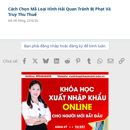
Cách Chọn Mã Loại Hình Hải Quan Tránh Bị Phạt Và
Truy Thu Thuế
bởi
Hồ Hồng
,
22/6/26
Bạn phải đăng nhập hoặc đăng ký để bình luận.
Facebook
X
Bluesky
LinkedIn
Reddit
Pinterest
Tumblr
WhatsApp
Email
Li
Chia sẻ: