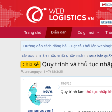
Diễn đàn
Trang chủ
Có gì mới
Thà
Hướng dẫn cách đăng bài - Đặt câu hỏi lên weblogis
Diễn đàn
THẢO LUẬN XUẤT NHẬP KHẨU
Mua bán quốc
Quy trình và thủ tục nh
Chia sẻ
T
N
annanguyen1
18/3/25
h
g
r
à
18/3/25
e
y
a
g
Quy trình làm
thủ tục nhập 
d
ử
s
i
t
a
annanguyen1
r