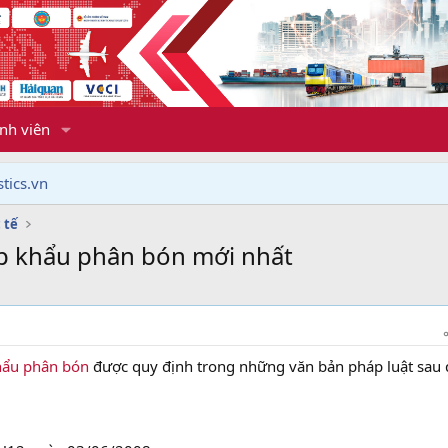
nh viên
tics.vn
 tế
ập khẩu phân bón mới nhất
khẩu phân bón
được quy định trong những văn bản pháp luật sau 