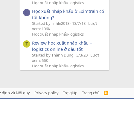
Học xuất nhập khẩu-logistics
Học xuất nhập khẩu ở Eximtrain có
L
tốt không?
Started by linhle2018
13/7/18
Lượt
xem: 106K
Học xuất nhập khẩu-logistics
Review học xuất nhập khẩu –
T
logistics online ở đâu tốt
Started by Thành Dung
3/3/20
Lượt
xem: 66K
Học xuất nhập khẩu-logistics
 định và Nội quy
Privacy policy
Trợ giúp
Trang chủ
R
S
S