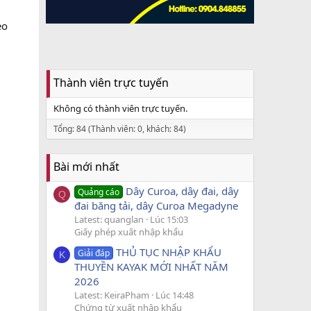
eo
Thành viên trực tuyến
Không có thành viên trực tuyến.
Tổng: 84 (Thành viên: 0, khách: 84)
Bài mới nhất
Dây Curoa, dây đai, dây
Quảng cáo
Q
đai băng tải, dây Curoa Megadyne
Latest: quanglan
Lúc 15:03
Giấy phép xuất nhập khẩu
THỦ TỤC NHẬP KHẨU
Giải đáp
K
THUYỀN KAYAK MỚI NHẤT NĂM
2026
Latest: KeiraPham
Lúc 14:48
Chứng từ xuất nhập khẩu