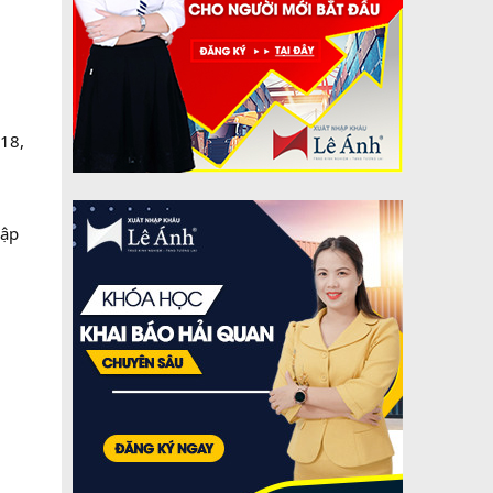
18,
hập