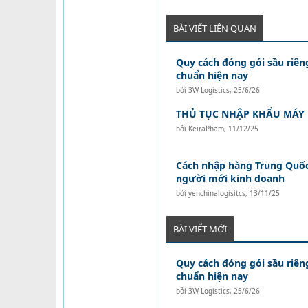
BÀI VIẾT LIÊN QUAN
Quy cách đóng gói sầu riên
chuẩn hiện nay
bởi
3W Logistics
,
25/6/26
THỦ TỤC NHẬP KHẨU MÁY
bởi
KeiraPham
,
11/12/25
Cách nhập hàng Trung Quốc
người mới kinh doanh
bởi
yenchinalogisitcs
,
13/11/25
BÀI VIẾT MỚI
Quy cách đóng gói sầu riên
chuẩn hiện nay
bởi
3W Logistics
,
25/6/26