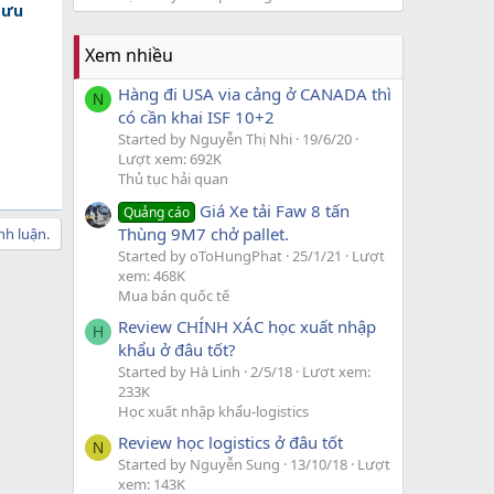
 ưu
Xem nhiều
Hàng đi USA via cảng ở CANADA thì
N
có cần khai ISF 10+2
Started by Nguyễn Thị Nhi
19/6/20
Lượt xem: 692K
Thủ tục hải quan
Giá Xe tải Faw 8 tấn
Quảng cáo
Thùng 9M7 chở pallet.
nh luận.
Started by oToHungPhat
25/1/21
Lượt
xem: 468K
Mua bán quốc tế
Review CHÍNH XÁC học xuất nhập
H
khẩu ở đâu tốt?
Started by Hà Linh
2/5/18
Lượt xem:
233K
Học xuất nhập khẩu-logistics
Review học logistics ở đâu tốt
N
Started by Nguyễn Sung
13/10/18
Lượt
xem: 143K