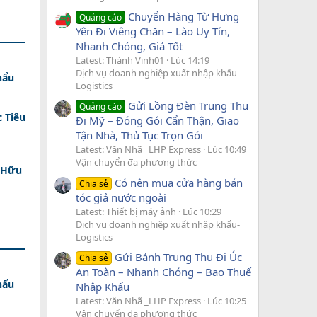
Chuyển Hàng Từ Hưng
Quảng cáo
Yên Đi Viêng Chăn – Lào Uy Tín,
Nhanh Chóng, Giá Tốt
Latest: Thành Vinh01
Lúc 14:19
Dịch vụ doanh nghiệp xuất nhập khẩu-
hẩu
Logistics
Gửi Lồng Đèn Trung Thu
Quảng cáo
 Tiêu
Đi Mỹ – Đóng Gói Cẩn Thận, Giao
Tận Nhà, Thủ Tục Trọn Gói
Latest: Văn Nhã _LHP Express
Lúc 10:49
Vận chuyển đa phương thức
 Hữu
Có nên mua cửa hàng bán
Chia sẻ
tóc giả nước ngoài
Latest: Thiết bị máy ảnh
Lúc 10:29
Dịch vụ doanh nghiệp xuất nhập khẩu-
Logistics
Gửi Bánh Trung Thu Đi Úc
Chia sẻ
An Toàn – Nhanh Chóng – Bao Thuế
hẩu
Nhập Khẩu
Latest: Văn Nhã _LHP Express
Lúc 10:25
Vận chuyển đa phương thức