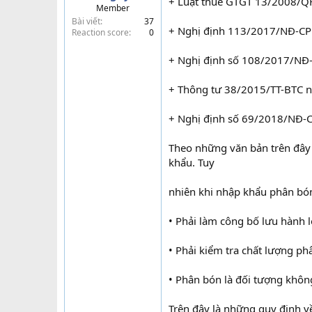
+ Luật thuế GTGT 13/2008/Q
Member
t
Bài viết
37
e
+ Nghị định 113/2017/NĐ-CP
Reaction score
0
r
+ Nghị định số 108/2017/NĐ
+ Thông tư 38/2015/TT-BTC n
+ Nghị định số 69/2018/NĐ-
Theo những văn bản trên đây 
khẩu. Tuy
nhiên khi nhập khẩu phân bón
• Phải làm công bố lưu hành 
• Phải kiểm tra chất lượng p
• Phân bón là đối tượng khôn
Trên đây là những quy định v