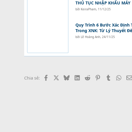
THỦ TỤC NHẬP KHẨU MÁY
bởi
KeiraPham
,
11/12/25
Quy Trình 6 Bước Xác Định 
Trong XNK: Từ Lý Thuyết Đ
bởi
Lê Hoàng Anh
,
24/11/25
Facebook
X
Bluesky
LinkedIn
Reddit
Pinterest
Tumblr
What
Chia sẻ: