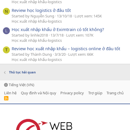
Học xuất nhập khẩu-logistics
Review học logistics ở đâu tốt
N
Started by Nguyễn Sung
13/10/18
Lượt xem: 145K
Học xuất nhập khẩu-logistics
Học xuất nhập khẩu ở Eximtrain có tốt không?
L
Started by linhle2018
13/7/18
Lượt xem: 107K
Học xuất nhập khẩu-logistics
Review học xuất nhập khẩu – logistics online ở đâu tốt
T
Started by Thành Dung
3/3/20
Lượt xem: 66K
Học xuất nhập khẩu-logistics
Thủ tục hải quan
Tiếng Việt (VN)
Liên hệ
Quy định và Nội quy
Privacy policy
Trợ giúp
Trang chủ
R
S
S