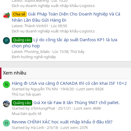
Latest: Suplocleaning
Lúc 10:20
Dịch vụ doanh nghiệp xuất nhập khẩu-Logistics
Giải Pháp Toàn Diện Cho Doanh Nghiệp Và Cá
Chia sẻ
Nhân Lần Đầu Gửi Hàng Đi
Latest: Thành Vinh01
Lúc 09:50
Dịch vụ doanh nghiệp xuất nhập khẩu-Logistics
Lý do công tắc áp suất Danfoss KP1 là lựa
Quảng cáo
P
chọn phù hợp
Latest: Phương_bilalo
Lúc 15:58, Thứ bảy
Định hướng nghề nghiệp
Xem nhiều
Hàng đi USA via cảng ở CANADA thì có cần khai ISF 10+2
N
Started by Nguyễn Thị Nhi
19/6/20
Lượt xem: 692K
Thủ tục hải quan
Giá Xe tải Faw 8 tấn Thùng 9M7 chở pallet.
Quảng cáo
Started by oToHungPhat
25/1/21
Lượt xem: 468K
Mua bán quốc tế
Review CHÍNH XÁC học xuất nhập khẩu ở đâu tốt?
H
Started by Hà Linh
2/5/18
Lượt xem: 237K