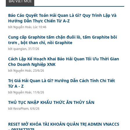
BÀI VIẾT MỚI
Báo Cáo Quyết Toán Hải Quan Là Gì? Quy Trình Lập Và
Hướng Dẫn Thực Chiến Từ A-Z
bởi
Nguyễn Hoài
,
Lúc 10:46
Cung cấp Graphite tấm chặn đuôi lò, tấm Graphite bôi
trơn , bột than chì, nồi Graphite
bởi
quanglan
,
31/7/26
Cách Lập Kế Hoạch Khai Báo Hải Quan Tối Ưu Thời Gian
Cho Doanh Nghiệp XNK
bởi
Nguyễn Hoài
,
23/6/26
Trị Giá Hải Quan Là Gì? Hướng Dẫn Cách Tính Chi Tiết
Từ A - Z
bởi
Nguyễn Hoài
,
11/6/26
THỦ TỤC NHẬP KHẨU THỨC ĂN THỦY SẢN
bởi
KeiraPham
,
6/6/26
RESET MỞ KHÓA TÀI KHOẢN QUẢN TRỊ ADMIN VNACCS
– 0933677075