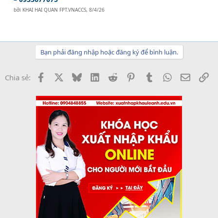
bởi
KHAI HAI QUAN FPT.VNACCS
,
8/4/26
Bạn phải đăng nhập hoặc đăng ký để bình luận.
Facebook
X
Bluesky
LinkedIn
Reddit
Pinterest
Tumblr
WhatsApp
Email
Li
Chia sẻ: