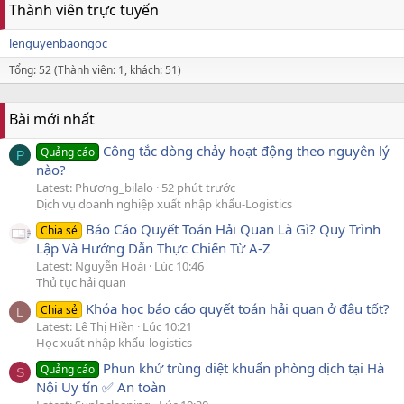
Thành viên trực tuyến
lenguyenbaongoc
Tổng: 52 (Thành viên: 1, khách: 51)
Bài mới nhất
Công tắc dòng chảy hoạt động theo nguyên lý
Quảng cáo
P
nào?
Latest: Phương_bilalo
52 phút trước
Dịch vụ doanh nghiệp xuất nhập khẩu-Logistics
Báo Cáo Quyết Toán Hải Quan Là Gì? Quy Trình
Chia sẻ
Lập Và Hướng Dẫn Thực Chiến Từ A-Z
Latest: Nguyễn Hoài
Lúc 10:46
Thủ tục hải quan
Khóa học báo cáo quyết toán hải quan ở đâu tốt?
Chia sẻ
L
Latest: Lê Thị Hiền
Lúc 10:21
Học xuất nhập khẩu-logistics
Phun khử trùng diệt khuẩn phòng dịch tại Hà
Quảng cáo
S
Nội Uy tín ✅ An toàn