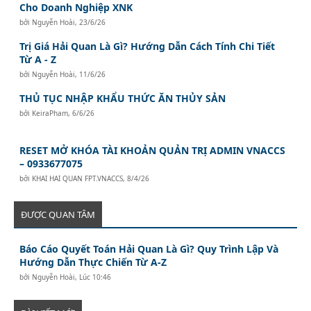
Cho Doanh Nghiệp XNK
bởi
Nguyễn Hoài
,
23/6/26
Trị Giá Hải Quan Là Gì? Hướng Dẫn Cách Tính Chi Tiết
Từ A - Z
bởi
Nguyễn Hoài
,
11/6/26
THỦ TỤC NHẬP KHẨU THỨC ĂN THỦY SẢN
bởi
KeiraPham
,
6/6/26
RESET MỞ KHÓA TÀI KHOẢN QUẢN TRỊ ADMIN VNACCS
– 0933677075
bởi
KHAI HAI QUAN FPT.VNACCS
,
8/4/26
ĐƯỢC QUAN TÂM
Báo Cáo Quyết Toán Hải Quan Là Gì? Quy Trình Lập Và
Hướng Dẫn Thực Chiến Từ A-Z
bởi
Nguyễn Hoài
,
Lúc 10:46