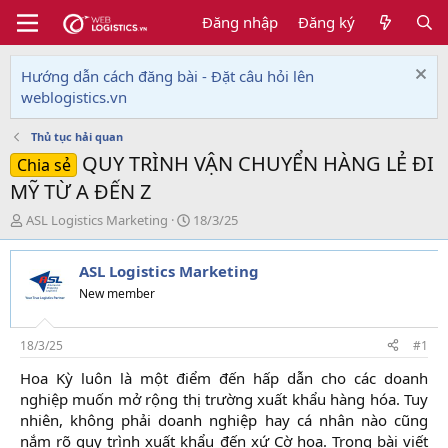
Đăng nhập
Đăng ký
Hướng dẫn cách đăng bài - Đặt câu hỏi lên
weblogistics.vn
Thủ tục hải quan
QUY TRÌNH VẬN CHUYỂN HÀNG LẺ ĐI
Chia sẻ
MỸ TỪ A ĐẾN Z
T
N
ASL Logistics Marketing
18/3/25
h
g
r
à
ASL Logistics Marketing
e
y
a
g
New member
d
ử
s
i
t
18/3/25
#1
a
Hoa Kỳ luôn là một điểm đến hấp dẫn cho các doanh
r
nghiệp muốn mở rộng thị trường xuất khẩu hàng hóa. Tuy
t
e
nhiên, không phải doanh nghiệp hay cá nhân nào cũng
r
nắm rõ quy trình xuất khẩu đến xứ Cờ hoa. Trong bài viết