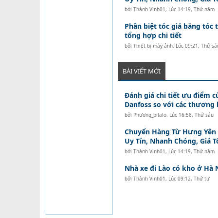
bởi
Thành Vinh01
,
Lúc 14:19, Thứ năm
Phân biệt tóc giả bằng tóc t
tổng hợp chi tiết
bởi
Thiết bị máy ảnh
,
Lúc 09:21, Thứ sá
BÀI VIẾT MỚI
Đánh giá chi tiết ưu điểm c
Danfoss so với các thương 
bởi
Phương_bilalo
,
Lúc 16:58, Thứ sáu
Chuyển Hàng Từ Hưng Yên Đ
Uy Tín, Nhanh Chóng, Giá T
bởi
Thành Vinh01
,
Lúc 14:19, Thứ năm
Nhà xe đi Lào có kho ở Hà 
bởi
Thành Vinh01
,
Lúc 09:12, Thứ tư