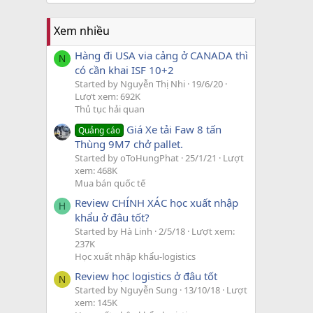
Xem nhiều
Hàng đi USA via cảng ở CANADA thì
N
có cần khai ISF 10+2
Started by Nguyễn Thị Nhi
19/6/20
Lượt xem: 692K
Thủ tục hải quan
Giá Xe tải Faw 8 tấn
Quảng cáo
Thùng 9M7 chở pallet.
Started by oToHungPhat
25/1/21
Lượt
xem: 468K
Mua bán quốc tế
Review CHÍNH XÁC học xuất nhập
H
khẩu ở đâu tốt?
Started by Hà Linh
2/5/18
Lượt xem:
237K
Học xuất nhập khẩu-logistics
Review học logistics ở đâu tốt
N
Started by Nguyễn Sung
13/10/18
Lượt
xem: 145K