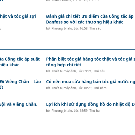
bởi
Thành Vinh01
,
Lúc 09:12, Thứ tư
hật và tóc giả sợi
Đánh giá chi tiết ưu điểm của Công tắc áp
Danfoss so với các thương hiệu khác
u
bởi
Phương_bilalo
,
Lúc 16:58, Thứ sáu
ủa Công tắc áp suất
Phân biệt tóc giả bằng tóc thật và tóc giả 
hiệu khác
tổng hợp chi tiết
bởi
Thiết bị máy ảnh
,
Lúc 09:21, Thứ sáu
i Viêng Chăn – Lào
Có nên mua cửa hàng bán tóc giả nước ng
ốt
bởi
Thiết bị máy ảnh
,
Lúc 10:29, Thứ năm
Nội và Viêng Chăn.
Lợi ích khi sử dụng đồng hồ đo nhiệt độ
bởi
Phương_bilalo
,
Lúc 15:59, Thứ ba