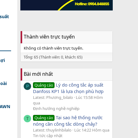
 suất
Thành viên trực tuyến
Không có thành viên trực tuyến.
Tổng: 65 (Thành viên: 0, khách: 65)
sợi
Bài mới nhất
oài
Lý do công tắc áp suất
Quảng cáo
P
Danfoss KP1 là lựa chọn phù hợp
Latest: Phương_bilalo
Lúc 15:58 Hôm
qua
 DAWN
Định hướng nghề nghiệp
Tại sao hệ thống nước
Quảng cáo
T
nóng cần công tắc dòng chảy?
Latest: thuylinhbilalo
Lúc 14:22 Hôm qua
Tin tức cập nhật