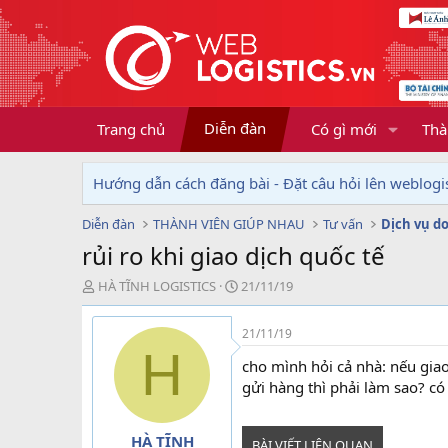
Diễn đàn
Trang chủ
Có gì mới
Thà
Hướng dẫn cách đăng bài - Đặt câu hỏi lên weblogis
Diễn đàn
THÀNH VIÊN GIÚP NHAU
Tư vấn
rủi ro khi giao dịch quốc tế
T
N
HÀ TĨNH LOGISTICS
21/11/19
h
g
r
à
21/11/19
e
y
H
a
g
cho mình hỏi cả nhà: nếu gia
d
ử
gửi hàng thì phải làm sao? c
s
i
t
a
HÀ TĨNH
BÀI VIẾT LIÊN QUAN
r