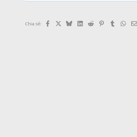
Facebook
X
Bluesky
LinkedIn
Reddit
Pinterest
Tumblr
What
Chia sẻ: