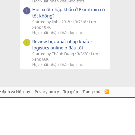
Học xuất nhập khẩu-logistics
Học xuất nhập khẩu ở Eximtrain có
L
tốt không?
Started by linhle2018
13/7/18
Lượt
xem: 107K
Học xuất nhập khẩu-logistics
Review học xuất nhập khẩu –
T
logistics online ở đâu tốt
Started by Thành Dung
3/3/20
Lượt
xem: 66K
Học xuất nhập khẩu-logistics
 định và Nội quy
Privacy policy
Trợ giúp
Trang chủ
R
S
S