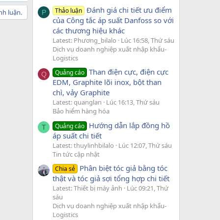
Đánh giá chi tiết ưu điểm
Thảo luận
nh luận.
P
của Công tắc áp suất Danfoss so với
các thương hiệu khác
Latest: Phương_bilalo
Lúc 16:58, Thứ sáu
Dịch vụ doanh nghiệp xuất nhập khẩu-
Logistics
Than điện cực, điện cực
Quảng cáo
Q
EDM, Graphite lõi inox, bột than
chì, vảy Graphite
Latest: quanglan
Lúc 16:13, Thứ sáu
Bảo hiểm hàng hóa
Hướng dẫn lắp đồng hồ
Quảng cáo
T
áp suất chi tiết
Latest: thuylinhbilalo
Lúc 12:07, Thứ sáu
Tin tức cập nhật
Phân biệt tóc giả bằng tóc
Chia sẻ
thật và tóc giả sợi tổng hợp chi tiết
Latest: Thiết bị máy ảnh
Lúc 09:21, Thứ
sáu
Dịch vụ doanh nghiệp xuất nhập khẩu-
Logistics