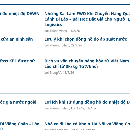
hồ đo nhiệt độ DAWN
Những Sai Lầm FWD Khi Chuyển Hàng Qu
Cảnh Đi Lào – Bài Học Đắt Giá Cho Người 
Logistics
bởi
Thành Vinh01
,
1/8/26
 cửa an ninh sân
Lưu ý khi chọn đồng hồ đo áp suất nước
bởi
Phương_bilalo
,
29/7/26
nfoss KP1 được sử
Dịch vụ vận chuyển hàng hóa từ Việt Nam
Lào chỉ từ 3k/kg 1tr7/khối
bởi
TrungPA
,
15/7/26
c giả nước ngoài
Lợi ích khi sử dụng đồng hồ đo nhiệt độ
ăm
bởi
Phương_bilalo
,
Lúc 15:59, Thứ ba
i Viêng Chăn – Lào
Nhà xe đi Lào có kho ở Hà Nội và Viêng Ch
ốt