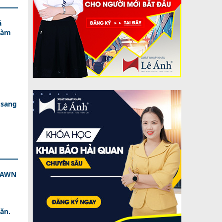
á
Làm
 sang
 DAWN
ăn.