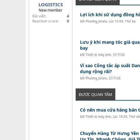
LOGISTICS
t
New member
e
Lợi ích khi sử dụng đồng 
Bài viết
4
r
Reaction score
0
bởi
Phương_bilalo
,
Lúc 15:59, Thứ ba
Lưu ý khi mang tóc giả qua
bay
bởi
Thiết bị máy ảnh
,
31/7/26
Vì sao Công tắc áp suất Da
dụng rộng rãi?
bởi
Phương_bilalo
,
27/7/26
ĐƯỢC QUAN TÂM
Có nên mua cửa hàng bán tó
bởi
Thiết bị máy ảnh
,
Lúc 10:29, Thứ n
Chuyển Hàng Từ Hưng Yên Đ
Uy Tín, Nhanh Chóng, Giá T