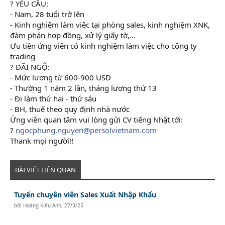
? YÊU CẦU:
- Nam, 28 tuổi trở lên
- Kinh nghiệm làm việc tại phòng sales, kinh nghiệm XNK,
đàm phán hợp đồng, xử lý giấy tờ,...
Ưu tiên ứng viên có kinh nghiệm làm việc cho công ty
trading
? ĐÃI NGỘ:
- Mức lương từ 600-900 USD
- Thưởng 1 năm 2 lần, tháng lương thứ 13
- Đi làm thứ hai - thứ sáu
- BH, thuế theo quy định nhà nước
Ứng viên quan tâm vui lòng gửi CV tiếng Nhật tới:
?
ngocphung.nguyen@persolvietnam.com
Thank mọi người!!
BÀI VIẾT LIÊN QUAN
Tuyển chuyên viên Sales Xuất Nhập Khẩu
bởi
Hoàng Kiều Anh
,
27/3/25