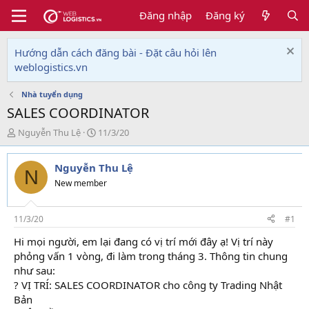
Đăng nhập
Đăng ký
Hướng dẫn cách đăng bài - Đặt câu hỏi lên
weblogistics.vn
Nhà tuyển dụng
SALES COORDINATOR
T
N
Nguyễn Thu Lệ
11/3/20
h
g
r
à
Nguyễn Thu Lệ
e
y
N
a
g
New member
d
ử
s
i
t
11/3/20
#1
a
Hi mọi người, em lại đang có vị trí mới đây ạ! Vị trí này
r
phỏng vấn 1 vòng, đi làm trong tháng 3. Thông tin chung
t
e
như sau:
r
? VỊ TRÍ: SALES COORDINATOR cho công ty Trading Nhật
Bản