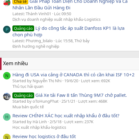
Giải Pháp Toàn Diện Cho Doanh Nghiệp Và Cá
Chia sẻ
Nhân Lần Đầu Gửi Hàng Đi
Latest: Thành Vinh01
Lúc 09:50
Dịch vụ doanh nghiệp xuất nhập khẩu-Logistics
Lý do công tắc áp suất Danfoss KP1 là lựa
Quảng cáo
P
chọn phù hợp
Latest: Phương_bilalo
Lúc 15:58, Thứ bảy
Định hướng nghề nghiệp
Xem nhiều
Hàng đi USA via cảng ở CANADA thì có cần khai ISF 10+2
N
Started by Nguyễn Thị Nhi
19/6/20
Lượt xem: 692K
Thủ tục hải quan
Giá Xe tải Faw 8 tấn Thùng 9M7 chở pallet.
Quảng cáo
Started by oToHungPhat
25/1/21
Lượt xem: 468K
Mua bán quốc tế
Review CHÍNH XÁC học xuất nhập khẩu ở đâu tốt?
H
Started by Hà Linh
2/5/18
Lượt xem: 237K
Học xuất nhập khẩu-logistics
Review học logistics ở đâu tốt
N