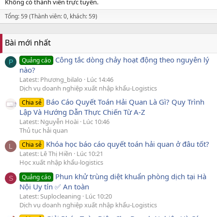
Không có thành viên trực tuyến.
Tổng: 59 (Thành viên: 0, khách: 59)
Bài mới nhất
Công tắc dòng chảy hoạt động theo nguyên lý
Quảng cáo
P
nào?
Latest: Phương_bilalo
Lúc 14:46
Dịch vụ doanh nghiệp xuất nhập khẩu-Logistics
Báo Cáo Quyết Toán Hải Quan Là Gì? Quy Trình
Chia sẻ
Lập Và Hướng Dẫn Thực Chiến Từ A-Z
Latest: Nguyễn Hoài
Lúc 10:46
Thủ tục hải quan
Khóa học báo cáo quyết toán hải quan ở đâu tốt?
Chia sẻ
L
Latest: Lê Thị Hiền
Lúc 10:21
Học xuất nhập khẩu-logistics
Phun khử trùng diệt khuẩn phòng dịch tại Hà
Quảng cáo
S
Nội Uy tín ✅ An toàn
Latest: Suplocleaning
Lúc 10:20
Dịch vụ doanh nghiệp xuất nhập khẩu-Logistics