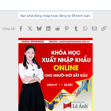
Bạn phải đăng nhập hoặc đăng ký để bình luận.
Facebook
X
Bluesky
LinkedIn
Reddit
Pinterest
Tumblr
WhatsApp
Email
Li
Chia sẻ: