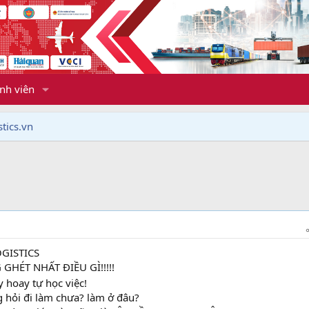
nh viên
tics.vn
GISTICS
GHÉT NHẤT ĐIỀU GÌ!!!!!
y hoay tự học việc!
ng hỏi đi làm chưa? làm ở đâu?