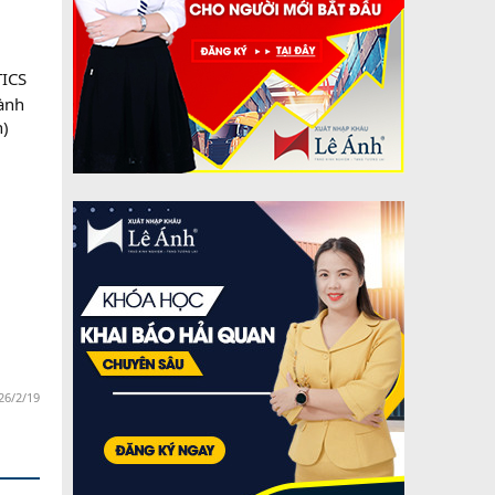
TICS
gành
n)
26/2/19