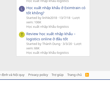
Học xuất nhập khẩu-logistics
Học xuất nhập khẩu ở Eximtrain có
L
tốt không?
Started by linhle2018
13/7/18
Lượt
xem: 106K
Học xuất nhập khẩu-logistics
Review học xuất nhập khẩu –
T
logistics online ở đâu tốt
Started by Thành Dung
3/3/20
Lượt
xem: 66K
Học xuất nhập khẩu-logistics
 định và Nội quy
Privacy policy
Trợ giúp
Trang chủ
R
S
S