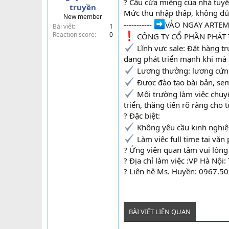
? Câu cửa miệng của nhà tuy
truyền
t
Mức thu nhập thấp, không đủ t
New member
e
-----------
VÀO NGAY ARTEMI
Bài viết
1
r
Reaction score
0
️ CÔNG TY CỔ PHẦN PHÁT 
Lĩnh vực sale: Đặt hàng t
đang phát triển mạnh khi mà 
Lương thưởng: lương cứng
Được đào tạo bài bản, semi
Môi trường làm việc chuy
triển, thăng tiến rõ ràng cho
? Đặc biệt:
Không yêu cầu kinh nghiệm
Làm việc full time tại văn
? Ứng viên quan tâm vui lòng
? Địa chỉ làm việc :VP Hà Nội
? Liên hệ Ms. Huyền: 0967.50
BÀI VIẾT LIÊN QUAN