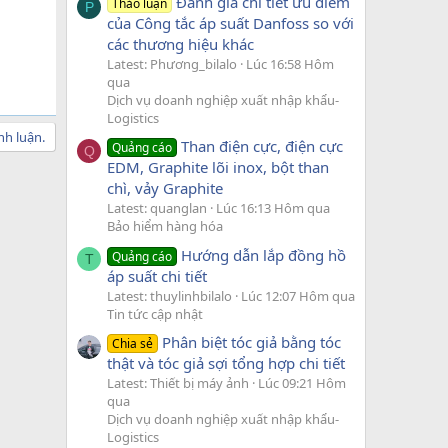
Đánh giá chi tiết ưu điểm
Thảo luận
P
của Công tắc áp suất Danfoss so với
các thương hiệu khác
Latest: Phương_bilalo
Lúc 16:58 Hôm
qua
Dịch vụ doanh nghiệp xuất nhập khẩu-
Logistics
nh luận.
Than điện cực, điện cực
Quảng cáo
Q
EDM, Graphite lõi inox, bột than
chì, vảy Graphite
Latest: quanglan
Lúc 16:13 Hôm qua
Bảo hiểm hàng hóa
Hướng dẫn lắp đồng hồ
Quảng cáo
T
áp suất chi tiết
Latest: thuylinhbilalo
Lúc 12:07 Hôm qua
Tin tức cập nhật
Phân biệt tóc giả bằng tóc
Chia sẻ
thật và tóc giả sợi tổng hợp chi tiết
Latest: Thiết bị máy ảnh
Lúc 09:21 Hôm
qua
Dịch vụ doanh nghiệp xuất nhập khẩu-
Logistics