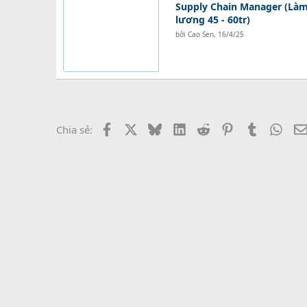
Supply Chain Manager (Làm 
lương 45 - 60tr)
bởi
Cao Sen
,
16/4/25
Facebook
X
Bluesky
LinkedIn
Reddit
Pinterest
Tumblr
What
Chia sẻ: