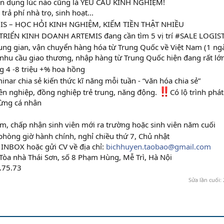
ển dụng lúc nào cũng là YÊU CẦU KINH NGHIỆM!
rả phí nhà trọ, sinh hoạt...
S – HỌC HỎI KINH NGHIỆM, KIẾM TIỀN THẬT NHIỀU
TRIỂN KINH DOANH ARTEMIS đang cần tìm 5 vị trí #SALE LOGIS
rung gian, vận chuyển hàng hóa từ Trung Quốc về Việt Nam (1 n
nhu cầu giao thương, nhập hàng từ Trung Quốc hiện đang rất lớ
 4 -8 triệu +% hoa hồng
nar chia sẻ kiến thức kĩ năng mỗi tuần - “văn hóa chia sẻ”
ên nghiệp, đồng nghiệp trẻ trung, năng động.
Có lộ trình phát
 từng cá nhân
, chấp nhận sinh viên mới ra trường hoặc sinh viên năm cuối
 phòng giờ hành chính, nghỉ chiều thứ 7, Chủ nhật
 INBOX hoặc gửi CV về địa chỉ:
bichhuyen.taobao@gmail.com
: Tòa nhà Thái Sơn, số 8 Phạm Hùng, Mễ Trì, Hà Nội
.75.73
Sửa lần cuối: