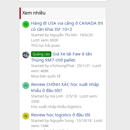
Xem nhiều
Hàng đi USA via cảng ở CANADA thì
N
có cần khai ISF 10+2
Started by Nguyễn Thị Nhi
19/6/20
Lượt xem: 692K
Thủ tục hải quan
Giá Xe tải Faw 8 tấn
Quảng cáo
Thùng 9M7 chở pallet.
Started by oToHungPhat
25/1/21
Lượt
xem: 468K
Mua bán quốc tế
Review CHÍNH XÁC học xuất nhập
H
khẩu ở đâu tốt?
Started by Hà Linh
2/5/18
Lượt xem:
235K
Học xuất nhập khẩu-logistics
Review học logistics ở đâu tốt
N
Started by Nguyễn Sung
13/10/18
Lượt
xem: 144K