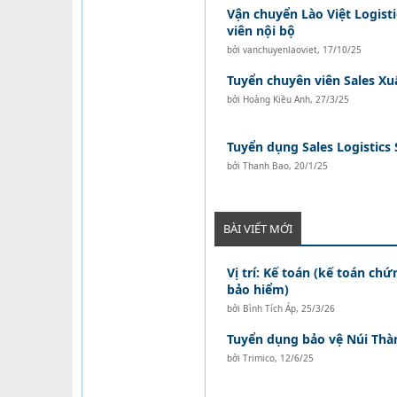
Vận chuyển Lào Việt Logist
viên nội bộ
bởi
vanchuyenlaoviet
,
17/10/25
Tuyển chuyên viên Sales X
bởi
Hoàng Kiều Anh
,
27/3/25
Tuyển dụng Sales Logistics 
bởi
Thanh Bao
,
20/1/25
BÀI VIẾT MỚI
Vị trí: Kế toán (kế toán ch
bảo hiểm)
bởi
Bình Tích Áp
,
25/3/26
Tuyển dụng bảo vệ Núi Thà
bởi
Trimico
,
12/6/25