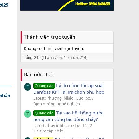
2025
Thành viên trực tuyến
Không có thành viên trực tuyến.
Tổng: 215 (Thành viên: 1, khách: 214)
Bài mới nhất
Lý do công tắc áp suất
Quảng cáo
P
Danfoss KP1 là lựa chọn phù hợp
 nhân
Latest: Phương_bilalo
Lúc 15:58
Định hướng nghề nghiệp
Tại sao hệ thống nước
Quảng cáo
T
nóng cần công tắc dòng chảy?
Latest: thuylinhbilalo
Lúc 14:22
Tin tức cập nhật