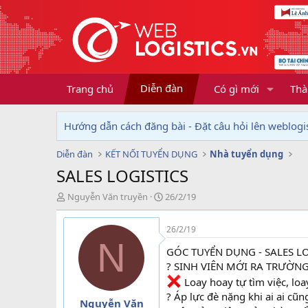
Diễn đàn
Trang chủ
Có gì mới
Thà
Hướng dẫn cách đăng bài - Đặt câu hỏi lên weblogis
Diễn đàn
KẾT NỐI TUYỂN DỤNG
Nhà tuyển dụng
SALES LOGISTICS
T
N
Nguyễn Văn truyền
26/2/19
h
g
r
à
26/2/19
e
y
N
a
g
GÓC TUYỂN DỤNG - SALES LO
d
ử
? SINH VIÊN MỚI RA TRƯỜNG 
s
i
Loay hoay tự tìm việc, loa
t
a
? Áp lực đè nặng khi ai ai cũ
Nguyễn Văn
r