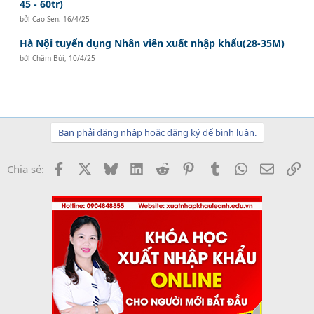
45 - 60tr)
bởi
Cao Sen
,
16/4/25
Hà Nội tuyển dụng Nhân viên xuất nhập khẩu(28-35M)
bởi
Châm Bùi
,
10/4/25
Bạn phải đăng nhập hoặc đăng ký để bình luận.
Facebook
X
Bluesky
LinkedIn
Reddit
Pinterest
Tumblr
WhatsApp
Email
Li
Chia sẻ: