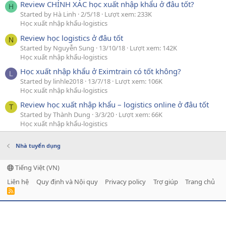
Review CHÍNH XÁC học xuất nhập khẩu ở đâu tốt?
H
Started by Hà Linh
2/5/18
Lượt xem: 233K
Học xuất nhập khẩu-logistics
Review học logistics ở đâu tốt
N
Started by Nguyễn Sung
13/10/18
Lượt xem: 142K
Học xuất nhập khẩu-logistics
Học xuất nhập khẩu ở Eximtrain có tốt không?
L
Started by linhle2018
13/7/18
Lượt xem: 106K
Học xuất nhập khẩu-logistics
Review học xuất nhập khẩu – logistics online ở đâu tốt
T
Started by Thành Dung
3/3/20
Lượt xem: 66K
Học xuất nhập khẩu-logistics
Nhà tuyển dụng
Tiếng Việt (VN)
Liên hệ
Quy định và Nội quy
Privacy policy
Trợ giúp
Trang chủ
R
S
S