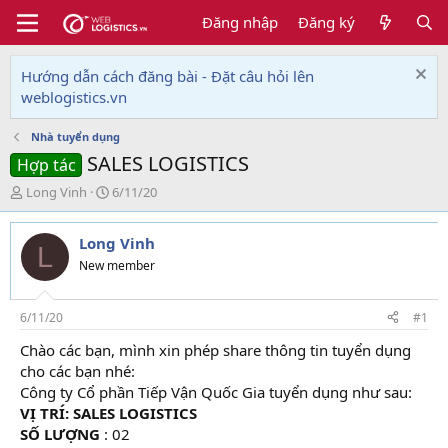
Đăng nhập
Đăng ký
Hướng dẫn cách đăng bài - Đặt câu hỏi lên
weblogistics.vn
Nhà tuyển dụng
SALES LOGISTICS
Hợp tác
T
N
Long Vinh
6/11/20
h
g
r
à
Long Vinh
e
y
L
a
g
New member
d
ử
s
i
t
6/11/20
#1
a
Chào các bạn, mình xin phép share thông tin tuyển dụng
r
cho các bạn nhé:
t
e
Công ty Cổ phần Tiếp Vận Quốc Gia tuyển dụng như sau:
r
VỊ TRÍ: SALES LOGISTICS
SỐ LƯỢNG
: 02