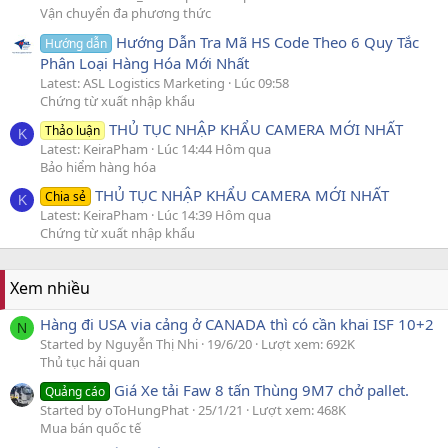
Vận chuyển đa phương thức
Hướng Dẫn Tra Mã HS Code Theo 6 Quy Tắc
Hướng dẫn
Phân Loại Hàng Hóa Mới Nhất
Latest: ASL Logistics Marketing
Lúc 09:58
Chứng từ xuất nhập khẩu
THỦ TỤC NHẬP KHẨU CAMERA MỚI NHẤT
Thảo luận
K
Latest: KeiraPham
Lúc 14:44 Hôm qua
Bảo hiểm hàng hóa
THỦ TỤC NHẬP KHẨU CAMERA MỚI NHẤT
Chia sẻ
K
Latest: KeiraPham
Lúc 14:39 Hôm qua
Chứng từ xuất nhập khẩu
Xem nhiều
Hàng đi USA via cảng ở CANADA thì có cần khai ISF 10+2
N
Started by Nguyễn Thị Nhi
19/6/20
Lượt xem: 692K
Thủ tục hải quan
Giá Xe tải Faw 8 tấn Thùng 9M7 chở pallet.
Quảng cáo
Started by oToHungPhat
25/1/21
Lượt xem: 468K
Mua bán quốc tế