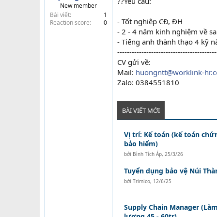
??Yêu cầu:
New member
t
Bài viết
1
e
- Tốt nghiệp CĐ, ĐH
Reaction score
0
r
- 2 - 4 năm kinh nghiệm về sa
- Tiếng anh thành thạo 4 kỹ 
-----------------------------------------
CV gửi về:
Mail:
huongntt@worklink-hr.
Zalo: 0384551810
BÀI VIẾT MỚI
Vị trí: Kế toán (kế toán ch
bảo hiểm)
bởi
Bình Tích Áp
,
25/3/26
Tuyển dụng bảo vệ Núi Thà
bởi
Trimico
,
12/6/25
Supply Chain Manager (Làm 
lương 45 - 60tr)