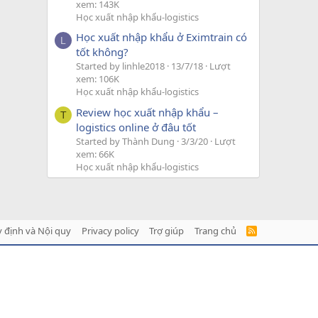
xem: 143K
Học xuất nhập khẩu-logistics
Học xuất nhập khẩu ở Eximtrain có
L
tốt không?
Started by linhle2018
13/7/18
Lượt
xem: 106K
Học xuất nhập khẩu-logistics
Review học xuất nhập khẩu –
T
logistics online ở đâu tốt
Started by Thành Dung
3/3/20
Lượt
xem: 66K
Học xuất nhập khẩu-logistics
 định và Nội quy
Privacy policy
Trợ giúp
Trang chủ
R
S
S