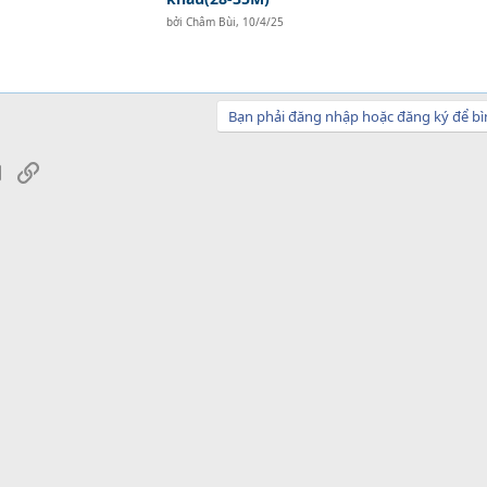
bởi
Châm Bùi
,
10/4/25
Bạn phải đăng nhập hoặc đăng ký để bì
sApp
Email
Link