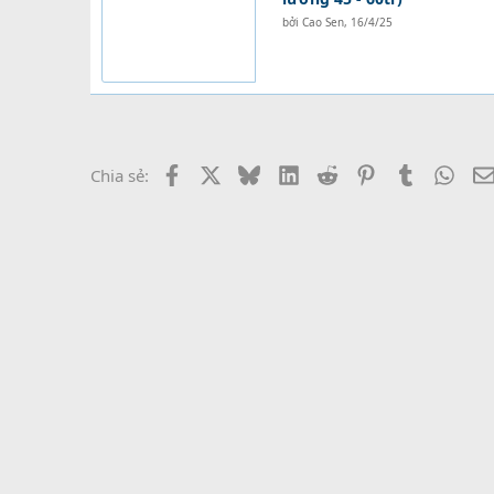
bởi
Cao Sen
,
16/4/25
Facebook
X
Bluesky
LinkedIn
Reddit
Pinterest
Tumblr
What
Chia sẻ: