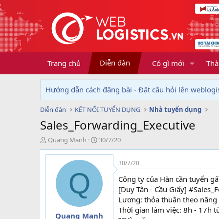
Diễn đàn
Trang chủ
Có gì mới
Thà
Hướng dẫn cách đăng bài - Đặt câu hỏi lên weblogis
Diễn đàn
KẾT NỐI TUYỂN DỤNG
Nhà tuyển dụng
Sales_Forwarding_Executive
T
N
Quang Manh
30/7/20
h
g
r
à
30/7/20
e
y
Q
a
g
Công ty của Hàn cần tuyển gấp
d
ử
[Duy Tân - Cầu Giấy] #Sales_
s
i
Lương: thỏa thuận theo năng
t
Thời gian làm việc: 8h - 17h t
a
Quang Manh
r