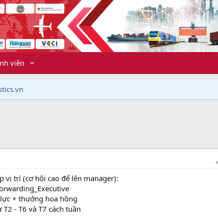
nh viên
tics.vn
 vị trí (cơ hội cao để lên manager):
Forwarding_Executive
 lực + thưởng hoa hồng
ừ T2 - T6 và T7 cách tuần