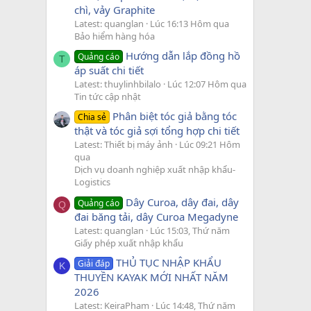
chì, vảy Graphite
Latest: quanglan
Lúc 16:13 Hôm qua
Bảo hiểm hàng hóa
Hướng dẫn lắp đồng hồ
Quảng cáo
T
áp suất chi tiết
Latest: thuylinhbilalo
Lúc 12:07 Hôm qua
Tin tức cập nhật
Phân biệt tóc giả bằng tóc
Chia sẻ
thật và tóc giả sợi tổng hợp chi tiết
Latest: Thiết bị máy ảnh
Lúc 09:21 Hôm
qua
Dịch vụ doanh nghiệp xuất nhập khẩu-
Logistics
Dây Curoa, dây đai, dây
Quảng cáo
Q
đai băng tải, dây Curoa Megadyne
Latest: quanglan
Lúc 15:03, Thứ năm
Giấy phép xuất nhập khẩu
THỦ TỤC NHẬP KHẨU
Giải đáp
K
THUYỀN KAYAK MỚI NHẤT NĂM
2026
Latest: KeiraPham
Lúc 14:48, Thứ năm