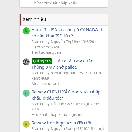
Chứng từ xuất nhập khẩu
Xem nhiều
Hàng đi USA via cảng ở CANADA thì
N
có cần khai ISF 10+2
Started by Nguyễn Thị Nhi
19/6/20
Lượt xem: 692K
Thủ tục hải quan
Giá Xe tải Faw 8 tấn
Quảng cáo
Thùng 9M7 chở pallet.
Started by oToHungPhat
25/1/21
Lượt
xem: 468K
Mua bán quốc tế
Review CHÍNH XÁC học xuất nhập
H
khẩu ở đâu tốt?
Started by Hà Linh
2/5/18
Lượt xem:
233K
Học xuất nhập khẩu-logistics
Review học logistics ở đâu tốt
N
Started by Nguyễn Sung
13/10/18
Lượt