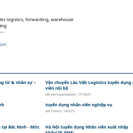
les logistics, forwarding, warehouse
năng
---
com
ứng từ & nhân sự –
Vận chuyển Lào Việt Logistics tuyển dụng
viên nội bộ
bởi
vanchuyenlaoviet
,
17/10/25
nh
tuyển dụng nhân viên nghiệp vụ
bởi
Trimico
,
14/5/25
tại Bắc Ninh - Mức
Hà Nội tuyển dụng Nhân viên xuất nhập
khẩu(28-35M)