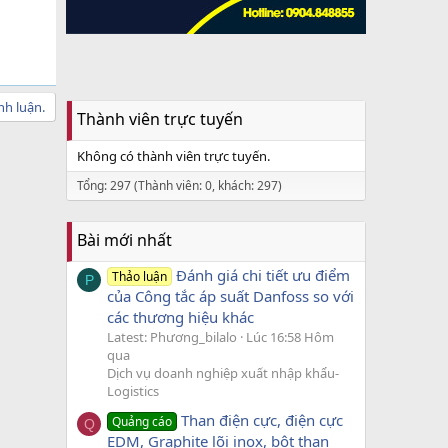
nh luận.
Thành viên trực tuyến
Không có thành viên trực tuyến.
Tổng: 297 (Thành viên: 0, khách: 297)
Bài mới nhất
Đánh giá chi tiết ưu điểm
Thảo luận
P
của Công tắc áp suất Danfoss so với
các thương hiệu khác
Latest: Phương_bilalo
Lúc 16:58 Hôm
qua
Dịch vụ doanh nghiệp xuất nhập khẩu-
Logistics
Than điện cực, điện cực
Quảng cáo
Q
EDM, Graphite lõi inox, bột than