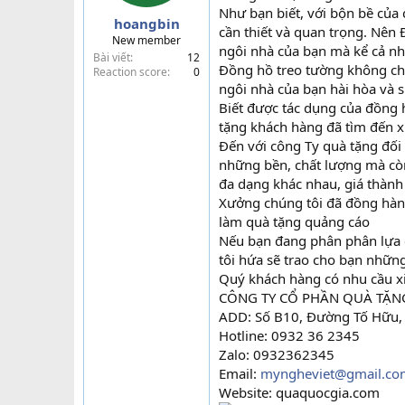
Như bạn biết, với bộn bề của 
a
hoangbin
r
cần thiết và quan trọng. Nên 
New member
t
ngôi nhà của bạn mà kể cả nh
Bài viết
12
e
Đồng hồ treo tường không chỉ 
Reaction score
0
r
ngôi nhà của bạn hài hòa và 
Biết được tác dụng của đồng h
tặng khách hàng đã tìm đến x
Đến với công Ty quà tặng đố
những bền, chất lượng mà còn
đa dạng khác nhau, giá thành
Xưởng chúng tôi đã đồng hành
làm quà tặng quảng cáo
Nếu bạn đang phân phân lựa c
tôi hứa sẽ trao cho bạn nhữ
Quý khách hàng có nhu cầu xin
CÔNG TY CỔ PHẦN QUÀ TẶN
ADD: Số B10, Đường Tố Hữu, 
Hotline: 0932 36 2345
Zalo: 0932362345
Email:
myngheviet@gmail.co
Website: quaquocgia.com