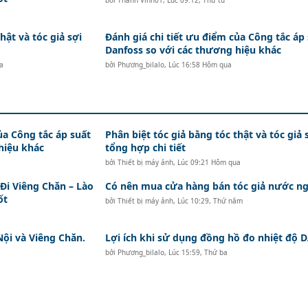
hật và tóc giả sợi
Đánh giá chi tiết ưu điểm của Công tắc áp
Danfoss so với các thương hiệu khác
a
bởi
Phương_bilalo
,
Lúc 16:58 Hôm qua
ủa Công tắc áp suất
Phân biệt tóc giả bằng tóc thật và tóc giả 
hiệu khác
tổng hợp chi tiết
bởi
Thiết bị máy ảnh
,
Lúc 09:21 Hôm qua
i Viêng Chăn – Lào
Có nên mua cửa hàng bán tóc giả nước ng
ốt
bởi
Thiết bị máy ảnh
,
Lúc 10:29, Thứ năm
Nội và Viêng Chăn.
Lợi ích khi sử dụng đồng hồ đo nhiệt độ
bởi
Phương_bilalo
,
Lúc 15:59, Thứ ba