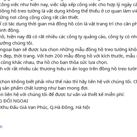
công việc như hiện nay, việc sắp xếp công việc cho hợp lý ngày c
Đồng hồ treo tường là vật dụng không thể thiếu ở cơ quan làm vi
ững nơi công cộng cũng rất cần thiết.
có tác dụng thời gian mà đồng hồ còn là vật trang trí cho căn p
sinh động.
ồ, hiện nay đã có rất nhiều các công ty quảng cáo, công ty có nh
ưởng chúng tôi.
i ngoại bạn sẽ được lựa chọn những mẫu đồng hồ treo tường kh
 đẹp, thời trang. Với hơn 200 mẫu đồng hồ với kích thước, mẫu
 cũng khác nhau, tha hồ cho bạn thỏa sức lựa chọn.
 với rất nhiều các thương hiệu in ấn logo trên đồng hồ treo tườ
họn không biết phải như thế nào thì hãy liên hệ với chúng tôi. 
ng sản phẩm chất lượng như bạn mong đợi.
 liên hệ với chúng tôi để được tư vấn và thiết kế miễn phí:
G ĐỐI NGOẠI
Khu Đấu Giá Vạn Phúc, Q.Hà Đông, Hà Nội
m