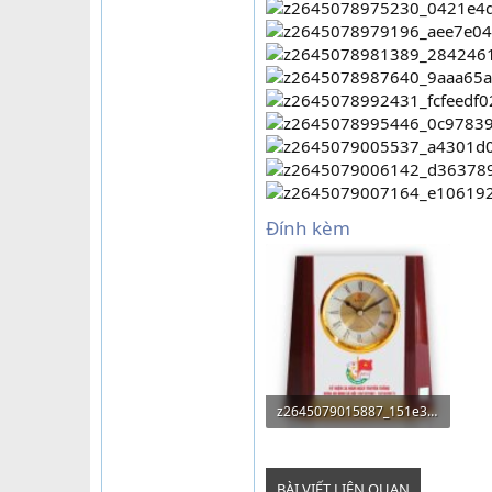
Đính kèm
z2645079015887_151e3f3f6c329b50dde3a46fb6a44f77.jpg
76.2 KB · Lượt xem: 148
BÀI VIẾT LIÊN QUAN