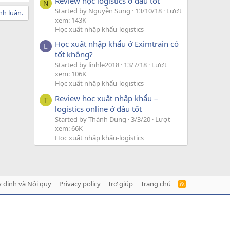
Review học logistics ở đâu tốt
N
Started by Nguyễn Sung
13/10/18
Lượt
nh luận.
xem: 143K
Học xuất nhập khẩu-logistics
Học xuất nhập khẩu ở Eximtrain có
L
tốt không?
Started by linhle2018
13/7/18
Lượt
xem: 106K
Học xuất nhập khẩu-logistics
Review học xuất nhập khẩu –
T
logistics online ở đâu tốt
Started by Thành Dung
3/3/20
Lượt
xem: 66K
Học xuất nhập khẩu-logistics
 định và Nội quy
Privacy policy
Trợ giúp
Trang chủ
R
S
S