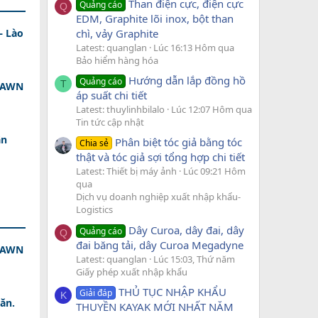
Than điện cực, điện cực
Quảng cáo
Q
EDM, Graphite lõi inox, bột than
– Lào
chì, vảy Graphite
Latest: quanglan
Lúc 16:13 Hôm qua
Bảo hiểm hàng hóa
Hướng dẫn lắp đồng hồ
Quảng cáo
T
 DAWN
áp suất chi tiết
Latest: thuylinhbilalo
Lúc 12:07 Hôm qua
Tin tức cập nhật
ân
Phân biệt tóc giả bằng tóc
Chia sẻ
thật và tóc giả sợi tổng hợp chi tiết
Latest: Thiết bị máy ảnh
Lúc 09:21 Hôm
qua
Dịch vụ doanh nghiệp xuất nhập khẩu-
Logistics
Dây Curoa, dây đai, dây
Quảng cáo
Q
đai băng tải, dây Curoa Megadyne
 DAWN
Latest: quanglan
Lúc 15:03, Thứ năm
Giấy phép xuất nhập khẩu
THỦ TỤC NHẬP KHẨU
Giải đáp
K
ăn.
THUYỀN KAYAK MỚI NHẤT NĂM