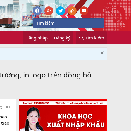
Đăng nhập
Đăng ký
Tìm kiếm
tường, in logo trên đồng hồ
#1
theo
 treo