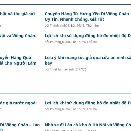
hật và tóc giả sợi
Chuyển Hàng Từ Hưng Yên Đi Viêng Chăn 
Uy Tín, Nhanh Chóng, Giá Tốt
a
bởi
Thành Vinh01
,
Lúc 14:19, Thứ năm
Nội và Viêng Chăn.
Lợi ích khi sử dụng đồng hồ đo nhiệt độ
bởi
Phương_bilalo
,
Lúc 15:59, Thứ ba
huyển Hàng Quá
Lưu ý khi mang tóc giả qua cửa an ninh s
Giá Cho Người Làm
bay
bởi
Thiết bị máy ảnh
,
31/7/26
c giả nước ngoài
Lợi ích khi sử dụng đồng hồ đo nhiệt độ
ăm
bởi
Phương_bilalo
,
Lúc 15:59, Thứ ba
i Viêng Chăn – Lào
Nhà xe đi Lào có kho ở Hà Nội và Viêng Ch
ốt
bởi
Thành Vinh01
,
Lúc 09:12, Thứ tư