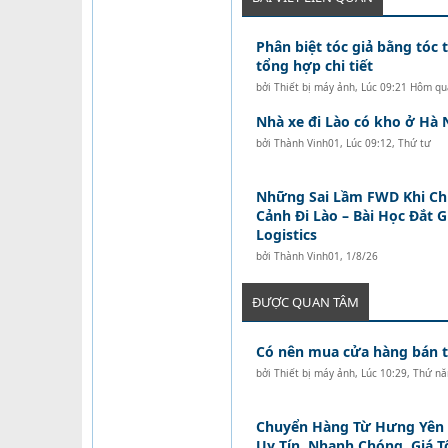
Phân biệt tóc giả bằng tóc t
tổng hợp chi tiết
bởi
Thiết bị máy ảnh
,
Lúc 09:21 Hôm qu
Nhà xe đi Lào có kho ở Hà 
bởi
Thành Vinh01
,
Lúc 09:12, Thứ tư
Những Sai Lầm FWD Khi C
Cảnh Đi Lào – Bài Học Đắt 
Logistics
bởi
Thành Vinh01
,
1/8/26
ĐƯỢC QUAN TÂM
Có nên mua cửa hàng bán tó
bởi
Thiết bị máy ảnh
,
Lúc 10:29, Thứ n
Chuyển Hàng Từ Hưng Yên Đ
Uy Tín, Nhanh Chóng, Giá T