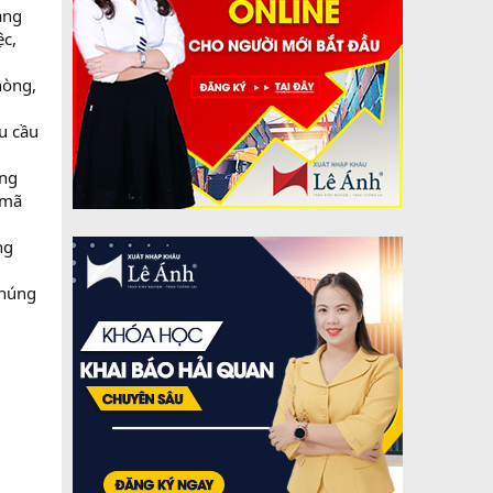
àng
ệc,
hòng,
u cầu
ông
 mã
ng
Chúng