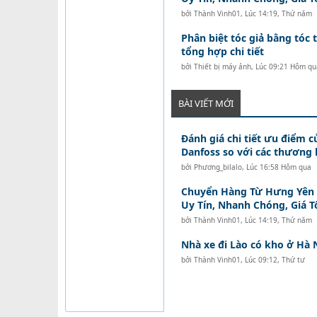
bởi
Thành Vinh01
,
Lúc 14:19, Thứ năm
Phân biệt tóc giả bằng tóc t
tổng hợp chi tiết
bởi
Thiết bị máy ảnh
,
Lúc 09:21 Hôm qu
BÀI VIẾT MỚI
Đánh giá chi tiết ưu điểm c
Danfoss so với các thương 
bởi
Phương_bilalo
,
Lúc 16:58 Hôm qua
Chuyển Hàng Từ Hưng Yên Đ
Uy Tín, Nhanh Chóng, Giá T
bởi
Thành Vinh01
,
Lúc 14:19, Thứ năm
Nhà xe đi Lào có kho ở Hà 
bởi
Thành Vinh01
,
Lúc 09:12, Thứ tư