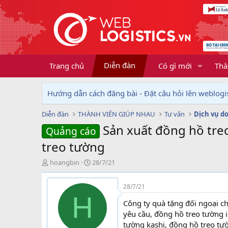
Diễn đàn
Trang chủ
Có gì mới
Thà
Hướng dẫn cách đăng bài - Đặt câu hỏi lên weblogis
Diễn đàn
THÀNH VIÊN GIÚP NHAU
Tư vấn
Sản xuất đồng hồ tre
Quảng cáo
treo tường
T
N
hoangbin
28/7/21
h
g
r
à
28/7/21
e
y
H
a
g
Công ty quà tặng đối ngoại c
d
ử
yêu cầu, đồng hồ treo tường 
s
i
tường kashi, đồng hồ treo tư
t