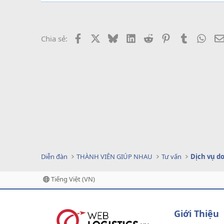
Facebook
X
Bluesky
LinkedIn
Reddit
Pinterest
Tumblr
What
Chia sẻ:
Diễn đàn
THÀNH VIÊN GIÚP NHAU
Tư vấn
Tiếng Việt (VN)
Giới Thiệu