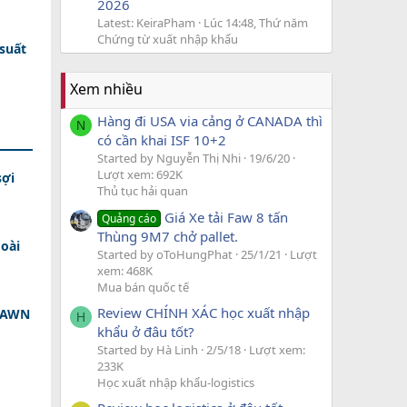
2026
Latest: KeiraPham
Lúc 14:48, Thứ năm
Chứng từ xuất nhập khẩu
 suất
Xem nhiều
Hàng đi USA via cảng ở CANADA thì
N
có cần khai ISF 10+2
Started by Nguyễn Thị Nhi
19/6/20
Lượt xem: 692K
sợi
Thủ tục hải quan
Giá Xe tải Faw 8 tấn
Quảng cáo
Thùng 9M7 chở pallet.
oài
Started by oToHungPhat
25/1/21
Lượt
xem: 468K
Mua bán quốc tế
Review CHÍNH XÁC học xuất nhập
 DAWN
H
khẩu ở đâu tốt?
Started by Hà Linh
2/5/18
Lượt xem:
233K
Học xuất nhập khẩu-logistics