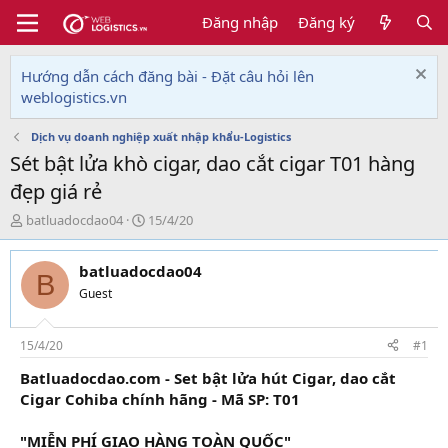
Đăng nhập
Đăng ký
Hướng dẫn cách đăng bài - Đặt câu hỏi lên
weblogistics.vn
Dịch vụ doanh nghiệp xuất nhập khẩu-Logistics
Sét bật lửa khò cigar, dao cắt cigar T01 hàng
đẹp giá rẻ
T
N
batluadocdao04
15/4/20
h
g
r
à
batluadocdao04
e
y
B
a
g
Guest
d
ử
s
i
t
15/4/20
#1
a
Batluadocdao.com - Set bật lửa hút Cigar, dao cắt
r
Cigar Cohiba chính hãng - Mã SP: T01
t
e
r
"MIỄN PHÍ GIAO HÀNG TOÀN QUỐC"