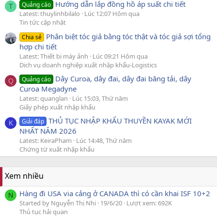
Hướng dẫn lắp đồng hồ áp suất chi tiết
Quảng cáo
T
Latest: thuylinhbilalo
Lúc 12:07 Hôm qua
Tin tức cập nhật
Phân biệt tóc giả bằng tóc thật và tóc giả sợi tổng
Chia sẻ
hợp chi tiết
Latest: Thiết bị máy ảnh
Lúc 09:21 Hôm qua
Dịch vụ doanh nghiệp xuất nhập khẩu-Logistics
Dây Curoa, dây đai, dây đai băng tải, dây
Quảng cáo
Q
Curoa Megadyne
Latest: quanglan
Lúc 15:03, Thứ năm
Giấy phép xuất nhập khẩu
THỦ TỤC NHẬP KHẨU THUYỀN KAYAK MỚI
Giải đáp
K
NHẤT NĂM 2026
Latest: KeiraPham
Lúc 14:48, Thứ năm
Chứng từ xuất nhập khẩu
Xem nhiều
Hàng đi USA via cảng ở CANADA thì có cần khai ISF 10+2
N
Started by Nguyễn Thị Nhi
19/6/20
Lượt xem: 692K
Thủ tục hải quan