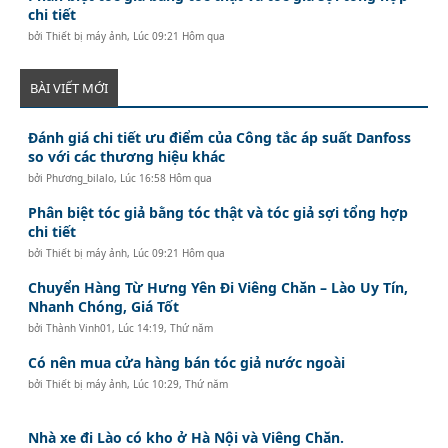
chi tiết
bởi
Thiết bị máy ảnh
,
Lúc 09:21 Hôm qua
BÀI VIẾT MỚI
Đánh giá chi tiết ưu điểm của Công tắc áp suất Danfoss
so với các thương hiệu khác
bởi
Phương_bilalo
,
Lúc 16:58 Hôm qua
Phân biệt tóc giả bằng tóc thật và tóc giả sợi tổng hợp
chi tiết
bởi
Thiết bị máy ảnh
,
Lúc 09:21 Hôm qua
Chuyển Hàng Từ Hưng Yên Đi Viêng Chăn – Lào Uy Tín,
Nhanh Chóng, Giá Tốt
bởi
Thành Vinh01
,
Lúc 14:19, Thứ năm
Có nên mua cửa hàng bán tóc giả nước ngoài
bởi
Thiết bị máy ảnh
,
Lúc 10:29, Thứ năm
Nhà xe đi Lào có kho ở Hà Nội và Viêng Chăn.