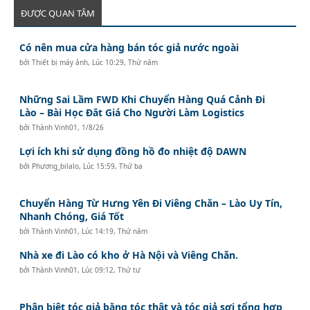
ĐƯỢC QUAN TÂM
Có nên mua cửa hàng bán tóc giả nước ngoài
bởi
Thiết bị máy ảnh
,
Lúc 10:29, Thứ năm
Những Sai Lầm FWD Khi Chuyển Hàng Quá Cảnh Đi
Lào – Bài Học Đắt Giá Cho Người Làm Logistics
bởi
Thành Vinh01
,
1/8/26
Lợi ích khi sử dụng đồng hồ đo nhiệt độ DAWN
bởi
Phương_bilalo
,
Lúc 15:59, Thứ ba
Chuyển Hàng Từ Hưng Yên Đi Viêng Chăn – Lào Uy Tín,
Nhanh Chóng, Giá Tốt
bởi
Thành Vinh01
,
Lúc 14:19, Thứ năm
Nhà xe đi Lào có kho ở Hà Nội và Viêng Chăn.
bởi
Thành Vinh01
,
Lúc 09:12, Thứ tư
Phân biệt tóc giả bằng tóc thật và tóc giả sợi tổng hợp