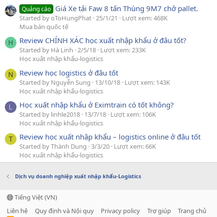
Giá Xe tải Faw 8 tấn Thùng 9M7 chở pallet.
Quảng cáo
Started by oToHungPhat
25/1/21
Lượt xem: 468K
Mua bán quốc tế
Review CHÍNH XÁC học xuất nhập khẩu ở đâu tốt?
H
Started by Hà Linh
2/5/18
Lượt xem: 233K
Học xuất nhập khẩu-logistics
Review học logistics ở đâu tốt
N
Started by Nguyễn Sung
13/10/18
Lượt xem: 143K
Học xuất nhập khẩu-logistics
Học xuất nhập khẩu ở Eximtrain có tốt không?
L
Started by linhle2018
13/7/18
Lượt xem: 106K
Học xuất nhập khẩu-logistics
Review học xuất nhập khẩu – logistics online ở đâu tốt
T
Started by Thành Dung
3/3/20
Lượt xem: 66K
Học xuất nhập khẩu-logistics
Dịch vụ doanh nghiệp xuất nhập khẩu-Logistics
Tiếng Việt (VN)
Liên hệ
Quy định và Nội quy
Privacy policy
Trợ giúp
Trang chủ