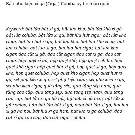
Bán phụ kiện xì gà (Cigar) Cohiba uy tín toàn quốc
Keyword: bật lửa hút xì gà, bật lửa khò, bật lửa khò xì gà,
bật lửa cohiba, bật lửa xì gà, bật lửa hút cigar, bật lửa khò
cigar, bat lua hut xi ga, bat lua kho, bat lua kho xi ga, bat
lua cohiba, bat lua xi ga, bat lua hut cigar, bat lua kho
cigar, dao cắt xì gà, dao cắt cigar, dao cat xi ga, dao cat
cigar, hộp quẹt xì gà, hộp quẹt khò, hộp quẹt cohiba, hộp
quẹt khò cigar, hộp quẹt hút xì gà, hop quet xi ga, hop quet
kho, hop quet cohiba, hop quet kho cigar, hop quet hut xi
ga, set phụ kiện xì gà, set phụ kiện cigar, set phu kien xi ga,
set phu kien cigar, quà tặng sếp, quà tặng sếp nam, quà
tặng cao căp, qua tang sep, qua tang sep nam, qua tang
cao cap, bật lửa xì gà hà nội, bật lửa xì gà hcm, bật lửa xì
gà cohiba, bán bật lửa hút xì gà, mua bật lửa xì gà, bat lua
xi ga ha noi, bat lua xi ga hcm, bat lua xi ga cohiba, dao
cắt xì gà cao cấp, dao cắt cigar cohiba