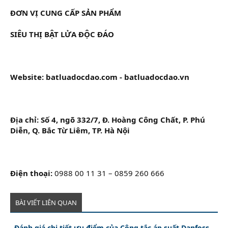
ĐƠN VỊ CUNG CẤP SẢN PHẨM
SIÊU THỊ BẬT LỬA ĐỘC ĐÁO
Website: batluadocdao.com - batluadocdao.vn
Địa chỉ: Số 4, ngõ 332/7, Đ. Hoàng Công Chất, P. Phú
Diễn, Q. Bắc Từ Liêm, TP. Hà Nội
Điện thoại:
0988 00 11 31 – 0859 260 666
BÀI VIẾT LIÊN QUAN
Đánh giá chi tiết ưu điểm của Công tắc áp suất Danfoss