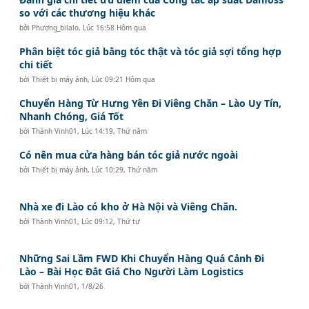
so với các thương hiệu khác
bởi
Phương_bilalo
,
Lúc 16:58 Hôm qua
Phân biệt tóc giả bằng tóc thật và tóc giả sợi tổng hợp
chi tiết
bởi
Thiết bị máy ảnh
,
Lúc 09:21 Hôm qua
Chuyển Hàng Từ Hưng Yên Đi Viêng Chăn – Lào Uy Tín,
Nhanh Chóng, Giá Tốt
bởi
Thành Vinh01
,
Lúc 14:19, Thứ năm
Có nên mua cửa hàng bán tóc giả nước ngoài
bởi
Thiết bị máy ảnh
,
Lúc 10:29, Thứ năm
Nhà xe đi Lào có kho ở Hà Nội và Viêng Chăn.
bởi
Thành Vinh01
,
Lúc 09:12, Thứ tư
Những Sai Lầm FWD Khi Chuyển Hàng Quá Cảnh Đi
Lào – Bài Học Đắt Giá Cho Người Làm Logistics
bởi
Thành Vinh01
,
1/8/26