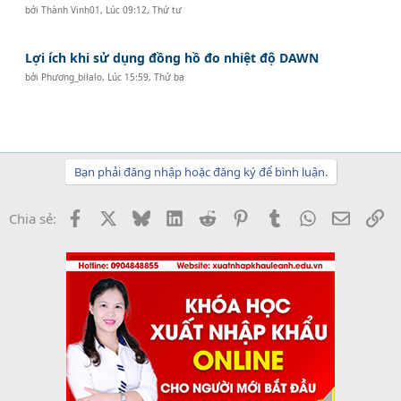
bởi
Thành Vinh01
,
Lúc 09:12, Thứ tư
Lợi ích khi sử dụng đồng hồ đo nhiệt độ DAWN
bởi
Phương_bilalo
,
Lúc 15:59, Thứ ba
Bạn phải đăng nhập hoặc đăng ký để bình luận.
Facebook
X
Bluesky
LinkedIn
Reddit
Pinterest
Tumblr
WhatsApp
Email
Li
Chia sẻ: