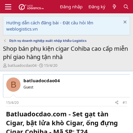
Đăng nhập
Đăng ký
Hướng dẫn cách đăng bài - Đặt câu hỏi lên
weblogistics.vn
Dịch vụ doanh nghiệp xuất nhập khẩu-Logistics
Shop bán phụ kiện cigar Cohiba cao cấp miễn
phí giao hàng tận nhà
T
N
batluadocdao04
15/4/20
h
g
r
à
batluadocdao04
e
y
B
a
g
Guest
d
ử
s
i
t
15/4/20
#1
a
Batluadocdao.com - Set gạt tàn
r
t
Cigar, bật lửa khò Cigar, ống đựng
e
r
Cigar Cohiba - Mã SP: T24