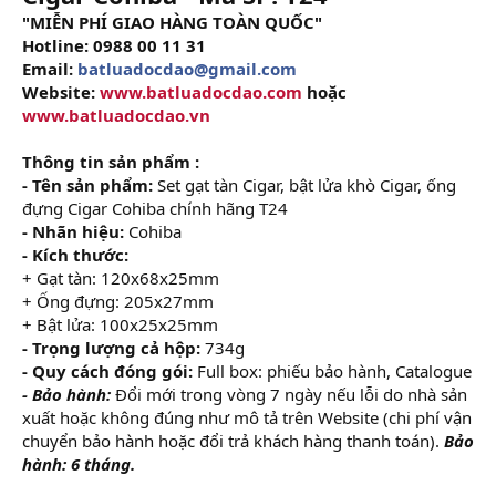
"MIỄN PHÍ GIAO HÀNG TOÀN QUỐC"
Hotline: 0988 00 11 31
Email:
batluadocdao@gmail.com
Website:
www.batluadocdao.com
hoặc
www.batluadocdao.vn
Thông tin sản phẩm :
- Tên sản phẩm:
Set gạt tàn Cigar, bật lửa khò Cigar, ống
đựng Cigar Cohiba chính hãng T24
- Nhãn hiệu:
Cohiba
- Kích thước:
+ Gạt tàn: 120x68x25mm
+ Ống đựng: 205x27mm
+ Bật lửa: 100x25x25mm
- Trọng lượng cả hộp:
734g
- Quy cách đóng gói:
Full box: phiếu bảo hành, Catalogue
- Bảo hành:
Đổi mới trong vòng 7 ngày nếu lỗi do nhà sản
xuất hoặc không đúng như mô tả trên Website (chi phí vận
chuyển bảo hành hoặc đổi trả khách hàng thanh toán).
Bảo
hành: 6 tháng.