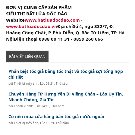
ĐƠN VỊ CUNG CẤP SẢN PHẨM
SIÊU THỊ BẬT LỬA ĐỘC ĐÁO
Website
www.batluadocdao.com
-
www.batluadocdao.vn
Địa chỉSố 4, ngõ 332/7, Đ.
Hoàng Công Chất, P. Phú Diễn, Q. Bắc Từ Liêm, TP. Hà
NộiĐiện thoại 0988 00 11 31 - 0859 260 666
BÀI VIẾT LIÊN QUAN
Phân biệt tóc giả bằng tóc thật và tóc giả sợi tổng hợp
chi tiết
bởi
Thiết bị máy ảnh
,
Lúc 09:21, Thứ sáu
Chuyển Hàng Từ Hưng Yên Đi Viêng Chăn – Lào Uy Tín,
Nhanh Chóng, Giá Tốt
bởi
Thành Vinh01
,
Lúc 14:19, Thứ năm
Có nên mua cửa hàng bán tóc giả nước ngoài
bởi
Thiết bị máy ảnh
,
Lúc 10:29, Thứ năm