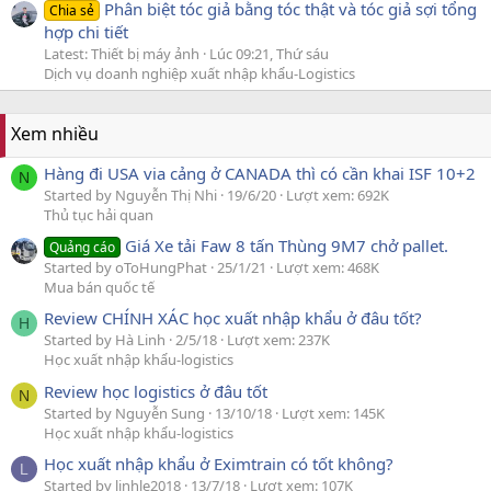
Phân biệt tóc giả bằng tóc thật và tóc giả sợi tổng
Chia sẻ
hợp chi tiết
Latest: Thiết bị máy ảnh
Lúc 09:21, Thứ sáu
Dịch vụ doanh nghiệp xuất nhập khẩu-Logistics
Xem nhiều
Hàng đi USA via cảng ở CANADA thì có cần khai ISF 10+2
N
Started by Nguyễn Thị Nhi
19/6/20
Lượt xem: 692K
Thủ tục hải quan
Giá Xe tải Faw 8 tấn Thùng 9M7 chở pallet.
Quảng cáo
Started by oToHungPhat
25/1/21
Lượt xem: 468K
Mua bán quốc tế
Review CHÍNH XÁC học xuất nhập khẩu ở đâu tốt?
H
Started by Hà Linh
2/5/18
Lượt xem: 237K
Học xuất nhập khẩu-logistics
Review học logistics ở đâu tốt
N
Started by Nguyễn Sung
13/10/18
Lượt xem: 145K
Học xuất nhập khẩu-logistics
Học xuất nhập khẩu ở Eximtrain có tốt không?
L
Started by linhle2018
13/7/18
Lượt xem: 107K