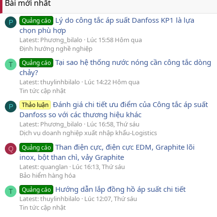
Bài mới nhất
Lý do công tắc áp suất Danfoss KP1 là lựa
Quảng cáo
P
chọn phù hợp
Latest: Phương_bilalo
Lúc 15:58 Hôm qua
Định hướng nghề nghiệp
Tại sao hệ thống nước nóng cần công tắc dòng
Quảng cáo
T
chảy?
Latest: thuylinhbilalo
Lúc 14:22 Hôm qua
Tin tức cập nhật
Đánh giá chi tiết ưu điểm của Công tắc áp suất
Thảo luận
P
Danfoss so với các thương hiệu khác
Latest: Phương_bilalo
Lúc 16:58, Thứ sáu
Dịch vụ doanh nghiệp xuất nhập khẩu-Logistics
Than điện cực, điện cực EDM, Graphite lõi
Quảng cáo
Q
inox, bột than chì, vảy Graphite
Latest: quanglan
Lúc 16:13, Thứ sáu
Bảo hiểm hàng hóa
Hướng dẫn lắp đồng hồ áp suất chi tiết
Quảng cáo
T
Latest: thuylinhbilalo
Lúc 12:07, Thứ sáu
Tin tức cập nhật