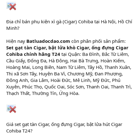
Địa chỉ bán phụ kiện xì gà (Cigar) Cohiba tại Hà Nội, Hồ Chí
Minh?
Hiện nay
Batluadocdao.com
còn phân phối sản phẩm:
Set gạt tàn Cigar, bật lửa khò Cigar, ống đựng Cigar
Cohiba chính hãng T24
tại Quận: Ba Đình, Bắc Từ Liêm,
Cầu Giấy, Đống Đa, Hà Đông, Hai Bà Trưng, Hoàn Kiếm,
Hoàng Mai, Long Biên, Nam Từ Liêm, Tây Hồ, Thanh Xuân,
Thị xã Sơn Tây, Huyện Ba Vì, Chương Mỹ, Đan Phượng,
Đông Anh, Gia Lâm, Hoài Đức, Mê Linh, Mỹ Đức, Phú
Xuyên, Phúc Thọ, Quốc Oai, Sóc Sơn, Thanh Oai, Thanh Trì,
Thạch Thất, Thường Tín, Ứng Hòa.
Giá set gạt tàn Cigar, ống đựng Cigar, bật lửa hút Cigar
Cohiba T24?