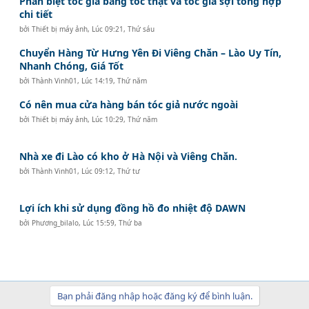
Phân biệt tóc giả bằng tóc thật và tóc giả sợi tổng hợp
chi tiết
bởi
Thiết bị máy ảnh
,
Lúc 09:21, Thứ sáu
Chuyển Hàng Từ Hưng Yên Đi Viêng Chăn – Lào Uy Tín,
Nhanh Chóng, Giá Tốt
bởi
Thành Vinh01
,
Lúc 14:19, Thứ năm
Có nên mua cửa hàng bán tóc giả nước ngoài
bởi
Thiết bị máy ảnh
,
Lúc 10:29, Thứ năm
Nhà xe đi Lào có kho ở Hà Nội và Viêng Chăn.
bởi
Thành Vinh01
,
Lúc 09:12, Thứ tư
Lợi ích khi sử dụng đồng hồ đo nhiệt độ DAWN
bởi
Phương_bilalo
,
Lúc 15:59, Thứ ba
Bạn phải đăng nhập hoặc đăng ký để bình luận.