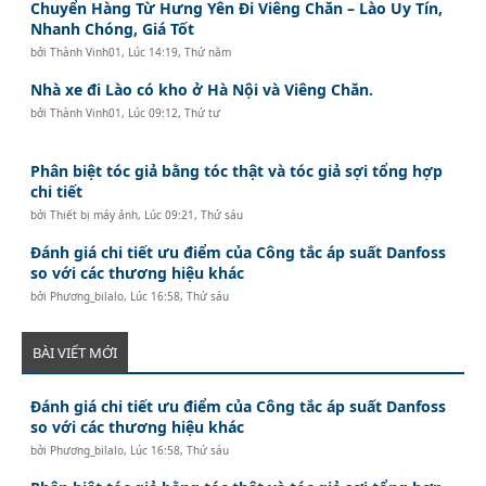
Chuyển Hàng Từ Hưng Yên Đi Viêng Chăn – Lào Uy Tín,
Nhanh Chóng, Giá Tốt
bởi
Thành Vinh01
,
Lúc 14:19, Thứ năm
Nhà xe đi Lào có kho ở Hà Nội và Viêng Chăn.
bởi
Thành Vinh01
,
Lúc 09:12, Thứ tư
Phân biệt tóc giả bằng tóc thật và tóc giả sợi tổng hợp
chi tiết
bởi
Thiết bị máy ảnh
,
Lúc 09:21, Thứ sáu
Đánh giá chi tiết ưu điểm của Công tắc áp suất Danfoss
so với các thương hiệu khác
bởi
Phương_bilalo
,
Lúc 16:58, Thứ sáu
BÀI VIẾT MỚI
Đánh giá chi tiết ưu điểm của Công tắc áp suất Danfoss
so với các thương hiệu khác
bởi
Phương_bilalo
,
Lúc 16:58, Thứ sáu