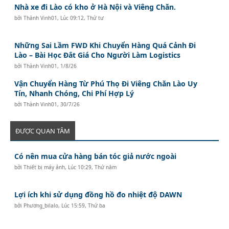
Nhà xe đi Lào có kho ở Hà Nội và Viêng Chăn.
bởi
Thành Vinh01
,
Lúc 09:12, Thứ tư
Những Sai Lầm FWD Khi Chuyển Hàng Quá Cảnh Đi
Lào – Bài Học Đắt Giá Cho Người Làm Logistics
bởi
Thành Vinh01
,
1/8/26
Vận Chuyển Hàng Từ Phú Thọ Đi Viêng Chăn Lào Uy
Tín, Nhanh Chóng, Chi Phí Hợp Lý
bởi
Thành Vinh01
,
30/7/26
ĐƯỢC QUAN TÂM
Có nên mua cửa hàng bán tóc giả nước ngoài
bởi
Thiết bị máy ảnh
,
Lúc 10:29, Thứ năm
Lợi ích khi sử dụng đồng hồ đo nhiệt độ DAWN
bởi
Phương_bilalo
,
Lúc 15:59, Thứ ba