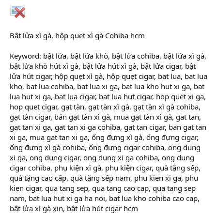
Bật lửa xì gà, hộp quẹt xì gà Cohiba hcm
Keyword: bật lửa, bật lửa khò, bật lửa cohiba, bật lửa xì gà,
bật lửa khò hút xì gà, bật lửa hút xì gà, bật lửa cigar, bật
lửa hút cigar, hộp quẹt xì gà, hộp quẹt cigar, bat lua, bat lua
kho, bat lua cohiba, bat lua xi ga, bat lua kho hut xi ga, bat
lua hut xi ga, bat lua cigar, bat lua hut cigar, hop quet xi ga,
hop quet cigar, gạt tàn, gạt tàn xì gà, gạt tàn xì gà cohiba,
gạt tàn cigar, bán gạt tàn xì gà, mua gạt tàn xì gà, gat tan,
gat tan xi ga, gat tan xi ga cohiba, gat tan cigar, ban gat tan
xi ga, mua gat tan xi ga, ống đựng xì gà, ống đựng cigar,
ống đựng xì gà cohiba, ống đựng cigar cohiba, ong dung
xi ga, ong dung cigar, ong dung xi ga cohiba, ong dung
cigar cohiba, phụ kiện xì gà, phụ kiện cigar, quà tặng sếp,
quà tặng cao cấp, quà tặng sếp nam, phu kien xi ga, phu
kien cigar, qua tang sep, qua tang cao cap, qua tang sep
nam, bat lua hut xi ga ha noi, bat lua kho cohiba cao cap,
bật lửa xì gà xịn, bật lửa hút cigar hcm