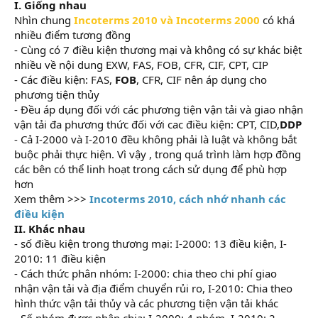
I. Giống nhau
Nhìn chung
Incoterms 2010 và Incoterms 2000
có khá
nhiều điểm tương đồng
- Cùng có 7 điều kiện thương mại và không có sự khác biệt
nhiều về nội dung EXW, FAS, FOB, CFR, CIF, CPT, CIP
- Các điều kiện: FAS,
FOB
, CFR, CIF nên áp dụng cho
phương tiện thủy
- Đều áp dụng đối với các phương tiện vận tải và giao nhận
vận tải đa phương thức đối với cac điều kiện: CPT, CID,
DDP
- Cả I-2000 và I-2010 đều không phải là luật và không bắt
buộc phải thực hiện. Vì vậy , trong quá trình làm hợp đồng
các bên có thể linh hoạt trong cách sử dụng để phù hợp
hơn
Xem thêm >>>
Incoterms 2010, cách nhớ nhanh các
điều kiện
II. Khác nhau
- số điều kiện trong thương mại: I-2000: 13 điều kiện, I-
2010: 11 điều kiện
- Cách thức phân nhóm: I-2000: chia theo chi phí giao
nhận vận tải và địa điểm chuyển rủi ro, I-2010: Chia theo
hình thức vận tải thủy và các phương tiện vận tải khác
- Số nhóm được phân chia: I-2000: 4 nhóm, I-2010: 2