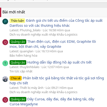
Bài mới nhất
Đánh giá chi tiết ưu điểm của Công tắc áp suất
Thảo luận
P
Danfoss so với các thương hiệu khác
Latest: Phương_bilalo
Lúc 16:58 Hôm qua
Dịch vụ doanh nghiệp xuất nhập khẩu-Logistics
Than điện cực, điện cực EDM, Graphite lõi
Quảng cáo
Q
inox, bột than chì, vảy Graphite
Latest: quanglan
Lúc 16:13 Hôm qua
Bảo hiểm hàng hóa
Hướng dẫn lắp đồng hồ áp suất chi tiết
Quảng cáo
T
Latest: thuylinhbilalo
Lúc 12:07 Hôm qua
Tin tức cập nhật
Phân biệt tóc giả bằng tóc thật và tóc giả sợi tổng
Chia sẻ
hợp chi tiết
Latest: Thiết bị máy ảnh
Lúc 09:21 Hôm qua
Dịch vụ doanh nghiệp xuất nhập khẩu-Logistics
Dây Curoa, dây đai, dây đai băng tải, dây
Quảng cáo
Q
Curoa Megadyne