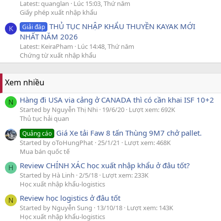
Latest: quanglan
Lúc 15:03, Thứ năm
Giấy phép xuất nhập khẩu
THỦ TỤC NHẬP KHẨU THUYỀN KAYAK MỚI
Giải đáp
K
NHẤT NĂM 2026
Latest: KeiraPham
Lúc 14:48, Thứ năm
Chứng từ xuất nhập khẩu
Xem nhiều
Hàng đi USA via cảng ở CANADA thì có cần khai ISF 10+2
N
Started by Nguyễn Thị Nhi
19/6/20
Lượt xem: 692K
Thủ tục hải quan
Giá Xe tải Faw 8 tấn Thùng 9M7 chở pallet.
Quảng cáo
Started by oToHungPhat
25/1/21
Lượt xem: 468K
Mua bán quốc tế
Review CHÍNH XÁC học xuất nhập khẩu ở đâu tốt?
H
Started by Hà Linh
2/5/18
Lượt xem: 233K
Học xuất nhập khẩu-logistics
Review học logistics ở đâu tốt
N
Started by Nguyễn Sung
13/10/18
Lượt xem: 143K
Học xuất nhập khẩu-logistics