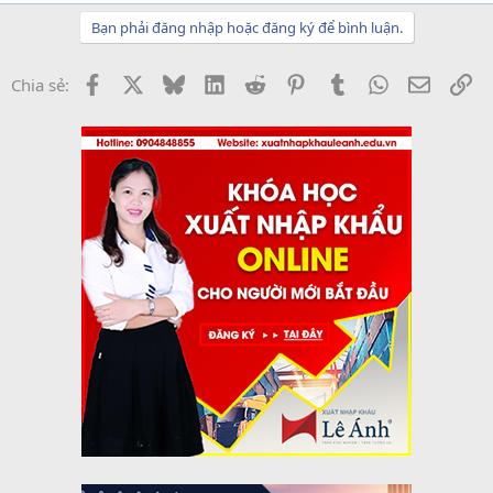
Bạn phải đăng nhập hoặc đăng ký để bình luận.
Facebook
X
Bluesky
LinkedIn
Reddit
Pinterest
Tumblr
WhatsApp
Email
Li
Chia sẻ: