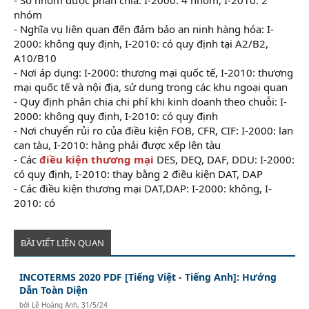
nhóm
- Nghĩa vụ liên quan đến đảm bảo an ninh hàng hóa: I-
2000: không quy định, I-2010: có quy định tại A2/B2,
A10/B10
dạy kèm tin học văn phòng
- Nơi áp dụng: I-2000: thương mại quốc tế, I-2010: thương
mại quốc tế và nội địa, sử dụng trong các khu ngoại quan
- Quy định phân chia chi phí khi kinh doanh theo chuỗi: I-
2000: không quy định, I-2010: có quy định
- Nơi chuyển rủi ro của điều kiện FOB, CFR, CIF: I-2000: lan
can tàu, I-2010: hàng phải được xếp lên tàu
- Các
điều kiện thương mại
DES, DEQ, DAF, DDU: I-2000:
có quy định, I-2010: thay bằng 2 điều kiện DAT, DAP
- Các điều kiện thương mại DAT,DAP: I-2000: không, I-
2010: có
BÀI VIẾT LIÊN QUAN
INCOTERMS 2020 PDF [Tiếng Việt - Tiếng Anh]: Hướng
Dẫn Toàn Diện
bởi
Lê Hoàng Anh
,
31/5/24