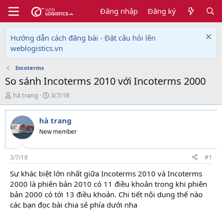
Đăng nhập
Đăng ký
Hướng dẫn cách đăng bài - Đặt câu hỏi lên
weblogistics.vn
Incoterms
So sánh Incoterms 2010 với Incoterms 2000
T
N
hà trang
3/7/18
h
g
r
à
hà trang
e
y
a
g
New member
d
ử
s
i
t
3/7/18
#1
a
Sự khác biệt lớn nhất giữa Incoterms 2010 và Incoterms
r
2000 là phiên bản 2010 có 11 điều khoản trong khi phiên
t
e
bản 2000 có tới 13 điều khoản. Chi tiết nội dung thế nào
r
các bạn đọc bài chia sẻ phía dưới nha