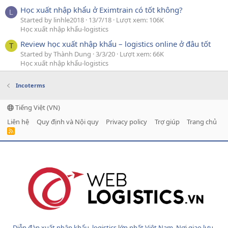
Học xuất nhập khẩu ở Eximtrain có tốt không?
L
Started by linhle2018
13/7/18
Lượt xem: 106K
Học xuất nhập khẩu-logistics
Review học xuất nhập khẩu – logistics online ở đâu tốt
T
Started by Thành Dung
3/3/20
Lượt xem: 66K
Học xuất nhập khẩu-logistics
Incoterms
Tiếng Việt (VN)
Liên hệ
Quy định và Nội quy
Privacy policy
Trợ giúp
Trang chủ
R
S
S
Diễn đàn xuất nhập khẩu, logistics lớn nhất Việt Nam. Nơi giao lưu,