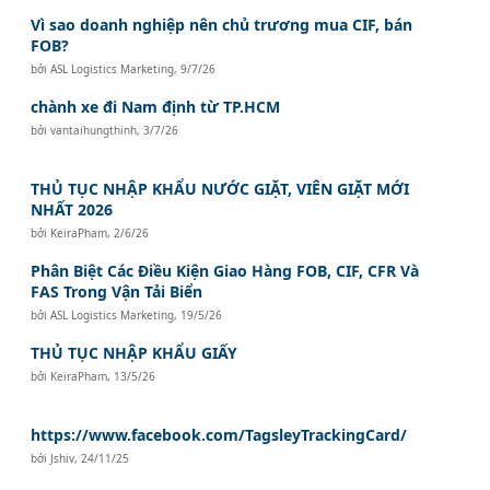
Vì sao doanh nghiệp nên chủ trương mua CIF, bán
FOB?
bởi
ASL Logistics Marketing
,
9/7/26
chành xe đi Nam định từ TP.HCM
bởi
vantaihungthinh
,
3/7/26
THỦ TỤC NHẬP KHẨU NƯỚC GIẶT, VIÊN GIẶT MỚI
NHẤT 2026
bởi
KeiraPham
,
2/6/26
Phân Biệt Các Điều Kiện Giao Hàng FOB, CIF, CFR Và
FAS Trong Vận Tải Biển
bởi
ASL Logistics Marketing
,
19/5/26
THỦ TỤC NHẬP KHẨU GIẤY
bởi
KeiraPham
,
13/5/26
https://www.facebook.com/TagsleyTrackingCard/
bởi
Jshiv
,
24/11/25