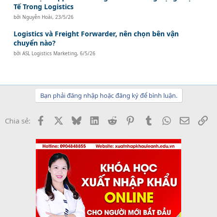
Tế Trong Logistics
bởi
Nguyễn Hoài
,
23/5/26
Logistics và Freight Forwarder, nên chọn bên vận
chuyển nào?
bởi
ASL Logistics Marketing
,
6/5/26
Bạn phải đăng nhập hoặc đăng ký để bình luận.
Facebook
X
Bluesky
LinkedIn
Reddit
Pinterest
Tumblr
WhatsApp
Email
Li
Chia sẻ: