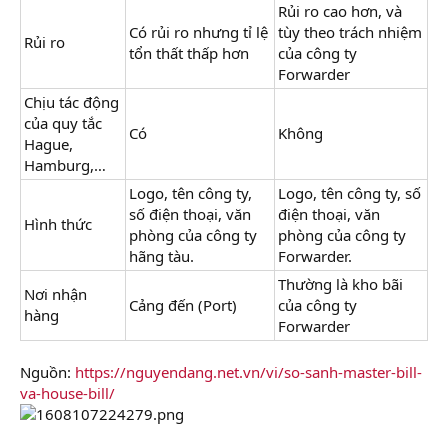
Rủi ro cao hơn, và
Có rủi ro nhưng tỉ lệ
tùy theo trách nhiệm
Rủi ro
tổn thất thấp hơn
của công ty
Forwarder
Chịu tác động
của quy tắc
Có
Không
Hague,
Hamburg,…
Logo, tên công ty,
Logo, tên công ty, số
số điện thoại, văn
điện thoại, văn
Hình thức
phòng của công ty
phòng của công ty
hãng tàu.
Forwarder.
Thường là kho bãi
Nơi nhận
Cảng đến (Port)
của công ty
hàng
Forwarder
Nguồn:
https://nguyendang.net.vn/vi/so-sanh-master-bill-
va-house-bill/