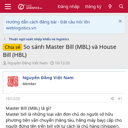
Đăng nhập
Đăng ký
Hướng dẫn cách đăng bài - Đặt câu hỏi lên
weblogistics.vn
Thuật ngữ xuất nhập khẩu và logistics
So sánh Master Bill (MBL) và House
Chia sẻ
Bill (HBL)
T
N
Nguyên Đăng Việt Nam
16/12/20
h
g
r
à
Nguyên Đăng Việt Nam
e
y
a
g
Member
d
ử
s
i
t
16/12/20
#1
a
Master Bill (MBL) là gì?
r
Master bill là những loại vận đơn chủ do người sở hữu
t
e
phương tiện vận chuyển (hãng tàu, hãng máy bay) cấp cho
r
người đứng tên trên bill với tư cách là chủ hàng (Shipper).