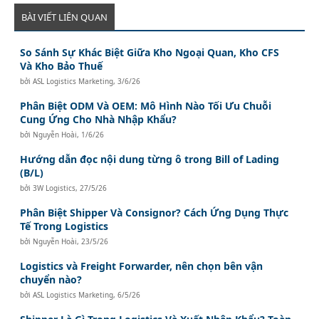
BÀI VIẾT LIÊN QUAN
So Sánh Sự Khác Biệt Giữa Kho Ngoại Quan, Kho CFS
Và Kho Bảo Thuế
bởi
ASL Logistics Marketing
,
3/6/26
Phân Biệt ODM Và OEM: Mô Hình Nào Tối Ưu Chuỗi
Cung Ứng Cho Nhà Nhập Khẩu?
bởi
Nguyễn Hoài
,
1/6/26
Hướng dẫn đọc nội dung từng ô trong Bill of Lading
(B/L)
bởi
3W Logistics
,
27/5/26
Phân Biệt Shipper Và Consignor? Cách Ứng Dụng Thực
Tế Trong Logistics
bởi
Nguyễn Hoài
,
23/5/26
Logistics và Freight Forwarder, nên chọn bên vận
chuyển nào?
bởi
ASL Logistics Marketing
,
6/5/26