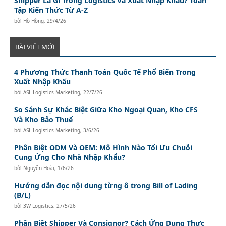
Shipper Là Gì Trong Logistics Và Xuất Nhập Khẩu? Toàn
Tập Kiến Thức Từ A-Z
bởi
Hồ Hồng
,
29/4/26
BÀI VIẾT MỚI
4 Phương Thức Thanh Toán Quốc Tế Phổ Biến Trong
Xuất Nhập Khẩu
bởi
ASL Logistics Marketing
,
22/7/26
So Sánh Sự Khác Biệt Giữa Kho Ngoại Quan, Kho CFS
Và Kho Bảo Thuế
bởi
ASL Logistics Marketing
,
3/6/26
Phân Biệt ODM Và OEM: Mô Hình Nào Tối Ưu Chuỗi
Cung Ứng Cho Nhà Nhập Khẩu?
bởi
Nguyễn Hoài
,
1/6/26
Hướng dẫn đọc nội dung từng ô trong Bill of Lading
(B/L)
bởi
3W Logistics
,
27/5/26
Phân Biệt Shipper Và Consignor? Cách Ứng Dụng Thực