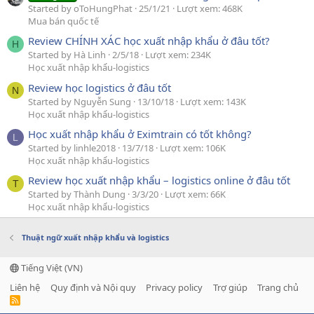
Started by oToHungPhat
25/1/21
Lượt xem: 468K
Mua bán quốc tế
Review CHÍNH XÁC học xuất nhập khẩu ở đâu tốt?
H
Started by Hà Linh
2/5/18
Lượt xem: 234K
Học xuất nhập khẩu-logistics
Review học logistics ở đâu tốt
N
Started by Nguyễn Sung
13/10/18
Lượt xem: 143K
Học xuất nhập khẩu-logistics
Học xuất nhập khẩu ở Eximtrain có tốt không?
L
Started by linhle2018
13/7/18
Lượt xem: 106K
Học xuất nhập khẩu-logistics
Review học xuất nhập khẩu – logistics online ở đâu tốt
T
Started by Thành Dung
3/3/20
Lượt xem: 66K
Học xuất nhập khẩu-logistics
Thuật ngữ xuất nhập khẩu và logistics
Tiếng Việt (VN)
Liên hệ
Quy định và Nội quy
Privacy policy
Trợ giúp
Trang chủ
R
S