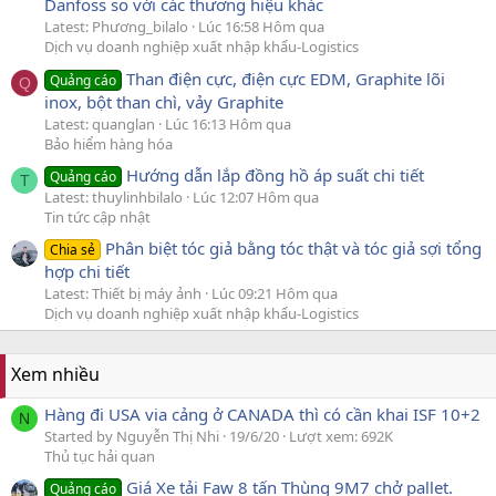
Danfoss so với các thương hiệu khác
Latest: Phương_bilalo
Lúc 16:58 Hôm qua
Dịch vụ doanh nghiệp xuất nhập khẩu-Logistics
Than điện cực, điện cực EDM, Graphite lõi
Quảng cáo
Q
inox, bột than chì, vảy Graphite
Latest: quanglan
Lúc 16:13 Hôm qua
Bảo hiểm hàng hóa
Hướng dẫn lắp đồng hồ áp suất chi tiết
Quảng cáo
T
Latest: thuylinhbilalo
Lúc 12:07 Hôm qua
Tin tức cập nhật
Phân biệt tóc giả bằng tóc thật và tóc giả sợi tổng
Chia sẻ
hợp chi tiết
Latest: Thiết bị máy ảnh
Lúc 09:21 Hôm qua
Dịch vụ doanh nghiệp xuất nhập khẩu-Logistics
Xem nhiều
Hàng đi USA via cảng ở CANADA thì có cần khai ISF 10+2
N
Started by Nguyễn Thị Nhi
19/6/20
Lượt xem: 692K
Thủ tục hải quan
Giá Xe tải Faw 8 tấn Thùng 9M7 chở pallet.
Quảng cáo