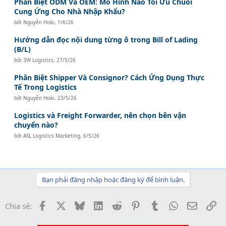
Phân Biệt ODM Và OEM: Mô Hình Nào Tối Ưu Chuỗi
Cung Ứng Cho Nhà Nhập Khẩu?
bởi
Nguyễn Hoài
,
1/6/26
Hướng dẫn đọc nội dung từng ô trong Bill of Lading
(B/L)
bởi
3W Logistics
,
27/5/26
Phân Biệt Shipper Và Consignor? Cách Ứng Dụng Thực
Tế Trong Logistics
bởi
Nguyễn Hoài
,
23/5/26
Logistics và Freight Forwarder, nên chọn bên vận
chuyển nào?
bởi
ASL Logistics Marketing
,
6/5/26
Bạn phải đăng nhập hoặc đăng ký để bình luận.
Facebook
X
Bluesky
LinkedIn
Reddit
Pinterest
Tumblr
WhatsApp
Email
Li
Chia sẻ: