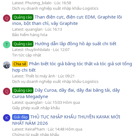
Latest: Phương_bilalo
Lúc 16:58
Dịch vụ doanh nghiệp xuất nhập khẩu-Logistics
Than điện cực, điện cực EDM, Graphite lõi
Quảng cáo
Q
inox, bột than chì, vảy Graphite
Latest: quanglan
Lúc 16:13
Bảo hiểm hàng hóa
Hướng dẫn lắp đồng hồ áp suất chi tiết
Quảng cáo
T
Latest: thuylinhbilalo
Lúc 12:07
Tin tức cập nhật
Phân biệt tóc giả bằng tóc thật và tóc giả sợi tổng
Chia sẻ
hợp chi tiết
Latest: Thiết bị máy ảnh
Lúc 09:21
Dịch vụ doanh nghiệp xuất nhập khẩu-Logistics
Dây Curoa, dây đai, dây đai băng tải, dây
Quảng cáo
Q
Curoa Megadyne
Latest: quanglan
Lúc 15:03 Hôm qua
Giấy phép xuất nhập khẩu
THỦ TỤC NHẬP KHẨU THUYỀN KAYAK MỚI
Giải đáp
K
NHẤT NĂM 2026
Latest: KeiraPham
Lúc 14:48 Hôm qua
Chứng từ xuất nhập khẩu