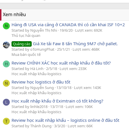
Xem nhiều
Hàng đi USA via cảng ở CANADA thì có cần khai ISF 10+2
N
Started by Nguyễn Thị Nhi
19/6/20
Lượt xem: 692K
Thủ tục hải quan
Giá Xe tải Faw 8 tấn Thùng 9M7 chở pallet.
Quảng cáo
Started by oToHungPhat
25/1/21
Lượt xem: 468K
Mua bán quốc tế
Review CHÍNH XÁC học xuất nhập khẩu ở đâu tốt?
H
Started by Hà Linh
2/5/18
Lượt xem: 233K
Học xuất nhập khẩu-logistics
Review học logistics ở đâu tốt
N
Started by Nguyễn Sung
13/10/18
Lượt xem: 143K
Học xuất nhập khẩu-logistics
Học xuất nhập khẩu ở Eximtrain có tốt không?
L
Started by linhle2018
13/7/18
Lượt xem: 106K
Học xuất nhập khẩu-logistics
Review học xuất nhập khẩu – logistics online ở đâu tốt
T
Started by Thành Dung
3/3/20
Lượt xem: 66K