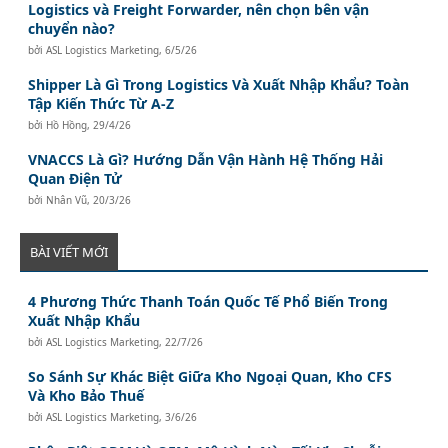
Logistics và Freight Forwarder, nên chọn bên vận
chuyển nào?
bởi
ASL Logistics Marketing
,
6/5/26
Shipper Là Gì Trong Logistics Và Xuất Nhập Khẩu? Toàn
Tập Kiến Thức Từ A-Z
bởi
Hồ Hồng
,
29/4/26
VNACCS Là Gì? Hướng Dẫn Vận Hành Hệ Thống Hải
Quan Điện Tử
bởi
Nhân Vũ
,
20/3/26
BÀI VIẾT MỚI
4 Phương Thức Thanh Toán Quốc Tế Phổ Biến Trong
Xuất Nhập Khẩu
bởi
ASL Logistics Marketing
,
22/7/26
So Sánh Sự Khác Biệt Giữa Kho Ngoại Quan, Kho CFS
Và Kho Bảo Thuế
bởi
ASL Logistics Marketing
,
3/6/26