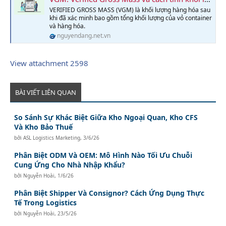
VERIFIED GROSS MASS (VGM) là khối lượng hàng hóa sau
khi đã xác minh bao gồm tổng khối lượng của vỏ container
và hàng hóa.
nguyendang.net.vn
View attachment 2598
BÀI VIẾT LIÊN QUAN
So Sánh Sự Khác Biệt Giữa Kho Ngoại Quan, Kho CFS
Và Kho Bảo Thuế
bởi
ASL Logistics Marketing
,
3/6/26
Phân Biệt ODM Và OEM: Mô Hình Nào Tối Ưu Chuỗi
Cung Ứng Cho Nhà Nhập Khẩu?
bởi
Nguyễn Hoài
,
1/6/26
Phân Biệt Shipper Và Consignor? Cách Ứng Dụng Thực
Tế Trong Logistics
bởi
Nguyễn Hoài
,
23/5/26