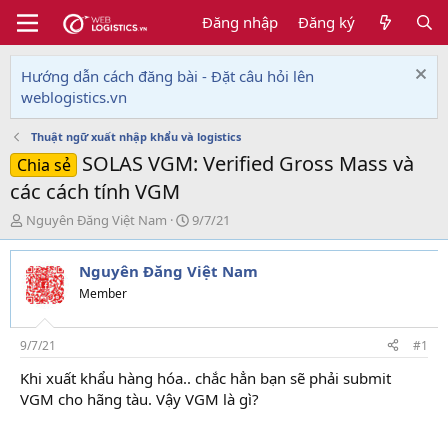
Đăng nhập
Đăng ký
Hướng dẫn cách đăng bài - Đặt câu hỏi lên
weblogistics.vn
Thuật ngữ xuất nhập khẩu và logistics
SOLAS VGM: Verified Gross Mass và
Chia sẻ
các cách tính VGM
T
N
Nguyên Đăng Việt Nam
9/7/21
h
g
r
à
Nguyên Đăng Việt Nam
e
y
a
g
Member
d
ử
s
i
t
9/7/21
#1
a
Khi xuất khẩu hàng hóa.. chắc hẳn bạn sẽ phải submit
r
VGM cho hãng tàu. Vậy VGM là gì?
t
e
r