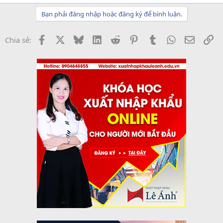
Bạn phải đăng nhập hoặc đăng ký để bình luận.
Facebook
X
Bluesky
LinkedIn
Reddit
Pinterest
Tumblr
WhatsApp
Email
Li
Chia sẻ: