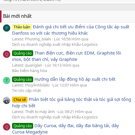
Bài mới nhất
Đánh giá chi tiết ưu điểm của Công tắc áp suất
Thảo luận
P
Danfoss so với các thương hiệu khác
Latest: Phương_bilalo
Lúc 16:58 Hôm qua
Dịch vụ doanh nghiệp xuất nhập khẩu-Logistics
Than điện cực, điện cực EDM, Graphite lõi
Quảng cáo
Q
inox, bột than chì, vảy Graphite
Latest: quanglan
Lúc 16:13 Hôm qua
Bảo hiểm hàng hóa
Hướng dẫn lắp đồng hồ áp suất chi tiết
Quảng cáo
T
Latest: thuylinhbilalo
Lúc 12:07 Hôm qua
Tin tức cập nhật
Phân biệt tóc giả bằng tóc thật và tóc giả sợi tổng
Chia sẻ
hợp chi tiết
Latest: Thiết bị máy ảnh
Lúc 09:21 Hôm qua
Dịch vụ doanh nghiệp xuất nhập khẩu-Logistics
Dây Curoa, dây đai, dây đai băng tải, dây
Quảng cáo
Q
Curoa Megadyne