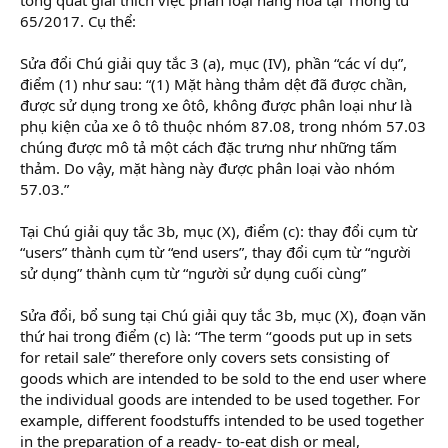
65/2017. Cụ thể:
Sửa đổi Chú giải quy tắc 3 (a), mục (IV), phần “các ví dụ”,
điểm (1) như sau: “(1) Mặt hàng thảm dệt đã được chần,
được sử dụng trong xe ôtô, không được phân loại như là
phụ kiện của xe ô tô thuộc nhóm 87.08, trong nhóm 57.03
chúng được mô tả một cách đặc trưng như những tấm
thảm. Do vậy, mặt hàng này được phân loại vào nhóm
57.03.”
Tại Chú giải quy tắc 3b, mục (X), điểm (c): thay đổi cụm từ
“users” thành cụm từ “end users”, thay đổi cụm từ “người
sử dụng” thành cụm từ “người sử dụng cuối cùng”
Sửa đổi, bổ sung tại Chú giải quy tắc 3b, mục (X), đoạn văn
thứ hai trong điểm (c) là: “The term ‘‘goods put up in sets
for retail sale” therefore only covers sets consisting of
goods which are intended to be sold to the end user where
the individual goods are intended to be used together. For
example, different foodstuffs intended to be used together
in the preparation of a ready- to-eat dish or meal,