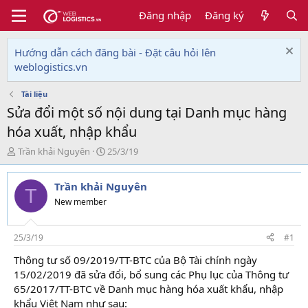
Đăng nhập
Đăng ký
Hướng dẫn cách đăng bài - Đặt câu hỏi lên
weblogistics.vn
Tài liệu
Sửa đổi một số nội dung tại Danh mục hàng
hóa xuất, nhập khẩu
T
N
Trần khải Nguyên
25/3/19
h
g
r
à
Trần khải Nguyên
e
y
T
a
g
New member
d
ử
s
i
t
25/3/19
#1
a
Thông tư số 09/2019/TT-BTC của Bộ Tài chính ngày
r
15/02/2019 đã sửa đổi, bổ sung các Phụ lục của Thông tư
t
e
65/2017/TT-BTC về Danh mục hàng hóa xuất khẩu, nhập
r
khẩu Việt Nam như sau: