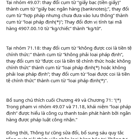
Tại nhóm 49.07: thay đổi cụm từ “giấy bạc (tiền giấy)”
thành cụm từ “giấy bạc ngân hàng (banknotes);”, thay đổi
cụm từ “hợp pháp nhưng chưa đưa vào lưu thông” thành
cụm từ “loại pháp định(*)”; Thay đổi đơn vị tính tại mã
hàng 4907.00.10 từ “kg/chiếc” thành “kg/tờ”.
Tại nhóm 71.18: thay đổi cụm từ “không được coi là tiền tệ
chính thức:” thành cụm từ “không phải loại pháp định”,
thay đổi cụm từ “được coi là tiền tệ chính thức hoặc không
chính thức” thành cụm từ “loại pháp định(*) hoặc không
phải loại pháp định”; thay đổi cụm từ “loại được coi là tiền
tệ chính thức” thành cụm từ “loại pháp định(*)".
Bổ sung chú thích cuối Chương 49 và Chương 71: “(*)
Trong phạm vi nhóm 49.07 và 71.18, khái niệm “loại pháp
định” được hiểu là công cụ thanh toán phát hành bởi ngân
hàng được pháp luật công nhận.”
Đồng thời, Thông tư cũng sửa đổi, bổ sung sáu quy tắc
tổng quát giải thích việc phân loại hàng hóa tại Thông tư