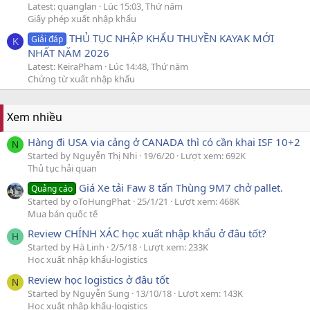
Latest: quanglan
Lúc 15:03, Thứ năm
Giấy phép xuất nhập khẩu
THỦ TỤC NHẬP KHẨU THUYỀN KAYAK MỚI
Giải đáp
K
NHẤT NĂM 2026
Latest: KeiraPham
Lúc 14:48, Thứ năm
Chứng từ xuất nhập khẩu
Xem nhiều
Hàng đi USA via cảng ở CANADA thì có cần khai ISF 10+2
N
Started by Nguyễn Thị Nhi
19/6/20
Lượt xem: 692K
Thủ tục hải quan
Giá Xe tải Faw 8 tấn Thùng 9M7 chở pallet.
Quảng cáo
Started by oToHungPhat
25/1/21
Lượt xem: 468K
Mua bán quốc tế
Review CHÍNH XÁC học xuất nhập khẩu ở đâu tốt?
H
Started by Hà Linh
2/5/18
Lượt xem: 233K
Học xuất nhập khẩu-logistics
Review học logistics ở đâu tốt
N
Started by Nguyễn Sung
13/10/18
Lượt xem: 143K
Học xuất nhập khẩu-logistics