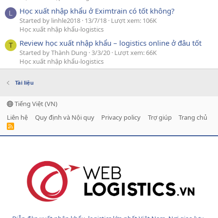
Học xuất nhập khẩu ở Eximtrain có tốt không?
L
Started by linhle2018
13/7/18
Lượt xem: 106K
Học xuất nhập khẩu-logistics
Review học xuất nhập khẩu – logistics online ở đâu tốt
T
Started by Thành Dung
3/3/20
Lượt xem: 66K
Học xuất nhập khẩu-logistics
Tài liệu
Tiếng Việt (VN)
Liên hệ
Quy định và Nội quy
Privacy policy
Trợ giúp
Trang chủ
R
S
S