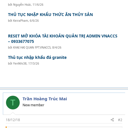
bởi
Nguyễn Hoài
,
11/6/26
THỦ TỤC NHẬP KHẨU THỨC ĂN THỦY SẢN
bởi
KeiraPham
,
6/6/26
RESET MỞ KHÓA TÀI KHOẢN QUẢN TRỊ ADMIN VNACCS
– 0933677075
bởi
KHAI HAI QUAN FPT.VNACCS
,
8/4/26
Thủ tục nhập khẩu đá granite
bởi
YenNhi38
,
17/3/26
Trần Hoàng Trúc Mai
T
New member
18/12/18
#2