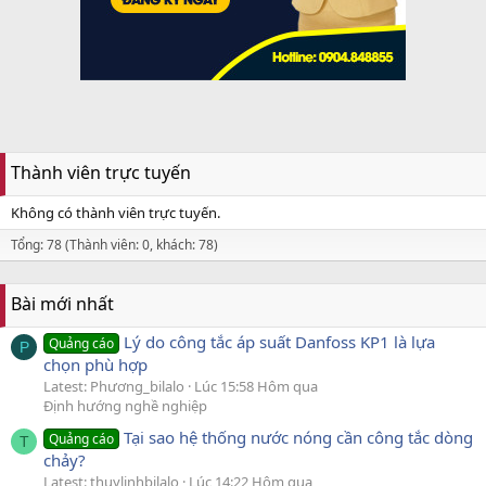
Thành viên trực tuyến
Không có thành viên trực tuyến.
Tổng: 78 (Thành viên: 0, khách: 78)
Bài mới nhất
Lý do công tắc áp suất Danfoss KP1 là lựa
Quảng cáo
P
chọn phù hợp
Latest: Phương_bilalo
Lúc 15:58 Hôm qua
Định hướng nghề nghiệp
Tại sao hệ thống nước nóng cần công tắc dòng
Quảng cáo
T
chảy?
Latest: thuylinhbilalo
Lúc 14:22 Hôm qua