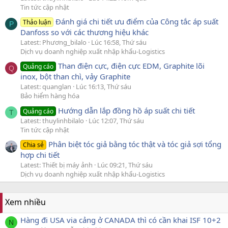
Tin tức cập nhật
Đánh giá chi tiết ưu điểm của Công tắc áp suất
Thảo luận
P
Danfoss so với các thương hiệu khác
Latest: Phương_bilalo
Lúc 16:58, Thứ sáu
Dịch vụ doanh nghiệp xuất nhập khẩu-Logistics
Than điện cực, điện cực EDM, Graphite lõi
Quảng cáo
Q
inox, bột than chì, vảy Graphite
Latest: quanglan
Lúc 16:13, Thứ sáu
Bảo hiểm hàng hóa
Hướng dẫn lắp đồng hồ áp suất chi tiết
Quảng cáo
T
Latest: thuylinhbilalo
Lúc 12:07, Thứ sáu
Tin tức cập nhật
Phân biệt tóc giả bằng tóc thật và tóc giả sợi tổng
Chia sẻ
hợp chi tiết
Latest: Thiết bị máy ảnh
Lúc 09:21, Thứ sáu
Dịch vụ doanh nghiệp xuất nhập khẩu-Logistics
Xem nhiều
Hàng đi USA via cảng ở CANADA thì có cần khai ISF 10+2
N