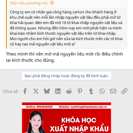
Trần tiểu phương nói:
Công ty em có nhận gia công hàng carton cho khách hàng ở
khu chế xuất nên mỗi lần nhập nguyên vật liệu đều phải mở tờ
khai hải quan. Bên em đã mở 19 tờ khai nhập nguyên vật liệu và
đã thông quan. Nhưng đến hôm nay em mới phát hiện ra mình
khai báo nhầm kích thước nguyên vật liệu trên tờ khai nhập.
Mọi người cho em hỏi giờ nên sửa lại kích thước trên các tờ khai
cũ hay tạo mã nguyên vật liệu mới ạ?
Theo mình thì nên mở mã nguyên liệu mới rồi điều chỉnh
lại kích thước cho đúng.
Bạn phải đăng nhập hoặc đăng ký để bình luận.
Facebook
X
Bluesky
LinkedIn
Reddit
Pinterest
Tumblr
WhatsApp
Email
Li
Chia sẻ: