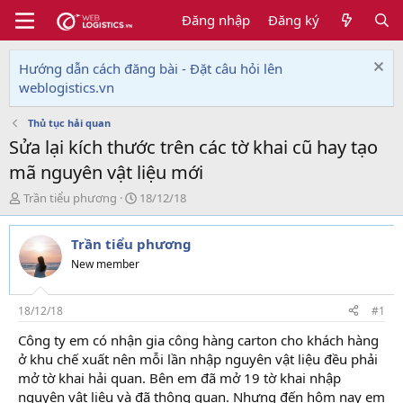
Đăng nhập
Đăng ký
Hướng dẫn cách đăng bài - Đặt câu hỏi lên
weblogistics.vn
Thủ tục hải quan
Sửa lại kích thước trên các tờ khai cũ hay tạo
mã nguyên vật liệu mới
T
N
Trần tiểu phương
18/12/18
h
g
r
à
Trần tiểu phương
e
y
a
g
New member
d
ử
s
i
t
18/12/18
#1
a
Công ty em có nhận gia công hàng carton cho khách hàng
r
ở khu chế xuất nên mỗi lần nhập nguyên vật liệu đều phải
t
e
mở tờ khai hải quan. Bên em đã mở 19 tờ khai nhập
r
nguyên vật liệu và đã thông quan. Nhưng đến hôm nay em