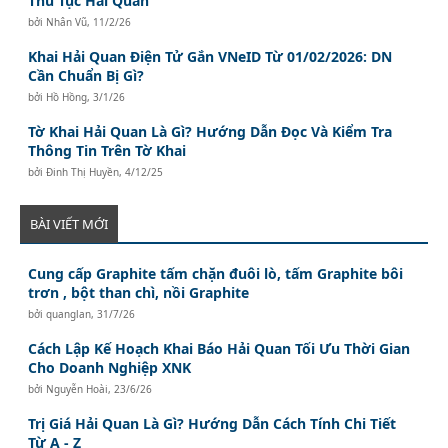
Thủ Tục Hải Quan
bởi
Nhân Vũ
,
11/2/26
Khai Hải Quan Điện Tử Gắn VNeID Từ 01/02/2026: DN
Cần Chuẩn Bị Gì?
bởi
Hồ Hồng
,
3/1/26
Tờ Khai Hải Quan Là Gì? Hướng Dẫn Đọc Và Kiểm Tra
Thông Tin Trên Tờ Khai
bởi
Đinh Thị Huyền
,
4/12/25
BÀI VIẾT MỚI
Cung cấp Graphite tấm chặn đuôi lò, tấm Graphite bôi
trơn , bột than chì, nồi Graphite
bởi
quanglan
,
31/7/26
Cách Lập Kế Hoạch Khai Báo Hải Quan Tối Ưu Thời Gian
Cho Doanh Nghiệp XNK
bởi
Nguyễn Hoài
,
23/6/26
Trị Giá Hải Quan Là Gì? Hướng Dẫn Cách Tính Chi Tiết
Từ A - Z