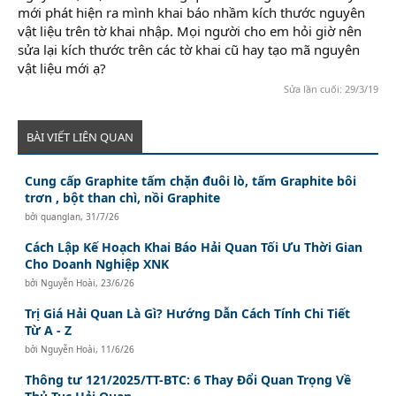
mới phát hiện ra mình khai báo nhầm kích thước nguyên
vật liệu trên tờ khai nhập. Mọi người cho em hỏi giờ nên
sửa lại kích thước trên các tờ khai cũ hay tạo mã nguyên
vật liệu mới ạ?
học kế toán
Sửa lần cuối:
29/3/19
BÀI VIẾT LIÊN QUAN
Cung cấp Graphite tấm chặn đuôi lò, tấm Graphite bôi
trơn , bột than chì, nồi Graphite
bởi
quanglan
,
31/7/26
Cách Lập Kế Hoạch Khai Báo Hải Quan Tối Ưu Thời Gian
Cho Doanh Nghiệp XNK
bởi
Nguyễn Hoài
,
23/6/26
Trị Giá Hải Quan Là Gì? Hướng Dẫn Cách Tính Chi Tiết
Từ A - Z
bởi
Nguyễn Hoài
,
11/6/26
Thông tư 121/2025/TT-BTC: 6 Thay Đổi Quan Trọng Về