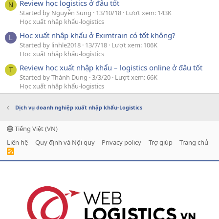
Review học logistics ở đâu tốt
N
Started by Nguyễn Sung
13/10/18
Lượt xem: 143K
Học xuất nhập khẩu-logistics
Học xuất nhập khẩu ở Eximtrain có tốt không?
L
Started by linhle2018
13/7/18
Lượt xem: 106K
Học xuất nhập khẩu-logistics
Review học xuất nhập khẩu – logistics online ở đâu tốt
T
Started by Thành Dung
3/3/20
Lượt xem: 66K
Học xuất nhập khẩu-logistics
Dịch vụ doanh nghiệp xuất nhập khẩu-Logistics
Tiếng Việt (VN)
Liên hệ
Quy định và Nội quy
Privacy policy
Trợ giúp
Trang chủ
R
S
S