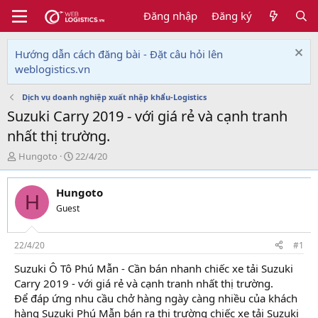
Đăng nhập
Đăng ký
Hướng dẫn cách đăng bài - Đặt câu hỏi lên
weblogistics.vn
Dịch vụ doanh nghiệp xuất nhập khẩu-Logistics
Suzuki Carry 2019 - với giá rẻ và cạnh tranh
nhất thị trường.
T
N
Hungoto
22/4/20
h
g
r
à
Hungoto
e
y
H
a
g
Guest
d
ử
s
i
t
22/4/20
#1
a
Suzuki Ô Tô Phú Mẫn - Cần bán nhanh chiếc xe tải Suzuki
r
Carry 2019 - với giá rẻ và cạnh tranh nhất thị trường.
t
e
Để đáp ứng nhu cầu chở hàng ngày càng nhiều của khách
r
hàng Suzuki Phú Mẫn bán ra thị trường chiếc xe tải Suzuki