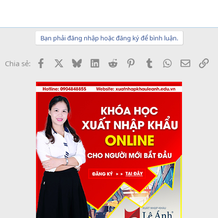
Bạn phải đăng nhập hoặc đăng ký để bình luận.
Facebook
X
Bluesky
LinkedIn
Reddit
Pinterest
Tumblr
WhatsApp
Email
Li
Chia sẻ: