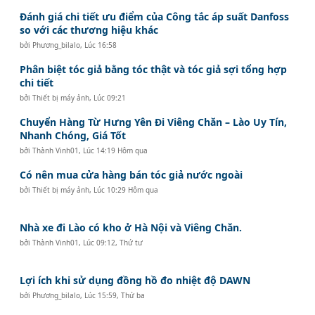
Đánh giá chi tiết ưu điểm của Công tắc áp suất Danfoss
so với các thương hiệu khác
bởi
Phương_bilalo
,
Lúc 16:58
Phân biệt tóc giả bằng tóc thật và tóc giả sợi tổng hợp
chi tiết
bởi
Thiết bị máy ảnh
,
Lúc 09:21
Chuyển Hàng Từ Hưng Yên Đi Viêng Chăn – Lào Uy Tín,
Nhanh Chóng, Giá Tốt
bởi
Thành Vinh01
,
Lúc 14:19 Hôm qua
Có nên mua cửa hàng bán tóc giả nước ngoài
bởi
Thiết bị máy ảnh
,
Lúc 10:29 Hôm qua
Nhà xe đi Lào có kho ở Hà Nội và Viêng Chăn.
bởi
Thành Vinh01
,
Lúc 09:12, Thứ tư
Lợi ích khi sử dụng đồng hồ đo nhiệt độ DAWN
bởi
Phương_bilalo
,
Lúc 15:59, Thứ ba