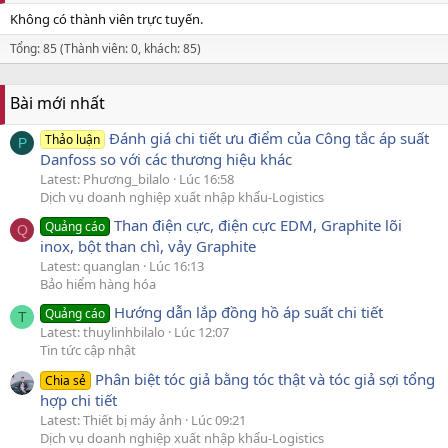
Không có thành viên trực tuyến.
Tổng: 85 (Thành viên: 0, khách: 85)
Bài mới nhất
Đánh giá chi tiết ưu điểm của Công tắc áp suất
Thảo luận
P
Danfoss so với các thương hiệu khác
Latest: Phương_bilalo
Lúc 16:58
Dịch vụ doanh nghiệp xuất nhập khẩu-Logistics
Than điện cực, điện cực EDM, Graphite lõi
Quảng cáo
Q
inox, bột than chì, vảy Graphite
Latest: quanglan
Lúc 16:13
Bảo hiểm hàng hóa
Hướng dẫn lắp đồng hồ áp suất chi tiết
Quảng cáo
T
Latest: thuylinhbilalo
Lúc 12:07
Tin tức cập nhật
Phân biệt tóc giả bằng tóc thật và tóc giả sợi tổng
Chia sẻ
hợp chi tiết
Latest: Thiết bị máy ảnh
Lúc 09:21
Dịch vụ doanh nghiệp xuất nhập khẩu-Logistics