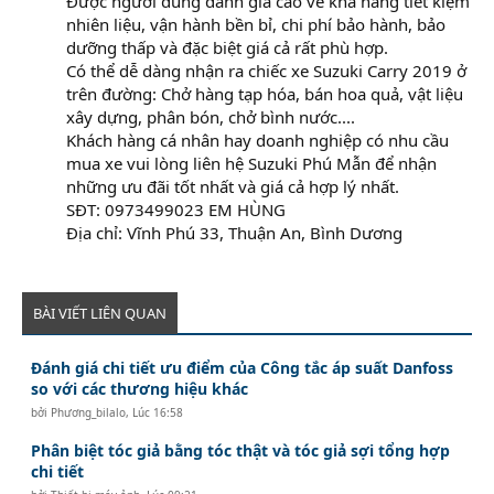
Được người dùng đánh giá cao về khả năng tiết kiệm
nhiên liệu, vận hành bền bỉ, chi phí bảo hành, bảo
dưỡng thấp và đặc biệt giá cả rất phù hợp.
Có thể dễ dàng nhận ra chiếc xe Suzuki Carry 2019 ở
trên đường: Chở hàng tạp hóa, bán hoa quả, vật liệu
xây dựng, phân bón, chở bình nước....
Khách hàng cá nhân hay doanh nghiệp có nhu cầu
mua xe vui lòng liên hệ Suzuki Phú Mẫn để nhận
những ưu đãi tốt nhất và giá cả hợp lý nhất.
SĐT: 0973499023 EM HÙNG
Địa chỉ: Vĩnh Phú 33, Thuận An, Bình Dương
BÀI VIẾT LIÊN QUAN
Đánh giá chi tiết ưu điểm của Công tắc áp suất Danfoss
so với các thương hiệu khác
bởi
Phương_bilalo
,
Lúc 16:58
Phân biệt tóc giả bằng tóc thật và tóc giả sợi tổng hợp
chi tiết