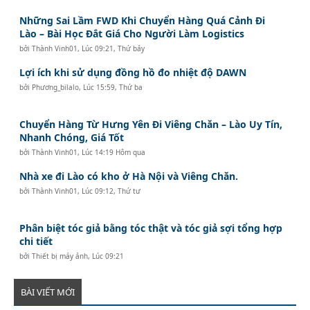
Những Sai Lầm FWD Khi Chuyển Hàng Quá Cảnh Đi
Lào – Bài Học Đắt Giá Cho Người Làm Logistics
bởi
Thành Vinh01
,
Lúc 09:21, Thứ bảy
Lợi ích khi sử dụng đồng hồ đo nhiệt độ DAWN
bởi
Phương_bilalo
,
Lúc 15:59, Thứ ba
Chuyển Hàng Từ Hưng Yên Đi Viêng Chăn – Lào Uy Tín,
Nhanh Chóng, Giá Tốt
bởi
Thành Vinh01
,
Lúc 14:19 Hôm qua
Nhà xe đi Lào có kho ở Hà Nội và Viêng Chăn.
bởi
Thành Vinh01
,
Lúc 09:12, Thứ tư
Phân biệt tóc giả bằng tóc thật và tóc giả sợi tổng hợp
chi tiết
bởi
Thiết bị máy ảnh
,
Lúc 09:21
BÀI VIẾT MỚI