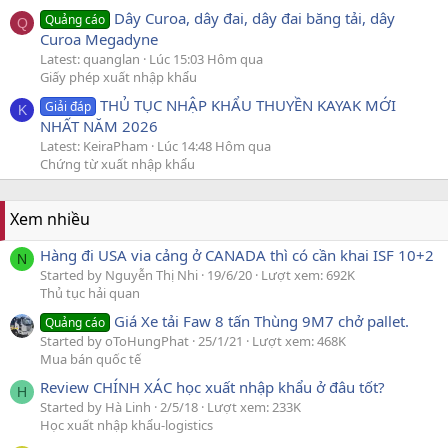
Dây Curoa, dây đai, dây đai băng tải, dây
Quảng cáo
Q
Curoa Megadyne
Latest: quanglan
Lúc 15:03 Hôm qua
Giấy phép xuất nhập khẩu
THỦ TỤC NHẬP KHẨU THUYỀN KAYAK MỚI
Giải đáp
K
NHẤT NĂM 2026
Latest: KeiraPham
Lúc 14:48 Hôm qua
Chứng từ xuất nhập khẩu
Xem nhiều
Hàng đi USA via cảng ở CANADA thì có cần khai ISF 10+2
N
Started by Nguyễn Thị Nhi
19/6/20
Lượt xem: 692K
Thủ tục hải quan
Giá Xe tải Faw 8 tấn Thùng 9M7 chở pallet.
Quảng cáo
Started by oToHungPhat
25/1/21
Lượt xem: 468K
Mua bán quốc tế
Review CHÍNH XÁC học xuất nhập khẩu ở đâu tốt?
H
Started by Hà Linh
2/5/18
Lượt xem: 233K
Học xuất nhập khẩu-logistics