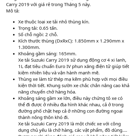
Carry 2019 với giá rẻ trong Tháng 5 này.
Mô tả:
Xe thuộc loại xe tải nhỏ thùng kín.
Trọng tải: 0.65 tấn.
Số chỗ ngồi: 2 chỗ.
Kích thước thùng (DxRxC): 1.850mm x 1.290mm x
1.300mm.
Khoảng gầm sáng: 165mm.
Xe tải Suzuki Carry 2019 sử dụng động cơ 4 xi lanh,
1L đạt tiêu chuẩn Euro IV phun xăng điện tử giúp tiết
kiệm nhiên liệu và vận hành mạnh mẽ.
Thùng xe làm từ thép mạ kẽm phù hợp với mọi điều
kiện thời tiết. Khung sườn xe chắc chắn nâng cao khả
năng chuyển chở hàng hóa.
Khoảng sáng gầm xe lớn, điều này chứng tỏ xe có
thể đi được ở nhiều địa hình khác nhau, cả ở trong
đường phố chật hẹp cả ở những con đường ngoại
thành nông thôn khó đi.
Xe tải Suzuki Carry 2019 là một chiếc xe với công
dụng chủ yếu là chở hàng, các vật phẩm, đồ dùng....