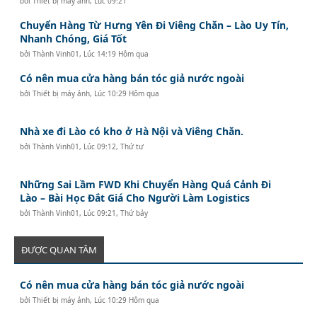
bởi
Thiết bị máy ảnh
,
Lúc 09:21
Chuyển Hàng Từ Hưng Yên Đi Viêng Chăn – Lào Uy Tín,
Nhanh Chóng, Giá Tốt
bởi
Thành Vinh01
,
Lúc 14:19 Hôm qua
Có nên mua cửa hàng bán tóc giả nước ngoài
bởi
Thiết bị máy ảnh
,
Lúc 10:29 Hôm qua
Nhà xe đi Lào có kho ở Hà Nội và Viêng Chăn.
bởi
Thành Vinh01
,
Lúc 09:12, Thứ tư
Những Sai Lầm FWD Khi Chuyển Hàng Quá Cảnh Đi
Lào – Bài Học Đắt Giá Cho Người Làm Logistics
bởi
Thành Vinh01
,
Lúc 09:21, Thứ bảy
ĐƯỢC QUAN TÂM
Có nên mua cửa hàng bán tóc giả nước ngoài
bởi
Thiết bị máy ảnh
,
Lúc 10:29 Hôm qua