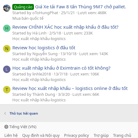
Giá Xe tải Faw 8 tấn Thùng 9M7 chở pallet.
Quảng cáo
Started by oToHungPhat
25/1/21
Lượt xem: 468K
Mua bán quốc tế
Review CHÍNH XÁC học xuất nhập khẩu ở đâu tốt?
H
Started by Hà Linh
2/5/18
Lượt xem: 233K
Học xuất nhập khẩu-logistics
Review học logistics ở đâu tốt
N
Started by Nguyễn Sung
13/10/18
Lượt xem: 143K
Học xuất nhập khẩu-logistics
Học xuất nhập khẩu ở Eximtrain có tốt không?
L
Started by linhle2018
13/7/18
Lượt xem: 106K
Học xuất nhập khẩu-logistics
Review học xuất nhập khẩu – logistics online ở đâu tốt
T
Started by Thành Dung
3/3/20
Lượt xem: 66K
Học xuất nhập khẩu-logistics
Thủ tục hải quan
Tiếng Việt (VN)
Liên hệ
Quy định và Nội quy
Privacy policy
Trợ giúp
Trang chủ