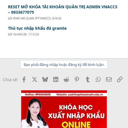
RESET MỞ KHÓA TÀI KHOẢN QUẢN TRỊ ADMIN VNACCS
– 0933677075
bởi
KHAI HAI QUAN FPT.VNACCS
,
8/4/26
Thủ tục nhập khẩu đá granite
bởi
YenNhi38
,
17/3/26
Bạn phải đăng nhập hoặc đăng ký để bình luận.
Facebook
X
Bluesky
LinkedIn
Reddit
Pinterest
Tumblr
WhatsApp
Email
Li
Chia sẻ: