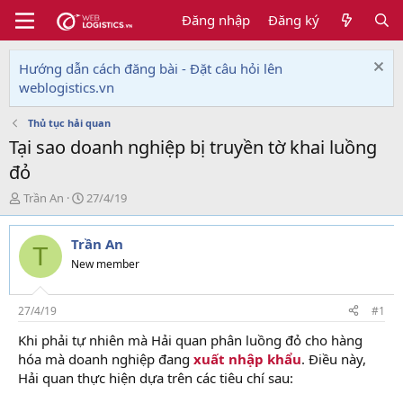
Đăng nhập
Đăng ký
Hướng dẫn cách đăng bài - Đặt câu hỏi lên
weblogistics.vn
Thủ tục hải quan
Tại sao doanh nghiệp bị truyền tờ khai luồng
đỏ
T
N
Trần An
27/4/19
h
g
r
à
Trần An
e
y
T
a
g
New member
d
ử
s
i
t
27/4/19
#1
a
Khi phải tự nhiên mà Hải quan phân luồng đỏ cho hàng
r
hóa mà doanh nghiệp đang
xuất nhập khẩu
. Điều này,
t
e
Hải quan thực hiện dựa trên các tiêu chí sau:
r