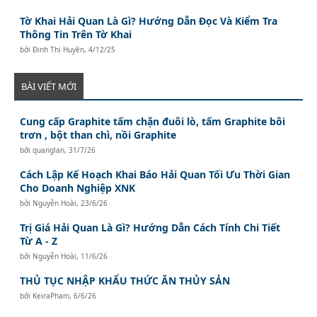
Tờ Khai Hải Quan Là Gì? Hướng Dẫn Đọc Và Kiểm Tra
Thông Tin Trên Tờ Khai
bởi
Đinh Thị Huyền
,
4/12/25
BÀI VIẾT MỚI
Cung cấp Graphite tấm chặn đuôi lò, tấm Graphite bôi
trơn , bột than chì, nồi Graphite
bởi
quanglan
,
31/7/26
Cách Lập Kế Hoạch Khai Báo Hải Quan Tối Ưu Thời Gian
Cho Doanh Nghiệp XNK
bởi
Nguyễn Hoài
,
23/6/26
Trị Giá Hải Quan Là Gì? Hướng Dẫn Cách Tính Chi Tiết
Từ A - Z
bởi
Nguyễn Hoài
,
11/6/26
THỦ TỤC NHẬP KHẨU THỨC ĂN THỦY SẢN
bởi
KeiraPham
,
6/6/26