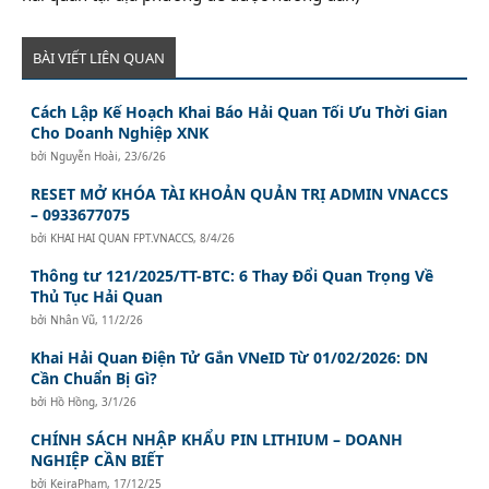
BÀI VIẾT LIÊN QUAN
Cách Lập Kế Hoạch Khai Báo Hải Quan Tối Ưu Thời Gian
Cho Doanh Nghiệp XNK
bởi
Nguyễn Hoài
,
23/6/26
RESET MỞ KHÓA TÀI KHOẢN QUẢN TRỊ ADMIN VNACCS
– 0933677075
bởi
KHAI HAI QUAN FPT.VNACCS
,
8/4/26
Thông tư 121/2025/TT-BTC: 6 Thay Đổi Quan Trọng Về
Thủ Tục Hải Quan
bởi
Nhân Vũ
,
11/2/26
Khai Hải Quan Điện Tử Gắn VNeID Từ 01/02/2026: DN
Cần Chuẩn Bị Gì?
bởi
Hồ Hồng
,
3/1/26
CHÍNH SÁCH NHẬP KHẨU PIN LITHIUM – DOANH
NGHIỆP CẦN BIẾT
bởi
KeiraPham
,
17/12/25