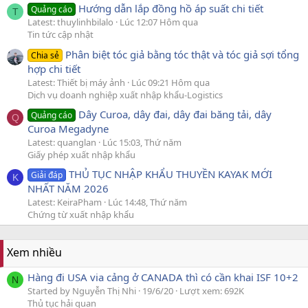
Hướng dẫn lắp đồng hồ áp suất chi tiết
Quảng cáo
T
Latest: thuylinhbilalo
Lúc 12:07 Hôm qua
Tin tức cập nhật
Phân biệt tóc giả bằng tóc thật và tóc giả sợi tổng
Chia sẻ
hợp chi tiết
Latest: Thiết bị máy ảnh
Lúc 09:21 Hôm qua
Dịch vụ doanh nghiệp xuất nhập khẩu-Logistics
Dây Curoa, dây đai, dây đai băng tải, dây
Quảng cáo
Q
Curoa Megadyne
Latest: quanglan
Lúc 15:03, Thứ năm
Giấy phép xuất nhập khẩu
THỦ TỤC NHẬP KHẨU THUYỀN KAYAK MỚI
Giải đáp
K
NHẤT NĂM 2026
Latest: KeiraPham
Lúc 14:48, Thứ năm
Chứng từ xuất nhập khẩu
Xem nhiều
Hàng đi USA via cảng ở CANADA thì có cần khai ISF 10+2
N
Started by Nguyễn Thị Nhi
19/6/20
Lượt xem: 692K
Thủ tục hải quan