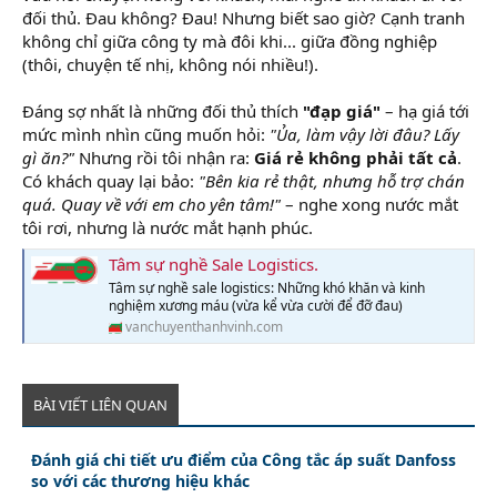
đối thủ. Đau không? Đau! Nhưng biết sao giờ? Cạnh tranh
không chỉ giữa công ty mà đôi khi... giữa đồng nghiệp
(thôi, chuyện tế nhị, không nói nhiều!).
Đáng sợ nhất là những đối thủ thích
"đạp giá"
– hạ giá tới
mức mình nhìn cũng muốn hỏi:
"Ủa, làm vậy lời đâu? Lấy
gì ăn?"
Nhưng rồi tôi nhận ra:
Giá rẻ không phải tất cả
.
Có khách quay lại bảo:
"Bên kia rẻ thật, nhưng hỗ trợ chán
quá. Quay về với em cho yên tâm!"
– nghe xong nước mắt
tôi rơi, nhưng là nước mắt hạnh phúc.
Tâm sự nghề Sale Logistics.
Tâm sự nghề sale logistics: Những khó khăn và kinh
nghiệm xương máu (vừa kể vừa cười để đỡ đau)
vanchuyenthanhvinh.com
BÀI VIẾT LIÊN QUAN
Đánh giá chi tiết ưu điểm của Công tắc áp suất Danfoss
so với các thương hiệu khác