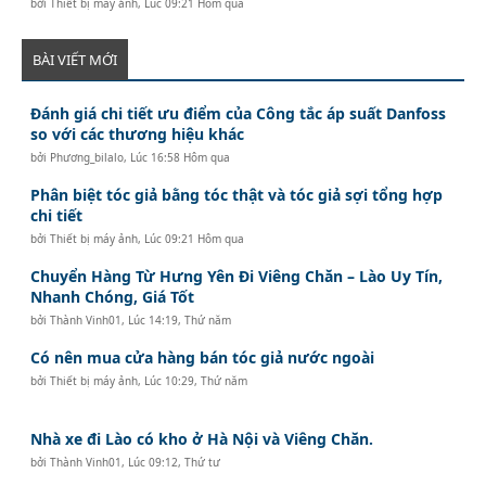
bởi
Thiết bị máy ảnh
,
Lúc 09:21 Hôm qua
BÀI VIẾT MỚI
Đánh giá chi tiết ưu điểm của Công tắc áp suất Danfoss
so với các thương hiệu khác
bởi
Phương_bilalo
,
Lúc 16:58 Hôm qua
Phân biệt tóc giả bằng tóc thật và tóc giả sợi tổng hợp
chi tiết
bởi
Thiết bị máy ảnh
,
Lúc 09:21 Hôm qua
Chuyển Hàng Từ Hưng Yên Đi Viêng Chăn – Lào Uy Tín,
Nhanh Chóng, Giá Tốt
bởi
Thành Vinh01
,
Lúc 14:19, Thứ năm
Có nên mua cửa hàng bán tóc giả nước ngoài
bởi
Thiết bị máy ảnh
,
Lúc 10:29, Thứ năm
Nhà xe đi Lào có kho ở Hà Nội và Viêng Chăn.
bởi
Thành Vinh01
,
Lúc 09:12, Thứ tư