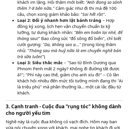
khách im lặng. Hỏi thăm mới biết:
"Anh đang so sánh
thêm 7-8 bên nữa."
Cảm giác như đi thi mà đề 100
câu, chọn xong giám khảo bảo:
"Sai hết rồi!"
.
Loại 2: Đổi ý nhanh hơn lật bánh tráng
– Hợp
đồng ký xong, lịch hẹn vận chuyển chuẩn bị kỹ
lưỡng, tự dưng khách nhắn:
"Bên em hoãn lại nhé, để
tháng sau!"
Bao công sức "đổ sông đổ biển", chỉ biết
cười gượng:
"Dạ, không sao ạ..."
(trong lòng thầm
nhủ:
"Tháng sau mà huỷ nữa là em chuyển nghề bán
trà sữa luôn!"
)
Loại 3: Siêu thắc mắc
– "Sao từ Bình Dương qua
Phnom Penh mất 2 ngày? Không đi đường tắt được
à?"; "Phí này cao thế, giảm cho anh xíu đi!" – Có lần
khách hỏi nhiều đến mức tôi tưởng mình đang thi "Ai
là triệu phú" mà phần thưởng là... một cái lắc đầu từ
khách.
3. Cạnh tranh - Cuộc đua "rụng tóc" không dành
cho người yếu tim
Nghề này là cuộc đua không có vạch đích. Hôm nay bạn
vừa nói chuyện xong với khách, mai nghe tin khách đi với