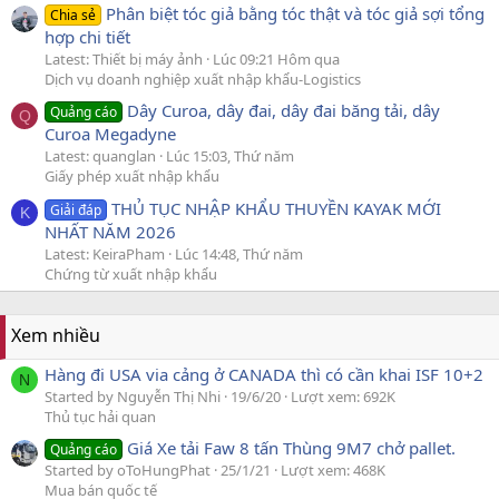
Phân biệt tóc giả bằng tóc thật và tóc giả sợi tổng
Chia sẻ
hợp chi tiết
Latest: Thiết bị máy ảnh
Lúc 09:21 Hôm qua
Dịch vụ doanh nghiệp xuất nhập khẩu-Logistics
Dây Curoa, dây đai, dây đai băng tải, dây
Quảng cáo
Q
Curoa Megadyne
Latest: quanglan
Lúc 15:03, Thứ năm
Giấy phép xuất nhập khẩu
THỦ TỤC NHẬP KHẨU THUYỀN KAYAK MỚI
Giải đáp
K
NHẤT NĂM 2026
Latest: KeiraPham
Lúc 14:48, Thứ năm
Chứng từ xuất nhập khẩu
Xem nhiều
Hàng đi USA via cảng ở CANADA thì có cần khai ISF 10+2
N
Started by Nguyễn Thị Nhi
19/6/20
Lượt xem: 692K
Thủ tục hải quan
Giá Xe tải Faw 8 tấn Thùng 9M7 chở pallet.
Quảng cáo
Started by oToHungPhat
25/1/21
Lượt xem: 468K
Mua bán quốc tế