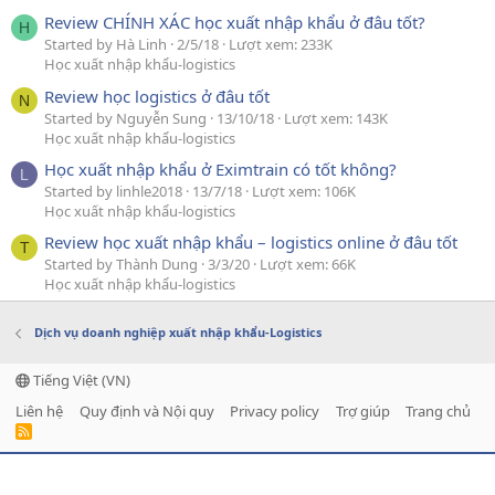
Review CHÍNH XÁC học xuất nhập khẩu ở đâu tốt?
H
Started by Hà Linh
2/5/18
Lượt xem: 233K
Học xuất nhập khẩu-logistics
Review học logistics ở đâu tốt
N
Started by Nguyễn Sung
13/10/18
Lượt xem: 143K
Học xuất nhập khẩu-logistics
Học xuất nhập khẩu ở Eximtrain có tốt không?
L
Started by linhle2018
13/7/18
Lượt xem: 106K
Học xuất nhập khẩu-logistics
Review học xuất nhập khẩu – logistics online ở đâu tốt
T
Started by Thành Dung
3/3/20
Lượt xem: 66K
Học xuất nhập khẩu-logistics
Dịch vụ doanh nghiệp xuất nhập khẩu-Logistics
Tiếng Việt (VN)
Liên hệ
Quy định và Nội quy
Privacy policy
Trợ giúp
Trang chủ
R
S
S