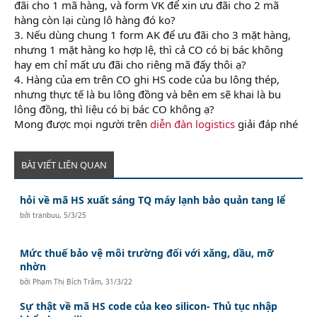
đãi cho 1 mã hàng, và form VK để xin ưu đãi cho 2 mã
hàng còn lại cùng lô hàng đó ko?
3. Nếu dùng chung 1 form AK để ưu đãi cho 3 mặt hàng,
nhưng 1 mặt hàng ko hợp lệ, thì cả CO có bị bác không
hay em chỉ mất ưu đãi cho riêng mã đấy thôi ạ?
4. Hàng của em trên CO ghi HS code của bu lông thép,
nhưng thực tế là bu lông đồng và bên em sẽ khai là bu
lông đồng, thì liệu có bị bác CO không ạ?
Mong được mọi người trên
diễn đàn logistics
giải đáp nhé
BÀI VIẾT LIÊN QUAN
hỏi về mã HS xuất sáng TQ máy lạnh bảo quản tang lể
bởi
tranbuu
,
5/3/25
Mức thuế bảo vệ môi trường đối với xăng, dầu, mỡ
nhờn
bởi
Phạm Thị Bích Trâm
,
31/3/22
Sự thật về mã HS code của keo silicon- Thủ tục nhập