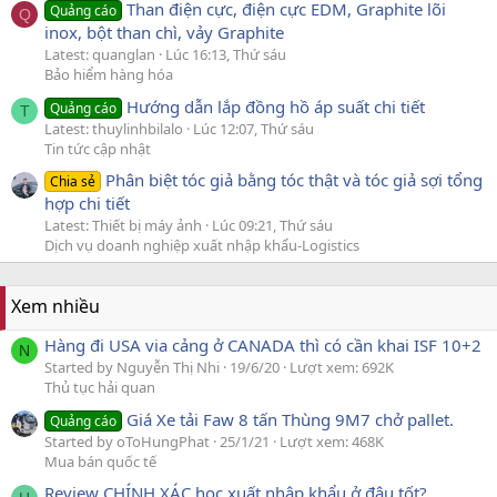
Than điện cực, điện cực EDM, Graphite lõi
Quảng cáo
Q
inox, bột than chì, vảy Graphite
Latest: quanglan
Lúc 16:13, Thứ sáu
Bảo hiểm hàng hóa
Hướng dẫn lắp đồng hồ áp suất chi tiết
Quảng cáo
T
Latest: thuylinhbilalo
Lúc 12:07, Thứ sáu
Tin tức cập nhật
Phân biệt tóc giả bằng tóc thật và tóc giả sợi tổng
Chia sẻ
hợp chi tiết
Latest: Thiết bị máy ảnh
Lúc 09:21, Thứ sáu
Dịch vụ doanh nghiệp xuất nhập khẩu-Logistics
Xem nhiều
Hàng đi USA via cảng ở CANADA thì có cần khai ISF 10+2
N
Started by Nguyễn Thị Nhi
19/6/20
Lượt xem: 692K
Thủ tục hải quan
Giá Xe tải Faw 8 tấn Thùng 9M7 chở pallet.
Quảng cáo
Started by oToHungPhat
25/1/21
Lượt xem: 468K
Mua bán quốc tế
Review CHÍNH XÁC học xuất nhập khẩu ở đâu tốt?