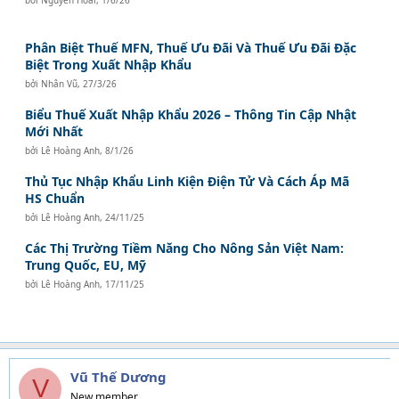
Phân Biệt Thuế MFN, Thuế Ưu Đãi Và Thuế Ưu Đãi Đặc
Biệt Trong Xuất Nhập Khẩu
bởi
Nhân Vũ
,
27/3/26
Biểu Thuế Xuất Nhập Khẩu 2026 – Thông Tin Cập Nhật
Mới Nhất
bởi
Lê Hoàng Anh
,
8/1/26
Thủ Tục Nhập Khẩu Linh Kiện Điện Tử Và Cách Áp Mã
HS Chuẩn
bởi
Lê Hoàng Anh
,
24/11/25
Các Thị Trường Tiềm Năng Cho Nông Sản Việt Nam:
Trung Quốc, EU, Mỹ
bởi
Lê Hoàng Anh
,
17/11/25
Vũ Thế Dương
V
New member