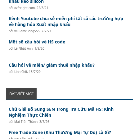
khẩu keo silicon
bởi
ozfreight.com
,
22/5/21
Kênh Youtube chia sẻ miễn phí tất cả các trường hợp
về hàng hóa Xuất nhập khẩu
bởi
williamcuong555
,
7/2/21
Một số câu hỏi về HS code
bởi
Lê Nhật Anh
,
1/9/20
Câu hỏi về miễn/ giảm thuế nhập khẩu?
bởi
Linh Chii
,
13/7/20
BÀI VIẾT MỚI
Chú Giải Bổ Sung SEN Trong Tra Cứu Mã HS: Kinh
Nghiệm Thực Chiến
bởi
Mai Tiến Thành
,
3/7/26
Free Trade Zone (Khu Thương Mại Tự Do) Là Gì?
bởi
Nguyễn Hoài
,
1/6/26