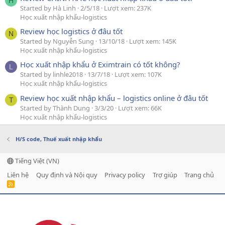
H
Started by Hà Linh
2/5/18
Lượt xem: 237K
Học xuất nhập khẩu-logistics
Review học logistics ở đâu tốt
N
Started by Nguyễn Sung
13/10/18
Lượt xem: 145K
Học xuất nhập khẩu-logistics
Học xuất nhập khẩu ở Eximtrain có tốt không?
L
Started by linhle2018
13/7/18
Lượt xem: 107K
Học xuất nhập khẩu-logistics
Review học xuất nhập khẩu – logistics online ở đâu tốt
T
Started by Thành Dung
3/3/20
Lượt xem: 66K
Học xuất nhập khẩu-logistics
H/S code, Thuế xuất nhập khẩu
Tiếng Việt (VN)
Liên hệ
Quy định và Nội quy
Privacy policy
Trợ giúp
Trang chủ
R
S
S