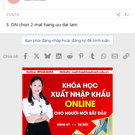
21/5/19
#2
3. DN chọn 2 mat hang uu dai lam
Bạn phải đăng nhập hoặc đăng ký để bình luận.
Facebook
X
Bluesky
LinkedIn
Reddit
Pinterest
Tumblr
WhatsApp
Email
Li
Chia sẻ: