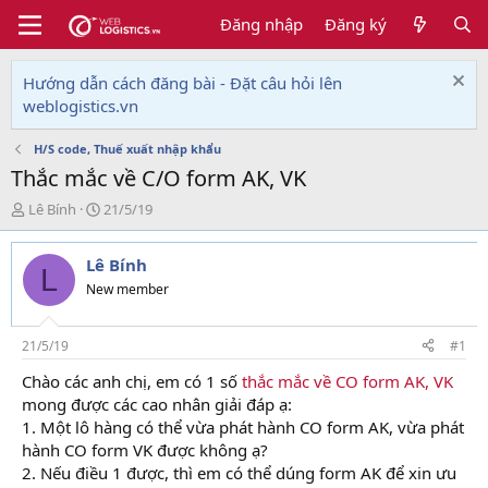
Đăng nhập
Đăng ký
Hướng dẫn cách đăng bài - Đặt câu hỏi lên
weblogistics.vn
H/S code, Thuế xuất nhập khẩu
Thắc mắc về C/O form AK, VK
T
N
Lê Bính
21/5/19
h
g
r
à
Lê Bính
e
y
L
a
g
New member
d
ử
s
i
t
21/5/19
#1
a
Chào các anh chị, em có 1 số
thắc mắc về CO form AK, VK
r
mong được các cao nhân giải đáp ạ:
t
e
1. Một lô hàng có thể vừa phát hành CO form AK, vừa phát
r
hành CO form VK được không ạ?
2. Nếu điều 1 được, thì em có thể dúng form AK để xin ưu