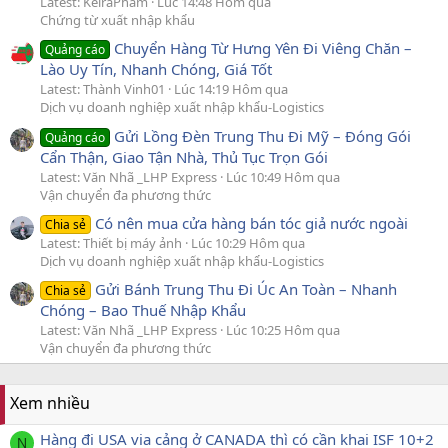
Latest: KeiraPham
Lúc 14:48 Hôm qua
Chứng từ xuất nhập khẩu
Chuyển Hàng Từ Hưng Yên Đi Viêng Chăn –
Quảng cáo
Lào Uy Tín, Nhanh Chóng, Giá Tốt
Latest: Thành Vinh01
Lúc 14:19 Hôm qua
Dịch vụ doanh nghiệp xuất nhập khẩu-Logistics
Gửi Lồng Đèn Trung Thu Đi Mỹ – Đóng Gói
Quảng cáo
Cẩn Thận, Giao Tận Nhà, Thủ Tục Trọn Gói
Latest: Văn Nhã _LHP Express
Lúc 10:49 Hôm qua
Vận chuyển đa phương thức
Có nên mua cửa hàng bán tóc giả nước ngoài
Chia sẻ
Latest: Thiết bị máy ảnh
Lúc 10:29 Hôm qua
Dịch vụ doanh nghiệp xuất nhập khẩu-Logistics
Gửi Bánh Trung Thu Đi Úc An Toàn – Nhanh
Chia sẻ
Chóng – Bao Thuế Nhập Khẩu
Latest: Văn Nhã _LHP Express
Lúc 10:25 Hôm qua
Vận chuyển đa phương thức
Xem nhiều
Hàng đi USA via cảng ở CANADA thì có cần khai ISF 10+2
N