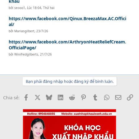
khẩu
bởi
seooo1
,
Lúc 18:04, Thứ hai
https://www.facebook.com/Qinux.BreezaMax.AC.Offici
al/
bởi
Mariasgilbert
,
23/7/26
https://www.facebook.com/ArthryonHeatReliefCream.
OfficialPage/
bởi
Winifredgilberts
,
21/7/26
Bạn phải đăng nhập hoặc đăng ký để bình luận.
Facebook
X
Bluesky
LinkedIn
Reddit
Pinterest
Tumblr
WhatsApp
Email
Li
Chia sẻ: