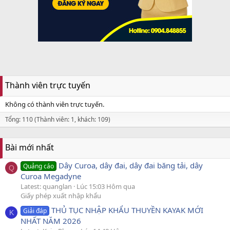
Thành viên trực tuyến
Không có thành viên trực tuyến.
Tổng: 110 (Thành viên: 1, khách: 109)
Bài mới nhất
Dây Curoa, dây đai, dây đai băng tải, dây
Quảng cáo
Q
Curoa Megadyne
Latest: quanglan
Lúc 15:03 Hôm qua
Giấy phép xuất nhập khẩu
THỦ TỤC NHẬP KHẨU THUYỀN KAYAK MỚI
Giải đáp
K
NHẤT NĂM 2026