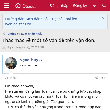
Đăng nhập
Đăng ký
Hướng dẫn cách đăng bài - Đặt câu hỏi lên
weblogistics.vn
Chứng từ xuất nhập khẩu
Thắc mắc về một số vấn đề trên vận đơn.
T
N
NgocThuy27
21/11/18
h
g
r
à
NgocThuy27
e
y
a
g
New member
d
ử
s
i
t
21/11/18
#1
a
Em chào anh/chị,
r
Hiện tại em đang làm luận văn về bộ chứng từ xuất nhập
t
e
khẩu, và có một vài câu hỏi thắc mắc mà em mong mọi
r
người có kinh nghiệm giải đáp giùm em:
+ B/L có thể chuyển nhượng trong trong trường hợp nào.