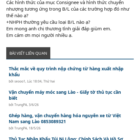
Các hình thức của mục Consignee và hình thức chuyển
nhượng tương ứng trong B/L của các trường hợp đó như
thế nào ạ?
+NHPH thường yêu cầu loại B/L nào ạ?
Em mong anh chị thương tình giải đáp giùm em.
Em cám ơn mọi người nhiều ạ.
BÀI VIẾT LIÊN QUAN
Thắc mắc về quy trình nộp chứng từ hàng xuất nhập
khẩu
bởi
seooo1
,
Lúc 18:04, Thứ hai
Vận chuyển máy móc sang Lào - Giấy tờ thủ tục cần
biết
bởi
TrungPA
,
3/6/26
Ghép hàng, vận chuyển hàng hóa nguyên xe từ Việt
Nam sang Lào 0853089321
bởi
TrungPA
,
18/5/26
Thủ Tục Nhập Khẩu Túi Ni Lông: Chính Sách Và Hồ Sơ