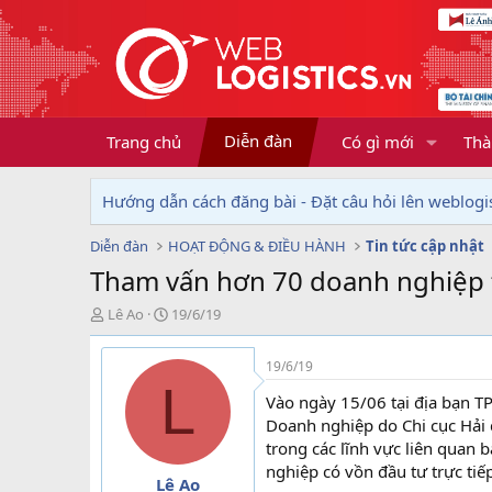
Diễn đàn
Trang chủ
Có gì mới
Thà
Hướng dẫn cách đăng bài - Đặt câu hỏi lên weblogis
Diễn đàn
HOẠT ĐỘNG & ĐIỀU HÀNH
Tin tức cập nhật
Tham vấn hơn 70 doanh nghiệp 
T
N
Lê Ao
19/6/19
h
g
r
à
19/6/19
e
y
L
a
g
Vào ngày 15/06 tại địa bạn T
d
ử
Doanh nghiệp do Chi cục Hải 
s
i
trong các lĩnh vực liên quan
t
nghiệp có vồn đầu tư trực tiế
a
Lê Ao
r