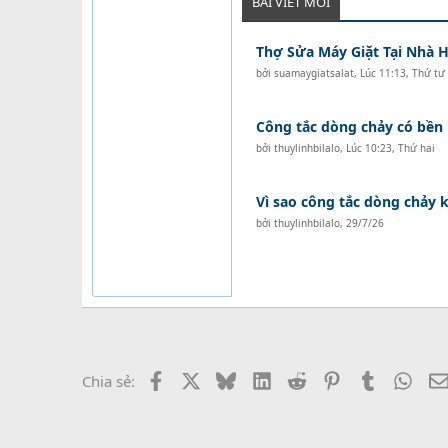
BÀI VIẾT MỚI
Thợ Sửa Máy Giặt Tại Nhà H
bởi
suamaygiatsalat
,
Lúc 11:13, Thứ tư
Công tắc dòng chảy có bền
bởi
thuylinhbilalo
,
Lúc 10:23, Thứ hai
Vì sao công tắc dòng chảy
bởi
thuylinhbilalo
,
29/7/26
Facebook
X
Bluesky
LinkedIn
Reddit
Pinterest
Tumblr
What
Chia sẻ: