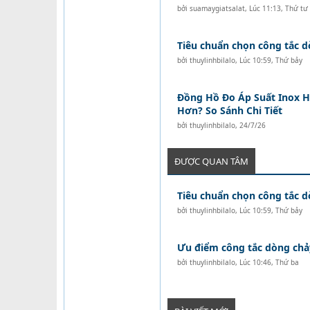
bởi
suamaygiatsalat
,
Lúc 11:13, Thứ tư
Tiêu chuẩn chọn công tắc 
bởi
thuylinhbilalo
,
Lúc 10:59, Thứ bảy
Đồng Hồ Đo Áp Suất Inox H
Hơn? So Sánh Chi Tiết
bởi
thuylinhbilalo
,
24/7/26
ĐƯỢC QUAN TÂM
Tiêu chuẩn chọn công tắc 
bởi
thuylinhbilalo
,
Lúc 10:59, Thứ bảy
Ưu điểm công tắc dòng chả
bởi
thuylinhbilalo
,
Lúc 10:46, Thứ ba