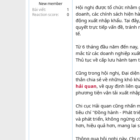
New member
t
Hội nghị được tổ chức nhằm gi
Bài viết
1
e
doanh, các chính sách hiện hà
Reaction score
0
r
động xuất nhập khẩu. Tại đây
quyết trực tiếp vấn đề, trán
tế.
Từ 6 tháng đầu năm đến nay, 
mắc từ các doanh nghiệp xuất
Thủ tục về cấp lưu hành tạm t
Cũng trong hội nghị, Đại diệ
thắn chia sẻ về những khó kh
hải quan
, về quy định liên 
phương tiện vận tải xuất nhập
Chi cục Hải quan cũng nhấn m
tiêu chí "Đồng hành - Phát tr
và phát triển, không ngừng c
hơn, hiệu quả hơn, mang lại 
Thông qua hội nghị này, Chi 