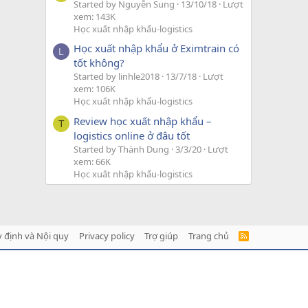
Started by Nguyễn Sung
13/10/18
Lượt
xem: 143K
Học xuất nhập khẩu-logistics
Học xuất nhập khẩu ở Eximtrain có
L
tốt không?
Started by linhle2018
13/7/18
Lượt
xem: 106K
Học xuất nhập khẩu-logistics
Review học xuất nhập khẩu –
T
logistics online ở đâu tốt
Started by Thành Dung
3/3/20
Lượt
xem: 66K
Học xuất nhập khẩu-logistics
 định và Nội quy
Privacy policy
Trợ giúp
Trang chủ
R
S
S