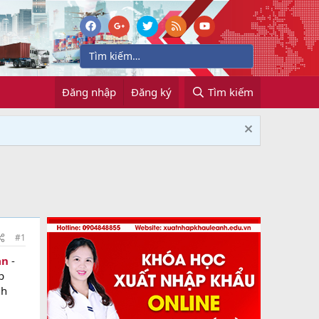
Đăng nhập
Đăng ký
Tìm kiếm
#1
an
-
p
nh