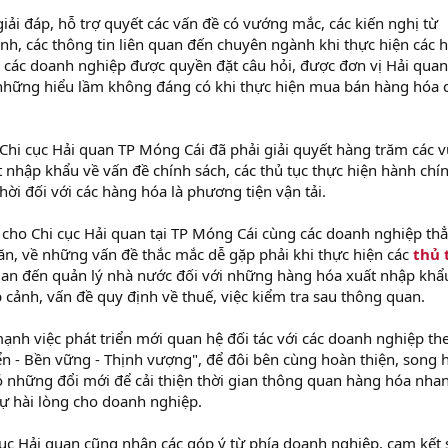
ải đáp, hỗ trợ quyết các vấn đề có vướng mắc, các kiến nghị từ
nh, các thông tin liên quan đến chuyên ngành khi thực hiện các 
, các doanh nghiệp được quyền đặt câu hỏi, được đơn vị Hải quan
h những hiểu lầm không đáng có khi thực hiện mua bán hàng hóa 
Chi cục Hải quan TP Móng Cái đã phải giải quyết hàng trăm các 
 nhập khẩu về vấn đề chính sách, các thủ tục thực hiện hành chín
hời đối với các hàng hóa là phương tiện vận tải.
n cho Chi cục Hải quan tại TP Móng Cái cùng các doanh nghiệp th
ăn, về những vấn đề thắc mắc dễ gặp phải khi thực hiện các
thủ 
quan đến quản lý nhà nước đối với những hàng hóa xuất nhập khẩ
 cảnh, vấn đề quy định về thuế, việc kiểm tra sau thông quan.
ạnh việc phát triển mới quan hệ đối tác với các doanh nghiệp th
iển - Bền vững - Thịnh vượng", để đôi bên cùng hoàn thiện, song 
ó những đổi mới để cải thiện thời gian thông quan hàng hóa nha
sự hài lòng cho doanh nghiệp.
cục Hải quan cũng nhận các góp ý từ phía doanh nghiệp, cam kết 