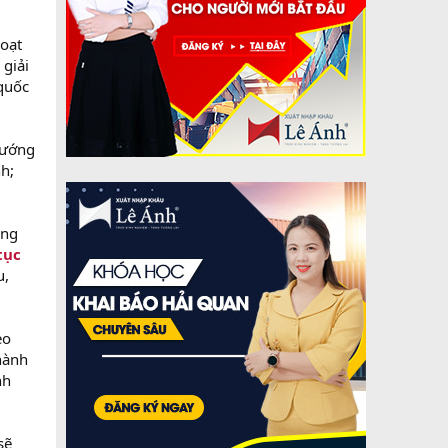
hoạt
 giải
quốc
vướng
h;
ẳng
tục
u,
eo
hành
nh
sẽ