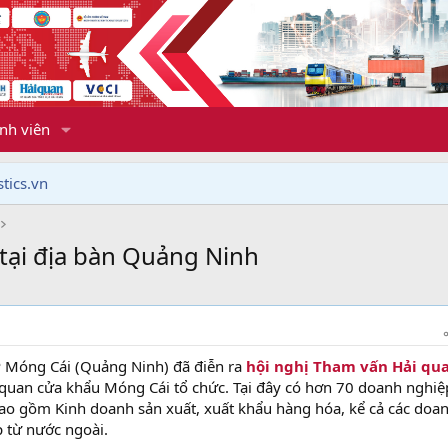
nh viên
tics.vn
tại địa bàn Quảng Ninh
P Móng Cái (Quảng Ninh) đã điễn ra
hội nghị Tham vấn Hải qu
quan cửa khẩu Móng Cái tổ chức. Tại đây có hơn 70 doanh nghiệ
 bao gồm Kinh doanh sản xuất, xuất khẩu hàng hóa, kể cả các doa
p từ nước ngoài.