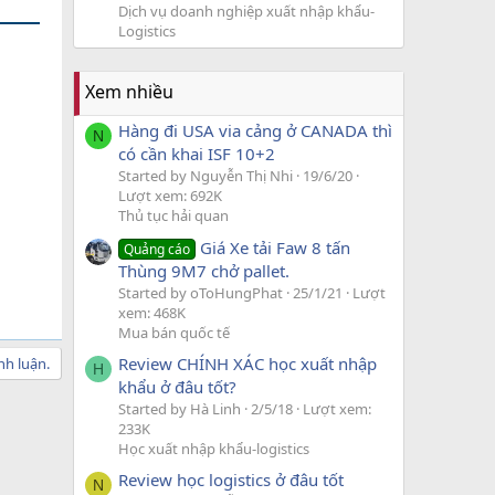
Dịch vụ doanh nghiệp xuất nhập khẩu-
Logistics
Xem nhiều
Hàng đi USA via cảng ở CANADA thì
N
có cần khai ISF 10+2
Started by Nguyễn Thị Nhi
19/6/20
Lượt xem: 692K
Thủ tục hải quan
Giá Xe tải Faw 8 tấn
Quảng cáo
Thùng 9M7 chở pallet.
Started by oToHungPhat
25/1/21
Lượt
xem: 468K
Mua bán quốc tế
Review CHÍNH XÁC học xuất nhập
nh luận.
H
khẩu ở đâu tốt?
Started by Hà Linh
2/5/18
Lượt xem:
233K
Học xuất nhập khẩu-logistics
Review học logistics ở đâu tốt
N