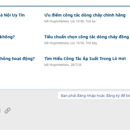
à Nội Uy Tín
Ưu điểm công tắc dòng chảy chính hãng
bởi
thuylinhbilalo
,
Lúc 10:46, Thứ ba
 không?
Tiêu chuẩn chọn công tắc dòng chảy đồng
bởi
thuylinhbilalo
,
Lúc 10:59, Thứ bảy
 không hoạt động?
Tìm Hiểu Công Tắc Áp Suất Trong Lò Hơi
bởi
thuylinhbilalo
,
28/7/26
Bạn phải đăng nhập hoặc đăng ký để bì
sApp
Email
Link