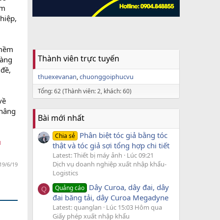
ảm
hiệp,
 mềm
Thành viên trực tuyến
dàng
 đề,
thuexevanan
chuonggoiphucvu
Tổng: 62 (Thành viên: 2, khách: 60)
về
 nâng
Bài mới nhất
Phân biệt tóc giả bằng tóc
Chia sẻ
u
thật và tóc giả sợi tổng hợp chi tiết
Latest: Thiết bị máy ảnh
Lúc 09:21
Dịch vụ doanh nghiệp xuất nhập khẩu-
19/6/19
Logistics
Dây Curoa, dây đai, dây
Quảng cáo
Q
đai băng tải, dây Curoa Megadyne
Latest: quanglan
Lúc 15:03 Hôm qua
Giấy phép xuất nhập khẩu