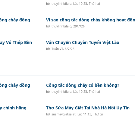
bởi
thuylinhbilalo
,
Lúc 10:23, Thứ hai
dòng chảy đồng
Vì sao công tắc dòng chảy không hoạt độ
bởi
thuylinhbilalo
,
29/7/26
ay Vỏ Thép Bền
Vận Chuyển Chuyên Tuyến Việt Lào
bởi
Tuấn VT
,
6/7/26
dòng chảy đồng
Công tắc dòng chảy có bền không?
bởi
thuylinhbilalo
,
Lúc 10:23, Thứ hai
y chính hãng
Thợ Sửa Máy Giặt Tại Nhà Hà Nội Uy Tín
bởi
suamaygiatsalat
,
Lúc 11:13, Thứ tư