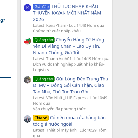
THỦ TỤC NHẬP KHẨU
Giải đáp
K
THUYỀN KAYAK MỚI NHẤT NĂM
2026
ng?
Latest: KeiraPham
Lúc 14:48 Hôm qua
Chứng từ xuất nhập khẩu
Chuyển Hàng Từ Hưng
Quảng cáo
Yên Đi Viêng Chăn – Lào Uy Tín,
Nhanh Chóng, Giá Tốt
Latest: Thành Vinh01
Lúc 14:19 Hôm qua
Dịch vụ doanh nghiệp xuất nhập khẩu-
Logistics
Gửi Lồng Đèn Trung Thu
Quảng cáo
Đi Mỹ – Đóng Gói Cẩn Thận, Giao
Tận Nhà, Thủ Tục Trọn Gói
Latest: Văn Nhã _LHP Express
Lúc 10:49
Hôm qua
Vận chuyển đa phương thức
Có nên mua cửa hàng bán
Chia sẻ
tóc giả nước ngoài
Latest: Thiết bị máy ảnh
Lúc 10:29 Hôm
qua