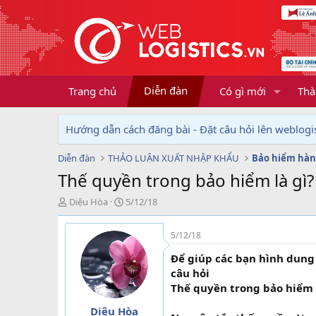
Diễn đàn
Trang chủ
Có gì mới
Thà
Hướng dẫn cách đăng bài - Đặt câu hỏi lên weblogis
Diễn đàn
THẢO LUẬN XUẤT NHẬP KHẨU
Bảo hiểm hàn
Thế quyền trong bảo hiểm là gì?
T
N
Diệu Hòa
5/12/18
h
g
r
à
5/12/18
e
y
a
g
Để giúp các bạn hình dung
d
ử
câu hỏi
s
i
Thế quyền trong bảo hiểm l
t
a
Diệu Hòa
r