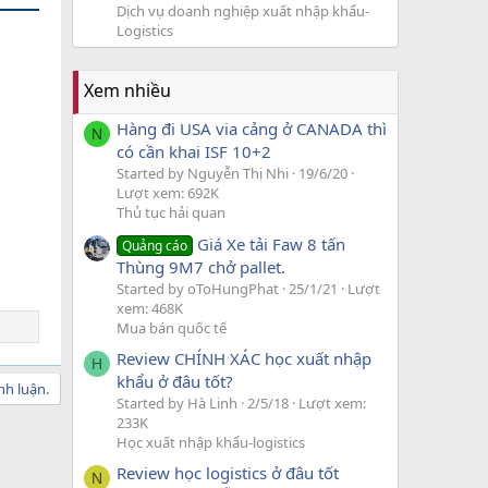
Dịch vụ doanh nghiệp xuất nhập khẩu-
Logistics
Xem nhiều
Hàng đi USA via cảng ở CANADA thì
N
có cần khai ISF 10+2
Started by Nguyễn Thị Nhi
19/6/20
Lượt xem: 692K
Thủ tục hải quan
Giá Xe tải Faw 8 tấn
Quảng cáo
Thùng 9M7 chở pallet.
Started by oToHungPhat
25/1/21
Lượt
xem: 468K
Mua bán quốc tế
Review CHÍNH XÁC học xuất nhập
H
khẩu ở đâu tốt?
nh luận.
Started by Hà Linh
2/5/18
Lượt xem:
233K
Học xuất nhập khẩu-logistics
Review học logistics ở đâu tốt
N