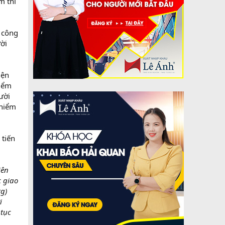
m thì
 công
ời
iện
hiểm
ười
 hiểm
 tiến
iên
c giao
g)
i
 tục