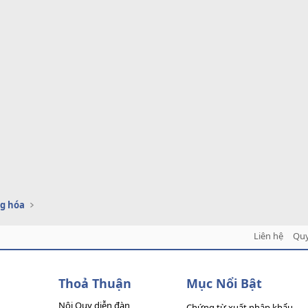
g hóa
Liên hệ
Quy
Thoả Thuận
Mục Nổi Bật
Nội Quy diễn đàn
Chứng từ xuất nhập khẩu