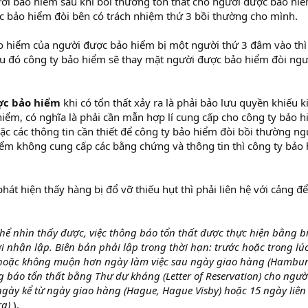
i bảo hiểm sau khi bồi thường tổn thất cho người được bảo hiể
 bảo hiểm đòi bên có trách nhiệm thứ 3 bồi thường cho mình.
o hiểm của người được bảo hiểm bị một người thứ 3 đâm vào thì
au đó công ty bảo hiểm sẽ thay mặt người được bảo hiểm đòi ngư
ợc bảo hiểm
khi có tổn thất xảy ra là phải bảo lưu quyền khiếu k
hiểm, có nghĩa là phải cần mẫn hợp lí cung cấp cho công ty bảo 
 các thông tin cần thiết để công ty bảo hiểm đòi bồi thường ng
ểm không cung cấp các bằng chứng và thông tin thì công ty bảo
át hiện thấy hàng bị đổ vỡ thiếu hụt thì phải liên hệ với cảng để
thể nhìn thấy được, việc thông báo tổn thất được thực hiện bằng b
nhận lập. Biên bản phải lập trong thời hạn: trước hoặc trong lú
 hoặc không muộn hơn ngày làm việc sau ngày giao hàng (Hambur
g báo tổn thất bằng Thư dự kháng (Letter of Reservation) cho ngườ
ngày kể từ ngày giao hàng (Hague, Hague Visby) hoặc 15 ngày liên
rg)
).