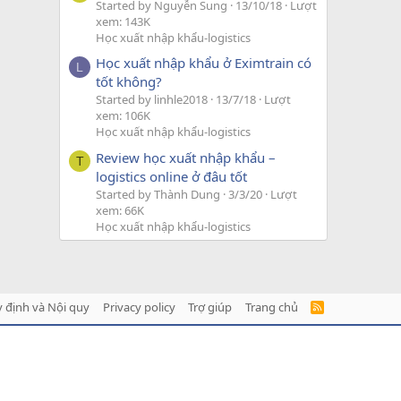
Started by Nguyễn Sung
13/10/18
Lượt
xem: 143K
Học xuất nhập khẩu-logistics
Học xuất nhập khẩu ở Eximtrain có
L
tốt không?
Started by linhle2018
13/7/18
Lượt
xem: 106K
Học xuất nhập khẩu-logistics
Review học xuất nhập khẩu –
T
logistics online ở đâu tốt
Started by Thành Dung
3/3/20
Lượt
xem: 66K
Học xuất nhập khẩu-logistics
 định và Nội quy
Privacy policy
Trợ giúp
Trang chủ
R
S
S