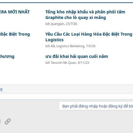
ERA MỚI NHẤT
Tổng kho nhập khẩu và phân phối tấm
Graphite cho lò quay xi măng
bởi
quanglan
,
25/7/26
Đặc Biệt Trong
Yêu Cầu Các Loại Hàng Hóa Đặc Biệt Trong
Logistics
bởi
ASL Logistics Marketing
,
7/5/26
i hương
ưu đãi khai hải quan cuối năm
bởi
Tansinh Hải Quan
,
9/11/23
ng
Bạn phải đăng nhập hoặc đăng ký để bì
sApp
Email
Link