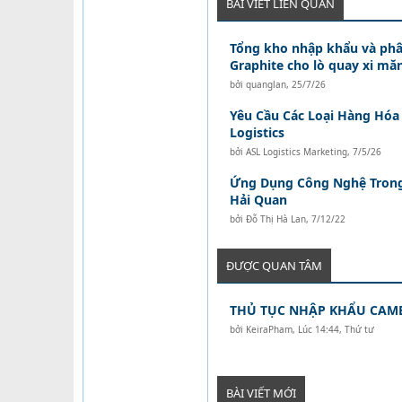
BÀI VIẾT LIÊN QUAN
Tổng kho nhập khẩu và phâ
Graphite cho lò quay xi mă
bởi
quanglan
,
25/7/26
Yêu Cầu Các Loại Hàng Hóa 
Logistics
bởi
ASL Logistics Marketing
,
7/5/26
Ứng Dụng Công Nghệ Trong
Hải Quan
bởi
Đỗ Thị Hà Lan
,
7/12/22
ĐƯỢC QUAN TÂM
THỦ TỤC NHẬP KHẨU CAM
bởi
KeiraPham
,
Lúc 14:44, Thứ tư
BÀI VIẾT MỚI