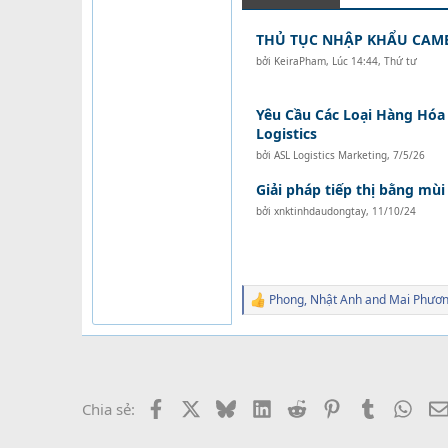
THỦ TỤC NHẬP KHẨU CAM
bởi
KeiraPham
,
Lúc 14:44, Thứ tư
Yêu Cầu Các Loại Hàng Hóa 
Logistics
bởi
ASL Logistics Marketing
,
7/5/26
Giải pháp tiếp thị bằng mù
bởi
xnktinhdaudongtay
,
11/10/24
Phong
,
Nhật Anh
and
Mai Phươ
R
e
a
c
t
i
o
Facebook
X
Bluesky
LinkedIn
Reddit
Pinterest
Tumblr
What
Chia sẻ:
n
s