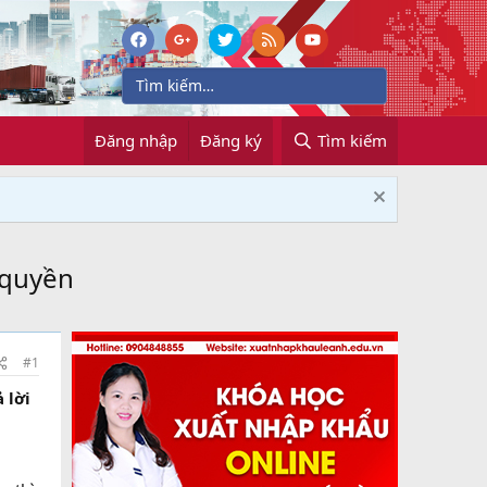
Đăng nhập
Đăng ký
Tìm kiếm
 quyền
#1
 lời