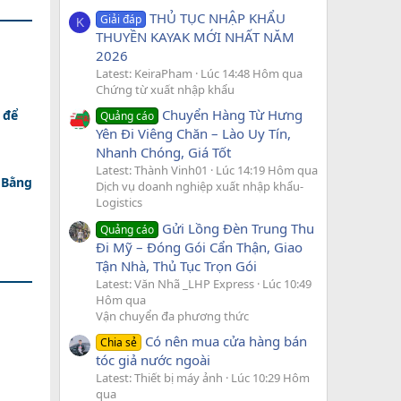
THỦ TỤC NHẬP KHẨU
Giải đáp
K
THUYỀN KAYAK MỚI NHẤT NĂM
2026
Latest: KeiraPham
Lúc 14:48 Hôm qua
Chứng từ xuất nhập khẩu
Chuyển Hàng Từ Hưng
 để
Quảng cáo
Yên Đi Viêng Chăn – Lào Uy Tín,
Nhanh Chóng, Giá Tốt
Latest: Thành Vinh01
Lúc 14:19 Hôm qua
 Bằng
Dịch vụ doanh nghiệp xuất nhập khẩu-
Logistics
Gửi Lồng Đèn Trung Thu
Quảng cáo
Đi Mỹ – Đóng Gói Cẩn Thận, Giao
Tận Nhà, Thủ Tục Trọn Gói
Latest: Văn Nhã _LHP Express
Lúc 10:49
Hôm qua
Vận chuyển đa phương thức
Có nên mua cửa hàng bán
Chia sẻ
tóc giả nước ngoài
Latest: Thiết bị máy ảnh
Lúc 10:29 Hôm
qua