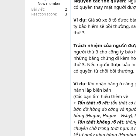
Nguyên tắc thế quyền:
Ngườ
New member
t
có quyền thay mặt người được
Bài viết
2
e
Reaction score
3
r
Ví dụ:
Giả sử xe ô tô được bả
ty bảo hiểm sẽ bồi thường, s
thứ 3.
Trách nhiệm của người đư
người thứ 3 cho công ty bảo 
những bằng chứng đi kèm hoặc
thứ 3. Nếu người được bảo hi
có quyền từ chối bồi thường.
Ví dụ:
Khi nhận hàng ở cảng ph
hành lập biên bản
(Các bạn tìm hiểu thêm về
+ Tổn thất rõ rệt:
tổn thất có 
bản dỡ hàng do cảng và người 
hàng (Hague, Hugue – Visby),
+ Tổn thất không rõ rệt
: thôn
chuyên chở trong thời hạn: 3 
kể từ ngày giao hàng (Hambu