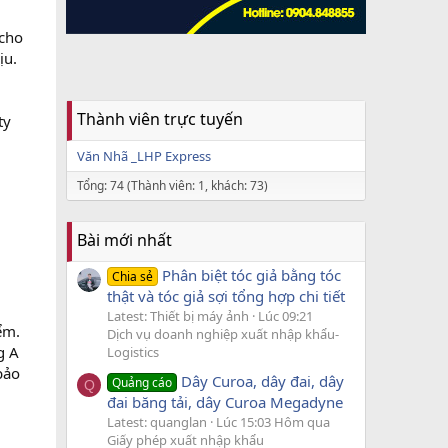
 cho
ịu.
Thành viên trực tuyến
ty
Văn Nhã _LHP Express
Tổng: 74 (Thành viên: 1, khách: 73)
Bài mới nhất
Phân biệt tóc giả bằng tóc
Chia sẻ
thật và tóc giả sợi tổng hợp chi tiết
Latest: Thiết bị máy ảnh
Lúc 09:21
ểm.
Dịch vụ doanh nghiệp xuất nhập khẩu-
g A
Logistics
bảo
Dây Curoa, dây đai, dây
Quảng cáo
Q
đai băng tải, dây Curoa Megadyne
Latest: quanglan
Lúc 15:03 Hôm qua
Giấy phép xuất nhập khẩu