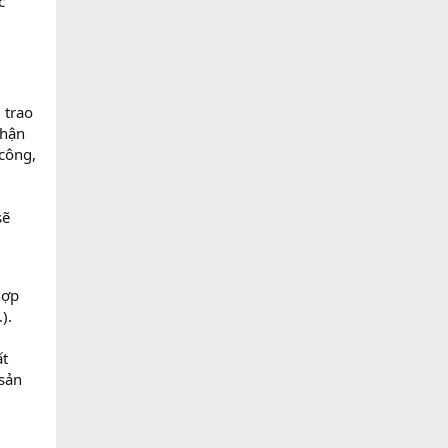
c
 trao
phận
 công,
sẽ
hợp
).
ất
 sản