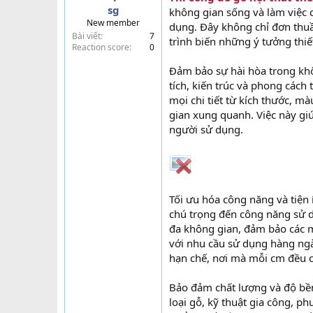
sg
không gian sống và làm việc 
t
New member
e
dụng. Đây không chỉ đơn thuần
Bài viết
7
r
trình biến những ý tưởng thiế
Reaction score
0
Đảm bảo sự hài hòa trong khô
tích, kiến trúc và phong cách t
mọi chi tiết từ kích thước, mà
gian xung quanh. Việc này gi
người sử dụng.
Tối ưu hóa công năng và tiện 
chú trọng đến công năng sử dụ
đa không gian, đảm bảo các m
với nhu cầu sử dụng hàng ngà
hạn chế, nơi mà mỗi cm đều 
Bảo đảm chất lượng và độ bền: 
loại gỗ, kỹ thuật gia công, p