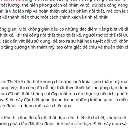
chất lượng, thể hiện phong cách cá nhân và tối ưu hóa công năng
 là việc lắp ráp và hoàn thiện các sản phẩm nội thất, mà còn là 
t kế thành hiện thực một cách chính xác và tinh tế nhất.
ng gian: Mỗi không gian đều có những đặc điểm riêng biệt về d
hiết kế. Khi thi công nội thất theo thiết kế, người thợ có thể tối ư
u sắc đến vật liệu sử dụng, để tạo ra sự hài hòa tuyệt đối với khô
úp tăng cường tính thẩm mỹ, tạo cảm giác dễ chịu và thuận tiện c
ích: Thiết kế nội thất không chỉ dừng lại ở khía cạnh thẩm mỹ mà
ng. Việc thi công đồ gỗ nội thất theo thiết kế cho phép tận dụng
ón đồ nội thất không chỉ đẹp mắt mà còn thực sự tiện ích, phù 
y. Điều này đặc biệt quan trọng trong những không gian có diện 
cần được sử dụng một cách hiệu quả.
Khi thi công đồ gỗ nội thất dựa trên thiết kế chi tiết, các yếu tố
hương pháp lắp đặt đều được tính toán cẩn thận. Điều này giúp sả