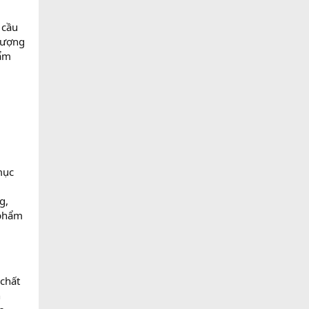
 cầu
 lượng
hẩm
mục
g,
 phẩm
 chất
n