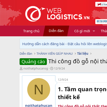
Diễn đàn
Trang chủ
Có gì mới
Thà
Hướng dẫn cách đăng bài - Đặt câu hỏi lên weblogis
Diễn đàn
THÀNH VIÊN GIÚP NHAU
Tài liệu
Thi công đồ gỗ nội thấ
Quảng cáo
T
N
noithatphucansg
12/9/24
h
g
r
à
12/9/24
e
y
N
a
g
1. Tầm quan trọng
d
ử
s
i
thiết kế​
t
a
noithatphucan
Thi công đồ gỗ nội thất the
r