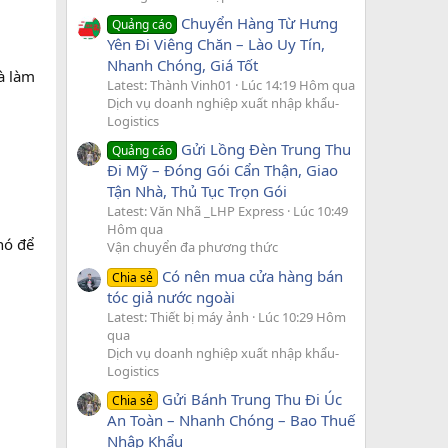
Chuyển Hàng Từ Hưng
Quảng cáo
Yên Đi Viêng Chăn – Lào Uy Tín,
Nhanh Chóng, Giá Tốt
à làm
Latest: Thành Vinh01
Lúc 14:19 Hôm qua
Dịch vụ doanh nghiệp xuất nhập khẩu-
Logistics
Gửi Lồng Đèn Trung Thu
Quảng cáo
Đi Mỹ – Đóng Gói Cẩn Thận, Giao
Tận Nhà, Thủ Tục Trọn Gói
Latest: Văn Nhã _LHP Express
Lúc 10:49
Hôm qua
hó để
Vận chuyển đa phương thức
Có nên mua cửa hàng bán
Chia sẻ
tóc giả nước ngoài
Latest: Thiết bị máy ảnh
Lúc 10:29 Hôm
qua
Dịch vụ doanh nghiệp xuất nhập khẩu-
Logistics
Gửi Bánh Trung Thu Đi Úc
Chia sẻ
An Toàn – Nhanh Chóng – Bao Thuế
Nhập Khẩu