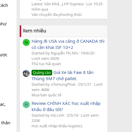
Latest: Văn Nhã _LHP Express
Lúc 10:25
cách
Hôm qua
Vận chuyển đa phương thức
 như
Xem nhiều
Hàng đi USA via cảng ở CANADA thì
N
có cần khai ISF 10+2
Started by Nguyễn Thị Nhi
19/6/20
được
Lượt xem: 692K
Thủ tục hải quan
Giá Xe tải Faw 8 tấn
Quảng cáo
Thùng 9M7 chở pallet.
Started by oToHungPhat
25/1/21
Lượt
xem: 468K
Mua bán quốc tế
Review CHÍNH XÁC học xuất nhập
ạc,
H
khẩu ở đâu tốt?
Started by Hà Linh
2/5/18
Lượt xem:
233K
 thân
Học xuất nhập khẩu-logistics