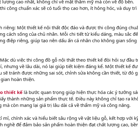
t lượng cao nhất, không chỉ về mặt thẩm mỹ mà còn về độ bền.
i công chuẩn xác sẽ có tuổi thọ cao hơn, ít hỏng hóc, và duy trì
h riêng: Một thiết kế nội thất độc đáo và được thi công đúng chu
ng cách sống của chủ nhân. Mỗi chi tiết từ kiểu dáng, màu sắc đ
ng điệp riêng, giúp tạo nên dấu ấn cá nhân cho không gian sống
: Mặc dù việc thi công đồ gỗ nội thất theo thiết kế đòi hỏi sự đầu 
í, nhưng về lâu dài, nó lại giúp tiết kiệm đáng kể. Một thiết kế đ
u sẽ tránh được những sai sót, chỉnh sửa không cần thiết, từ đó 
i gian hoàn thiện.
o thiết kế
là bước quan trọng giúp hiện thực hóa các ý tưởng s
giấy thành những sản phẩm thực tế. Điều này không chỉ tạo ra k
g mà còn mang lại giá trị lâu dài cả về thẩm mỹ và công năng.
ỉ mỉ, chính xác và hiểu biết sâu rộng về vật liệu gỗ, kết hợp với k
nh nghề để đảm bảo sản phẩm hoàn thiện đạt chất lượng cao, bề