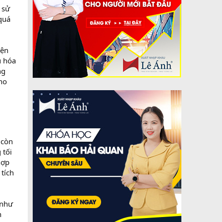
 sử
quá
iện
u hóa
ng
ho
 còn
 tối
hợp
tích
 như
n