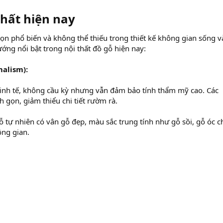
hất hiện nay​
họn phổ biến và không thể thiếu trong thiết kế không gian sống v
ướng nổi bật trong nội thất đồ gỗ hiện nay:
malism):
 tinh tế, không cầu kỳ nhưng vẫn đảm bảo tính thẩm mỹ cao. Các
 gọn, giảm thiểu chi tiết rườm rà.
 tự nhiên có vân gỗ đẹp, màu sắc trung tính như gỗ sồi, gỗ óc c
ông gian.