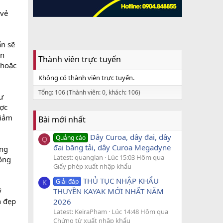
 vẻ
ẩn sẽ
ến
Thành viên trực tuyến
 hoặc
Không có thành viên trực tuyến.
Tổng: 106 (Thành viên: 0, khách: 106)
tư
ược
giảm
Bài mới nhất
Dây Curoa, dây đai, dây
Quảng cáo
Q
đai băng tải, dây Curoa Megadyne
áng
Latest: quanglan
Lúc 15:03 Hôm qua
hông
Giấy phép xuất nhập khẩu
THỦ TỤC NHẬP KHẨU
Giải đáp
K
ỹ
THUYỀN KAYAK MỚI NHẤT NĂM
n đẹp
2026
Latest: KeiraPham
Lúc 14:48 Hôm qua
Chứng từ xuất nhập khẩu