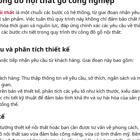
công đồ nội thất gỗ công nghiệp​
ội thất
là một chuỗi các bước có hệ thống, từ giai đoạn nhận yêu
ặt sản phẩm. Việc tuân thủ quy trình này không chỉ đảm bảo chất
hóa thời gian và nguồn lực, đáp ứng chính xác các yêu cầu về t
ác bước chi tiết trong quy trình thi công đồ gỗ nội thất:
u và phân tích thiết kế​
 việc tiếp nhận yêu cầu từ khách hàng. Giai đoạn này bao gồm:
hách hàng: Thu thập thông tin về yêu cầu, sở thích, ngân sách và 
 gian.
trên bản vẽ thiết kế, phân tích các yếu tố như kích thước, kiểu dán
ác chi tiết kỹ thuật để đảm bảo tính khả thi và sự hài hòa của sản
tổng thể.
ế​
 tưởng thiết kế nội thất hoặc bạn cần được tư vấn về phong cách,
đồ nội thất sao vừa đảm bảo công năng, vừa có tính thẩm mỹ. Bê