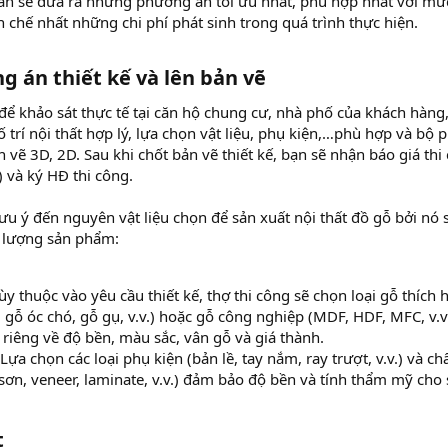
vấn sẽ đưa ra những phương án tối ưu nhất, phù hợp nhất với mứ
 chế nhất những chi phí phát sinh trong quá trình thực hiện.
g án thiết kế và lên bản vẽ​
n để khảo sát thực tế tại căn hộ chung cư, nhà phố của khách hàng,
 trí nội thất hợp lý, lựa chọn vật liệu, phụ kiện,…phù hợp và bộ 
n vẽ 3D, 2D. Sau khi chốt bản vẽ thiết kế, bạn sẽ nhận báo giá thi
) và ký HĐ thi công.
ưu ý đến nguyên vật liệu chọn để sản xuất nội thất đồ gỗ bởi nó 
 lượng sản phẩm:
y thuộc vào yêu cầu thiết kế, thợ thi công sẽ chọn loại gỗ thích 
 gỗ óc chó, gỗ gụ, v.v.) hoặc gỗ công nghiệp (MDF, HDF, MFC, v.v.
 riêng về độ bền, màu sắc, vân gỗ và giá thành.
Lựa chọn các loại phụ kiện (bản lề, tay nắm, ray trượt, v.v.) và ch
(sơn, veneer, laminate, v.v.) đảm bảo độ bền và tính thẩm mỹ cho
​