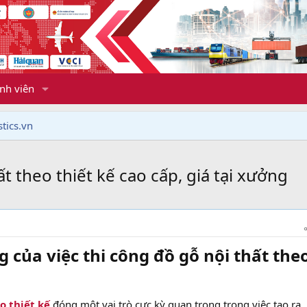
nh viên
tics.vn
t theo thiết kế cao cấp, giá tại xưởng
 của việc thi công đồ gỗ nội thất the
o thiết kế
đóng một vai trò cực kỳ quan trọng trong việc tạo ra