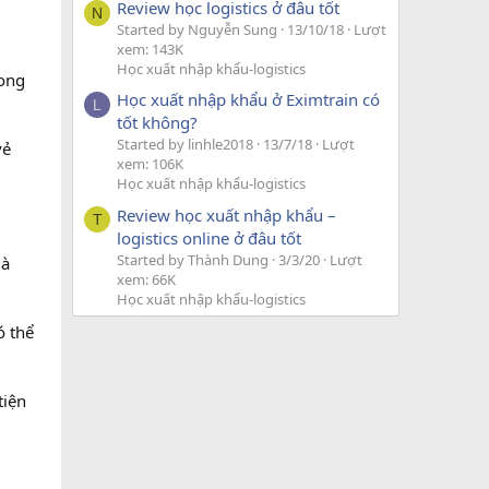
Review học logistics ở đâu tốt
N
Started by Nguyễn Sung
13/10/18
Lượt
xem: 143K
Học xuất nhập khẩu-logistics
rong
Học xuất nhập khẩu ở Eximtrain có
L
tốt không?
Started by linhle2018
13/7/18
Lượt
vẻ
xem: 106K
Học xuất nhập khẩu-logistics
Review học xuất nhập khẩu –
T
logistics online ở đâu tốt
Started by Thành Dung
3/3/20
Lượt
là
xem: 66K
Học xuất nhập khẩu-logistics
ó thể
tiện