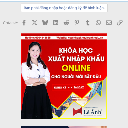
Bạn phải đăng nhập hoặc đăng ký để bình luận.
Facebook
X
Bluesky
LinkedIn
Reddit
Pinterest
Tumblr
WhatsApp
Email
Li
Chia sẻ: