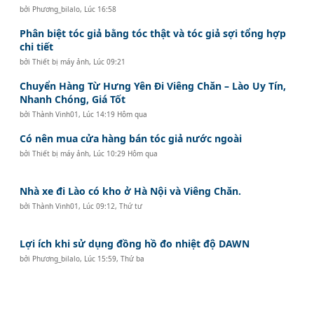
bởi
Phương_bilalo
,
Lúc 16:58
Phân biệt tóc giả bằng tóc thật và tóc giả sợi tổng hợp
chi tiết
bởi
Thiết bị máy ảnh
,
Lúc 09:21
Chuyển Hàng Từ Hưng Yên Đi Viêng Chăn – Lào Uy Tín,
Nhanh Chóng, Giá Tốt
bởi
Thành Vinh01
,
Lúc 14:19 Hôm qua
Có nên mua cửa hàng bán tóc giả nước ngoài
bởi
Thiết bị máy ảnh
,
Lúc 10:29 Hôm qua
Nhà xe đi Lào có kho ở Hà Nội và Viêng Chăn.
bởi
Thành Vinh01
,
Lúc 09:12, Thứ tư
Lợi ích khi sử dụng đồng hồ đo nhiệt độ DAWN
bởi
Phương_bilalo
,
Lúc 15:59, Thứ ba