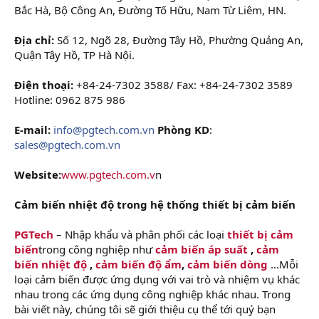
Bắc Hà, Bộ Công An, Đường Tố Hữu, Nam Từ Liêm, HN.
Địa chỉ:
Số 12, Ngõ 28, Đường Tây Hồ, Phường Quảng An,
Quận Tây Hồ, TP Hà Nội.
Điện thoại:
+84-24-7302 3588/ Fax: +84-24-7302 3589
Hotline: 0962 875 986
E-mail:
info@pgtech.com.vn
Phòng KD
:
sales@pgtech.com.vn
Website:
www.pgtech.com.v
n
Cảm biến nhiệt độ trong hệ thống thiết bị cảm biến
PGTech
– Nhập khẩu và phân phối các loại
thiết bị cảm
biến
trong công nghiệp như
cảm biến áp suất
,
cảm
biến nhiệt độ
,
cảm biến độ ẩm
,
cảm biến dòng
…Mỗi
loại cảm biến được ứng dụng với vai trò và nhiệm vụ khác
nhau trong các ứng dụng công nghiệp khác nhau. Trong
bài viết này, chúng tôi sẽ giới thiệu cụ thể tới quý bạn