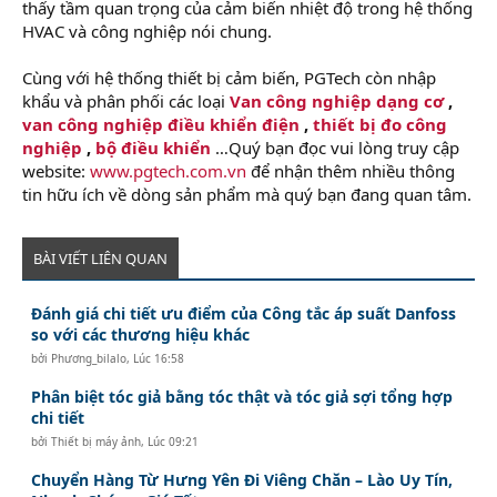
thấy tầm quan trọng của cảm biến nhiệt độ trong hệ thống
HVAC và công nghiệp nói chung.
Cùng với hệ thống thiết bị cảm biến, PGTech còn nhập
khẩu và phân phối các loại
Van công nghiệp dạng cơ
,
van công nghiệp điều khiển điện
,
thiết bị đo công
nghiệp
,
bộ điều khiển
…Quý bạn đọc vui lòng truy cập
website:
www.pgtech.com.vn
để nhận thêm nhiều thông
tin hữu ích về dòng sản phẩm mà quý bạn đang quan tâm.
BÀI VIẾT LIÊN QUAN
Đánh giá chi tiết ưu điểm của Công tắc áp suất Danfoss
so với các thương hiệu khác
bởi
Phương_bilalo
,
Lúc 16:58
Phân biệt tóc giả bằng tóc thật và tóc giả sợi tổng hợp
chi tiết
bởi
Thiết bị máy ảnh
,
Lúc 09:21
Chuyển Hàng Từ Hưng Yên Đi Viêng Chăn – Lào Uy Tín,