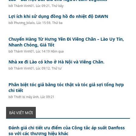
bởi
Thành Vinh01
,
Lúc 09:21, Thứ bảy
Lợi ích khi sử dụng đồng hồ đo nhiệt độ DAWN
bởi
Phương_bilalo
,
Lúc 15:59, Thứ ba
Chuyển Hàng Từ Hưng Yên Đi Viêng Chăn – Lào Uy Tín,
Nhanh Chóng, Giá Tốt
bởi
Thành Vinh01
,
Lúc 14:19 Hôm qua
Nhà xe đi Lào có kho ở Hà Nội và Viêng Chăn.
bởi
Thành Vinh01
,
Lúc 09:12, Thứ tư
Phân biệt tóc giả bằng tóc thật và tóc giả sợi tổng hợp
chi tiết
bởi
Thiết bị máy ảnh
,
Lúc 09:21
BÀI VIẾT MỚI
Đánh giá chi tiết ưu điểm của Công tắc áp suất Danfoss
so với các thương hiệu khác