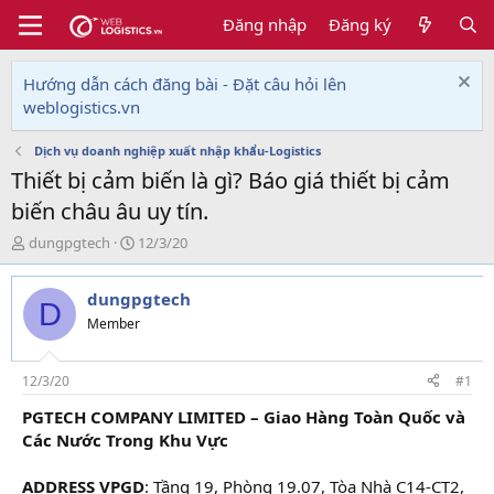
Đăng nhập
Đăng ký
Hướng dẫn cách đăng bài - Đặt câu hỏi lên
weblogistics.vn
Dịch vụ doanh nghiệp xuất nhập khẩu-Logistics
Thiết bị cảm biến là gì? Báo giá thiết bị cảm
biến châu âu uy tín.
T
N
dungpgtech
12/3/20
h
g
r
à
dungpgtech
e
y
D
a
g
Member
d
ử
s
i
t
12/3/20
#1
a
PGTECH COMPANY LIMITED – Giao Hàng Toàn Quốc và
r
Các Nước Trong Khu Vực
t
e
r
ADDRESS VPGD
: Tầng 19, Phòng 19.07, Tòa Nhà C14-CT2,