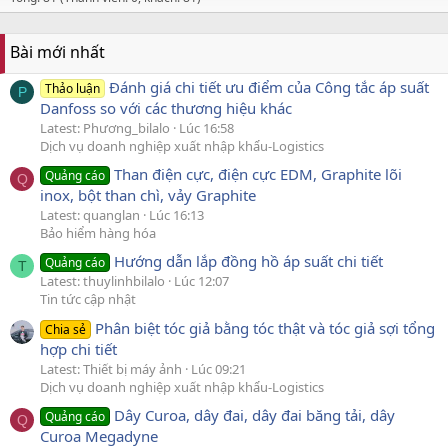
Bài mới nhất
Đánh giá chi tiết ưu điểm của Công tắc áp suất
Thảo luận
P
Danfoss so với các thương hiệu khác
Latest: Phương_bilalo
Lúc 16:58
Dịch vụ doanh nghiệp xuất nhập khẩu-Logistics
Than điện cực, điện cực EDM, Graphite lõi
Quảng cáo
Q
inox, bột than chì, vảy Graphite
Latest: quanglan
Lúc 16:13
Bảo hiểm hàng hóa
Hướng dẫn lắp đồng hồ áp suất chi tiết
Quảng cáo
T
Latest: thuylinhbilalo
Lúc 12:07
Tin tức cập nhật
Phân biệt tóc giả bằng tóc thật và tóc giả sợi tổng
Chia sẻ
hợp chi tiết
Latest: Thiết bị máy ảnh
Lúc 09:21
Dịch vụ doanh nghiệp xuất nhập khẩu-Logistics
Dây Curoa, dây đai, dây đai băng tải, dây
Quảng cáo
Q
Curoa Megadyne