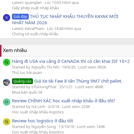
Latest: quanglan
Lúc 15:03 Hôm qua
Giấy phép xuất nhập khẩu
THỦ TỤC NHẬP KHẨU THUYỀN KAYAK MỚI
Giải đáp
K
NHẤT NĂM 2026
Latest: KeiraPham
Lúc 14:48 Hôm qua
Chứng từ xuất nhập khẩu
Xem nhiều
Hàng đi USA via cảng ở CANADA thì có cần khai ISF 10+2
N
Started by Nguyễn Thị Nhi
19/6/20
Lượt xem: 692K
Thủ tục hải quan
Giá Xe tải Faw 8 tấn Thùng 9M7 chở pallet.
Quảng cáo
Started by oToHungPhat
25/1/21
Lượt xem: 468K
Mua bán quốc tế
Review CHÍNH XÁC học xuất nhập khẩu ở đâu tốt?
H
Started by Hà Linh
2/5/18
Lượt xem: 233K
Học xuất nhập khẩu-logistics
Review học logistics ở đâu tốt
N
Started by Nguyễn Sung
13/10/18
Lượt xem: 143K
Học xuất nhập khẩu-logistics