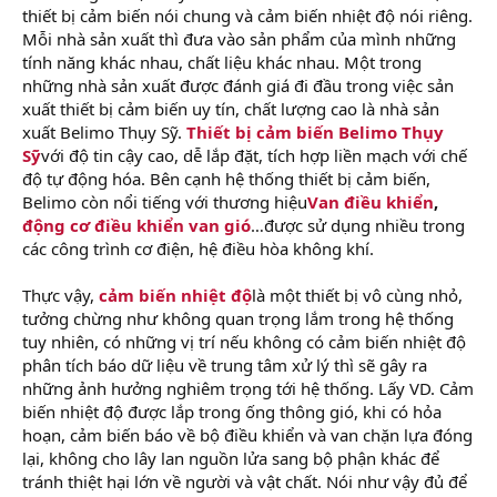
thiết bị cảm biến nói chung và cảm biến nhiệt độ nói riêng.
Mỗi nhà sản xuất thì đưa vào sản phẩm của mình những
tính năng khác nhau, chất liệu khác nhau. Một trong
những nhà sản xuất được đánh giá đi đầu trong việc sản
xuất thiết bị cảm biến uy tín, chất lượng cao là nhà sản
xuất Belimo Thụy Sỹ.
Thiết bị cảm biến Belimo Thụy
Sỹ
với độ tin cậy cao, dễ lắp đặt, tích hợp liền mạch với chế
độ tự động hóa. Bên cạnh hệ thống thiết bị cảm biến,
Belimo còn nổi tiếng với thương hiệu
Van điều khiển
,
động cơ điều khiển van gió
…được sử dụng nhiều trong
các công trình cơ điện, hệ điều hòa không khí.
Thực vậy,
cảm biến nhiệt độ
là một thiết bị vô cùng nhỏ,
tưởng chừng như không quan trọng lắm trong hệ thống
tuy nhiên, có những vị trí nếu không có cảm biến nhiệt độ
phân tích báo dữ liệu về trung tâm xử lý thì sẽ gây ra
những ảnh hưởng nghiêm trọng tới hệ thống. Lấy VD. Cảm
biến nhiệt độ được lắp trong ống thông gió, khi có hỏa
hoạn, cảm biến báo về bộ điều khiển và van chặn lựa đóng
lại, không cho lây lan nguồn lửa sang bộ phận khác để
tránh thiệt hại lớn về người và vật chất. Nói như vậy đủ để