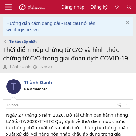
Đăng nhập
Đăng ký
Hướng dẫn cách đăng bài - Đặt câu hỏi lên
weblogistics.vn
Tin tức cập nhật
Thời điểm nộp chứng từ C/O và hình thức
chứng từ C/O trong giai đoạn dịch COVID-19
T
N
Thành Oanh
12/6/20
h
g
r
à
Thành Oanh
e
y
T
a
g
New member
d
ử
s
i
t
12/6/20
#1
a
Ngày 27 tháng 5 năm 2020, Bộ Tài Chính ban hành Thông
r
tư Số: 47/2020/TT-BTC Quy định về thời điểm nộp chứng
t
e
từ chứng nhận xuất xứ và hình thức chứng từ chứng nhận
r
xuất xứ đối với hàng hóa nhập khẩu áp dụng trong giai