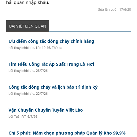
hải quan nhập khẩu.
Sửa lần cuối:
17/6/20
BÀI VIẾT LIÊN QUAN
Ưu điểm công tắc dòng chảy chính hãng
bởi
thuylinhbilalo
,
Lúc 10:46, Thứ ba
Tìm Hiểu Công Tắc Áp Suất Trong Lò Hơi
bởi
thuylinhbilalo
,
28/7/26
Công tắc dòng chảy và lịch bảo trì định kỳ
bởi
thuylinhbilalo
,
22/7/26
Vận Chuyển Chuyên Tuyến Việt Lào
bởi
Tuấn VT
,
6/7/26
Chỉ 5 phút: Nắm chọn phương pháp Quản lý Kho 99,9%