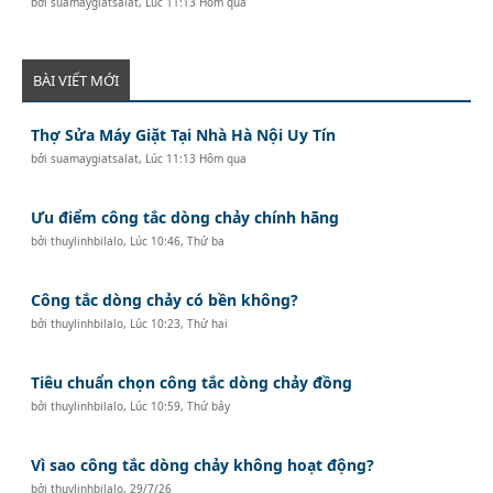
bởi
suamaygiatsalat
,
Lúc 11:13 Hôm qua
BÀI VIẾT MỚI
Thợ Sửa Máy Giặt Tại Nhà Hà Nội Uy Tín
bởi
suamaygiatsalat
,
Lúc 11:13 Hôm qua
Ưu điểm công tắc dòng chảy chính hãng
bởi
thuylinhbilalo
,
Lúc 10:46, Thứ ba
Công tắc dòng chảy có bền không?
bởi
thuylinhbilalo
,
Lúc 10:23, Thứ hai
Tiêu chuẩn chọn công tắc dòng chảy đồng
bởi
thuylinhbilalo
,
Lúc 10:59, Thứ bảy
Vì sao công tắc dòng chảy không hoạt động?
bởi
thuylinhbilalo
,
29/7/26