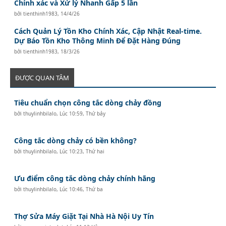
Chính xác và Xử lý Nhanh Gấp 5 lần
bởi
tienthinh1983
,
14/4/26
Cách Quản Lý Tồn Kho Chính Xác, Cập Nhật Real-time.
Dự Báo Tồn Kho Thông Minh Để Đặt Hàng Đúng
bởi
tienthinh1983
,
18/3/26
ĐƯỢC QUAN TÂM
Tiêu chuẩn chọn công tắc dòng chảy đồng
bởi
thuylinhbilalo
,
Lúc 10:59, Thứ bảy
Công tắc dòng chảy có bền không?
bởi
thuylinhbilalo
,
Lúc 10:23, Thứ hai
Ưu điểm công tắc dòng chảy chính hãng
bởi
thuylinhbilalo
,
Lúc 10:46, Thứ ba
Thợ Sửa Máy Giặt Tại Nhà Hà Nội Uy Tín