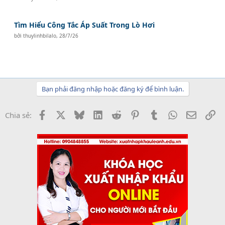
Tìm Hiểu Công Tắc Áp Suất Trong Lò Hơi
bởi
thuylinhbilalo
,
28/7/26
Bạn phải đăng nhập hoặc đăng ký để bình luận.
Facebook
X
Bluesky
LinkedIn
Reddit
Pinterest
Tumblr
WhatsApp
Email
Li
Chia sẻ: