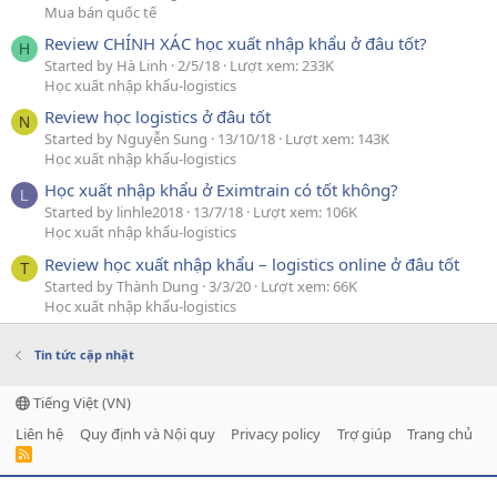
Mua bán quốc tế
Review CHÍNH XÁC học xuất nhập khẩu ở đâu tốt?
H
Started by Hà Linh
2/5/18
Lượt xem: 233K
Học xuất nhập khẩu-logistics
Review học logistics ở đâu tốt
N
Started by Nguyễn Sung
13/10/18
Lượt xem: 143K
Học xuất nhập khẩu-logistics
Học xuất nhập khẩu ở Eximtrain có tốt không?
L
Started by linhle2018
13/7/18
Lượt xem: 106K
Học xuất nhập khẩu-logistics
Review học xuất nhập khẩu – logistics online ở đâu tốt
T
Started by Thành Dung
3/3/20
Lượt xem: 66K
Học xuất nhập khẩu-logistics
Tin tức cập nhật
Tiếng Việt (VN)
Liên hệ
Quy định và Nội quy
Privacy policy
Trợ giúp
Trang chủ
R
S
S