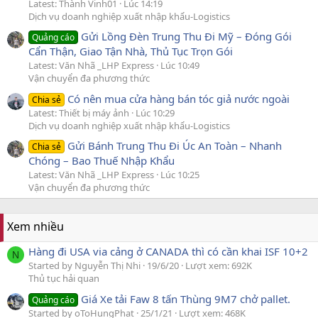
Latest: Thành Vinh01
Lúc 14:19
Dịch vụ doanh nghiệp xuất nhập khẩu-Logistics
Gửi Lồng Đèn Trung Thu Đi Mỹ – Đóng Gói
Quảng cáo
Cẩn Thận, Giao Tận Nhà, Thủ Tục Trọn Gói
Latest: Văn Nhã _LHP Express
Lúc 10:49
Vận chuyển đa phương thức
Có nên mua cửa hàng bán tóc giả nước ngoài
Chia sẻ
Latest: Thiết bị máy ảnh
Lúc 10:29
Dịch vụ doanh nghiệp xuất nhập khẩu-Logistics
Gửi Bánh Trung Thu Đi Úc An Toàn – Nhanh
Chia sẻ
Chóng – Bao Thuế Nhập Khẩu
Latest: Văn Nhã _LHP Express
Lúc 10:25
Vận chuyển đa phương thức
Xem nhiều
Hàng đi USA via cảng ở CANADA thì có cần khai ISF 10+2
N
Started by Nguyễn Thị Nhi
19/6/20
Lượt xem: 692K
Thủ tục hải quan
Giá Xe tải Faw 8 tấn Thùng 9M7 chở pallet.
Quảng cáo
Started by oToHungPhat
25/1/21
Lượt xem: 468K