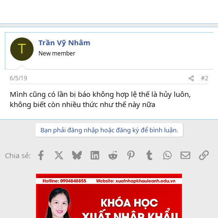
Trần Vỹ Nhâm
T
New member
6/5/19
#2
Mình cũng có lần bị báo không hợp lệ thế là hủy luôn,
không biết còn nhiều thức như thế này nữa
Bạn phải đăng nhập hoặc đăng ký để bình luận.
Facebook
X
Bluesky
LinkedIn
Reddit
Pinterest
Tumblr
WhatsApp
Email
Li
Chia sẻ: