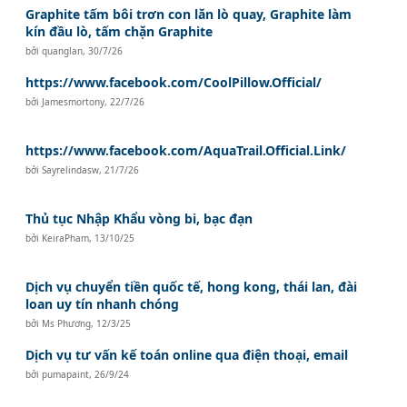
Graphite tấm bôi trơn con lăn lò quay, Graphite làm
kín đầu lò, tấm chặn Graphite
bởi
quanglan
,
30/7/26
https://www.facebook.com/CoolPillow.Official/
bởi
Jamesmortony
,
22/7/26
https://www.facebook.com/AquaTrail.Official.Link/
bởi
Sayrelindasw
,
21/7/26
Thủ tục Nhập Khẩu vòng bi, bạc đạn
bởi
KeiraPham
,
13/10/25
Dịch vụ chuyển tiền quốc tế, hong kong, thái lan, đài
loan uy tín nhanh chóng
bởi
Ms Phương
,
12/3/25
Dịch vụ tư vấn kế toán online qua điện thoại, email
bởi
pumapaint
,
26/9/24