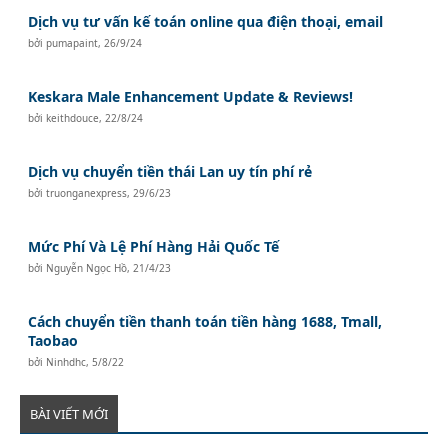
Dịch vụ tư vấn kế toán online qua điện thoại, email
bởi
pumapaint
,
26/9/24
Keskara Male Enhancement Update & Reviews!
bởi
keithdouce
,
22/8/24
Dịch vụ chuyển tiền thái Lan uy tín phí rẻ
bởi
truonganexpress
,
29/6/23
Mức Phí Và Lệ Phí Hàng Hải Quốc Tế
bởi
Nguyễn Ngọc Hồ
,
21/4/23
Cách chuyển tiền thanh toán tiền hàng 1688, Tmall,
Taobao
bởi
Ninhdhc
,
5/8/22
BÀI VIẾT MỚI