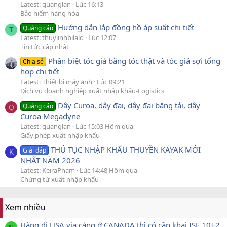
Latest: quanglan
Lúc 16:13
Bảo hiểm hàng hóa
Hướng dẫn lắp đồng hồ áp suất chi tiết
Quảng cáo
T
Latest: thuylinhbilalo
Lúc 12:07
Tin tức cập nhật
Phân biệt tóc giả bằng tóc thật và tóc giả sợi tổng
Chia sẻ
hợp chi tiết
Latest: Thiết bị máy ảnh
Lúc 09:21
Dịch vụ doanh nghiệp xuất nhập khẩu-Logistics
Dây Curoa, dây đai, dây đai băng tải, dây
Quảng cáo
Q
Curoa Megadyne
Latest: quanglan
Lúc 15:03 Hôm qua
Giấy phép xuất nhập khẩu
THỦ TỤC NHẬP KHẨU THUYỀN KAYAK MỚI
Giải đáp
K
NHẤT NĂM 2026
Latest: KeiraPham
Lúc 14:48 Hôm qua
Chứng từ xuất nhập khẩu
Xem nhiều
Hàng đi USA via cảng ở CANADA thì có cần khai ISF 10+2