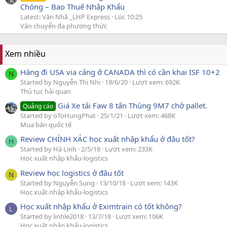
Chóng – Bao Thuế Nhập Khẩu
Latest: Văn Nhã _LHP Express
Lúc 10:25
Vận chuyển đa phương thức
Xem nhiều
Hàng đi USA via cảng ở CANADA thì có cần khai ISF 10+2
N
Started by Nguyễn Thị Nhi
19/6/20
Lượt xem: 692K
Thủ tục hải quan
Giá Xe tải Faw 8 tấn Thùng 9M7 chở pallet.
Quảng cáo
Started by oToHungPhat
25/1/21
Lượt xem: 468K
Mua bán quốc tế
Review CHÍNH XÁC học xuất nhập khẩu ở đâu tốt?
H
Started by Hà Linh
2/5/18
Lượt xem: 233K
Học xuất nhập khẩu-logistics
Review học logistics ở đâu tốt
N
Started by Nguyễn Sung
13/10/18
Lượt xem: 143K
Học xuất nhập khẩu-logistics
Học xuất nhập khẩu ở Eximtrain có tốt không?
L
Started by linhle2018
13/7/18
Lượt xem: 106K
Học xuất nhập khẩu-logistics