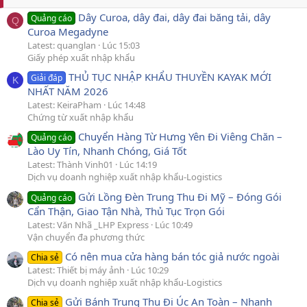
Dây Curoa, dây đai, dây đai băng tải, dây
Quảng cáo
Q
Curoa Megadyne
Latest: quanglan
Lúc 15:03
Giấy phép xuất nhập khẩu
THỦ TỤC NHẬP KHẨU THUYỀN KAYAK MỚI
Giải đáp
K
NHẤT NĂM 2026
Latest: KeiraPham
Lúc 14:48
Chứng từ xuất nhập khẩu
Chuyển Hàng Từ Hưng Yên Đi Viêng Chăn –
Quảng cáo
Lào Uy Tín, Nhanh Chóng, Giá Tốt
Latest: Thành Vinh01
Lúc 14:19
Dịch vụ doanh nghiệp xuất nhập khẩu-Logistics
Gửi Lồng Đèn Trung Thu Đi Mỹ – Đóng Gói
Quảng cáo
Cẩn Thận, Giao Tận Nhà, Thủ Tục Trọn Gói
Latest: Văn Nhã _LHP Express
Lúc 10:49
Vận chuyển đa phương thức
Có nên mua cửa hàng bán tóc giả nước ngoài
Chia sẻ
Latest: Thiết bị máy ảnh
Lúc 10:29
Dịch vụ doanh nghiệp xuất nhập khẩu-Logistics
Gửi Bánh Trung Thu Đi Úc An Toàn – Nhanh
Chia sẻ