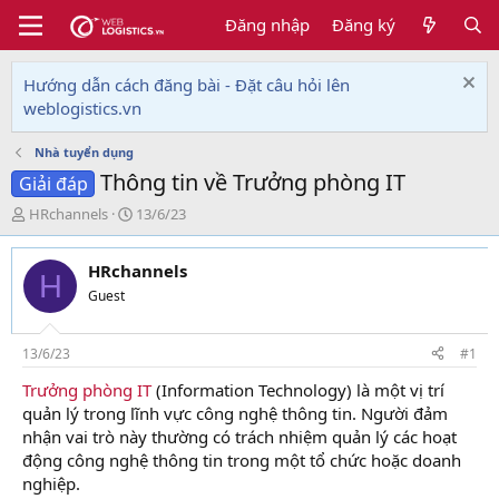
Đăng nhập
Đăng ký
Hướng dẫn cách đăng bài - Đặt câu hỏi lên
weblogistics.vn
Nhà tuyển dụng
Thông tin về Trưởng phòng IT
Giải đáp
T
N
HRchannels
13/6/23
h
g
r
à
HRchannels
e
y
H
a
g
Guest
d
ử
s
i
t
13/6/23
#1
a
Trưởng phòng IT
(Information Technology) là một vị trí
r
quản lý trong lĩnh vực công nghệ thông tin. Người đảm
t
e
nhận vai trò này thường có trách nhiệm quản lý các hoạt
r
động công nghệ thông tin trong một tổ chức hoặc doanh
nghiệp.