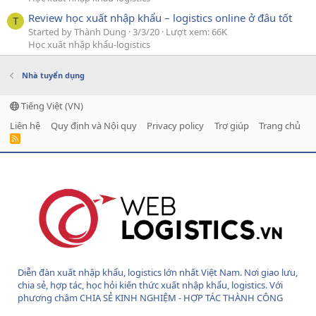
Review học xuất nhập khẩu – logistics online ở đâu tốt
T
Started by Thành Dung
3/3/20
Lượt xem: 66K
Học xuất nhập khẩu-logistics
Nhà tuyển dụng
Tiếng Việt (VN)
Liên hệ
Quy định và Nội quy
Privacy policy
Trợ giúp
Trang chủ
R
S
S
Diễn đàn xuất nhập khẩu, logistics lớn nhất Việt Nam. Nơi giao lưu,
chia sẻ, hợp tác, học hỏi kiến thức xuất nhập khẩu, logistics. Với
phương châm CHIA SẺ KINH NGHIỆM - HỢP TÁC THÀNH CÔNG