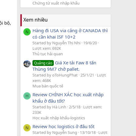
Chứng từ xuất nhập khẩu
Xem nhiều
ội bộ,
Hàng đi USA via cảng ở CANADA thì
N
có cần khai ISF 10+2
Started by Nguyễn Thị Nhi
19/6/20
Lượt xem: 692K
Thủ tục hải quan
Giá Xe tải Faw 8 tấn
Quảng cáo
Thùng 9M7 chở pallet.
Started by oToHungPhat
25/1/21
Lượt
xem: 468K
Mua bán quốc tế
Review CHÍNH XÁC học xuất nhập
H
khẩu ở đâu tốt?
Started by Hà Linh
2/5/18
Lượt xem:
233K
Học xuất nhập khẩu-logistics
Review học logistics ở đâu tốt
N
Started by Nguyễn Sung
13/10/18
Lượt