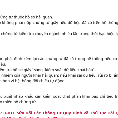
ng từ thuộc hồ sơ hải quan.​
 không phải nộp chứng từ giấy nếu dữ liệu đã có trên hệ thống
chứng từ kiểm tra chuyên ngành nhiều lần trong thời hạn hiệu lự
n phải đính kèm lại các chứng từ đã có trong hệ thống nếu cơ
ệu.​
m tra hồ sơ giấy” sang “kiểm soát dữ liệu khai báo”.​
nhiệm của người khai hải quan: nếu khai sai dữ liệu, rủi ro bị ấ
 hơn vì hệ thống đối chiếu tự động.​
ự xuất nhập khẩu cần kiểm soát chặt phần khai báo chỉ tiêu tr
àn thiện bộ chứng từ.
/TT-BTC Sửa Đổi Các Thông Tư Quy Định Về Thủ Tục Hải 