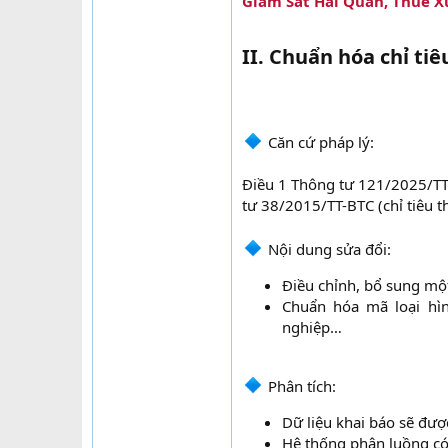
Giám Sát Hải Quan, Thuế 
II. Chuẩn hóa chỉ tiê
Căn cứ pháp lý:
Điều 1 Thông tư 121/2025/TT-
tư 38/2015/TT-BTC (chỉ tiêu th
Nội dung sửa đổi:​
Điều chỉnh, bổ sung một 
Chuẩn hóa mã loại hì
nghiệp…​
Phân tích:​
Dữ liệu khai báo sẽ được
Hệ thống phân luồng có t