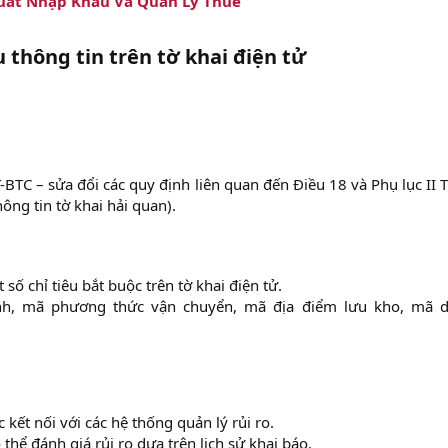
Xuất Nhập Khẩu Và Quản Lý Thuế
u thông tin trên tờ khai điện tử
BTC – sửa đổi các quy định liên quan đến Điều 18 và Phụ lục II
ông tin tờ khai hải quan).
số chỉ tiêu bắt buộc trên tờ khai điện tử.​
nh, mã phương thức vận chuyển, mã địa điểm lưu kho, mã 
 kết nối với các hệ thống quản lý rủi ro.​
hể đánh giá rủi ro dựa trên lịch sử khai báo.​