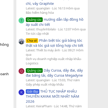
chì, vảy Graphite
Latest: quanglan
Lúc 16:13 Hôm qua
Bảo hiểm hàng hóa
Hướng dẫn lắp đồng hồ
Quảng cáo
T
áp suất chi tiết
Latest: thuylinhbilalo
Lúc 12:07 Hôm qua
Tin tức cập nhật
Phân biệt tóc giả bằng tóc
Chia sẻ
 Thông
thật và tóc giả sợi tổng hợp chi tiết
Latest: Thiết bị máy ảnh
Lúc 09:21 Hôm
qua
Dịch vụ doanh nghiệp xuất nhập khẩu-
Logistics
Dây Curoa, dây đai, dây
Quảng cáo
Q
doanh
đai băng tải, dây Curoa Megadyne
Latest: quanglan
Lúc 15:03, Thứ năm
Giấy phép xuất nhập khẩu
THỦ TỤC NHẬP KHẨU
Giải đáp
K
THUYỀN KAYAK MỚI NHẤT NĂM
2026
Latest: KeiraPham
Lúc 14:48, Thứ năm