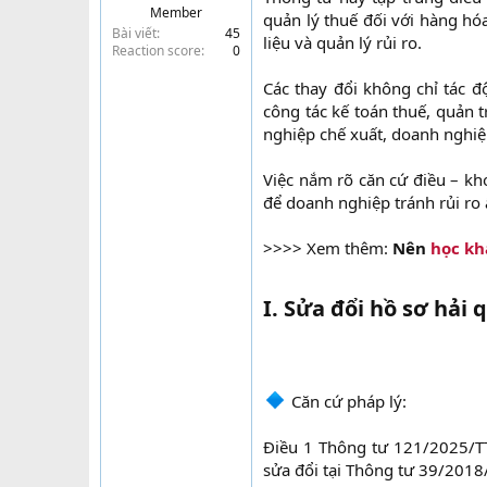
Member
quản lý thuế đối với hàng h
t
Bài viết
45
e
liệu và quản lý rủi ro.
Reaction score
0
r
Các thay đổi không chỉ tác 
công tác kế toán thuế, quản 
nghiệp chế xuất, doanh nghiệ
Việc nắm rõ căn cứ điều – kh
để doanh nghiệp tránh rủi ro
>>>> Xem thêm:
Nên
học kh
I. Sửa đổi hồ sơ hải
Căn cứ pháp lý:
Điều 1 Thông tư 121/2025/TT
sửa đổi tại Thông tư 39/2018