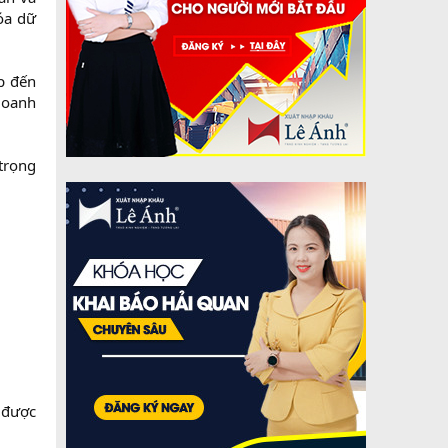
óa dữ
p đến
 doanh
 trọng
 được