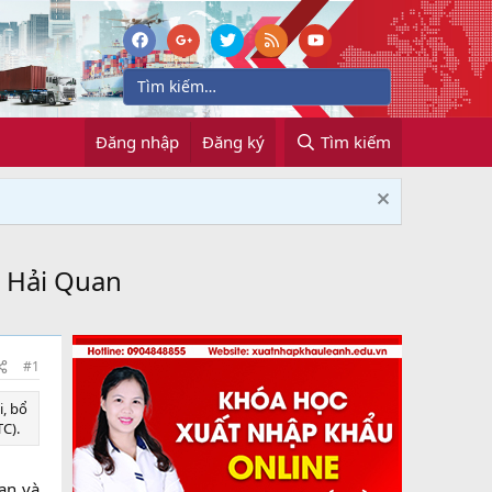
Đăng nhập
Đăng ký
Tìm kiếm
c Hải Quan
#1
i, bổ
).​
an và