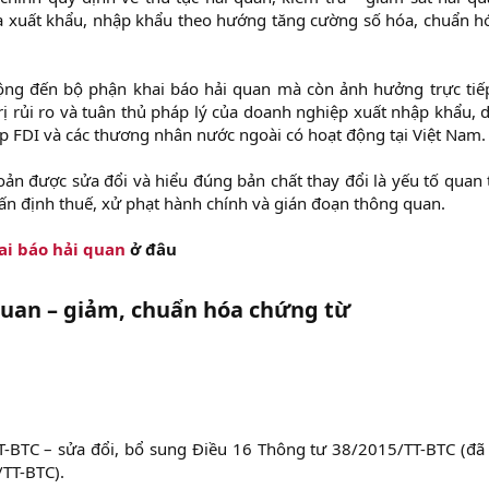
óa xuất khẩu, nhập khẩu theo hướng tăng cường số hóa, chuẩn h
động đến bộ phận khai báo hải quan mà còn ảnh hưởng trực tiế
trị rủi ro và tuân thủ pháp lý của doanh nghiệp xuất nhập khẩu,
p FDI và các thương nhân nước ngoài có hoạt động tại Việt Nam.
oản được sửa đổi và hiểu đúng bản chất thay đổi là yếu tố quan
 ấn định thuế, xử phạt hành chính và gián đoạn thông quan.
ai báo hải quan
ở đâu
 quan – giảm, chuẩn hóa chứng từ
-BTC – sửa đổi, bổ sung Điều 16 Thông tư 38/2015/TT-BTC (đã
/TT-BTC).