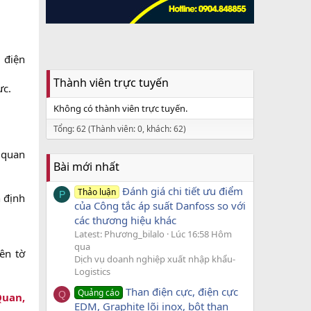
 điện
Thành viên trực tuyến
c.​
Không có thành viên trực tuyến.
Tổng: 62 (Thành viên: 0, khách: 62)
 quan
Bài mới nhất
Đánh giá chi tiết ưu điểm
Thảo luận
P
n định
của Công tắc áp suất Danfoss so với
các thương hiệu khác
Latest: Phương_bilalo
Lúc 16:58 Hôm
qua
ên tờ
Dịch vụ doanh nghiệp xuất nhập khẩu-
Logistics
Than điện cực, điện cực
Quảng cáo
Q
Quan,
EDM, Graphite lõi inox, bột than