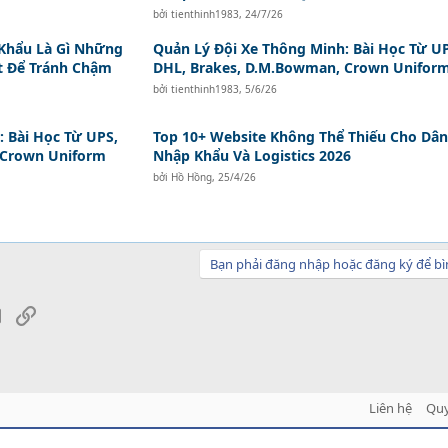
bởi
tienthinh1983
,
24/7/26
Khẩu Là Gì Những
Quản Lý Đội Xe Thông Minh: Bài Học Từ U
t Để Tránh Chậm
DHL, Brakes, D.M.Bowman, Crown Unifor
bởi
tienthinh1983
,
5/6/26
 Bài Học Từ UPS,
Top 10+ Website Không Thể Thiếu Cho Dân
 Crown Uniform
Nhập Khẩu Và Logistics 2026
bởi
Hồ Hồng
,
25/4/26
Bạn phải đăng nhập hoặc đăng ký để bì
sApp
Email
Link
Liên hệ
Quy