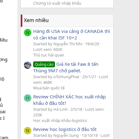
số
Chứng từ xuất nhập khẩu
Xem nhiều
Hàng đi USA via cảng ở CANADA thì
N
có cần khai ISF 10+2
điều
Started by Nguyễn Thị Nhi
19/6/20
Lượt xem: 692K
Thủ tục hải quan
ương
Giá Xe tải Faw 8 tấn
Quảng cáo
Thùng 9M7 chở pallet.
Started by oToHungPhat
25/1/21
Lượt
 lộ
xem: 468K
Mua bán quốc tế
Review CHÍNH XÁC học xuất nhập
g
H
khẩu ở đâu tốt?
đủ
Started by Hà Linh
2/5/18
Lượt xem:
iai
233K
c I
Học xuất nhập khẩu-logistics
Review học logistics ở đâu tốt
N
Started by Nguyễn Sung
13/10/18
Lượt
 cam