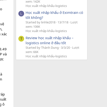
xem: 142K
Học xuất nhập khẩu-logistics
eo
Học xuất nhập khẩu ở Eximtrain có
L
tốt không?
Started by linhle2018
13/7/18
Lượt
 vệ
xem: 106K
h,
Học xuất nhập khẩu-logistics
u xác
Review học xuất nhập khẩu –
T
logistics online ở đâu tốt
Started by Thành Dung
3/3/20
Lượt
8.49
xem: 66K
P và
Học xuất nhập khẩu-logistics
ược
và
èm
ráp
xuất
g ô