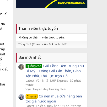
thuế
ố
 đã
Thành viên trực tuyến
có
Không có thành viên trực tuyến.
iệt
Tổng: 148 (Thành viên: 0, khách: 148)
ráp
huật
Bài mới nhất
số
c
Gửi Lồng Đèn Trung Thu
Quảng cáo
 kiểu
Đi Mỹ – Đóng Gói Cẩn Thận, Giao
Tận Nhà, Thủ Tục Trọn Gói
Latest: Văn Nhã _LHP Express
30 phút
hai
trước
Vận chuyển đa phương thức
Có nên mua cửa hàng bán
Chia sẻ
tóc giả nước ngoài
Latest: Thiết bị máy ảnh
51 phút trước