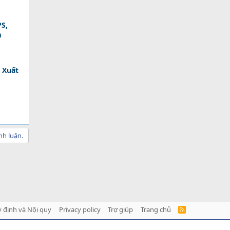
PS,
m
 Xuất
nh luận.
 định và Nội quy
Privacy policy
Trợ giúp
Trang chủ
R
S
S