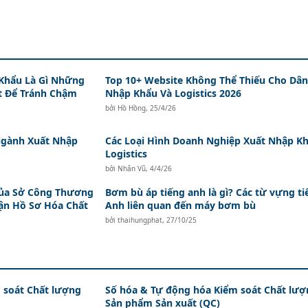
Khẩu Là Gì Những
Top 10+ Website Không Thể Thiếu Cho Dân
t Để Tránh Chậm
Nhập Khẩu Và Logistics 2026
bởi
Hồ Hồng
,
25/4/26
 Ngành Xuất Nhập
Các Loại Hình Doanh Nghiệp Xuất Nhập K
Logistics
bởi
Nhân Vũ
,
4/4/26
ủa Sở Công Thương
Bơm bù áp tiếng anh là gì? Các từ vựng ti
ận Hồ Sơ Hóa Chất
Anh liên quan đến máy bơm bù
bởi
thaihungphat
,
27/10/25
 soát Chất lượng
Số hóa & Tự động hóa Kiểm soát Chất lượ
Sản phẩm Sản xuất (QC)