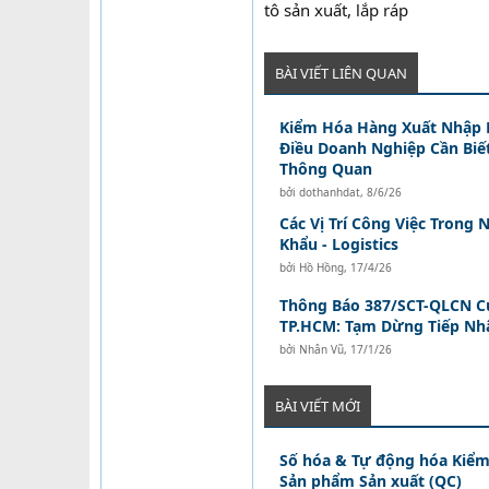
tô sản xuất, lắp ráp
BÀI VIẾT LIÊN QUAN
Kiểm Hóa Hàng Xuất Nhập 
Điều Doanh Nghiệp Cần Biế
Thông Quan
bởi
dothanhdat
,
8/6/26
Các Vị Trí Công Việc Trong
Khẩu - Logistics
bởi
Hồ Hồng
,
17/4/26
Thông Báo 387/SCT-QLCN C
TP.HCM: Tạm Dừng Tiếp Nh
bởi
Nhân Vũ
,
17/1/26
BÀI VIẾT MỚI
Số hóa & Tự động hóa Kiểm
Sản phẩm Sản xuất (QC)