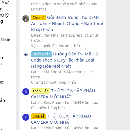
uế và
Dịch vụ doanh nghiệp xuất nhập khẩu-
ớn
Logistics
xử lý
Gửi Bánh Trung Thu Đi Úc
Chia sẻ
ng
An Toàn – Nhanh Chóng – Bao Thuế
Nhập Khẩu
Latest: Văn Nhã _LHP Express
55 phút
 thuế
trước
Vận chuyển đa phương thức
Hướng Dẫn Tra Mã HS
Hướng dẫn
ản
Code Theo 6 Quy Tắc Phân Loại
h
Hàng Hóa Mới Nhất
Latest: ASL Logistics Marketing
Lúc
09:58
sơ
Chứng từ xuất nhập khẩu
THỦ TỤC NHẬP KHẨU
Thảo luận
K
CAMERA MỚI NHẤT
bản
Latest: KeiraPham
Lúc 14:44 Hôm qua
Bảo hiểm hàng hóa
THỦ TỤC NHẬP KHẨU
Chia sẻ
K
CAMERA MỚI NHẤT
Latest: KeiraPham
Lúc 14:39 Hôm qua