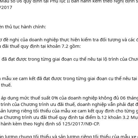
 Mẫu số 06 quy định tại Phụ lục II ban hành kèm theo Nghị định 
/2017
ện thủ tục hành chính:
ơ đề nghị của doanh nghiệp thực hiện kiểm tra đối tượng và các 
 đãi thuế quy định tại khoản 7.2 gồm:
u đã đạt được trong từng giai đoạn cụ thể nêu tại lộ trình của Ch
ủa mẫu xe cam kết đã đạt được trong từng giai đoạn cụ thể nêu tại
 thuế.
ị áp dụng mức thuế suất 0% của doanh nghiệp không đủ 06 thán
ộ trình của Chương trình ưu đãi thuế, doanh nghiệp vẫn phải đạt 
sản lượng riêng tối thiểu của mẫu xe cam kết quy định cho từng g
của Chương trình ưu đãi thuế quy định tại điểm b.12 khoản 3.2 Mụ
n hành kèm theo Nghị định số 125/2017/NĐ-CP.
 sản lượng chung tối thiểu và sản lượng riêng tối thiểu của mẫu xe