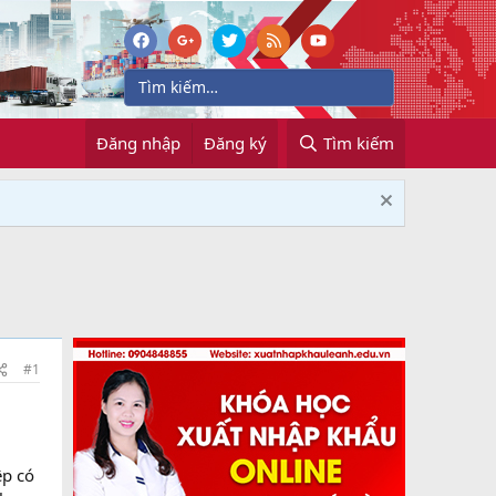
Đăng nhập
Đăng ký
Tìm kiếm
#1
ệp có