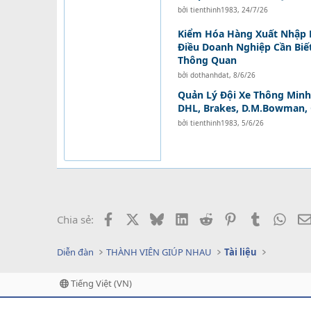
bởi
tienthinh1983
,
24/7/26
Kiểm Hóa Hàng Xuất Nhập 
Điều Doanh Nghiệp Cần Biế
Thông Quan
bởi
dothanhdat
,
8/6/26
Quản Lý Đội Xe Thông Minh:
DHL, Brakes, D.M.Bowman,
bởi
tienthinh1983
,
5/6/26
Facebook
X
Bluesky
LinkedIn
Reddit
Pinterest
Tumblr
What
Chia sẻ:
Diễn đàn
THÀNH VIÊN GIÚP NHAU
Tài liệu
Tiếng Việt (VN)