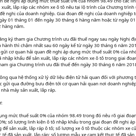
n đề nghị áp dụng mức thuế suất 0% của nhóm 98.49 cho các li
 xuất, lắp ráp các nhóm xe ô tô nêu tại lộ trình của Chương trình
 đề nghị của doanh nghiệp. Giai đoạn đề nghị của doanh nghiệp t
ngày 01 tháng 01 đến ngày 30 tháng 6 hàng năm hoặc từ ngày 01
2 hàng năm.
ng ký tham gia Chương trình ưu đãi thuế ngay sau ngày Nghị đị
hành thì chậm nhất sau 60 ngày kể từ ngày 30 tháng 6 năm 201
n gửi cơ quan hải quan đề nghị áp dụng mức thuế suất 0% của n
đã nhập khẩu để sản xuất, lắp ráp các nhóm xe ô tô trong giai đoạ
ham gia Chương trình ưu đãi thuế đến ngày 30 tháng 6 năm 201
hông qua hệ thống xử lý dữ liệu điện tử hải quan đối với phương 
oặc gửi qua đường bưu điện tới cơ quan hải quan nơi doanh nghiệ
 nhà máy sản xuất, lắp ráp.
ơ:
dụng mức thuế suất 0% của nhóm 98.49 trong đó nêu rõ giai đoạ
%; số lượng linh kiện ô tô nhập khẩu trong giai đoạn đề nghị áp
để sản xuất, lắp ráp ô tô; số lượng xe ô tô thuộc các nhóm xe c
 tế đã sản xuất, lắp ráp; số lượng mẫu xe cam kết thực tế đã sản 