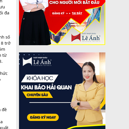
nh
 ưu
ối đa
nh số
8 trở
hóm
n từ
8.
thức
p
n đề
ủa
xuất,