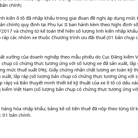
 bản chính;
inh kiện ô tô đã nhập khẩu trong giai đoạn đề nghị áp dụng mức 
ản chính) quy định tại Phụ lục II ban hành kèm theo Nghị định s
017 và chứng từ kế toán thể hiện số lượng linh kiện nhập khẩu
p ráp các nhóm xe thuộc Chương trình ưu đãi thuế (01 bản chụp 
xuất xưởng của doanh nghiệp theo mẫu phiếu do Cục Đăng kiểm V
chụp có chứng thực tương ứng với số lượng xe đã sản xuất, lắp 
ụng mức thuế suất 0%); Giấy chứng nhận chất lượng an toàn kỹ t
n xuất, lắp ráp (số lượng bản chụp có chứng thực tương ứng với 
ắp ráp) và Bản thuyết minh thiết kế kỹ thuật của xe ô tô có dấu xá
 kiểm Việt Nam (số lượng bản chụp có chứng thực tương ứng với
n hàng hóa nhập khẩu; bảng kê số tiền thuế đã nộp theo từng tờ k
 01 bản chính.