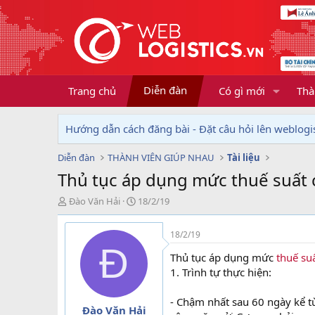
Diễn đàn
Trang chủ
Có gì mới
Thà
Hướng dẫn cách đăng bài - Đặt câu hỏi lên weblogis
Diễn đàn
THÀNH VIÊN GIÚP NHAU
Tài liệu
Thủ tục áp dụng mức thuế suất
T
N
Đào Văn Hải
18/2/19
h
g
r
à
18/2/19
e
y
Đ
a
g
Thủ tục áp dụng mức
thuế su
d
ử
1. Trình tự thực hiện:
s
i
t
- Chậm nhất sau 60 ngày kể 
a
Đào Văn Hải
r