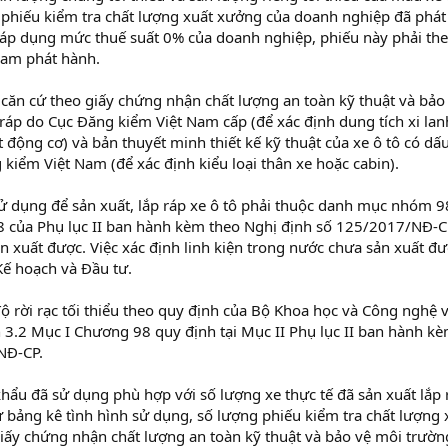
 phiếu kiểm tra chất lượng xuất xưởng của doanh nghiệp đã phát
 áp dụng mức thuế suất 0% của doanh nghiệp, phiếu này phải th
Nam phát hành.
 căn cứ theo giấy chứng nhận chất lượng an toàn kỹ thuật và bảo
 ráp do Cục Đăng kiểm Việt Nam cấp (để xác định dung tích xi lan
t động cơ) và bản thuyết minh thiết kế kỹ thuật của xe ô tô có dấ
kiểm Việt Nam (để xác định kiểu loại thân xe hoặc cabin).
sử dụng để sản xuất, lắp ráp xe ô tô phải thuộc danh mục nhóm 9
8 của Phụ lục II ban hành kèm theo Nghị định số 125/2017/NĐ-C
n xuất được. Việc xác định linh kiện trong nước chưa sản xuất đ
Kế hoạch và Đầu tư.
ộ rời rạc tối thiểu theo quy định của Bộ Khoa học và Công nghệ 
n 3.2 Mục I Chương 98 quy định tại Mục II Phụ lục II ban hành k
NĐ-CP.
khẩu đã sử dụng phù hợp với số lượng xe thực tế đã sản xuất lắp 
ứ bảng kê tình hình sử dụng, số lượng phiếu kiểm tra chất lượng 
ấy chứng nhận chất lượng an toàn kỹ thuật và bảo vệ môi trườn