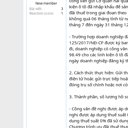
công văn gửi Cơ quan hải qua
New member
t
kiện ô tô đã nhập khẩu để sản
Bài viết
3
e
đãi thuế trong giai đoạn theo
Reaction score
1
r
không quá 06 tháng tính từ 
tháng 7 đến ngày 31 tháng 1
- Trường hợp doanh nghiệp đă
125/2017/NĐ-CP được ký ban 
đi, doanh nghiệp có công vă
98.49 cho các linh kiện ô tô 
ngày doanh nghiệp đăng ký t
2. Cách thức thực hiện: Gửi t
điện tử hoặc gửi trực tiếp h
đóng trụ sở chính hoặc nơi có
3. Thành phần, số lượng hồ s
- Công văn đề nghị được áp 
nghị được áp dụng thuế suất 0
dụng thuế suất 0% đã sử dụng 
Chương trình ưu đãi thuế thực