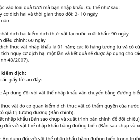
uộc vào loại quả tươi mà bạn nhập khẩu. Cụ thể như sau:
 cơ dịch hại và thời gian theo dõi: 3- 10 ngày
3 năm
át dịch hại kiểm dịch thực vật tại nước xuất khẩu: 90 ngày
ện điều chỉnh: 60 ngày
dịch thực vật nhập khẩu là 01 năm; các lô hàng tương tự và có c
tích nguy cơ dịch hại một lần và kết quả sẽ được áp dụng cho cá
ịnh 48/2007).
 kiểm dịch:
các giấy tờ sau đây:
ật: Áp dụng đối với vật thể nhập khẩu vận chuyển bằng đường biể
 thực vật do cơ quan kiểm dịch thực vật có thẩm quyền của nước
ó giá trị tương đương (Bản chính).
ật nhập khẩu (Bản sao chụp và xuất trình bản chính để đối chiếu)
ng đối với vật thể nhập khẩu bằng đường biển (Bản sao chụp và x
t): Áp dụng đối với vật thể nhập khẩu bằng đường biển trong trư