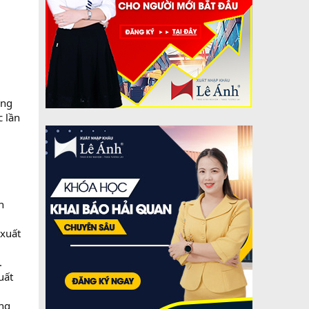
ùng
c lần
n
 xuất
.
uất
ờng