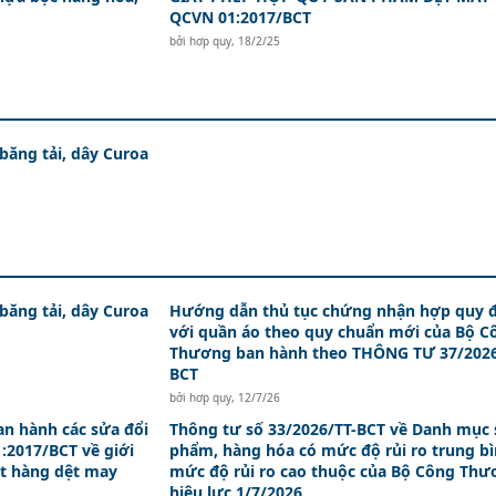
QCVN 01:2017/BCT
bởi
hơp quy
,
18/2/25
 băng tải, dây Curoa
 băng tải, dây Curoa
Hướng dẫn thủ tục chứng nhận hợp quy đ
với quần áo theo quy chuẩn mới của Bộ C
Thương ban hành theo THÔNG TƯ 37/2026
BCT
bởi
hơp quy
,
12/7/26
an hành các sửa đổi
Thông tư số 33/2026/TT-BCT về Danh mục 
:2017/BCT về giới
phẩm, hàng hóa có mức độ rủi ro trung bì
t hàng dệt may
mức độ rủi ro cao thuộc của Bộ Công Th
hiệu lực 1/7/2026