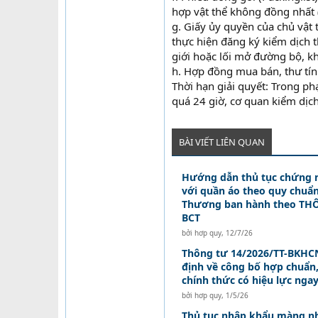
hợp vật thể không đồng nhất (
g. Giấy ủy quyền của chủ vật
thực hiện đăng ký kiểm dịch t
giới hoặc lối mở đường bộ, k
h. Hợp đồng mua bán, thư tín 
Thời hạn giải quyết: Trong ph
quá 24 giờ, cơ quan kiểm dịch
BÀI VIẾT LIÊN QUAN
Hướng dẫn thủ tục chứng 
với quần áo theo quy chuẩ
Thương ban hành theo THÔ
BCT
bởi
hơp quy
,
12/7/26
Thông tư 14/2026/TT-BKHCN
định về công bố hợp chuẩn
chính thức có hiệu lực nga
bởi
hơp quy
,
1/5/26
Thủ tục nhập khẩu màng n