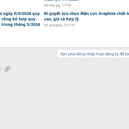
bởi
hơp quy
,
1/7/26
 ngày 9/4/2026 quy
Bí quyết lựa chọn điện cực Graphite chất 
, công bố hợp quy
cao, giá cả hợp lý.
y trong tháng 5/2026
bởi
quanglan
,
27/1/26
Bạn phải đăng nhập hoặc đăng ký để bì
sApp
Email
Link