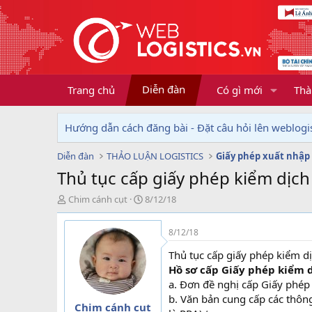
Diễn đàn
Trang chủ
Có gì mới
Thà
Hướng dẫn cách đăng bài - Đặt câu hỏi lên weblogis
Diễn đàn
THẢO LUẬN LOGISTICS
Giấy phép xuất nhập
Thủ tục cấp giấy phép kiểm dịch
T
N
Chim cánh cụt
8/12/18
h
g
r
à
8/12/18
e
y
a
g
Thủ tục cấp giấy phép kiểm dị
d
ử
Hồ sơ cấp Giấy phép kiểm 
s
i
a. Đơn đề nghị cấp Giấy phép
t
b. Văn bản cung cấp các thông 
a
Chim cánh cụt
r