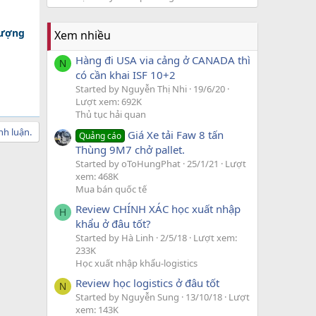
lượng
Xem nhiều
Hàng đi USA via cảng ở CANADA thì
N
có cần khai ISF 10+2
Started by Nguyễn Thị Nhi
19/6/20
Lượt xem: 692K
Thủ tục hải quan
nh luận.
Giá Xe tải Faw 8 tấn
Quảng cáo
Thùng 9M7 chở pallet.
Started by oToHungPhat
25/1/21
Lượt
xem: 468K
Mua bán quốc tế
Review CHÍNH XÁC học xuất nhập
H
khẩu ở đâu tốt?
Started by Hà Linh
2/5/18
Lượt xem:
233K
Học xuất nhập khẩu-logistics
Review học logistics ở đâu tốt
N
Started by Nguyễn Sung
13/10/18
Lượt
xem: 143K