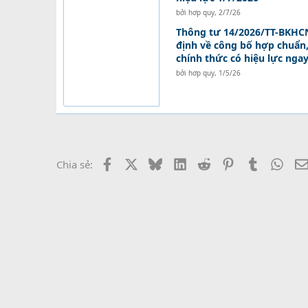
bởi
hơp quy
,
2/7/26
Thông tư 14/2026/TT-BKHCN
định về công bố hợp chuẩn
chính thức có hiệu lực nga
bởi
hơp quy
,
1/5/26
Facebook
X
Bluesky
LinkedIn
Reddit
Pinterest
Tumblr
What
Chia sẻ: