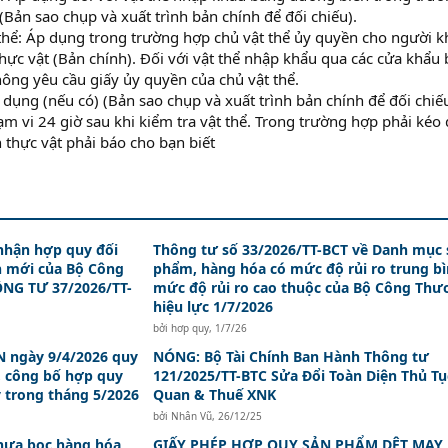
Bản sao chụp và xuất trình bản chính để đối chiếu).
 thể: Áp dụng trong trường hợp chủ vật thể ủy quyền cho người k
hực vật (Bản chính). Đối với vật thể nhập khẩu qua các cửa khẩu 
hông yêu cầu giấy ủy quyền của chủ vật thể.
dụng (nếu có) (Bản sao chụp và xuất trình bản chính để đối chiếu
ạm vi 24 giờ sau khi kiểm tra vật thể. Trong trường hợp phải kéo 
 thực vật phải báo cho bạn biết
nhận hợp quy đối
Thông tư số 33/2026/TT-BCT về Danh mục 
n mới của Bộ Công
phẩm, hàng hóa có mức độ rủi ro trung bì
NG TƯ 37/2026/TT-
mức độ rủi ro cao thuộc của Bộ Công Th
hiệu lực 1/7/2026
bởi
hơp quy
,
1/7/26
 ngày 9/4/2026 quy
NÓNG: Bộ Tài Chính Ban Hành Thông tư
, công bố hợp quy
121/2025/TT-BTC Sửa Đổi Toàn Diện Thủ Tụ
y trong tháng 5/2026
Quan & Thuế XNK
bởi
Nhân Vũ
,
26/12/25
hựa bọc hàng hóa,
GIẤY PHÉP HỢP QUY SẢN PHẨM DỆT MAY