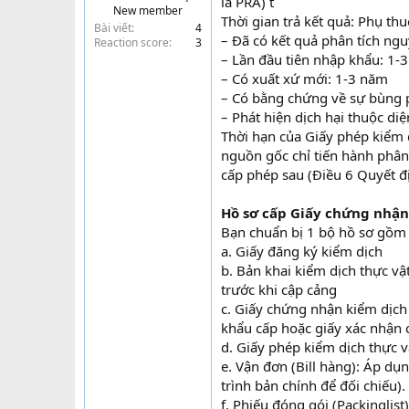
là PRA) t
New member
t
Thời gian trả kết quả: Phụ th
Bài viết
4
e
– Đã có kết quả phân tích nguy
Reaction score
3
r
– Lần đầu tiên nhập khẩu: 1-
– Có xuất xứ mới: 1-3 năm
– Có bằng chứng về sự bùng ph
– Phát hiện dịch hại thuộc di
Thời hạn của Giấy phép kiểm 
nguồn gốc chỉ tiến hành phân 
cấp phép sau (Điều 6 Quyết đ
Hồ sơ cấp Giấy chứng nhận
Bạn chuẩn bị 1 bộ hồ sơ gồm 
a. Giấy đăng ký kiểm dịch
b. Bản khai kiểm dịch thực v
trước khi cập cảng
c. Giấy chứng nhận kiểm dịch
khẩu cấp hoặc giấy xác nhận c
d. Giấy phép kiểm dịch thực v
e. Vận đơn (Bill hàng): Áp dụ
trình bản chính để đối chiếu).
f. Phiếu đóng gói (Packinglis