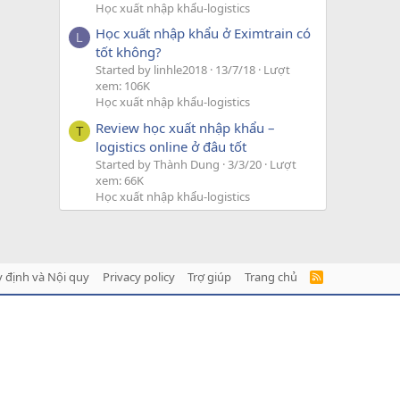
Học xuất nhập khẩu-logistics
Học xuất nhập khẩu ở Eximtrain có
L
tốt không?
Started by linhle2018
13/7/18
Lượt
xem: 106K
Học xuất nhập khẩu-logistics
Review học xuất nhập khẩu –
T
logistics online ở đâu tốt
Started by Thành Dung
3/3/20
Lượt
xem: 66K
Học xuất nhập khẩu-logistics
 định và Nội quy
Privacy policy
Trợ giúp
Trang chủ
R
S
S