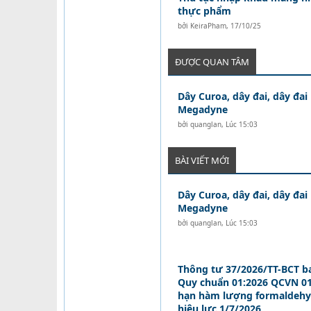
thực phẩm
bởi
KeiraPham
,
17/10/25
ĐƯỢC QUAN TÂM
Dây Curoa, dây đai, dây đai
Megadyne
bởi
quanglan
,
Lúc 15:03
BÀI VIẾT MỚI
Dây Curoa, dây đai, dây đai
Megadyne
bởi
quanglan
,
Lúc 15:03
Thông tư 37/2026/TT-BCT b
Quy chuẩn 01:2026 QCVN 01
hạn hàm lượng formaldehy
hiệu lực 1/7/2026