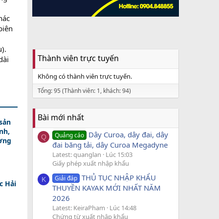
hác
biên
).
Thành viên trực tuyến
dài
Không có thành viên trực tuyến.
Tổng: 95 (Thành viên: 1, khách: 94)
Bài mới nhất
sản
nh,
Dây Curoa, dây đai, dây
Quảng cáo
Q
ương
đai băng tải, dây Curoa Megadyne
Latest: quanglan
Lúc 15:03
Giấy phép xuất nhập khẩu
THỦ TỤC NHẬP KHẨU
Giải đáp
K
c Hải
THUYỀN KAYAK MỚI NHẤT NĂM
2026
Latest: KeiraPham
Lúc 14:48
Chứng từ xuất nhập khẩu