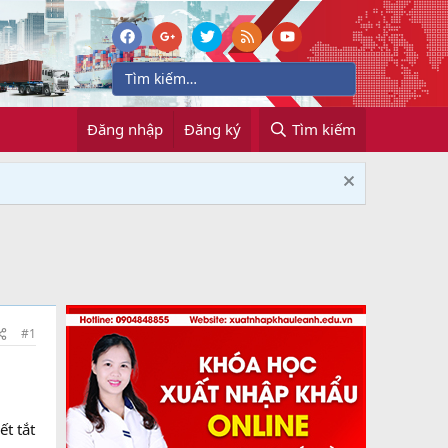
Đăng nhập
Đăng ký
Tìm kiếm
#1
ết tắt