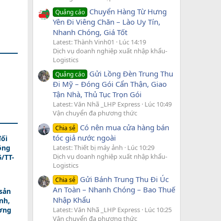
Chuyển Hàng Từ Hưng
Quảng cáo
Yên Đi Viêng Chăn – Lào Uy Tín,
Nhanh Chóng, Giá Tốt
Latest: Thành Vinh01
Lúc 14:19
Dịch vụ doanh nghiệp xuất nhập khẩu-
Logistics
Gửi Lồng Đèn Trung Thu
Quảng cáo
Đi Mỹ – Đóng Gói Cẩn Thận, Giao
Tận Nhà, Thủ Tục Trọn Gói
Latest: Văn Nhã _LHP Express
Lúc 10:49
Vận chuyển đa phương thức
Có nên mua cửa hàng bán
Chia sẻ
tóc giả nước ngoài
ối
Latest: Thiết bị máy ảnh
Lúc 10:29
ông
Dịch vụ doanh nghiệp xuất nhập khẩu-
/TT-
Logistics
Gửi Bánh Trung Thu Đi Úc
Chia sẻ
An Toàn – Nhanh Chóng – Bao Thuế
sản
Nhập Khẩu
nh,
Latest: Văn Nhã _LHP Express
Lúc 10:25
ương
Vận chuyển đa phương thức