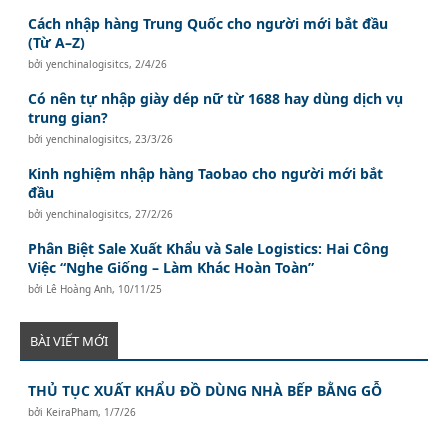
Cách nhập hàng Trung Quốc cho người mới bắt đầu
(Từ A–Z)
bởi
yenchinalogisitcs
,
2/4/26
Có nên tự nhập giày dép nữ từ 1688 hay dùng dịch vụ
trung gian?
bởi
yenchinalogisitcs
,
23/3/26
Kinh nghiệm nhập hàng Taobao cho người mới bắt
đầu
bởi
yenchinalogisitcs
,
27/2/26
Phân Biệt Sale Xuất Khẩu và Sale Logistics: Hai Công
Việc “Nghe Giống – Làm Khác Hoàn Toàn”
bởi
Lê Hoàng Anh
,
10/11/25
BÀI VIẾT MỚI
THỦ TỤC XUẤT KHẨU ĐỒ DÙNG NHÀ BẾP BẰNG GỖ
bởi
KeiraPham
,
1/7/26