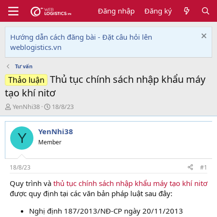
Đăng nhập
Đăng ký
Hướng dẫn cách đăng bài - Đặt câu hỏi lên
weblogistics.vn
Tư vấn
Thủ tục chính sách nhập khẩu máy
Thảo luận
tạo khí nitơ
T
N
YenNhi38
18/8/23
h
g
r
à
YenNhi38
e
y
Y
a
g
Member
d
ử
s
i
t
18/8/23
#1
a
Quy trình và
thủ tục chính sách nhập khẩu máy tạo khí nitơ
r
được quy định tại các văn bản pháp luật sau đây:
t
e
Nghị định 187/2013/NĐ-CP ngày 20/11/2013
r