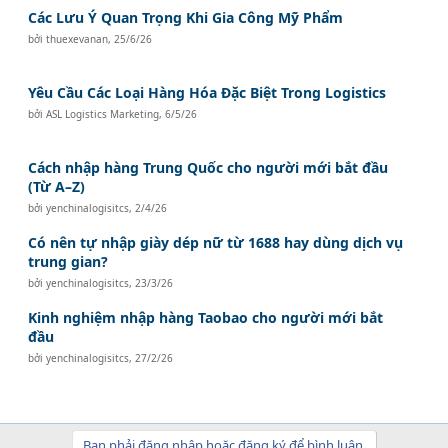
Các Lưu Ý Quan Trọng Khi Gia Công Mỹ Phẩm
bởi
thuexevanan
,
25/6/26
Yêu Cầu Các Loại Hàng Hóa Đặc Biệt Trong Logistics
bởi
ASL Logistics Marketing
,
6/5/26
Cách nhập hàng Trung Quốc cho người mới bắt đầu
(Từ A–Z)
bởi
yenchinalogisitcs
,
2/4/26
Có nên tự nhập giày dép nữ từ 1688 hay dùng dịch vụ
trung gian?
bởi
yenchinalogisitcs
,
23/3/26
Kinh nghiệm nhập hàng Taobao cho người mới bắt
đầu
bởi
yenchinalogisitcs
,
27/2/26
Bạn phải đăng nhập hoặc đăng ký để bình luận.