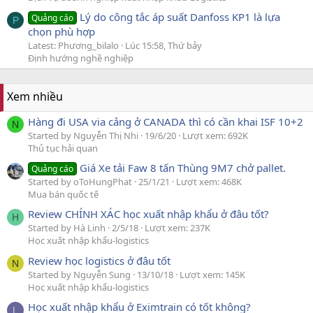
Lý do công tắc áp suất Danfoss KP1 là lựa
Quảng cáo
P
chọn phù hợp
Latest: Phương_bilalo
Lúc 15:58, Thứ bảy
Định hướng nghề nghiệp
Xem nhiều
Hàng đi USA via cảng ở CANADA thì có cần khai ISF 10+2
N
Started by Nguyễn Thị Nhi
19/6/20
Lượt xem: 692K
Thủ tục hải quan
Giá Xe tải Faw 8 tấn Thùng 9M7 chở pallet.
Quảng cáo
Started by oToHungPhat
25/1/21
Lượt xem: 468K
Mua bán quốc tế
Review CHÍNH XÁC học xuất nhập khẩu ở đâu tốt?
H
Started by Hà Linh
2/5/18
Lượt xem: 237K
Học xuất nhập khẩu-logistics
Review học logistics ở đâu tốt
N
Started by Nguyễn Sung
13/10/18
Lượt xem: 145K
Học xuất nhập khẩu-logistics
Học xuất nhập khẩu ở Eximtrain có tốt không?
L