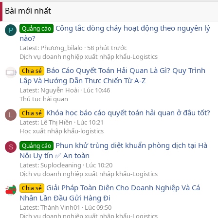
Bài mới nhất
Công tắc dòng chảy hoạt động theo nguyên lý
Quảng cáo
P
nào?
Latest: Phương_bilalo
58 phút trước
Dịch vụ doanh nghiệp xuất nhập khẩu-Logistics
Báo Cáo Quyết Toán Hải Quan Là Gì? Quy Trình
Chia sẻ
Lập Và Hướng Dẫn Thực Chiến Từ A-Z
Latest: Nguyễn Hoài
Lúc 10:46
Thủ tục hải quan
Khóa học báo cáo quyết toán hải quan ở đâu tốt?
Chia sẻ
L
Latest: Lê Thị Hiền
Lúc 10:21
Học xuất nhập khẩu-logistics
Phun khử trùng diệt khuẩn phòng dịch tại Hà
Quảng cáo
S
Nội Uy tín ✅ An toàn
Latest: Suplocleaning
Lúc 10:20
Dịch vụ doanh nghiệp xuất nhập khẩu-Logistics
Giải Pháp Toàn Diện Cho Doanh Nghiệp Và Cá
Chia sẻ
Nhân Lần Đầu Gửi Hàng Đi
Latest: Thành Vinh01
Lúc 09:50
Dịch vụ doanh nghiệp xuất nhập khẩu-Logistics