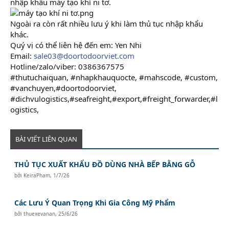
nhập khẩu máy tạo khí ni tơ.
Ngoài ra còn rất nhiều lưu ý khi làm thủ tục nhập khẩu
khác.
Quý vị có thể liên hệ đến em: Yen Nhi
Email:
sale03@doortodoorviet.com
Hotline/zalo/viber: 0386367575
#thutuchaiquan, #nhapkhauquocte, #mahscode, #custom,
#vanchuyen,#doortodoorviet,
#dichvulogistics,#seafreight,#export,#freight_forwarder,#l
ogistics,
BÀI VIẾT LIÊN QUAN
THỦ TỤC XUẤT KHẨU ĐỒ DÙNG NHÀ BẾP BẰNG GỖ
bởi
KeiraPham
,
1/7/26
Các Lưu Ý Quan Trọng Khi Gia Công Mỹ Phẩm
bởi
thuexevanan
,
25/6/26