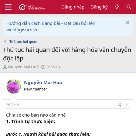
Đăng nhập
Đăng ký
Hướng dẫn cách đăng bài - Đặt câu hỏi lên
weblogistics.vn
Thủ tục hải quan
Thủ tục hải quan đối với hàng hóa vận chuyển
độc lập
T
N
Nguyễn Mai Hoà
26/2/19
h
g
r
à
Nguyễn Mai Hoà
e
y
a
g
New member
d
ử
s
i
t
26/2/19
#1
a
Chia sẻ cho bạn nào cần nhé
r
1. Trình tự thực hiện:
t
e
r
Bước 1. Người khai hải quan thực hiện: