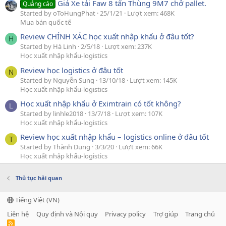
Giá Xe tải Faw 8 tấn Thùng 9M7 chở pallet.
Quảng cáo
Started by oToHungPhat
25/1/21
Lượt xem: 468K
Mua bán quốc tế
Review CHÍNH XÁC học xuất nhập khẩu ở đâu tốt?
H
Started by Hà Linh
2/5/18
Lượt xem: 237K
Học xuất nhập khẩu-logistics
Review học logistics ở đâu tốt
N
Started by Nguyễn Sung
13/10/18
Lượt xem: 145K
Học xuất nhập khẩu-logistics
Học xuất nhập khẩu ở Eximtrain có tốt không?
L
Started by linhle2018
13/7/18
Lượt xem: 107K
Học xuất nhập khẩu-logistics
Review học xuất nhập khẩu – logistics online ở đâu tốt
T
Started by Thành Dung
3/3/20
Lượt xem: 66K
Học xuất nhập khẩu-logistics
Thủ tục hải quan
Tiếng Việt (VN)
Liên hệ
Quy định và Nội quy
Privacy policy
Trợ giúp
Trang chủ
R