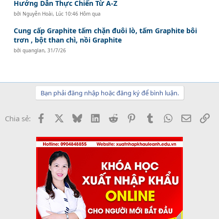
Hướng Dẫn Thực Chiến Từ A-Z
bởi
Nguyễn Hoài
,
Lúc 10:46 Hôm qua
Cung cấp Graphite tấm chặn đuôi lò, tấm Graphite bôi
trơn , bột than chì, nồi Graphite
bởi
quanglan
,
31/7/26
Bạn phải đăng nhập hoặc đăng ký để bình luận.
Facebook
X
Bluesky
LinkedIn
Reddit
Pinterest
Tumblr
WhatsApp
Email
Li
Chia sẻ: