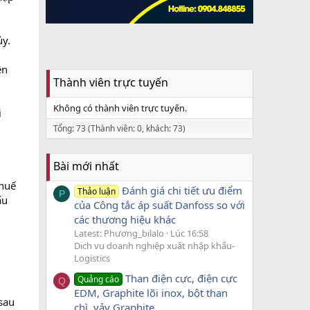
ủy.
ện
Thành viên trực tuyến
Không có thành viên trực tuyến.
i
Tổng: 73 (Thành viên: 0, khách: 73)
Bài mới nhất
thuế
Đánh giá chi tiết ưu điểm
Thảo luận
P
ấu
của Công tắc áp suất Danfoss so với
các thương hiệu khác
Latest: Phương_bilalo
Lúc 16:58
Dịch vụ doanh nghiệp xuất nhập khẩu-
Logistics
Than điện cực, điện cực
Quảng cáo
Q
EDM, Graphite lõi inox, bột than
 sau
chì, vảy Graphite