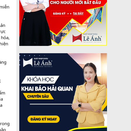
 miễn
sản
rực
 hóa,
hiện
àng
;
hẩm
ia
ia
trong
hập