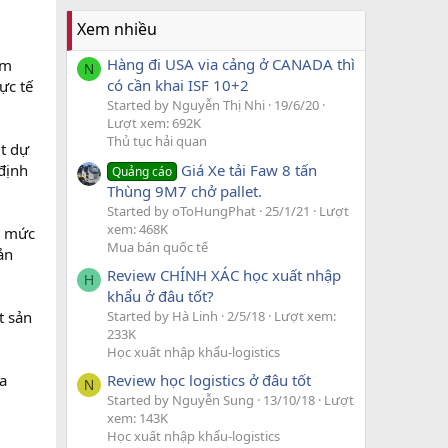
Xem nhiều
Hàng đi USA via cảng ở CANADA thì
ồm
N
có cần khai ISF 10+2
ực tế
Started by Nguyễn Thị Nhi
19/6/20
Lượt xem: 692K
Thủ tục hải quan
ụt dự
Giá Xe tải Faw 8 tấn
 định
Quảng cáo
Thùng 9M7 chở pallet.
Started by oToHungPhat
25/1/21
Lượt
xem: 468K
h mức
Mua bán quốc tế
ản
Review CHÍNH XÁC học xuất nhập
H
khẩu ở đâu tốt?
Started by Hà Linh
2/5/18
Lượt xem:
 sản
233K
Học xuất nhập khẩu-logistics
ra
Review học logistics ở đâu tốt
N
Started by Nguyễn Sung
13/10/18
Lượt
xem: 143K
Học xuất nhập khẩu-logistics