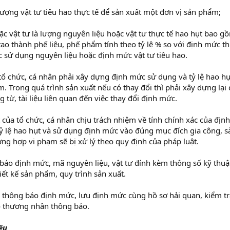
 lượng vật tư tiêu hao thực tế để sản xuất một đơn vị sản phẩm;
oặc vật tư là lượng nguyên liệu hoặc vật tư thực tế hao hụt bao g
tạo thành phế liệu, phế phẩm tính theo tỷ lệ % so với định mức th
c sử dụng nguyên liệu hoặc định mức vật tư tiêu hao.
 tổ chức, cá nhân phải xây dựng định mức sử dụng và tỷ lệ hao h
. Trong quá trình sản xuất nếu có thay đổi thì phải xây dựng lại
 từ, tài liệu liên quan đến việc thay đổi định mức.
 của tổ chức, cá nhân chịu trách nhiệm về tính chính xác của địn
tỷ lệ hao hụt và sử dụng định mức vào đúng mục đích gia công, s
ng hợp vi phạm sẽ bị xử lý theo quy định của pháp luật.
 định mức, mã nguyên liệu, vật tư đính kèm thông số kỹ thuật
́t kế sản phẩm, quy trình sản xuất.
 thông báo định mức, lưu định mức cùng hồ sơ hải quan, kiểm t
c do thương nhân thông báo.
ệu