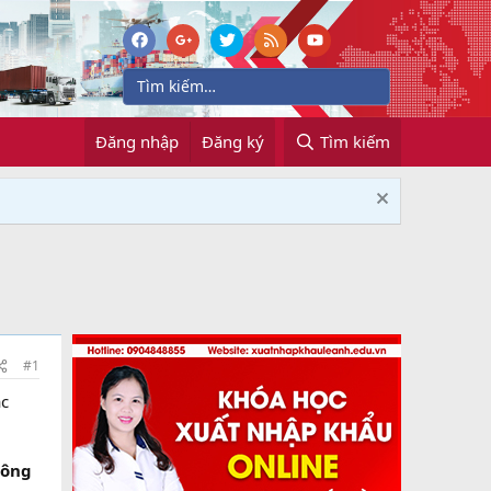
Đăng nhập
Đăng ký
Tìm kiếm
#1
ác
công