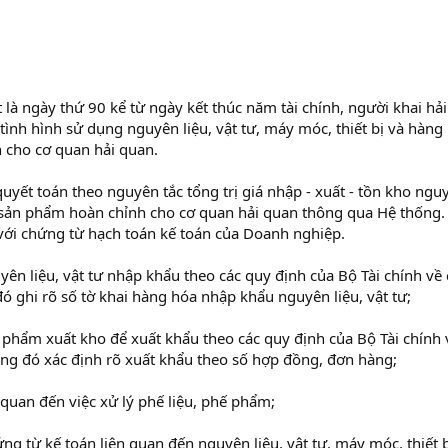
à ngày thứ 90 kể từ ngày kết thúc năm tài chính, người khai hải
ình hình sử dụng nguyên liệu, vật tư, máy móc, thiết bị và hàng
h cho cơ quan hải quan.
uyết toán theo nguyên tắc tổng trị giá nhập - xuất - tồn kho ngu
, sản phẩm hoàn chỉnh cho cơ quan hải quan thông qua Hệ thống.
với chứng từ hạch toán kế toán của Doanh nghiệp.
guyên liệu, vật tư nhập khẩu theo các quy định của Bộ Tài chính về
đó ghi rõ số tờ khai hàng hóa nhập khẩu nguyên liệu, vật tư;
sản phẩm xuất kho để xuất khẩu theo các quy định của Bộ Tài chính 
ong đó xác định rõ xuất khẩu theo số hợp đồng, đơn hàng;
n quan đến việc xử lý phế liệu, phế phẩm;
ứng từ kế toán liên quan đến nguyên liệu, vật tư, máy móc, thiết 