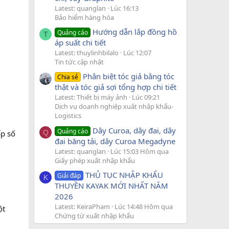
Latest: quanglan
Lúc 16:13
Bảo hiểm hàng hóa
Hướng dẫn lắp đồng hồ
Quảng cáo
T
áp suất chi tiết
Latest: thuylinhbilalo
Lúc 12:07
Tin tức cập nhật
Phân biệt tóc giả bằng tóc
Chia sẻ
thật và tóc giả sợi tổng hợp chi tiết
Latest: Thiết bị máy ảnh
Lúc 09:21
Dịch vụ doanh nghiệp xuất nhập khẩu-
Logistics
Dây Curoa, dây đai, dây
Quảng cáo
p số
Q
đai băng tải, dây Curoa Megadyne
Latest: quanglan
Lúc 15:03 Hôm qua
Giấy phép xuất nhập khẩu
THỦ TỤC NHẬP KHẨU
Giải đáp
K
THUYỀN KAYAK MỚI NHẤT NĂM
2026
Latest: KeiraPham
Lúc 14:48 Hôm qua
ột
Chứng từ xuất nhập khẩu