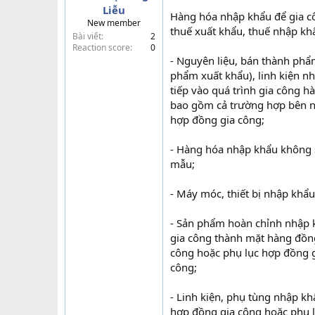
Liễu
t
Hàng hóa nhập khẩu để gia c
New member
e
thuế xuất khẩu, thuế nhập kh
Bài viết
2
r
Reaction score
0
- Nguyên liệu, bán thành phẩm
phẩm xuất khẩu), linh kiện n
tiếp vào quá trình gia công 
bao gồm cả trường hợp bên nh
hợp đồng gia công;
- Hàng hóa nhập khẩu không 
mẫu;
- Máy móc, thiết bị nhập khẩ
- Sản phẩm hoàn chỉnh nhập 
gia công thành mặt hàng đồng
công hoặc phụ lục hợp đồng g
công;
- Linh kiện, phụ tùng nhập k
hợp đồng gia công hoặc phụ l