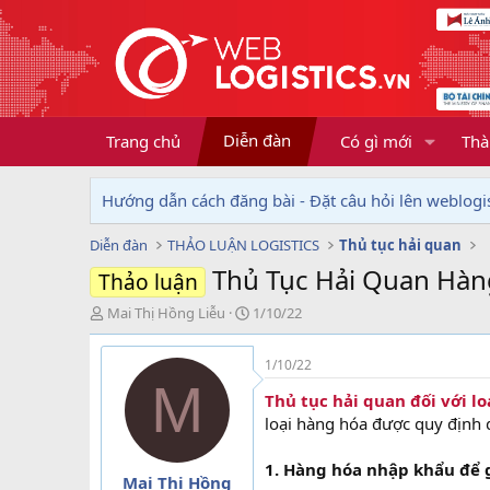
Diễn đàn
Trang chủ
Có gì mới
Thà
Hướng dẫn cách đăng bài - Đặt câu hỏi lên weblogis
Diễn đàn
THẢO LUẬN LOGISTICS
Thủ tục hải quan
Thủ Tục Hải Quan Hàn
Thảo luận
T
N
Mai Thị Hồng Liễu
1/10/22
h
g
r
à
1/10/22
e
y
M
a
g
Thủ tục hải quan đối với
d
ử
loại hàng hóa được quy định 
s
i
t
1. Hàng hóa nhập khẩu để 
a
Mai Thị Hồng
r