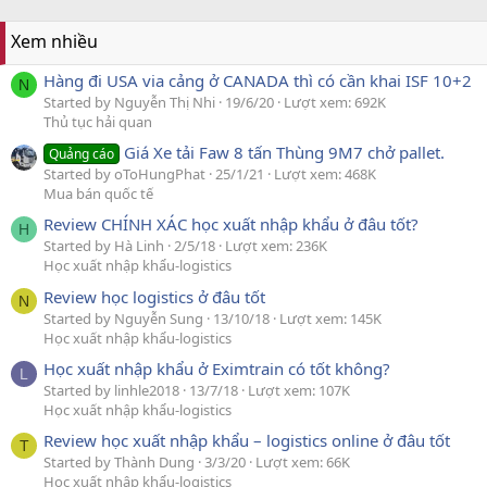
Xem nhiều
Hàng đi USA via cảng ở CANADA thì có cần khai ISF 10+2
N
Started by Nguyễn Thị Nhi
19/6/20
Lượt xem: 692K
Thủ tục hải quan
Giá Xe tải Faw 8 tấn Thùng 9M7 chở pallet.
Quảng cáo
Started by oToHungPhat
25/1/21
Lượt xem: 468K
Mua bán quốc tế
Review CHÍNH XÁC học xuất nhập khẩu ở đâu tốt?
H
Started by Hà Linh
2/5/18
Lượt xem: 236K
Học xuất nhập khẩu-logistics
Review học logistics ở đâu tốt
N
Started by Nguyễn Sung
13/10/18
Lượt xem: 145K
Học xuất nhập khẩu-logistics
Học xuất nhập khẩu ở Eximtrain có tốt không?
L
Started by linhle2018
13/7/18
Lượt xem: 107K
Học xuất nhập khẩu-logistics
Review học xuất nhập khẩu – logistics online ở đâu tốt
T
Started by Thành Dung
3/3/20
Lượt xem: 66K
Học xuất nhập khẩu-logistics