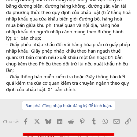
bằng đường biển, đường hàng không, đường sắt, vận tải
đa phương thức theo quy định của pháp luật (trừ hàng hoá
nhập khẩu qua cửa khẩu biên giới đường bộ, hàng hoá
mua bán giữa khu phi thuế quan và nội địa, hàng hóa
nhập khẩu do người nhập cảnh mang theo đường hành
lý): 01 bản chụp;
– Giấy phép nhập khẩu đối với hàng hóa phải có giấy phép
nhập khẩu; Giấy phép nhập khẩu theo hạn ngạch thuế
quan: 01 bản chính nếu xuất khẩu một lần hoặc 01 bản
chụp kèm theo Phiếu theo dõi trừ lùi nếu xuất khẩu nhiều
lần;
– Giấy thông báo miễn kiểm tra hoặc Giấy thông báo kết
quả kiểm tra của cơ quan kiểm tra chuyên ngành theo quy
định của pháp luật: 01 bản chính.
Bạn phải đăng nhập hoặc đăng ký để bình luận.
Facebook
X
Bluesky
LinkedIn
Reddit
Pinterest
Tumblr
WhatsApp
Email
Li
Chia sẻ: