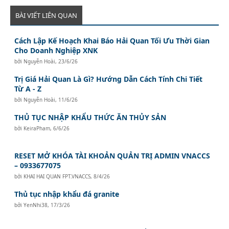
BÀI VIẾT LIÊN QUAN
Cách Lập Kế Hoạch Khai Báo Hải Quan Tối Ưu Thời Gian
Cho Doanh Nghiệp XNK
bởi
Nguyễn Hoài
,
23/6/26
Trị Giá Hải Quan Là Gì? Hướng Dẫn Cách Tính Chi Tiết
Từ A - Z
bởi
Nguyễn Hoài
,
11/6/26
THỦ TỤC NHẬP KHẨU THỨC ĂN THỦY SẢN
bởi
KeiraPham
,
6/6/26
RESET MỞ KHÓA TÀI KHOẢN QUẢN TRỊ ADMIN VNACCS
– 0933677075
bởi
KHAI HAI QUAN FPT.VNACCS
,
8/4/26
Thủ tục nhập khẩu đá granite
bởi
YenNhi38
,
17/3/26