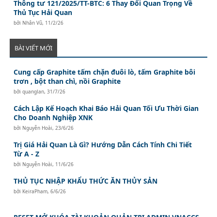
Thông tư 121/2025/TT-BTC: 6 Thay Đổi Quan Trọng Về
Thủ Tục Hải Quan
bởi
Nhân Vũ
,
11/2/26
BÀI VIẾT MỚI
Cung cấp Graphite tấm chặn đuôi lò, tấm Graphite bôi
trơn , bột than chì, nồi Graphite
bởi
quanglan
,
31/7/26
Cách Lập Kế Hoạch Khai Báo Hải Quan Tối Ưu Thời Gian
Cho Doanh Nghiệp XNK
bởi
Nguyễn Hoài
,
23/6/26
Trị Giá Hải Quan Là Gì? Hướng Dẫn Cách Tính Chi Tiết
Từ A - Z
bởi
Nguyễn Hoài
,
11/6/26
THỦ TỤC NHẬP KHẨU THỨC ĂN THỦY SẢN
bởi
KeiraPham
,
6/6/26