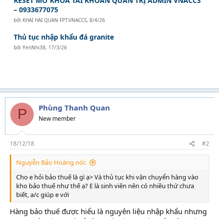
RESET MỞ KHÓA TÀI KHOẢN QUẢN TRỊ ADMIN VNACCS
– 0933677075
bởi
KHAI HAI QUAN FPT.VNACCS
,
8/4/26
Thủ tục nhập khẩu đá granite
bởi
YenNhi38
,
17/3/26
Phùng Thanh Quan
P
New member
18/12/18
#2
Nguyễn Bảo Hoàng nói:
Cho e hỏi bảo thuế là gì ạ> Và thủ tục khi vận chuyển hàng vào
kho bảo thuế như thế ạ? E là sinh viên nên có nhiều thứ chưa
biết, a/c giúp e với
Hàng bảo thuế được hiểu là nguyên liệu nhập khẩu nhưng