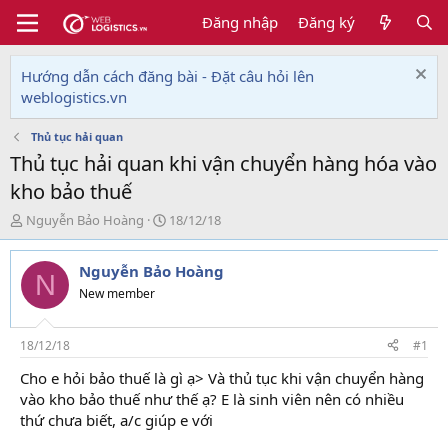
Đăng nhập
Đăng ký
Hướng dẫn cách đăng bài - Đặt câu hỏi lên
weblogistics.vn
Thủ tục hải quan
Thủ tục hải quan khi vận chuyển hàng hóa vào
kho bảo thuế
T
N
Nguyễn Bảo Hoàng
18/12/18
h
g
r
à
Nguyễn Bảo Hoàng
e
y
N
a
g
New member
d
ử
s
i
t
18/12/18
#1
a
Cho e hỏi bảo thuế là gì ạ> Và thủ tục khi vận chuyển hàng
r
vào kho bảo thuế như thế ạ? E là sinh viên nên có nhiều
t
e
thứ chưa biết, a/c giúp e với
r