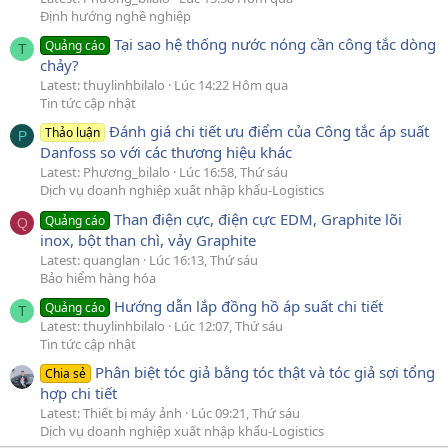
Định hướng nghề nghiệp
Tại sao hệ thống nước nóng cần công tắc dòng
Quảng cáo
T
chảy?
Latest: thuylinhbilalo
Lúc 14:22 Hôm qua
Tin tức cập nhật
Đánh giá chi tiết ưu điểm của Công tắc áp suất
Thảo luận
P
Danfoss so với các thương hiệu khác
Latest: Phương_bilalo
Lúc 16:58, Thứ sáu
Dịch vụ doanh nghiệp xuất nhập khẩu-Logistics
Than điện cực, điện cực EDM, Graphite lõi
Quảng cáo
Q
inox, bột than chì, vảy Graphite
Latest: quanglan
Lúc 16:13, Thứ sáu
Bảo hiểm hàng hóa
Hướng dẫn lắp đồng hồ áp suất chi tiết
Quảng cáo
T
Latest: thuylinhbilalo
Lúc 12:07, Thứ sáu
Tin tức cập nhật
Phân biệt tóc giả bằng tóc thật và tóc giả sợi tổng
Chia sẻ
hợp chi tiết
Latest: Thiết bị máy ảnh
Lúc 09:21, Thứ sáu
Dịch vụ doanh nghiệp xuất nhập khẩu-Logistics