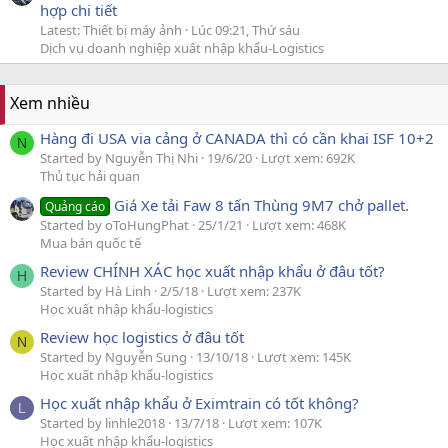
hợp chi tiết
Latest: Thiết bị máy ảnh
Lúc 09:21, Thứ sáu
Dịch vụ doanh nghiệp xuất nhập khẩu-Logistics
Xem nhiều
Hàng đi USA via cảng ở CANADA thì có cần khai ISF 10+2
N
Started by Nguyễn Thị Nhi
19/6/20
Lượt xem: 692K
Thủ tục hải quan
Giá Xe tải Faw 8 tấn Thùng 9M7 chở pallet.
Quảng cáo
Started by oToHungPhat
25/1/21
Lượt xem: 468K
Mua bán quốc tế
Review CHÍNH XÁC học xuất nhập khẩu ở đâu tốt?
H
Started by Hà Linh
2/5/18
Lượt xem: 237K
Học xuất nhập khẩu-logistics
Review học logistics ở đâu tốt
N
Started by Nguyễn Sung
13/10/18
Lượt xem: 145K
Học xuất nhập khẩu-logistics
Học xuất nhập khẩu ở Eximtrain có tốt không?
L
Started by linhle2018
13/7/18
Lượt xem: 107K
Học xuất nhập khẩu-logistics