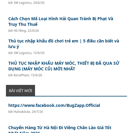
bởi
3W Logistics
,
24/6/26
Cách Chọn Mã Loại Hình Hải Quan Tránh Bị Phạt Và
Truy Thu Thuế
bởi
Hồ Hồng
,
22/6/26
Thủ tục nhập khẩu đồ chơi trẻ em | 5 điều cần biết và
lưu ý
bởi
3W Logistics
,
15/6/26
THỦ TỤC NHẬP KHẨU MÁY MÓC, THIẾT BỊ ĐÃ QUA SỬ
DỤNG (MÁY MÓC CŨ) MỚI NHẤT
bởi
KeiraPham
,
15/6/26
BÀI VIẾT MỚI
https://www.facebook.com/BugZapp.Official
bởi
Hulludulula
,
24/7/26
Chuyển Hàng Từ Hà Nội Đi Viêng Chăn Lào Giá Tốt