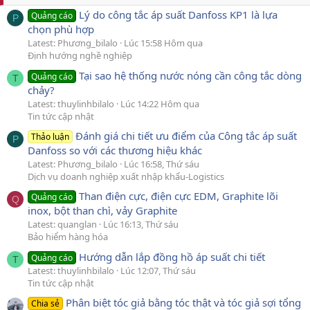
Lý do công tắc áp suất Danfoss KP1 là lựa
Quảng cáo
P
chọn phù hợp
Latest: Phương_bilalo
Lúc 15:58 Hôm qua
Định hướng nghề nghiệp
Tại sao hệ thống nước nóng cần công tắc dòng
Quảng cáo
T
chảy?
Latest: thuylinhbilalo
Lúc 14:22 Hôm qua
Tin tức cập nhật
Đánh giá chi tiết ưu điểm của Công tắc áp suất
Thảo luận
P
Danfoss so với các thương hiệu khác
Latest: Phương_bilalo
Lúc 16:58, Thứ sáu
Dịch vụ doanh nghiệp xuất nhập khẩu-Logistics
Than điện cực, điện cực EDM, Graphite lõi
Quảng cáo
Q
inox, bột than chì, vảy Graphite
Latest: quanglan
Lúc 16:13, Thứ sáu
Bảo hiểm hàng hóa
Hướng dẫn lắp đồng hồ áp suất chi tiết
Quảng cáo
T
Latest: thuylinhbilalo
Lúc 12:07, Thứ sáu
Tin tức cập nhật
Phân biệt tóc giả bằng tóc thật và tóc giả sợi tổng
Chia sẻ