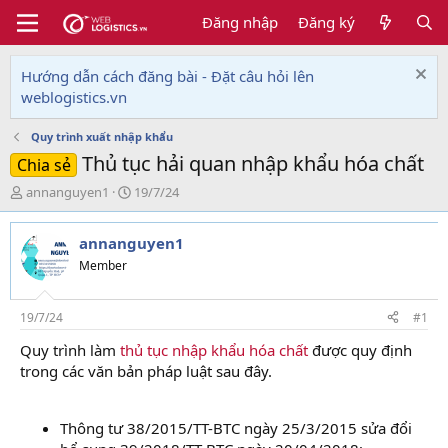
Đăng nhập
Đăng ký
Hướng dẫn cách đăng bài - Đặt câu hỏi lên
weblogistics.vn
Quy trình xuất nhập khẩu
Thủ tục hải quan nhập khẩu hóa chất
Chia sẻ
T
N
annanguyen1
19/7/24
h
g
r
à
annanguyen1
e
y
a
g
Member
d
ử
s
i
t
19/7/24
#1
a
Quy trình làm
thủ tục nhập khẩu hóa chất
được quy định
r
trong các văn bản pháp luật sau đây.
t
e
r
Thông tư 38/2015/TT-BTC ngày 25/3/2015 sửa đổi