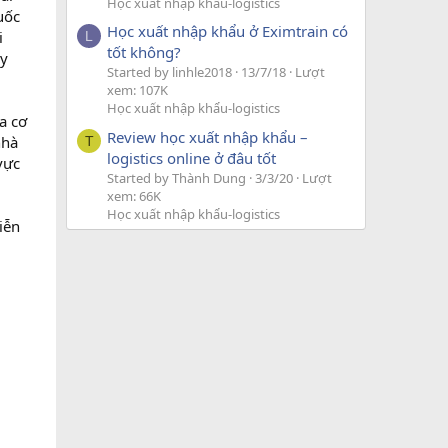
Học xuất nhập khẩu-logistics
uốc
Học xuất nhập khẩu ở Eximtrain có
i
L
tốt không?
uy
Started by linhle2018
13/7/18
Lượt
xem: 107K
Học xuất nhập khẩu-logistics
a cơ
Review học xuất nhập khẩu –
nhà
T
logistics online ở đâu tốt
vực
Started by Thành Dung
3/3/20
Lượt
xem: 66K
Học xuất nhập khẩu-logistics
iễn