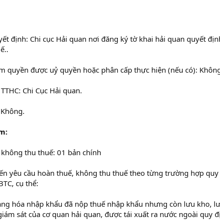
t định: Chi cục Hải quan nơi đăng ký tờ khai hải quan quyết địn
ế..
ẩm quyền được uỷ quyền hoặc phân cấp thực hiện (nếu có): Khôn
n TTHC: Chi Cục Hải quan.
: Không.
m:
 không thu thuế: 01 bản chính
 đến yêu cầu hoàn thuế, không thu thuế theo từng trường hợp quy
TC, cụ thể:
àng hóa nhập khẩu đã nộp thuế nhập khẩu nhưng còn lưu kho, lư
giám sát của cơ quan hải quan, được tái xuất ra nước ngoài quy đ