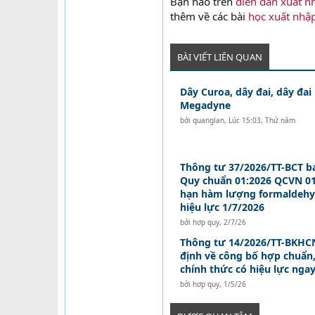
Bạn nào trên
diễn đàn xuất n
thêm về các bài
học xuất nhậ
BÀI VIẾT LIÊN QUAN
Dây Curoa, dây đai, dây đai
Megadyne
bởi
quanglan
,
Lúc 15:03, Thứ năm
Thông tư 37/2026/TT-BCT b
Quy chuẩn 01:2026 QCVN 01
hạn hàm lượng formaldehy
hiệu lực 1/7/2026
bởi
hơp quy
,
2/7/26
Thông tư 14/2026/TT-BKHCN
định về công bố hợp chuẩn
chính thức có hiệu lực nga
bởi
hơp quy
,
1/5/26