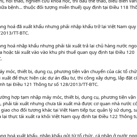
ị, hội thảo, nghiên cứu khoa học, thi đấu thể thao, biểu diễn văn
hữa bệnh... thuộc đối tượng miễn thuế) quy định tại Điều 118 Th
àng hoá đã xuất khẩu nhưng phải nhập khẩu trở lại Việt Nam quy
/2013/TT-BTC.
àng hoá nhập khẩu nhưng phải tái xuất trả lại chủ hàng nước ngo
a hoặc tái xuất vào vào khu phi thuế quan quy định tại Điều 120
.
y móc, thiết bị, dụng cụ, phương tiện vận chuyển của các tổ chứ
xuất để thực hiện các dự án đầu tư, thi công xây dựng, lắp đặt 
định tại Điều 121 Thông tư số 128/2013/TT-BTC.
rường hợp tạm nhập máy móc, thiết bị, dụng cụ, phương tiện vận
, phải tái xuất nhưng chưa tái xuất mà được cơ quan nhà nước c
iao cho đối tượng khác tại Việt Nam tiếp tục quản lý sử dụng, s
lại thực tái xuất ra khỏi Việt Nam quy định tại Điều 122 Thông t
àng hoá xuất khẩu, nhập khẩu gửi từ tổ chức, cá nhân ở nước ngo