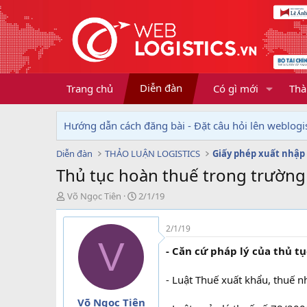
Diễn đàn
Trang chủ
Có gì mới
Thà
Hướng dẫn cách đăng bài - Đặt câu hỏi lên weblogis
Diễn đàn
THẢO LUẬN LOGISTICS
Giấy phép xuất nhập
Thủ tục hoàn thuế trong trường
T
N
Võ Ngọc Tiên
2/1/19
h
g
r
à
2/1/19
e
y
V
a
g
- Căn cứ pháp lý của thủ t
d
ử
s
i
- Luật Thuế xuất khẩu, thuế
t
a
Võ Ngọc Tiên
r