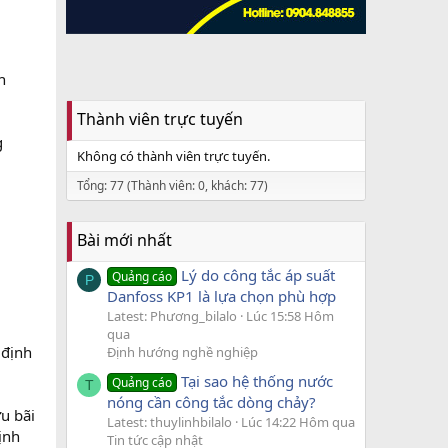
h
Thành viên trực tuyến
g
Không có thành viên trực tuyến.
Tổng: 77 (Thành viên: 0, khách: 77)
Bài mới nhất
Lý do công tắc áp suất
Quảng cáo
P
Danfoss KP1 là lựa chọn phù hợp
Latest: Phương_bilalo
Lúc 15:58 Hôm
qua
 định
Định hướng nghề nghiệp
Tại sao hệ thống nước
Quảng cáo
T
nóng cần công tắc dòng chảy?
u bãi
Latest: thuylinhbilalo
Lúc 14:22 Hôm qua
ịnh
Tin tức cập nhật