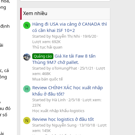
 hóa,
ông
Xem nhiều
Hàng đi USA via cảng ở CANADA thì
N
 định
có cần khai ISF 10+2
Started by Nguyễn Thị Nhi
19/6/20
Lượt xem: 692K
ài
Thủ tục hải quan
Giá Xe tải Faw 8 tấn
Quảng cáo
Thùng 9M7 chở pallet.
Started by oToHungPhat
25/1/21
Lượt
c, cá
xem: 468K
công
Mua bán quốc tế
Review CHÍNH XÁC học xuất nhập
H
khẩu ở đâu tốt?
Started by Hà Linh
2/5/18
Lượt xem:
ó
237K
au đó
Học xuất nhập khẩu-logistics
ư số
Review học logistics ở đâu tốt
N
Started by Nguyễn Sung
13/10/18
Lượt
xem: 145K
ài