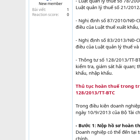
- Luật quản lý thuế số 78/20
New member
t
Luật quản lý thuế số 21/201
Bài viết
1
e
Reaction score
0
r
- Nghị định số 87/2010/NĐ-CP
điều của Luật thuế xuất khẩu,
- Nghị định số 83/2013/NĐ-CP
điều của Luật quản lý thuế và
- Thông tư số 128/2013/TT-BT
kiểm tra, giám sát hải quan; 
khẩu, nhập khẩu.
Thủ tục hoàn thuế trong t
128/2013/TT-BTC
Trong điều kiện doanh nghiệp
ngày 10/9/2013 của Bộ Tài chí
- Bước 1: Nộp hồ sơ hoàn t
Doanh nghiệp có thể đến tại 
chính.