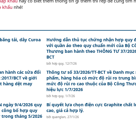
hập khẩu
này có biết thêm thông tin gì thêm thì rep để cùng tìm 
p khẩu
nhé!
 băng tải, dây Curoa
Hướng dẫn thủ tục chứng nhận hợp quy đ
với quần áo theo quy chuẩn mới của Bộ C
Thương ban hành theo THÔNG TƯ 37/2026
BCT
bởi
hơp quy
,
12/7/26
an hành các sửa đổi
Thông tư số 33/2026/TT-BCT về Danh mục 
:2017/BCT về giới
phẩm, hàng hóa có mức độ rủi ro trung bì
t hàng dệt may
mức độ rủi ro cao thuộc của Bộ Công Th
hiệu lực 1/7/2026
bởi
hơp quy
,
1/7/26
 ngày 9/4/2026 quy
Bí quyết lựa chọn điện cực Graphite chất 
, công bố hợp quy
cao, giá cả hợp lý.
y trong tháng 5/2026
bởi
quanglan
,
27/1/26