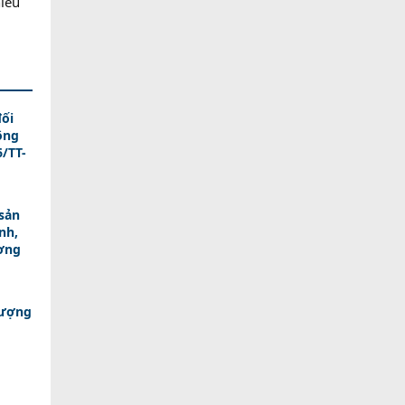
hiểu
ối
ông
/TT-
sản
nh,
ương
lượng