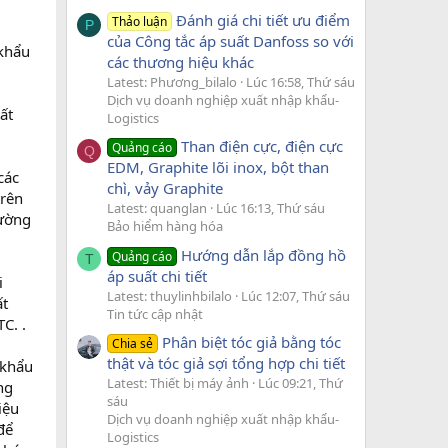
Đánh giá chi tiết ưu điểm
Thảo luận
P
của Công tắc áp suất Danfoss so với
 khẩu
các thương hiệu khác
Latest: Phương_bilalo
Lúc 16:58, Thứ sáu
Dịch vụ doanh nghiệp xuất nhập khẩu-
ất
Logistics
Than điện cực, điện cực
Quảng cáo
Q
EDM, Graphite lõi inox, bột than
các
chì, vảy Graphite
trên
Latest: quanglan
Lúc 16:13, Thứ sáu
đường
Bảo hiểm hàng hóa
Hướng dẫn lắp đồng hồ
Quảng cáo
T
áp suất chi tiết
i
Latest: thuylinhbilalo
Lúc 12:07, Thứ sáu
ất
Tin tức cập nhật
C. .
Phân biệt tóc giả bằng tóc
Chia sẻ
thật và tóc giả sợi tổng hợp chi tiết
 khẩu
Latest: Thiết bị máy ảnh
Lúc 09:21, Thứ
ng
sáu
iệu
Dịch vụ doanh nghiệp xuất nhập khẩu-
để
Logistics