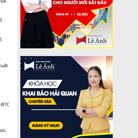
của
ố
ố
;
xuất
T-BTC
bưu