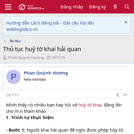
Đăng nhập
Đăng ký
Hướng dẫn cách đăng bài - Đặt câu hỏi lên
weblogistics.vn
Tài liệu
Thủ tục huỷ tờ khai hải quan
T
N
Phan Quỳnh Hương
28/1/19
h
g
r
à
Phan Quỳnh Hương
e
y
P
a
g
New member
d
ử
s
i
t
28/1/19
#1
a
Mình thấy có nhiều bạn hay hỏi về
huỷ tờ khai
, đăng lên
r
cho m.n tham khảo
t
e
1. Trình tự thực hiện:
r
- Bước 1:
Người khai hải quan đề nghị được phép hủy tờ