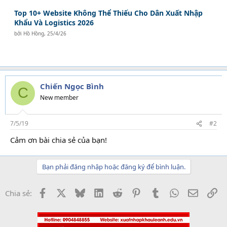
Top 10+ Website Không Thể Thiếu Cho Dân Xuất Nhập
Khẩu Và Logistics 2026
bởi
Hồ Hồng
,
25/4/26
Chiến Ngọc Bình
C
New member
7/5/19
#2
Cảm ơn bài chia sẻ của bạn!
Bạn phải đăng nhập hoặc đăng ký để bình luận.
Facebook
X
Bluesky
LinkedIn
Reddit
Pinterest
Tumblr
WhatsApp
Email
Li
Chia sẻ: