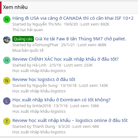
Xem nhiều
Hàng đi USA via cảng ở CANADA thì có cần khai ISF 10+2
N
Started by Nguyễn Thị Nhi
19/6/20
Lượt xem: 692K
Thủ tục hải quan
Giá Xe tải Faw 8 tấn Thùng 9M7 chở pallet.
Quảng cáo
Started by oToHungPhat
25/1/21
Lượt xem: 468K
Mua bán quốc tế
Review CHÍNH XÁC học xuất nhập khẩu ở đâu tốt?
H
Started by Hà Linh
2/5/18
Lượt xem: 233K
Học xuất nhập khẩu-logistics
Review học logistics ở đâu tốt
N
Started by Nguyễn Sung
13/10/18
Lượt xem: 143K
Học xuất nhập khẩu-logistics
Học xuất nhập khẩu ở Eximtrain có tốt không?
L
Started by linhle2018
13/7/18
Lượt xem: 106K
Học xuất nhập khẩu-logistics
Review học xuất nhập khẩu – logistics online ở đâu tốt
T
Started by Thành Dung
3/3/20
Lượt xem: 66K
Học xuất nhập khẩu-logistics