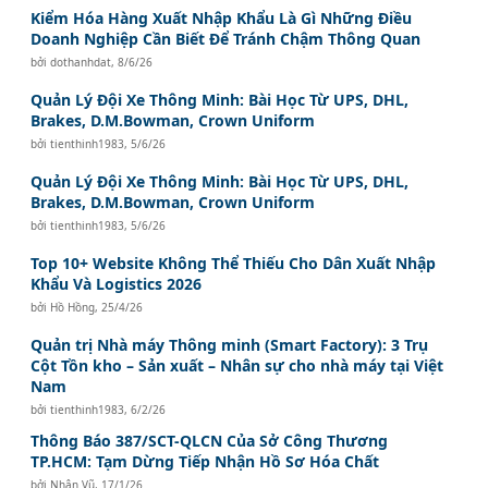
Kiểm Hóa Hàng Xuất Nhập Khẩu Là Gì Những Điều
Doanh Nghiệp Cần Biết Để Tránh Chậm Thông Quan
bởi
dothanhdat
,
8/6/26
Quản Lý Đội Xe Thông Minh: Bài Học Từ UPS, DHL,
Brakes, D.M.Bowman, Crown Uniform
bởi
tienthinh1983
,
5/6/26
Quản Lý Đội Xe Thông Minh: Bài Học Từ UPS, DHL,
Brakes, D.M.Bowman, Crown Uniform
bởi
tienthinh1983
,
5/6/26
Top 10+ Website Không Thể Thiếu Cho Dân Xuất Nhập
Khẩu Và Logistics 2026
bởi
Hồ Hồng
,
25/4/26
Quản trị Nhà máy Thông minh (Smart Factory): 3 Trụ
Cột Tồn kho – Sản xuất – Nhân sự cho nhà máy tại Việt
Nam
bởi
tienthinh1983
,
6/2/26
Thông Báo 387/SCT-QLCN Của Sở Công Thương
TP.HCM: Tạm Dừng Tiếp Nhận Hồ Sơ Hóa Chất
bởi
Nhân Vũ
,
17/1/26