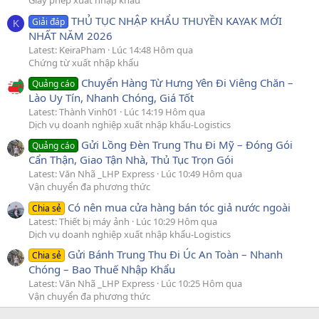
Giấy phép xuất nhập khẩu
THỦ TỤC NHẬP KHẨU THUYỀN KAYAK MỚI
Giải đáp
K
NHẤT NĂM 2026
Latest: KeiraPham
Lúc 14:48 Hôm qua
Chứng từ xuất nhập khẩu
Chuyển Hàng Từ Hưng Yên Đi Viêng Chăn –
Quảng cáo
Lào Uy Tín, Nhanh Chóng, Giá Tốt
Latest: Thành Vinh01
Lúc 14:19 Hôm qua
Dịch vụ doanh nghiệp xuất nhập khẩu-Logistics
Gửi Lồng Đèn Trung Thu Đi Mỹ – Đóng Gói
Quảng cáo
Cẩn Thận, Giao Tận Nhà, Thủ Tục Trọn Gói
Latest: Văn Nhã _LHP Express
Lúc 10:49 Hôm qua
Vận chuyển đa phương thức
Có nên mua cửa hàng bán tóc giả nước ngoài
Chia sẻ
Latest: Thiết bị máy ảnh
Lúc 10:29 Hôm qua
Dịch vụ doanh nghiệp xuất nhập khẩu-Logistics
Gửi Bánh Trung Thu Đi Úc An Toàn – Nhanh
Chia sẻ
Chóng – Bao Thuế Nhập Khẩu
Latest: Văn Nhã _LHP Express
Lúc 10:25 Hôm qua
Vận chuyển đa phương thức