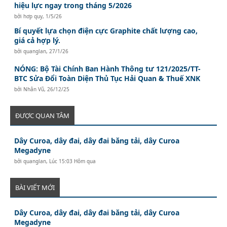
hiệu lực ngay trong tháng 5/2026
bởi
hơp quy
,
1/5/26
Bí quyết lựa chọn điện cực Graphite chất lượng cao,
giá cả hợp lý.
bởi
quanglan
,
27/1/26
NÓNG: Bộ Tài Chính Ban Hành Thông tư 121/2025/TT-
BTC Sửa Đổi Toàn Diện Thủ Tục Hải Quan & Thuế XNK
bởi
Nhân Vũ
,
26/12/25
ĐƯỢC QUAN TÂM
Dây Curoa, dây đai, dây đai băng tải, dây Curoa
Megadyne
bởi
quanglan
,
Lúc 15:03 Hôm qua
BÀI VIẾT MỚI
Dây Curoa, dây đai, dây đai băng tải, dây Curoa
Megadyne