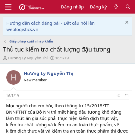
Đăng nhập
Đăng ký
Hướng dẫn cách đăng bài - Đặt câu hỏi lên
weblogistics.vn
Giấy phép xuất nhập khẩu
Thủ tục kiểm tra chất lượng đậu tương
T
N
Hương Ly Nguyễn Thị
16/1/19
h
g
r
à
Hương Ly Nguyễn Thị
e
y
H
a
g
New member
d
ử
s
i
t
16/1/19
#1
a
Mọi người cho em hỏi, theo thông tư 15/2018/TT-
r
BNNPTNT của Bộ NN thì mặt hàng đậu tương khô dùng
t
e
làm thức ăn gia súc phải thực hiện kiểm dịch thực vật,
r
kiểm tra chất lượng và kiểm tra an toàn thực phẩm, về
kiểm dịch thực vật và kiểm tra an toàn thực phẩm thì được