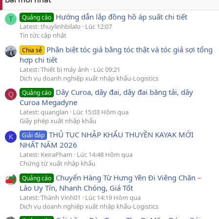
Hướng dẫn lắp đồng hồ áp suất chi tiết
Quảng cáo
T
Latest: thuylinhbilalo
Lúc 12:07
Tin tức cập nhật
Phân biệt tóc giả bằng tóc thật và tóc giả sợi tổng
Chia sẻ
hợp chi tiết
Latest: Thiết bị máy ảnh
Lúc 09:21
Dịch vụ doanh nghiệp xuất nhập khẩu-Logistics
Dây Curoa, dây đai, dây đai băng tải, dây
Quảng cáo
Q
Curoa Megadyne
Latest: quanglan
Lúc 15:03 Hôm qua
Giấy phép xuất nhập khẩu
THỦ TỤC NHẬP KHẨU THUYỀN KAYAK MỚI
Giải đáp
K
NHẤT NĂM 2026
Latest: KeiraPham
Lúc 14:48 Hôm qua
Chứng từ xuất nhập khẩu
Chuyển Hàng Từ Hưng Yên Đi Viêng Chăn –
Quảng cáo
Lào Uy Tín, Nhanh Chóng, Giá Tốt
Latest: Thành Vinh01
Lúc 14:19 Hôm qua
Dịch vụ doanh nghiệp xuất nhập khẩu-Logistics