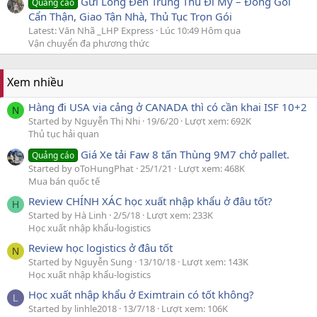
Gửi Lồng Đèn Trung Thu Đi Mỹ – Đóng Gói
Quảng cáo
Cẩn Thận, Giao Tận Nhà, Thủ Tục Trọn Gói
Latest: Văn Nhã _LHP Express
Lúc 10:49 Hôm qua
Vận chuyển đa phương thức
Xem nhiều
Hàng đi USA via cảng ở CANADA thì có cần khai ISF 10+2
N
Started by Nguyễn Thị Nhi
19/6/20
Lượt xem: 692K
Thủ tục hải quan
Giá Xe tải Faw 8 tấn Thùng 9M7 chở pallet.
Quảng cáo
Started by oToHungPhat
25/1/21
Lượt xem: 468K
Mua bán quốc tế
Review CHÍNH XÁC học xuất nhập khẩu ở đâu tốt?
H
Started by Hà Linh
2/5/18
Lượt xem: 233K
Học xuất nhập khẩu-logistics
Review học logistics ở đâu tốt
N
Started by Nguyễn Sung
13/10/18
Lượt xem: 143K
Học xuất nhập khẩu-logistics
Học xuất nhập khẩu ở Eximtrain có tốt không?
L
Started by linhle2018
13/7/18
Lượt xem: 106K