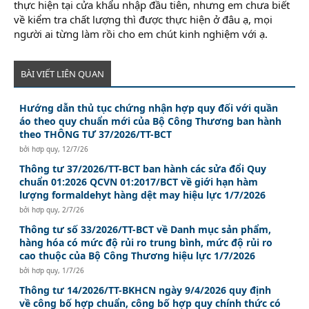
thực hiện tại cửa khẩu nhập đầu tiên, nhưng em chưa biết
về kiểm tra chất lượng thì được thực hiện ở đâu ạ, mọi
người ai từng làm rồi cho em chút kinh nghiệm với ạ.
BÀI VIẾT LIÊN QUAN
Hướng dẫn thủ tục chứng nhận hợp quy đối với quần
áo theo quy chuẩn mới của Bộ Công Thương ban hành
theo THÔNG TƯ 37/2026/TT-BCT
bởi
hơp quy
,
12/7/26
Thông tư 37/2026/TT-BCT ban hành các sửa đổi Quy
chuẩn 01:2026 QCVN 01:2017/BCT về giới hạn hàm
lượng formaldehyt hàng dệt may hiệu lực 1/7/2026
bởi
hơp quy
,
2/7/26
Thông tư số 33/2026/TT-BCT về Danh mục sản phẩm,
hàng hóa có mức độ rủi ro trung bình, mức độ rủi ro
cao thuộc của Bộ Công Thương hiệu lực 1/7/2026
bởi
hơp quy
,
1/7/26
Thông tư 14/2026/TT-BKHCN ngày 9/4/2026 quy định
về công bố hợp chuẩn, công bố hợp quy chính thức có