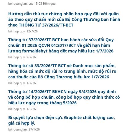
bởi
quanglan
,
Lúc 15:03 Hôm qua
Hướng dẫn thủ tục chứng nhận hợp quy đối với quần
áo theo quy chuẩn mới của Bộ Công Thương ban hành
theo THÔNG TƯ 37/2026/TT-BCT
bởi
hơp quy
,
12/7/26
Thông tư 37/2026/TT-BCT ban hành các sửa đổi Quy
chuẩn 01:2026 QCVN 01:2017/BCT về giới hạn hàm
lượng formaldehyt hàng dệt may hiệu lực 1/7/2026
bởi
hơp quy
,
2/7/26
Thông tư số 33/2026/TT-BCT về Danh mục sản phẩm,
hàng hóa có mức độ rủi ro trung bình, mức độ rủi ro
cao thuộc của Bộ Công Thương hiệu lực 1/7/2026
bởi
hơp quy
,
1/7/26
Thông tư 14/2026/TT-BKHCN ngày 9/4/2026 quy định
về công bố hợp chuẩn, công bố hợp quy chính thức có
hiệu lực ngay trong tháng 5/2026
bởi
hơp quy
,
1/5/26
Bí quyết lựa chọn điện cực Graphite chất lượng cao,
giá cả hợp lý.
bởi
quanglan
,
27/1/26