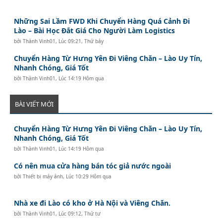
Những Sai Lầm FWD Khi Chuyển Hàng Quá Cảnh Đi
Lào – Bài Học Đắt Giá Cho Người Làm Logistics
bởi
Thành Vinh01
,
Lúc 09:21, Thứ bảy
Chuyển Hàng Từ Hưng Yên Đi Viêng Chăn – Lào Uy Tín,
Nhanh Chóng, Giá Tốt
bởi
Thành Vinh01
,
Lúc 14:19 Hôm qua
BÀI VIẾT MỚI
Chuyển Hàng Từ Hưng Yên Đi Viêng Chăn – Lào Uy Tín,
Nhanh Chóng, Giá Tốt
bởi
Thành Vinh01
,
Lúc 14:19 Hôm qua
Có nên mua cửa hàng bán tóc giả nước ngoài
bởi
Thiết bị máy ảnh
,
Lúc 10:29 Hôm qua
Nhà xe đi Lào có kho ở Hà Nội và Viêng Chăn.
bởi
Thành Vinh01
,
Lúc 09:12, Thứ tư