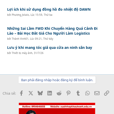
Lợi ích khi sử dụng đồng hồ đo nhiệt độ DAWN
bởi
Phương_bilalo
,
Lúc 15:59, Thứ ba
Những Sai Lầm FWD Khi Chuyển Hàng Quá Cảnh Đi
Lào – Bài Học Đắt Giá Cho Người Làm Logistics
bởi
Thành Vinh01
,
Lúc 09:21, Thứ bảy
Lưu ý khi mang tóc giả qua cửa an ninh sân bay
bởi
Thiết bị máy ảnh
,
31/7/26
Bạn phải đăng nhập hoặc đăng ký để bình luận.
Facebook
X
Bluesky
LinkedIn
Reddit
Pinterest
Tumblr
WhatsApp
Email
Li
Chia sẻ: