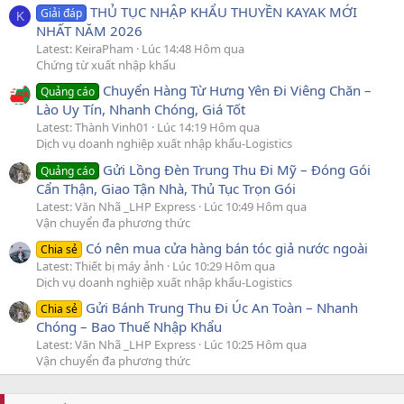
THỦ TỤC NHẬP KHẨU THUYỀN KAYAK MỚI
Giải đáp
K
NHẤT NĂM 2026
Latest: KeiraPham
Lúc 14:48 Hôm qua
Chứng từ xuất nhập khẩu
Chuyển Hàng Từ Hưng Yên Đi Viêng Chăn –
Quảng cáo
Lào Uy Tín, Nhanh Chóng, Giá Tốt
Latest: Thành Vinh01
Lúc 14:19 Hôm qua
Dịch vụ doanh nghiệp xuất nhập khẩu-Logistics
Gửi Lồng Đèn Trung Thu Đi Mỹ – Đóng Gói
Quảng cáo
Cẩn Thận, Giao Tận Nhà, Thủ Tục Trọn Gói
Latest: Văn Nhã _LHP Express
Lúc 10:49 Hôm qua
Vận chuyển đa phương thức
Có nên mua cửa hàng bán tóc giả nước ngoài
Chia sẻ
Latest: Thiết bị máy ảnh
Lúc 10:29 Hôm qua
Dịch vụ doanh nghiệp xuất nhập khẩu-Logistics
Gửi Bánh Trung Thu Đi Úc An Toàn – Nhanh
Chia sẻ
Chóng – Bao Thuế Nhập Khẩu
Latest: Văn Nhã _LHP Express
Lúc 10:25 Hôm qua
Vận chuyển đa phương thức