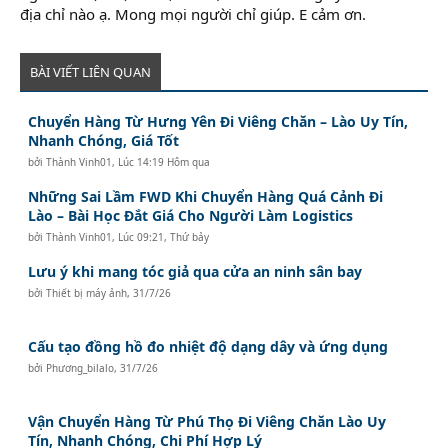
địa chỉ nào ạ. Mong mọi người chỉ giúp. E cảm ơn.
BÀI VIẾT LIÊN QUAN
Chuyển Hàng Từ Hưng Yên Đi Viêng Chăn – Lào Uy Tín,
Nhanh Chóng, Giá Tốt
bởi
Thành Vinh01
,
Lúc 14:19 Hôm qua
Những Sai Lầm FWD Khi Chuyển Hàng Quá Cảnh Đi
Lào – Bài Học Đắt Giá Cho Người Làm Logistics
bởi
Thành Vinh01
,
Lúc 09:21, Thứ bảy
Lưu ý khi mang tóc giả qua cửa an ninh sân bay
bởi
Thiết bị máy ảnh
,
31/7/26
Cấu tạo đồng hồ đo nhiệt độ dạng dây và ứng dụng
bởi
Phương_bilalo
,
31/7/26
Vận Chuyển Hàng Từ Phú Thọ Đi Viêng Chăn Lào Uy
Tín, Nhanh Chóng, Chi Phí Hợp Lý