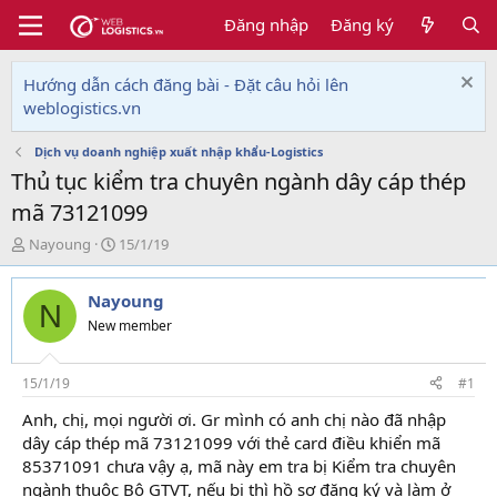
Đăng nhập
Đăng ký
Hướng dẫn cách đăng bài - Đặt câu hỏi lên
weblogistics.vn
Dịch vụ doanh nghiệp xuất nhập khẩu-Logistics
Thủ tục kiểm tra chuyên ngành dây cáp thép
mã 73121099
T
N
Nayoung
15/1/19
h
g
r
à
Nayoung
e
y
N
a
g
New member
d
ử
s
i
t
15/1/19
#1
a
Anh, chị, mọi người ơi. Gr mình có anh chị nào đã nhập
r
dây cáp thép mã 73121099 với thẻ card điều khiển mã
t
e
85371091 chưa vậy ạ, mã này em tra bị Kiểm tra chuyên
r
ngành thuộc Bộ GTVT, nếu bị thì hồ sơ đăng ký và làm ở