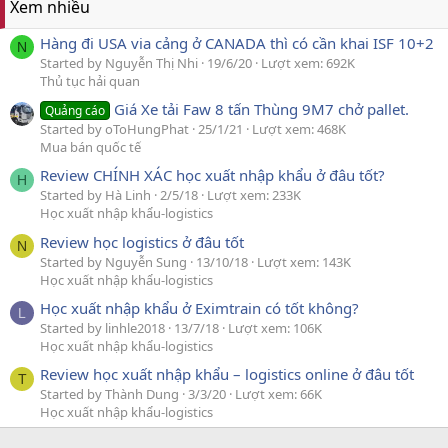
Xem nhiều
Hàng đi USA via cảng ở CANADA thì có cần khai ISF 10+2
N
Started by Nguyễn Thị Nhi
19/6/20
Lượt xem: 692K
Thủ tục hải quan
Giá Xe tải Faw 8 tấn Thùng 9M7 chở pallet.
Quảng cáo
Started by oToHungPhat
25/1/21
Lượt xem: 468K
Mua bán quốc tế
Review CHÍNH XÁC học xuất nhập khẩu ở đâu tốt?
H
Started by Hà Linh
2/5/18
Lượt xem: 233K
Học xuất nhập khẩu-logistics
Review học logistics ở đâu tốt
N
Started by Nguyễn Sung
13/10/18
Lượt xem: 143K
Học xuất nhập khẩu-logistics
Học xuất nhập khẩu ở Eximtrain có tốt không?
L
Started by linhle2018
13/7/18
Lượt xem: 106K
Học xuất nhập khẩu-logistics
Review học xuất nhập khẩu – logistics online ở đâu tốt
T
Started by Thành Dung
3/3/20
Lượt xem: 66K
Học xuất nhập khẩu-logistics