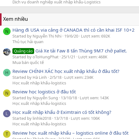
Dịch vụ doanh nghiệp xuất nhập khẩu-Logistics
Xem nhiều
Hàng đi USA via cảng ở CANADA thì có cần khai ISF 10+2
N
Started by Nguyễn Thị Nhi
19/6/20
Lượt xem: 692K
Thủ tục hải quan
Giá Xe tải Faw 8 tấn Thùng 9M7 chở pallet.
Quảng cáo
Started by oToHungPhat
25/1/21
Lượt xem: 468K
Mua bán quốc tế
Review CHÍNH XÁC học xuất nhập khẩu ở đâu tốt?
H
Started by Hà Linh
2/5/18
Lượt xem: 234K
Học xuất nhập khẩu-logistics
Review học logistics ở đâu tốt
N
Started by Nguyễn Sung
13/10/18
Lượt xem: 143K
Học xuất nhập khẩu-logistics
Học xuất nhập khẩu ở Eximtrain có tốt không?
L
Started by linhle2018
13/7/18
Lượt xem: 106K
Học xuất nhập khẩu-logistics
Review học xuất nhập khẩu – logistics online ở đâu tốt
T
Started by Thành Dung
3/3/20
Lượt xem: 66K