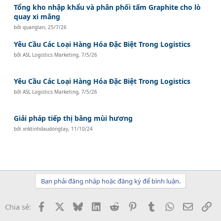
Tổng kho nhập khẩu và phân phối tấm Graphite cho lò
quay xi măng
bởi
quanglan
,
25/7/26
Yêu Cầu Các Loại Hàng Hóa Đặc Biệt Trong Logistics
bởi
ASL Logistics Marketing
,
7/5/26
Yêu Cầu Các Loại Hàng Hóa Đặc Biệt Trong Logistics
bởi
ASL Logistics Marketing
,
7/5/26
Giải pháp tiếp thị bằng mùi hương
bởi
xnktinhdaudongtay
,
11/10/24
Bạn phải đăng nhập hoặc đăng ký để bình luận.
Facebook
X
Bluesky
LinkedIn
Reddit
Pinterest
Tumblr
WhatsApp
Email
Li
Chia sẻ: