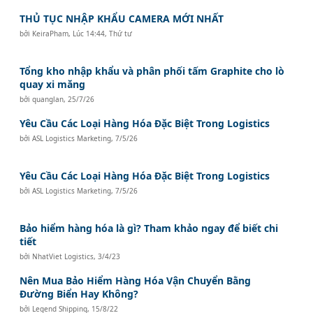
THỦ TỤC NHẬP KHẨU CAMERA MỚI NHẤT
bởi
KeiraPham
,
Lúc 14:44, Thứ tư
Tổng kho nhập khẩu và phân phối tấm Graphite cho lò
quay xi măng
bởi
quanglan
,
25/7/26
Yêu Cầu Các Loại Hàng Hóa Đặc Biệt Trong Logistics
bởi
ASL Logistics Marketing
,
7/5/26
Yêu Cầu Các Loại Hàng Hóa Đặc Biệt Trong Logistics
bởi
ASL Logistics Marketing
,
7/5/26
Bảo hiểm hàng hóa là gì? Tham khảo ngay để biết chi
tiết
bởi
NhatViet Logistics
,
3/4/23
Nên Mua Bảo Hiểm Hàng Hóa Vận Chuyển Bằng
Đường Biển Hay Không?
bởi
Legend Shipping
,
15/8/22