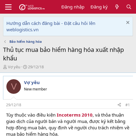
Đăng nhập
Đăng ký
Hướng dẫn cách đăng bài - Đặt câu hỏi lên
weblogistics.vn
Bảo hiểm hàng hóa
Thủ tục mua bảo hiểm hàng hóa xuất nhập
khẩu
T
N
Vợ yêu
29/12/18
h
g
r
à
Vợ yêu
e
y
V
a
g
New member
d
ử
s
i
t
29/12/18
#1
a
Tùy thuộc vào điều kiện
Incoterms 2010
, và thỏa thuận
r
giao dịch của người bán và người mua, được ký kết bằng
t
e
hợp đồng mua bán, quy định về người chịu trách nhiệm về
r
mua bảo hiểm hàng hóa.