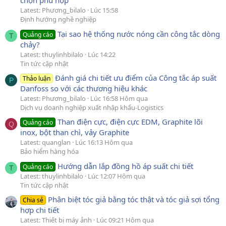
chọn phù hợp
Latest: Phương_bilalo
Lúc 15:58
Định hướng nghề nghiệp
Tại sao hệ thống nước nóng cần công tắc dòng
Quảng cáo
T
chảy?
Latest: thuylinhbilalo
Lúc 14:22
Tin tức cập nhật
Đánh giá chi tiết ưu điểm của Công tắc áp suất
Thảo luận
P
Danfoss so với các thương hiệu khác
Latest: Phương_bilalo
Lúc 16:58 Hôm qua
Dịch vụ doanh nghiệp xuất nhập khẩu-Logistics
Than điện cực, điện cực EDM, Graphite lõi
Quảng cáo
Q
inox, bột than chì, vảy Graphite
Latest: quanglan
Lúc 16:13 Hôm qua
Bảo hiểm hàng hóa
Hướng dẫn lắp đồng hồ áp suất chi tiết
Quảng cáo
T
Latest: thuylinhbilalo
Lúc 12:07 Hôm qua
Tin tức cập nhật
Phân biệt tóc giả bằng tóc thật và tóc giả sợi tổng
Chia sẻ
hợp chi tiết
Latest: Thiết bị máy ảnh
Lúc 09:21 Hôm qua