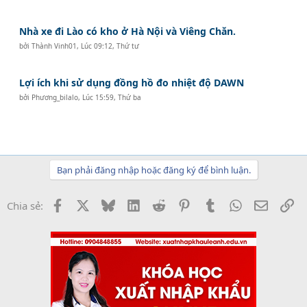
Nhà xe đi Lào có kho ở Hà Nội và Viêng Chăn.
bởi
Thành Vinh01
,
Lúc 09:12, Thứ tư
Lợi ích khi sử dụng đồng hồ đo nhiệt độ DAWN
bởi
Phương_bilalo
,
Lúc 15:59, Thứ ba
Bạn phải đăng nhập hoặc đăng ký để bình luận.
Facebook
X
Bluesky
LinkedIn
Reddit
Pinterest
Tumblr
WhatsApp
Email
Li
Chia sẻ: