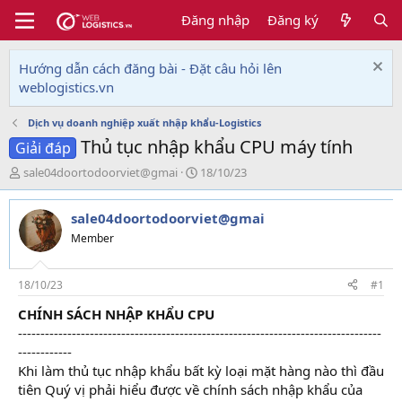
Đăng nhập
Đăng ký
Hướng dẫn cách đăng bài - Đặt câu hỏi lên
weblogistics.vn
Dịch vụ doanh nghiệp xuất nhập khẩu-Logistics
Thủ tục nhập khẩu CPU máy tính
Giải đáp
T
N
sale04doortodoorviet@gmai
18/10/23
h
g
r
à
sale04doortodoorviet@gmai
e
y
a
g
Member
d
ử
s
i
t
18/10/23
#1
a
CHÍNH SÁCH NHẬP KHẨU CPU
r
---------------------------------------------------------------------------------
t
e
------------
r
Khi làm thủ tục nhập khẩu bất kỳ loại mặt hàng nào thì đầu
tiên Quý vị phải hiểu được về chính sách nhập khẩu của