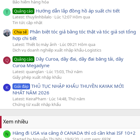
Bảo hiểm hàng hóa
Hướng dẫn lắp đồng hồ áp suất chi tiết
Quảng cáo
T
Latest: thuylinhbilalo
Lúc 12:07 Hôm qua
Tin tức cập nhật
Phân biệt tóc giả bằng tóc thật và tóc giả sợi tổng
Chia sẻ
hợp chi tiết
Latest: Thiết bị máy ảnh
Lúc 09:21 Hôm qua
Dịch vụ doanh nghiệp xuất nhập khẩu-Logistics
Dây Curoa, dây đai, dây đai băng tải, dây
Quảng cáo
Q
Curoa Megadyne
Latest: quanglan
Lúc 15:03, Thứ năm
Giấy phép xuất nhập khẩu
THỦ TỤC NHẬP KHẨU THUYỀN KAYAK MỚI
Giải đáp
K
NHẤT NĂM 2026
Latest: KeiraPham
Lúc 14:48, Thứ năm
Chứng từ xuất nhập khẩu
Xem nhiều
Hàng đi USA via cảng ở CANADA thì có cần khai ISF 10+2
N
Started by Nguyễn Thị Nhi
19/6/20
Lượt xem: 692K