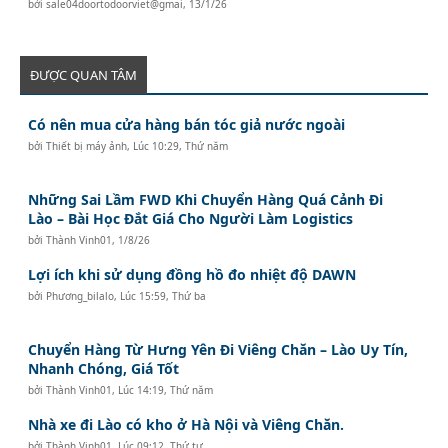
bởi
sale04doortodoorviet@gmai
,
13/1/26
ĐƯỢC QUAN TÂM
Có nên mua cửa hàng bán tóc giả nước ngoài
bởi
Thiết bị máy ảnh
,
Lúc 10:29, Thứ năm
Những Sai Lầm FWD Khi Chuyển Hàng Quá Cảnh Đi
Lào – Bài Học Đắt Giá Cho Người Làm Logistics
bởi
Thành Vinh01
,
1/8/26
Lợi ích khi sử dụng đồng hồ đo nhiệt độ DAWN
bởi
Phương_bilalo
,
Lúc 15:59, Thứ ba
Chuyển Hàng Từ Hưng Yên Đi Viêng Chăn – Lào Uy Tín,
Nhanh Chóng, Giá Tốt
bởi
Thành Vinh01
,
Lúc 14:19, Thứ năm
Nhà xe đi Lào có kho ở Hà Nội và Viêng Chăn.
bởi
Thành Vinh01
,
Lúc 09:12, Thứ tư