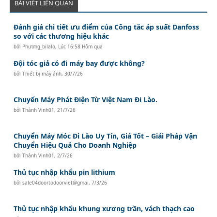
BÀI VIẾT LIÊN QUAN
Đánh giá chi tiết ưu điểm của Công tắc áp suất Danfoss
so với các thương hiệu khác
bởi
Phương_bilalo
,
Lúc 16:58 Hôm qua
Đội tóc giả có đi máy bay được không?
bởi
Thiết bị máy ảnh
,
30/7/26
Chuyển Máy Phát Điện Từ Việt Nam Đi Lào.
bởi
Thành Vinh01
,
21/7/26
Chuyển Máy Móc Đi Lào Uy Tín, Giá Tốt – Giải Pháp Vận
Chuyển Hiệu Quả Cho Doanh Nghiệp
bởi
Thành Vinh01
,
2/7/26
Thủ tục nhập khẩu pin lithium
bởi
sale04doortodoorviet@gmai
,
7/3/26
Thủ tục nhập khẩu khung xương trần, vách thạch cao