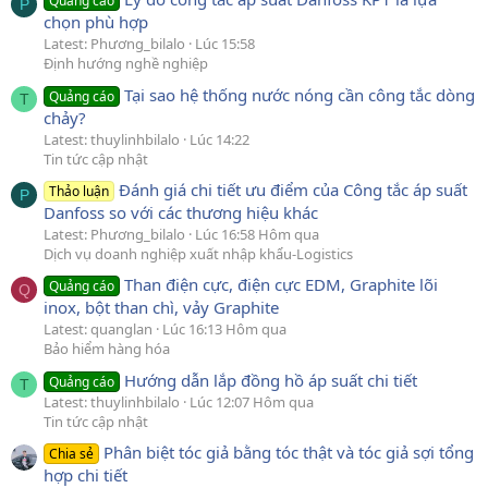
Quảng cáo
P
chọn phù hợp
Latest: Phương_bilalo
Lúc 15:58
Định hướng nghề nghiệp
Tại sao hệ thống nước nóng cần công tắc dòng
Quảng cáo
T
chảy?
Latest: thuylinhbilalo
Lúc 14:22
Tin tức cập nhật
Đánh giá chi tiết ưu điểm của Công tắc áp suất
Thảo luận
P
Danfoss so với các thương hiệu khác
Latest: Phương_bilalo
Lúc 16:58 Hôm qua
Dịch vụ doanh nghiệp xuất nhập khẩu-Logistics
Than điện cực, điện cực EDM, Graphite lõi
Quảng cáo
Q
inox, bột than chì, vảy Graphite
Latest: quanglan
Lúc 16:13 Hôm qua
Bảo hiểm hàng hóa
Hướng dẫn lắp đồng hồ áp suất chi tiết
Quảng cáo
T
Latest: thuylinhbilalo
Lúc 12:07 Hôm qua
Tin tức cập nhật
Phân biệt tóc giả bằng tóc thật và tóc giả sợi tổng
Chia sẻ
hợp chi tiết