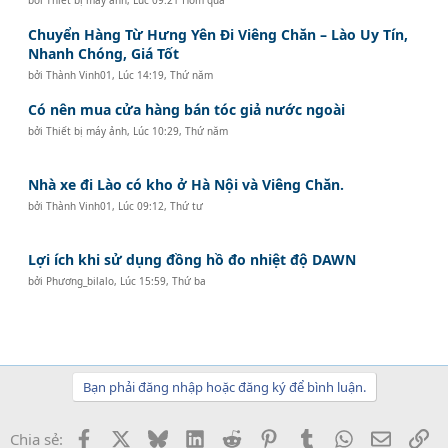
bởi
Thiết bị máy ảnh
,
Lúc 09:21 Hôm qua
Chuyển Hàng Từ Hưng Yên Đi Viêng Chăn – Lào Uy Tín,
Nhanh Chóng, Giá Tốt
bởi
Thành Vinh01
,
Lúc 14:19, Thứ năm
Có nên mua cửa hàng bán tóc giả nước ngoài
bởi
Thiết bị máy ảnh
,
Lúc 10:29, Thứ năm
Nhà xe đi Lào có kho ở Hà Nội và Viêng Chăn.
bởi
Thành Vinh01
,
Lúc 09:12, Thứ tư
Lợi ích khi sử dụng đồng hồ đo nhiệt độ DAWN
bởi
Phương_bilalo
,
Lúc 15:59, Thứ ba
Bạn phải đăng nhập hoặc đăng ký để bình luận.
Facebook
X
Bluesky
LinkedIn
Reddit
Pinterest
Tumblr
WhatsApp
Email
Li
Chia sẻ: