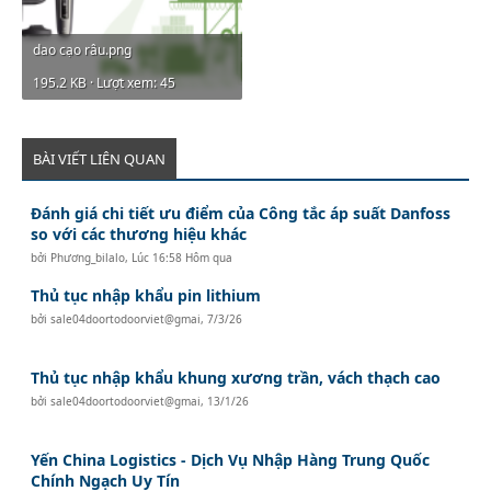
dao cạo râu.png
195.2 KB · Lượt xem: 45
BÀI VIẾT LIÊN QUAN
Đánh giá chi tiết ưu điểm của Công tắc áp suất Danfoss
so với các thương hiệu khác
bởi
Phương_bilalo
,
Lúc 16:58 Hôm qua
Thủ tục nhập khẩu pin lithium
bởi
sale04doortodoorviet@gmai
,
7/3/26
Thủ tục nhập khẩu khung xương trần, vách thạch cao
bởi
sale04doortodoorviet@gmai
,
13/1/26
Yến China Logistics - Dịch Vụ Nhập Hàng Trung Quốc
Chính Ngạch Uy Tín