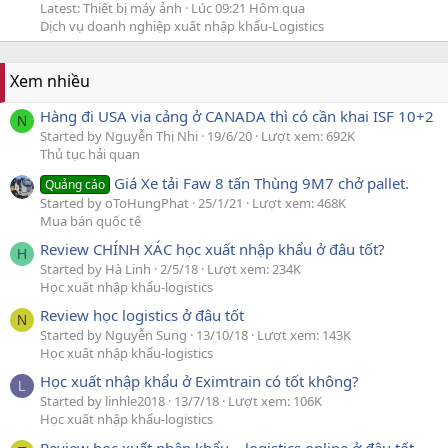
Latest: Thiết bị máy ảnh
Lúc 09:21 Hôm qua
Dịch vụ doanh nghiệp xuất nhập khẩu-Logistics
Xem nhiều
Hàng đi USA via cảng ở CANADA thì có cần khai ISF 10+2
N
Started by Nguyễn Thị Nhi
19/6/20
Lượt xem: 692K
Thủ tục hải quan
Giá Xe tải Faw 8 tấn Thùng 9M7 chở pallet.
Quảng cáo
Started by oToHungPhat
25/1/21
Lượt xem: 468K
Mua bán quốc tế
Review CHÍNH XÁC học xuất nhập khẩu ở đâu tốt?
H
Started by Hà Linh
2/5/18
Lượt xem: 234K
Học xuất nhập khẩu-logistics
Review học logistics ở đâu tốt
N
Started by Nguyễn Sung
13/10/18
Lượt xem: 143K
Học xuất nhập khẩu-logistics
Học xuất nhập khẩu ở Eximtrain có tốt không?
L
Started by linhle2018
13/7/18
Lượt xem: 106K
Học xuất nhập khẩu-logistics
Review học xuất nhập khẩu – logistics online ở đâu tốt