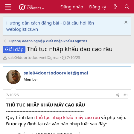
Đăng nhập
Đăng ký
Hướng dẫn cách đăng bài - Đặt câu hỏi lên
weblogistics.vn
Dịch vụ doanh nghiệp xuất nhập khẩu-Logistics
Thủ tục nhập khẩu dao cạo râu
Giải đáp
T
N
sale04doortodoorviet@gmai
7/10/25
h
g
r
à
sale04doortodoorviet@gmai
e
y
a
g
Member
d
ử
s
i
t
7/10/25
#1
a
THỦ TỤC NHẬP KHẨU MÁY CẠO RÂU
r
----------------------------------------------------
t
e
Quy trình làm
thủ tục nhập khẩu máy cạo râu
và phụ kiện.
r
Được quy định tại các văn bản pháp luật sau đây: