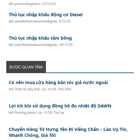
bởi
yenchinalogisitcs
,
25/12/25
Thủ tục nhập khẩu động cơ Diesel
bởi
sale04doortodoorviet@gmai
,
5/12/25
Thủ tục nhập khẩu tăm bông
bởi
sale04doortodoorviet@gmai
,
29/11/25
ĐƯỢC QUAN TÂM
Có nên mua cửa hàng bán tóc giả nước ngoài
bởi
Thiết bị máy ảnh
,
Lúc 10:29, Thứ năm
Lợi ích khi sử dụng đồng hồ đo nhiệt độ DAWN
bởi
Phương_bilalo
,
Lúc 15:59, Thứ ba
Chuyển Hàng Từ Hưng Yên Đi Viêng Chăn – Lào Uy Tín,
Nhanh Chóng, Giá Tốt